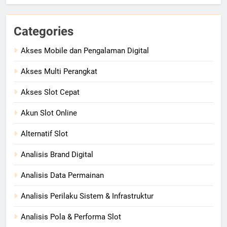
Categories
Akses Mobile dan Pengalaman Digital
Akses Multi Perangkat
Akses Slot Cepat
Akun Slot Online
Alternatif Slot
Analisis Brand Digital
Analisis Data Permainan
Analisis Perilaku Sistem & Infrastruktur
Analisis Pola & Performa Slot