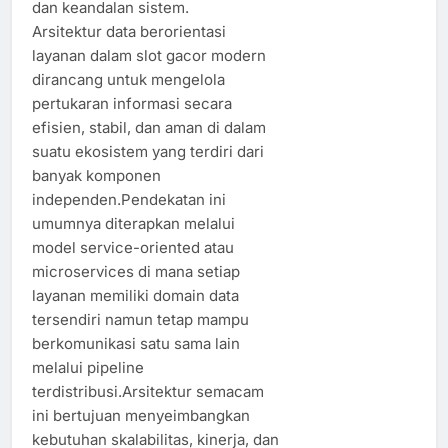
dan keandalan sistem.
Arsitektur data berorientasi
layanan dalam slot gacor modern
dirancang untuk mengelola
pertukaran informasi secara
efisien, stabil, dan aman di dalam
suatu ekosistem yang terdiri dari
banyak komponen
independen.Pendekatan ini
umumnya diterapkan melalui
model service-oriented atau
microservices di mana setiap
layanan memiliki domain data
tersendiri namun tetap mampu
berkomunikasi satu sama lain
melalui pipeline
terdistribusi.Arsitektur semacam
ini bertujuan menyeimbangkan
kebutuhan skalabilitas, kinerja, dan