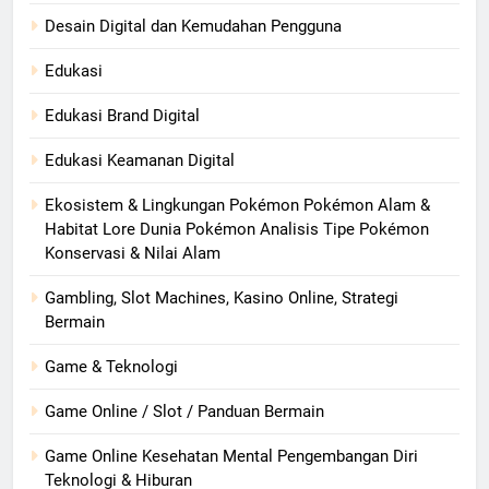
Desain Digital dan Kemudahan Pengguna
Edukasi
Edukasi Brand Digital
Edukasi Keamanan Digital
Ekosistem & Lingkungan Pokémon Pokémon Alam &
Habitat Lore Dunia Pokémon Analisis Tipe Pokémon
Konservasi & Nilai Alam
Gambling, Slot Machines, Kasino Online, Strategi
Bermain
Game & Teknologi
Game Online / Slot / Panduan Bermain
Game Online Kesehatan Mental Pengembangan Diri
Teknologi & Hiburan