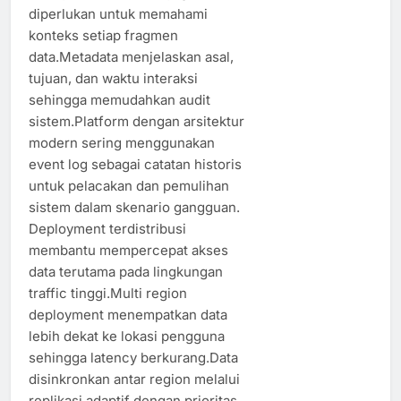
diperlukan untuk memahami
konteks setiap fragmen
data.Metadata menjelaskan asal,
tujuan, dan waktu interaksi
sehingga memudahkan audit
sistem.Platform dengan arsitektur
modern sering menggunakan
event log sebagai catatan historis
untuk pelacakan dan pemulihan
sistem dalam skenario gangguan.
Deployment terdistribusi
membantu mempercepat akses
data terutama pada lingkungan
traffic tinggi.Multi region
deployment menempatkan data
lebih dekat ke lokasi pengguna
sehingga latency berkurang.Data
disinkronkan antar region melalui
replikasi adaptif dengan prioritas