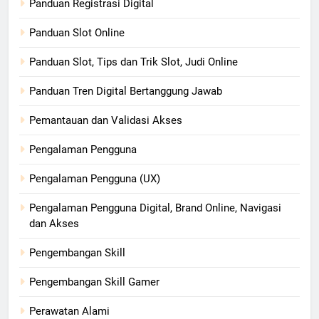
Panduan Registrasi Digital
Panduan Slot Online
Panduan Slot, Tips dan Trik Slot, Judi Online
Panduan Tren Digital Bertanggung Jawab
Pemantauan dan Validasi Akses
Pengalaman Pengguna
Pengalaman Pengguna (UX)
Pengalaman Pengguna Digital, Brand Online, Navigasi
dan Akses
Pengembangan Skill
Pengembangan Skill Gamer
Perawatan Alami