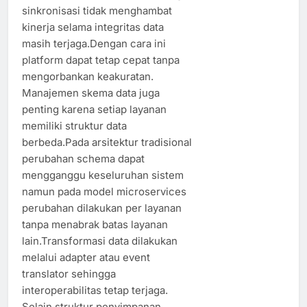
sinkronisasi tidak menghambat
kinerja selama integritas data
masih terjaga.Dengan cara ini
platform dapat tetap cepat tanpa
mengorbankan keakuratan.
Manajemen skema data juga
penting karena setiap layanan
memiliki struktur data
berbeda.Pada arsitektur tradisional
perubahan schema dapat
mengganggu keseluruhan sistem
namun pada model microservices
perubahan dilakukan per layanan
tanpa menabrak batas layanan
lain.Transformasi data dilakukan
melalui adapter atau event
translator sehingga
interoperabilitas tetap terjaga.
Selain struktur penyimpanan