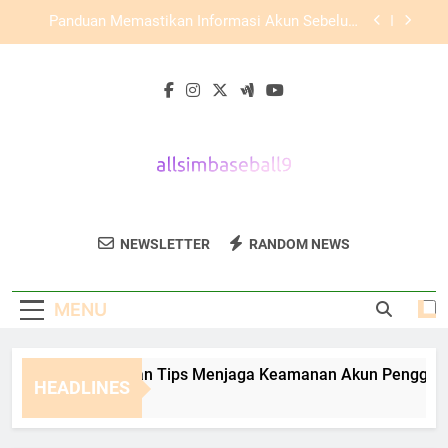
Skip
Panduan Menghindari Akses KAYA787 Login
to
melalui Jaringan Publik
content
Cara Memeriksa Data Akun sebelum
Menggunakan KAYA787 Login
LEBAH4D Login dan Tips Menjaga Keamanan
Akun Pengguna
Panduan Memastikan Informasi Akun Sebelum
Login KAYA787
Panduan Menghindari Akses KAYA787 Login
melalui Jaringan Publik
All Sim Baseball
Mainkan Baseball Online Di All Sim Baseball
Cara Memeriksa Data Akun sebelum
NEWSLETTER
RANDOM NEWS
9
Menggunakan KAYA787 Login
9. Pengalaman Game Yang Seru Dan
Realistis.
MENU
BAH4D Login dan Tips Menjaga Keamanan Akun Pengguna
HEADLINES
eeks Ago