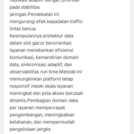
pada stabilitas
jaringan.Pendekatan ini
mengurangi efek kepadatan traffic
lintas benua.
Kesimpulannya arsitektur data
dalam slot gacor berorientasi
layanan menekankan efisiensi
komunikasi, kemandirian domain
data, sinkronisasi adaptif, dan
observabilitas run time.Metode ini
memungkinkan platform tetap
responsif meski skala layanan
meningkat dan pola akses berubah
dinamis.Pembagian domain data
per layanan mempercepat
pengembangan, meningkatkan
ketahanan, dan mempermudah
pengelolaan jangka