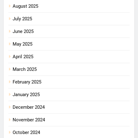
August 2025
July 2025
June 2025
May 2025
April 2025
March 2025
February 2025
January 2025
December 2024
November 2024
October 2024