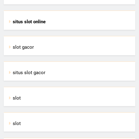
situs slot online
slot gacor
situs slot gacor
slot
slot