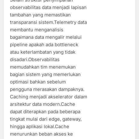
observabilitas data menjadi lapisan
tambahan yang memastikan
transparansi sistem.Telemetry data
membantu menganalisis
bagaimana data mengalir melalui
pipeline apakah ada bottleneck
atau keterlambatan yang tidak
disadari.Observabilitas
memudahkan tim menemukan
bagian sistem yang memerlukan
optimasi bahkan sebelum
pengguna merasakan dampaknya.
Caching menjadi akselerator dalam
arsitektur data modern.Cache
dapat diterapkan pada beberapa
tingkat mulai dari edge, gateway,
hingga aplikasi lokal.Cache
menurunkan beban akses ke