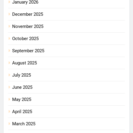
January 2026
December 2025
November 2025
October 2025
September 2025
August 2025
July 2025
June 2025
May 2025
April 2025
March 2025