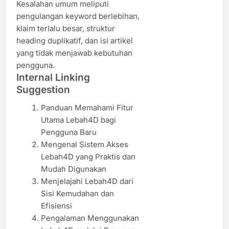
Kesalahan umum meliputi
pengulangan keyword berlebihan,
klaim terlalu besar, struktur
heading duplikatif, dan isi artikel
yang tidak menjawab kebutuhan
pengguna.
Internal Linking
Suggestion
Panduan Memahami Fitur
Utama Lebah4D bagi
Pengguna Baru
Mengenal Sistem Akses
Lebah4D yang Praktis dan
Mudah Digunakan
Menjelajahi Lebah4D dari
Sisi Kemudahan dan
Efisiensi
Pengalaman Menggunakan