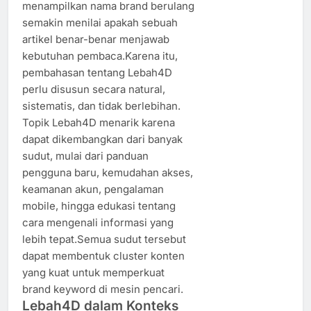
menampilkan nama brand berulang
semakin menilai apakah sebuah
artikel benar-benar menjawab
kebutuhan pembaca.Karena itu,
pembahasan tentang Lebah4D
perlu disusun secara natural,
sistematis, dan tidak berlebihan.
Topik Lebah4D menarik karena
dapat dikembangkan dari banyak
sudut, mulai dari panduan
pengguna baru, kemudahan akses,
keamanan akun, pengalaman
mobile, hingga edukasi tentang
cara mengenali informasi yang
lebih tepat.Semua sudut tersebut
dapat membentuk cluster konten
yang kuat untuk memperkuat
brand keyword di mesin pencari.
Lebah4D dalam Konteks