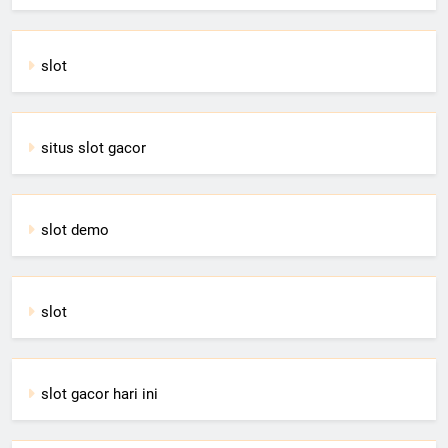
slot
situs slot gacor
slot demo
slot
slot gacor hari ini