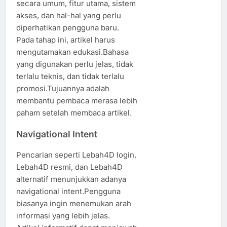
secara umum, fitur utama, sistem
akses, dan hal-hal yang perlu
diperhatikan pengguna baru.
Pada tahap ini, artikel harus
mengutamakan edukasi.Bahasa
yang digunakan perlu jelas, tidak
terlalu teknis, dan tidak terlalu
promosi.Tujuannya adalah
membantu pembaca merasa lebih
paham setelah membaca artikel.
Navigational Intent
Pencarian seperti Lebah4D login,
Lebah4D resmi, dan Lebah4D
alternatif menunjukkan adanya
navigational intent.Pengguna
biasanya ingin menemukan arah
informasi yang lebih jelas.