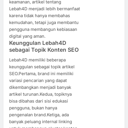
keamanan, artikel tentang
Lebah4D menjadi lebih bermanfaat
karena tidak hanya membahas
kemudahan, tetapi juga membantu
pengguna membangun kebiasaan
digital yang aman.
Keunggulan Lebah4D
sebagai Topik Konten SEO
Lebah4D memiliki beberapa
keunggulan sebagai topik artikel
SEO.Pertama, brand ini memiliki
variasi pencarian yang dapat
dikembangkan menjadi banyak
artikel turunan.Kedua, topiknya
bisa dibahas dari sisi edukasi
pengguna, bukan hanya
pengenalan brand.Ketiga, ada
banyak peluang internal linking