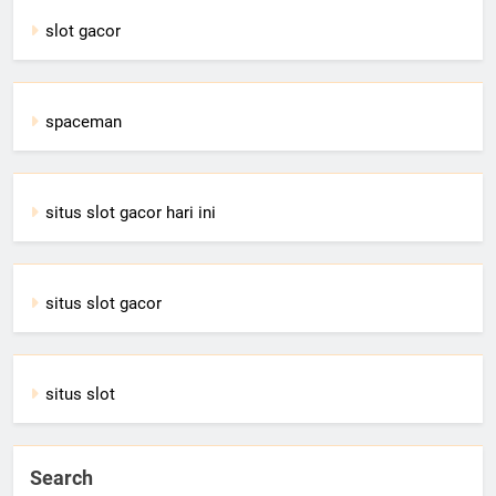
slot gacor
spaceman
situs slot gacor hari ini
situs slot gacor
situs slot
Search