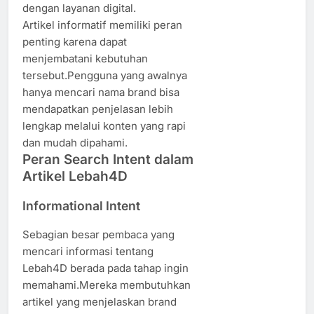
dengan layanan digital.
Artikel informatif memiliki peran
penting karena dapat
menjembatani kebutuhan
tersebut.Pengguna yang awalnya
hanya mencari nama brand bisa
mendapatkan penjelasan lebih
lengkap melalui konten yang rapi
dan mudah dipahami.
Peran Search Intent dalam
Artikel Lebah4D
Informational Intent
Sebagian besar pembaca yang
mencari informasi tentang
Lebah4D berada pada tahap ingin
memahami.Mereka membutuhkan
artikel yang menjelaskan brand