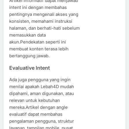
Artikel informatif dapat menjawab
intent ini dengan membahas
pentingnya mengenali akses yang
konsisten, memahami instruksi
halaman, dan berhati-hati sebelum
memasukkan data
akun.Pendekatan seperti ini
membuat konten terasa lebih
bertanggung jawab.
Evaluative Intent
Ada juga pengguna yang ingin
menilai apakah Lebah4D mudah
dipahami, aman digunakan, atau
relevan untuk kebutuhan
mereka.Artikel dengan angle
evaluatif dapat membahas
pengalaman pengguna, struktur
layanan, tampilan mobile, pusat