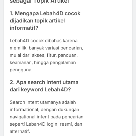
sebagai Topik Artikel
1. Mengapa Lebah4D cocok
dijadikan topik artikel
informatif?
Lebah4D cocok dibahas karena
memiliki banyak variasi pencarian,
mulai dari akses, fitur, panduan,
keamanan, hingga pengalaman
pengguna.
2. Apa search intent utama
dari keyword Lebah4D?
Search intent utamanya adalah
informational, dengan dukungan
navigational intent pada pencarian
seperti Lebah4D login, resmi, dan
alternatif.