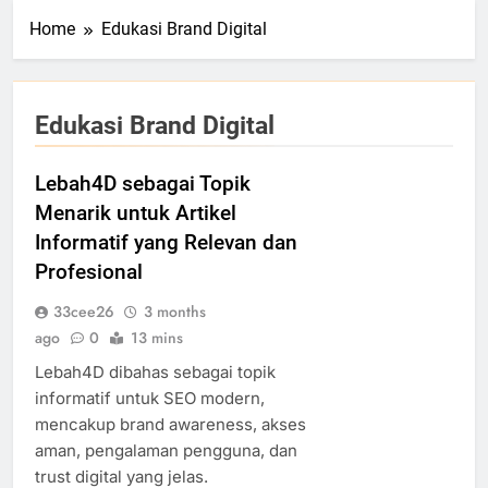
Home
Edukasi Brand Digital
Edukasi Brand Digital
Lebah4D sebagai Topik
Menarik untuk Artikel
Informatif yang Relevan dan
Profesional
33cee26
3 months
ago
0
13 mins
Lebah4D dibahas sebagai topik
informatif untuk SEO modern,
mencakup brand awareness, akses
aman, pengalaman pengguna, dan
trust digital yang jelas.