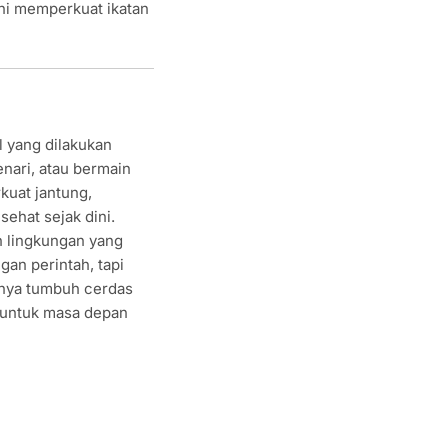
ini memperkuat ikatan
l yang dilakukan
menari, atau bermain
kuat jantung,
ehat sejak dini.
n lingkungan yang
gan perintah, tapi
anya tumbuh cerdas
t untuk masa depan