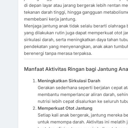
di depan layar atau jarang bergerak lebih rentan m
tekanan darah tinggi, hingga gangguan metabolism
membebani kerja jantung.
Menjaga jantung anak tidak selalu berarti olahraga b
yang dilakukan rutin juga dapat memperkuat otot j
sirkulasi darah, serta meningkatkan daya tahan tu
pendekatan yang menyenangkan, anak akan tumbuh
berenergi tanpa merasa terpaksa.
Manfaat Aktivitas Ringan bagi Jantung An
Meningkatkan Sirkulasi Darah
Gerakan sederhana seperti berjalan cepat at
membantu memperlancar aliran darah, sehin
nutrisi lebih cepat disalurkan ke seluruh tub
Memperkuat Otot Jantung
Setiap kali anak bergerak, jantung mereka bek
untuk memompa darah. Aktivitas ini melatih 