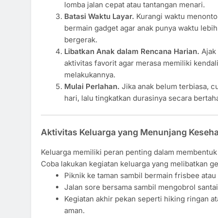
lomba jalan cepat atau tantangan menari.
Batasi Waktu Layar.
Kurangi waktu menonton 
bermain gadget agar anak punya waktu lebih
bergerak.
Libatkan Anak dalam Rencana Harian.
Ajak
aktivitas favorit agar merasa memiliki kenda
melakukannya.
Mulai Perlahan.
Jika anak belum terbiasa, c
hari, lalu tingkatkan durasinya secara bertah
Aktivitas Keluarga yang Menunjang Keseh
Keluarga memiliki peran penting dalam membentuk 
Coba lakukan kegiatan keluarga yang melibatkan ger
Piknik ke taman sambil bermain frisbee atau 
Jalan sore bersama sambil mengobrol santai
Kegiatan akhir pekan seperti hiking ringan at
aman.