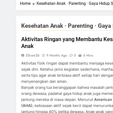
Home
Kesehatan Anak · Parenting · Gaya Hidup 
Kesehatan Anak · Parenting · Gaya
Aktivitas Ringan yang Membantu Ke
Anak
33cee26
9 Months Ago
0
6 Mins
Aktivitas fisik ringan dapat membantu menjaga kes
sejak dini. Ketahui jenis kegiatan sederhana, manfa
serta tips agar anak terbiasa aktif setiap hari deng
menyenangkan dan aman.
Banyak orang tua beranggapan bahwa masalah jant
orang dewasa, padahal gaya hidup anak juga meme
jantung mereka di masa depan. Menurut
American 
(AHA)
, kebiasaan aktif sejak kecil dapat menurunka
jantung hingga 40% ketika dewasa. Anak-anak yang