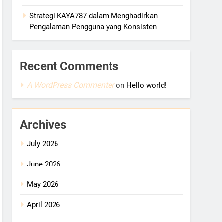
Strategi KAYA787 dalam Menghadirkan
Pengalaman Pengguna yang Konsisten
Recent Comments
A WordPress Commenter
on
Hello world!
Archives
July 2026
June 2026
May 2026
April 2026