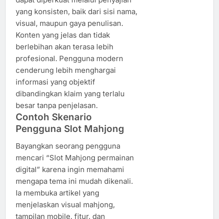
yang konsisten, baik dari sisi nama,
visual, maupun gaya penulisan.
Konten yang jelas dan tidak
berlebihan akan terasa lebih
profesional. Pengguna modern
cenderung lebih menghargai
informasi yang objektif
dibandingkan klaim yang terlalu
besar tanpa penjelasan.
Contoh Skenario
Pengguna Slot Mahjong
Bayangkan seorang pengguna
mencari “Slot Mahjong permainan
digital” karena ingin memahami
mengapa tema ini mudah dikenali.
Ia membuka artikel yang
menjelaskan visual mahjong,
tampilan mobile, fitur, dan