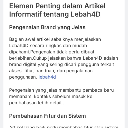
Elemen Penting dalam Artikel
Informatif tentang Lebah4D
Pengenalan Brand yang Jelas
Bagian awal artikel sebaiknya menjelaskan
Lebah4D secara ringkas dan mudah
dipahami.Pengenalan tidak perlu dibuat
berlebihan.Cukup jelaskan bahwa Lebah4D adalah
brand digital yang sering dicari pengguna terkait
akses, fitur, panduan, dan pengalaman
penggunaan.
lebah4d
Pengenalan yang jelas membantu pembaca baru
memahami konteks sebelum masuk ke
pembahasan lebih detail.
Pembahasan Fitur dan Sistem
Artikel yang baik perlu membahas fitur atau sistem