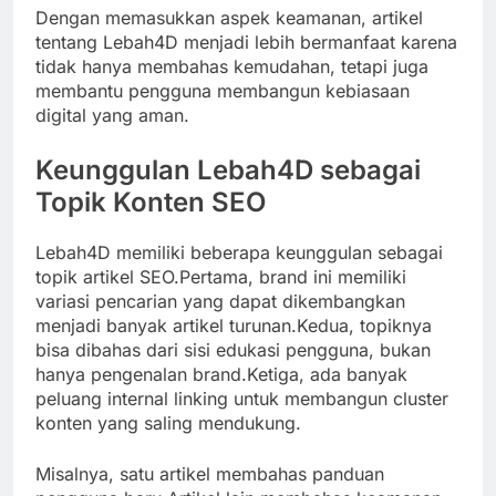
Dengan memasukkan aspek keamanan, artikel
tentang Lebah4D menjadi lebih bermanfaat karena
tidak hanya membahas kemudahan, tetapi juga
membantu pengguna membangun kebiasaan
digital yang aman.
Keunggulan Lebah4D sebagai
Topik Konten SEO
Lebah4D memiliki beberapa keunggulan sebagai
topik artikel SEO.Pertama, brand ini memiliki
variasi pencarian yang dapat dikembangkan
menjadi banyak artikel turunan.Kedua, topiknya
bisa dibahas dari sisi edukasi pengguna, bukan
hanya pengenalan brand.Ketiga, ada banyak
peluang internal linking untuk membangun cluster
konten yang saling mendukung.
Misalnya, satu artikel membahas panduan