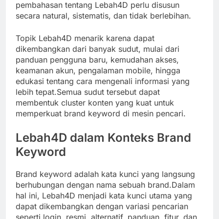
pembahasan tentang Lebah4D perlu disusun
secara natural, sistematis, dan tidak berlebihan.
Topik Lebah4D menarik karena dapat
dikembangkan dari banyak sudut, mulai dari
panduan pengguna baru, kemudahan akses,
keamanan akun, pengalaman mobile, hingga
edukasi tentang cara mengenali informasi yang
lebih tepat.Semua sudut tersebut dapat
membentuk cluster konten yang kuat untuk
memperkuat brand keyword di mesin pencari.
Lebah4D dalam Konteks Brand
Keyword
Brand keyword adalah kata kunci yang langsung
berhubungan dengan nama sebuah brand.Dalam
hal ini, Lebah4D menjadi kata kunci utama yang
dapat dikembangkan dengan variasi pencarian
seperti login, resmi, alternatif, panduan, fitur, dan