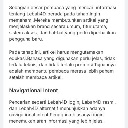
Sebagian besar pembaca yang mencari informasi
tentang Lebah4D berada pada tahap ingin
memahami.Mereka membutuhkan artikel yang
menjelaskan brand secara umum, fitur utama,
sistem akses, dan hal-hal yang perlu diperhatikan
pengguna baru.
Pada tahap ini, artikel harus mengutamakan
edukasi.Bahasa yang digunakan perlu jelas, tidak
terlalu teknis, dan tidak terlalu promosi.Tujuannya
adalah membantu pembaca merasa lebih paham
setelah membaca artikel.
Navigational Intent
Pencarian seperti Lebah4D login, Lebah4D resmi,
dan Lebah4D alternatif menunjukkan adanya
navigational intent.Pengguna biasanya ingin
menemukan arah informasi yang lebih jelas.