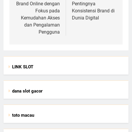
Brand Online dengan
Pentingnya
Fokus pada
Konsistensi Brand di
Kemudahan Akses
Dunia Digital
dan Pengalaman
Pengguna
LINK SLOT
dana slot gacor
toto macau