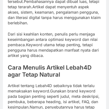
tersebut.Pembahasannya dapat dibuat luas, tetapi
tetap terarah.Artikel dapat menyentuh aspek
akses, sistem, keamanan, pengalaman pengguna,
dan literasi digital tanpa harus menggunakan klaim
berlebihan.
Dari sisi keahlian konten, penulis perlu menjaga
keseimbangan antara optimasi keyword dan nilai
pembaca.Keyword utama tetap penting, tetapi
pengguna harus mendapatkan manfaat nyata dari
artikel yang dibaca.
Cara Menulis Artikel Lebah4D
agar Tetap Natural
Artikel tentang Lebah4D sebaiknya tidak terlalu
memaksakan keyword.Gunakan brand keyword
pada bagian penting seperti judul, meta deskripsi,
pembuka, beberapa heading, isi artikel, FAQ, dan
kesimpulan.Namun, penyebutannya harus tetap