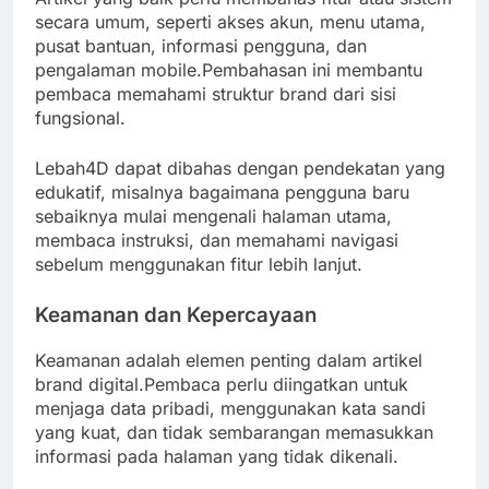
secara umum, seperti akses akun, menu utama,
pusat bantuan, informasi pengguna, dan
pengalaman mobile.Pembahasan ini membantu
pembaca memahami struktur brand dari sisi
fungsional.
Lebah4D dapat dibahas dengan pendekatan yang
edukatif, misalnya bagaimana pengguna baru
sebaiknya mulai mengenali halaman utama,
membaca instruksi, dan memahami navigasi
sebelum menggunakan fitur lebih lanjut.
Keamanan dan Kepercayaan
Keamanan adalah elemen penting dalam artikel
brand digital.Pembaca perlu diingatkan untuk
menjaga data pribadi, menggunakan kata sandi
yang kuat, dan tidak sembarangan memasukkan
informasi pada halaman yang tidak dikenali.