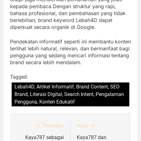
kepada pembaca.Dengan struktur yang rapi,
bahasa profesional, dan pembahasan yang tidak
berlebihan, brand keyword Lebah4D dapat
diperkuat secara organik di Google.
Pendekatan informatif seperti ini membantu konten
terlihat lebih natural, relevan, dan bermanfaat bagi
pengguna yang sedang mencari informasi tentang
brand secara lebih mendalam.
Tagged:
Lebah4D, Artikel Informatif, Brand Content, SEO
Brand, Literasi Digital, Search Intent, Pengalaman
Pengguna, Konten Edukatif
Previous:
Next:
Post
navigation
Kaya787 sebagai
Kaya787 dan