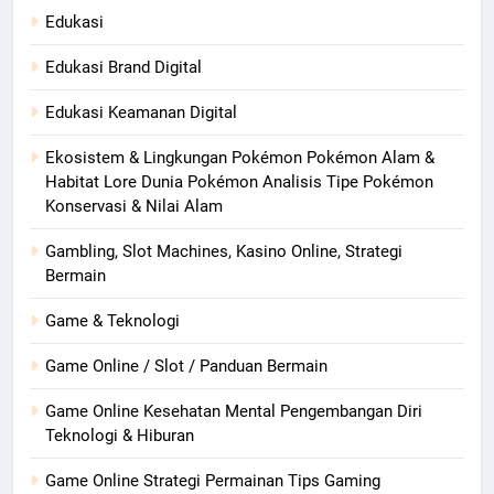
Edukasi
Edukasi Brand Digital
Edukasi Keamanan Digital
Ekosistem & Lingkungan Pokémon Pokémon Alam &
Habitat Lore Dunia Pokémon Analisis Tipe Pokémon
Konservasi & Nilai Alam
Gambling, Slot Machines, Kasino Online, Strategi
Bermain
Game & Teknologi
Game Online / Slot / Panduan Bermain
Game Online Kesehatan Mental Pengembangan Diri
Teknologi & Hiburan
Game Online Strategi Permainan Tips Gaming