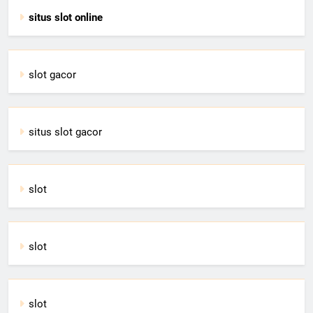
situs slot online
slot gacor
situs slot gacor
slot
slot
slot