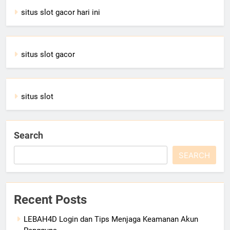
situs slot gacor hari ini
situs slot gacor
situs slot
Search
SEARCH
Recent Posts
LEBAH4D Login dan Tips Menjaga Keamanan Akun