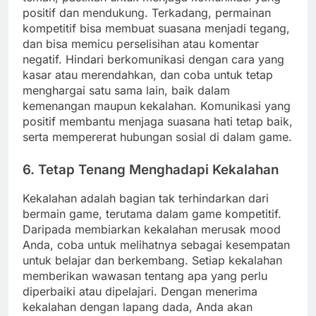
positif dan mendukung. Terkadang, permainan
kompetitif bisa membuat suasana menjadi tegang,
dan bisa memicu perselisihan atau komentar
negatif. Hindari berkomunikasi dengan cara yang
kasar atau merendahkan, dan coba untuk tetap
menghargai satu sama lain, baik dalam
kemenangan maupun kekalahan. Komunikasi yang
positif membantu menjaga suasana hati tetap baik,
serta mempererat hubungan sosial di dalam game.
6.
Tetap Tenang Menghadapi Kekalahan
Kekalahan adalah bagian tak terhindarkan dari
bermain game, terutama dalam game kompetitif.
Daripada membiarkan kekalahan merusak mood
Anda, coba untuk melihatnya sebagai kesempatan
untuk belajar dan berkembang. Setiap kekalahan
memberikan wawasan tentang apa yang perlu
diperbaiki atau dipelajari. Dengan menerima
kekalahan dengan lapang dada, Anda akan