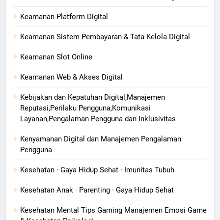
Keamanan Platform Digital
Keamanan Sistem Pembayaran & Tata Kelola Digital
Keamanan Slot Online
Keamanan Web & Akses Digital
Kebijakan dan Kepatuhan Digital,Manajemen
Reputasi,Perilaku Pengguna,Komunikasi
Layanan,Pengalaman Pengguna dan Inklusivitas
Kenyamanan Digital dan Manajemen Pengalaman
Pengguna
Kesehatan · Gaya Hidup Sehat · Imunitas Tubuh
Kesehatan Anak · Parenting · Gaya Hidup Sehat
Kesehatan Mental Tips Gaming Manajemen Emosi Game