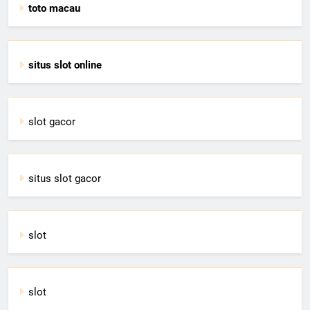
toto macau
situs slot online
slot gacor
situs slot gacor
slot
slot