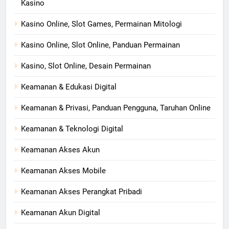
Kasino
Kasino Online, Slot Games, Permainan Mitologi
Kasino Online, Slot Online, Panduan Permainan
Kasino, Slot Online, Desain Permainan
Keamanan & Edukasi Digital
Keamanan & Privasi, Panduan Pengguna, Taruhan Online
Keamanan & Teknologi Digital
Keamanan Akses Akun
Keamanan Akses Mobile
Keamanan Akses Perangkat Pribadi
Keamanan Akun Digital