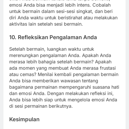
emosi Anda bisa menjadi lebih intens. Cobalah
untuk bermain dalam sesi-sesi singkat, dan beri
diri Anda waktu untuk beristirahat atau melakukan
aktivitas lain setelah sesi bermain.
10.
Refleksikan Pengalaman Anda
Setelah bermain, luangkan waktu untuk
merenungkan pengalaman Anda. Apakah Anda
merasa lebih bahagia setelah bermain? Apakah
ada momen yang membuat Anda merasa frustasi
atau cemas? Menilai kembali pengalaman bermain
Anda bisa memberikan wawasan tentang
bagaimana permainan mempengaruhi suasana hati
dan emosi Anda. Dengan melakukan refleksi ini,
Anda bisa lebih siap untuk mengelola emosi Anda
di sesi permainan berikutnya.
Kesimpulan