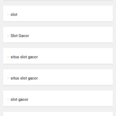
slot
Slot Gacor
situs slot gacor
situs slot gacor
slot gacor