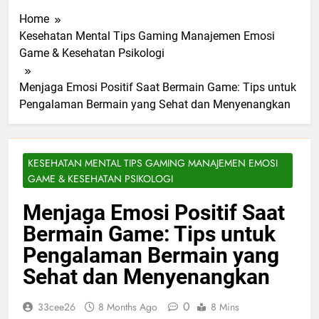
Home
Kesehatan Mental Tips Gaming Manajemen Emosi
Game & Kesehatan Psikologi
Menjaga Emosi Positif Saat Bermain Game: Tips untuk
Pengalaman Bermain yang Sehat dan Menyenangkan
KESEHATAN MENTAL TIPS GAMING MANAJEMEN EMOSI
GAME & KESEHATAN PSIKOLOGI
Menjaga Emosi Positif Saat
Bermain Game: Tips untuk
Pengalaman Bermain yang
Sehat dan Menyenangkan
0
33cee26
8 Months Ago
8 Mins