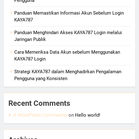
Pengguna
Panduan Memastikan Informasi Akun Sebelum Login
KAYA787
Panduan Menghindari Akses KAYA787 Login melalui
Jaringan Publik
Cara Memeriksa Data Akun sebelum Menggunakan
KAYA787 Login
Strategi KAYA787 dalam Menghadirkan Pengalaman
Pengguna yang Konsisten
Recent Comments
A WordPress Commenter
on
Hello world!