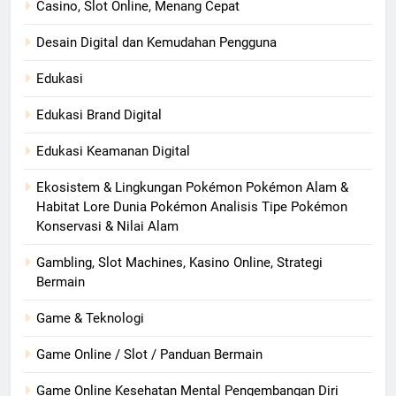
Casino, Slot Online, Menang Cepat
Desain Digital dan Kemudahan Pengguna
Edukasi
Edukasi Brand Digital
Edukasi Keamanan Digital
Ekosistem & Lingkungan Pokémon Pokémon Alam &
Habitat Lore Dunia Pokémon Analisis Tipe Pokémon
Konservasi & Nilai Alam
Gambling, Slot Machines, Kasino Online, Strategi
Bermain
Game & Teknologi
Game Online / Slot / Panduan Bermain
Game Online Kesehatan Mental Pengembangan Diri