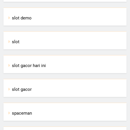
slot demo
slot
slot gacor hari ini
slot gacor
spaceman