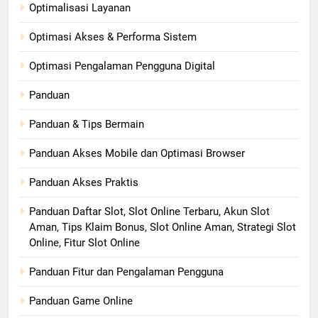
Optimalisasi Layanan
Optimasi Akses & Performa Sistem
Optimasi Pengalaman Pengguna Digital
Panduan
Panduan & Tips Bermain
Panduan Akses Mobile dan Optimasi Browser
Panduan Akses Praktis
Panduan Daftar Slot, Slot Online Terbaru, Akun Slot
Aman, Tips Klaim Bonus, Slot Online Aman, Strategi Slot
Online, Fitur Slot Online
Panduan Fitur dan Pengalaman Pengguna
Panduan Game Online