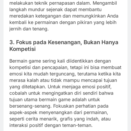
melakukan teknik pernapasan dalam. Mengambil
langkah mundur sejenak dapat membantu
meredakan ketegangan dan memungkinkan Anda
kembali ke permainan dengan pikiran yang lebih
jernih dan tenang.
3.
Fokus pada Kesenangan, Bukan Hanya
Kompetisi
Bermain game sering kali diidentikkan dengan
kompetisi dan pencapaian, tetapi ini bisa membuat
emosi kita mudah terguncang, terutama ketika kita
merasa kalah atau tidak mampu mencapai tujuan
yang ditetapkan. Untuk menjaga emosi positif,
cobalah untuk mengingatkan diri sendiri bahwa
tujuan utama bermain game adalah untuk
bersenang-senang. Fokuskan perhatian pada
aspek-aspek menyenangkan dari permainan,
seperti cerita menarik, grafis yang indah, atau
interaksi positif dengan teman-teman.