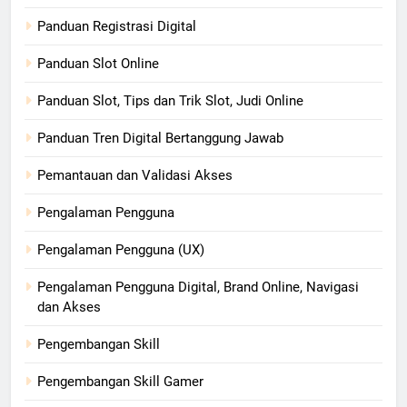
Panduan Registrasi Digital
Panduan Slot Online
Panduan Slot, Tips dan Trik Slot, Judi Online
Panduan Tren Digital Bertanggung Jawab
Pemantauan dan Validasi Akses
Pengalaman Pengguna
Pengalaman Pengguna (UX)
Pengalaman Pengguna Digital, Brand Online, Navigasi
dan Akses
Pengembangan Skill
Pengembangan Skill Gamer