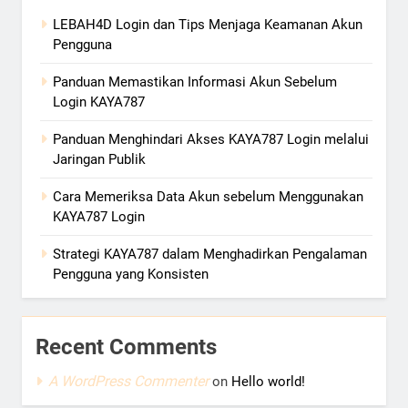
LEBAH4D Login dan Tips Menjaga Keamanan Akun
Pengguna
Panduan Memastikan Informasi Akun Sebelum
Login KAYA787
Panduan Menghindari Akses KAYA787 Login melalui
Jaringan Publik
Cara Memeriksa Data Akun sebelum Menggunakan
KAYA787 Login
Strategi KAYA787 dalam Menghadirkan Pengalaman
Pengguna yang Konsisten
Recent Comments
A WordPress Commenter
on
Hello world!