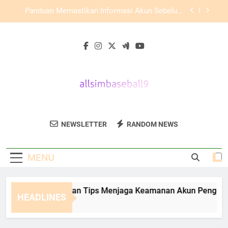
Skip
Panduan Menghindari Akses KAYA787 Login
to
melalui Jaringan Publik
content
Cara Memeriksa Data Akun sebelum
Menggunakan KAYA787 Login
LEBAH4D Login dan Tips Menjaga Keamanan
Akun Pengguna
Panduan Memastikan Informasi Akun Sebelum
Login KAYA787
Panduan Menghindari Akses KAYA787 Login
melalui Jaringan Publik
All Sim Baseball
Mainkan Baseball Online Di All Sim Baseball
Cara Memeriksa Data Akun sebelum
NEWSLETTER
RANDOM NEWS
9
Menggunakan KAYA787 Login
9. Pengalaman Game Yang Seru Dan
Realistis.
MENU
EBAH4D Login dan Tips Menjaga Keamanan Akun Pengguna
HEADLINES
 Weeks Ago