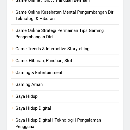
Game Online / Slot / Panduan Bermain
Game Online Kesehatan Mental Pengembangan Diri
Teknologi & Hiburan
Game Online Strategi Permainan Tips Gaming
Pengembangan Diri
Game Trends & Interactive Storytelling
Game, Hiburan, Panduan, Slot
Gaming & Entertainment
Gaming Aman
Gaya Hidup
Gaya Hidup Digital
Gaya Hidup Digital | Teknologi | Pengalaman
Pengguna