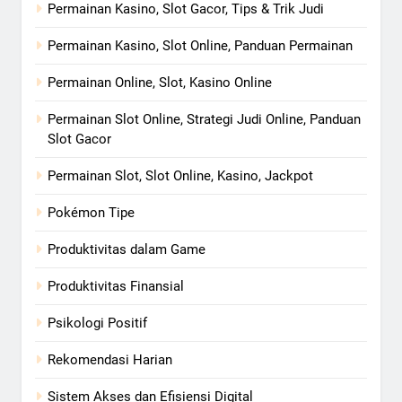
Permainan Kasino, Slot Gacor, Tips & Trik Judi
Permainan Kasino, Slot Online, Panduan Permainan
Permainan Online, Slot, Kasino Online
Permainan Slot Online, Strategi Judi Online, Panduan
Slot Gacor
Permainan Slot, Slot Online, Kasino, Jackpot
Pokémon Tipe
Produktivitas dalam Game
Produktivitas Finansial
Psikologi Positif
Rekomendasi Harian
Sistem Akses dan Efisiensi Digital