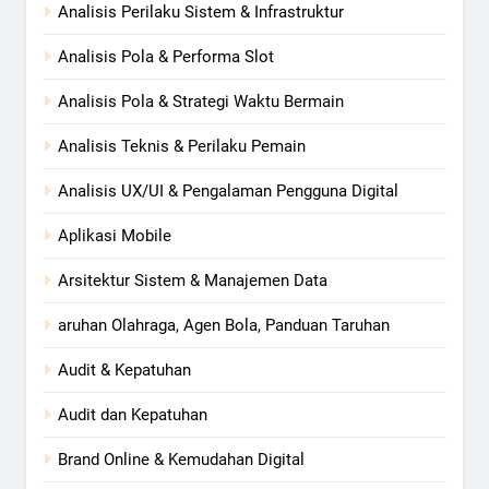
Analisis Perilaku Sistem & Infrastruktur
Analisis Pola & Performa Slot
Analisis Pola & Strategi Waktu Bermain
Analisis Teknis & Perilaku Pemain
Analisis UX/UI & Pengalaman Pengguna Digital
Aplikasi Mobile
Arsitektur Sistem & Manajemen Data
aruhan Olahraga, Agen Bola, Panduan Taruhan
Audit & Kepatuhan
Audit dan Kepatuhan
Brand Online & Kemudahan Digital