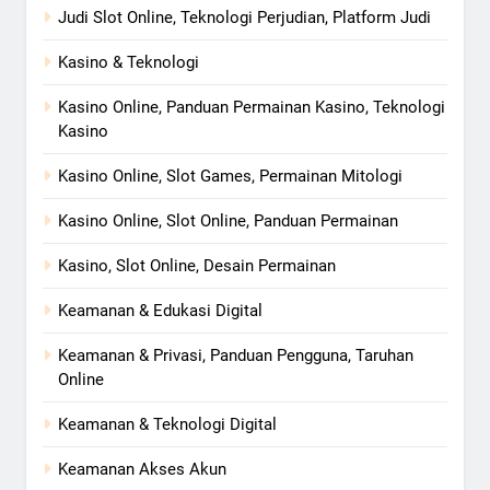
Judi Slot Online, Teknologi Perjudian, Platform Judi
Kasino & Teknologi
Kasino Online, Panduan Permainan Kasino, Teknologi
Kasino
Kasino Online, Slot Games, Permainan Mitologi
Kasino Online, Slot Online, Panduan Permainan
Kasino, Slot Online, Desain Permainan
Keamanan & Edukasi Digital
Keamanan & Privasi, Panduan Pengguna, Taruhan
Online
Keamanan & Teknologi Digital
Keamanan Akses Akun