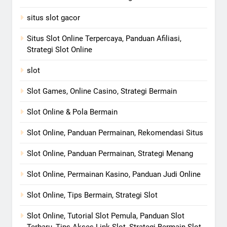
situs slot gacor
Situs Slot Online Terpercaya, Panduan Afiliasi,
Strategi Slot Online
slot
Slot Games, Online Casino, Strategi Bermain
Slot Online & Pola Bermain
Slot Online, Panduan Permainan, Rekomendasi Situs
Slot Online, Panduan Permainan, Strategi Menang
Slot Online, Permainan Kasino, Panduan Judi Online
Slot Online, Tips Bermain, Strategi Slot
Slot Online, Tutorial Slot Pemula, Panduan Slot
Terbaru, Tips Akses Link Slot, Strategi Bermain Slot,