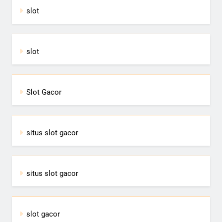
slot
slot
Slot Gacor
situs slot gacor
situs slot gacor
slot gacor