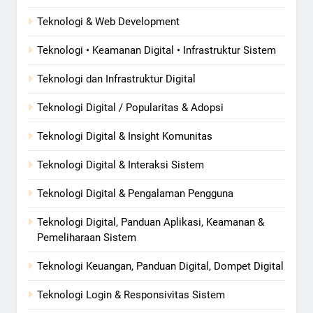
Teknologi & Web Development
Teknologi • Keamanan Digital • Infrastruktur Sistem
Teknologi dan Infrastruktur Digital
Teknologi Digital / Popularitas & Adopsi
Teknologi Digital & Insight Komunitas
Teknologi Digital & Interaksi Sistem
Teknologi Digital & Pengalaman Pengguna
Teknologi Digital, Panduan Aplikasi, Keamanan &
Pemeliharaan Sistem
Teknologi Keuangan, Panduan Digital, Dompet Digital
Teknologi Login & Responsivitas Sistem