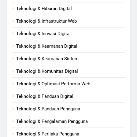
Teknologi & Hiburan Digital
Teknologi & Infrastruktur Web
Teknologi & Inovasi Digital
Teknologi & Keamanan Digital
Teknologi & Keamanan Sistem
Teknologi & Komunitas Digital
Teknologi & Optimasi Performa Web
Teknologi & Panduan Digital
Teknologi & Panduan Pengguna
Teknologi & Pengalaman Pengguna
Teknologi & Perilaku Pengguna