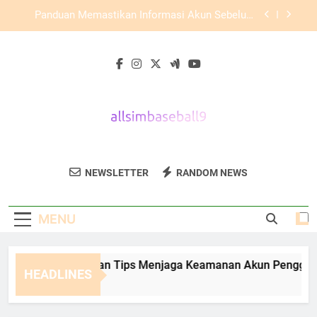
Skip
Panduan Menghindari Akses KAYA787 Login
to
melalui Jaringan Publik
content
Cara Memeriksa Data Akun sebelum
Menggunakan KAYA787 Login
LEBAH4D Login dan Tips Menjaga Keamanan
Akun Pengguna
Panduan Memastikan Informasi Akun Sebelum
Login KAYA787
Panduan Menghindari Akses KAYA787 Login
melalui Jaringan Publik
All Sim Baseball
Mainkan Baseball Online Di All Sim Baseball
Cara Memeriksa Data Akun sebelum
NEWSLETTER
RANDOM NEWS
9
Menggunakan KAYA787 Login
9. Pengalaman Game Yang Seru Dan
Realistis.
MENU
EBAH4D Login dan Tips Menjaga Keamanan Akun Pengguna
HEADLINES
 Weeks Ago