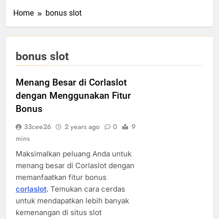
Home
bonus slot
bonus slot
Menang Besar di Corlaslot
dengan Menggunakan Fitur
Bonus
33cee26
2 years ago
0
9
mins
Maksimalkan peluang Anda untuk
menang besar di Corlaslot dengan
memanfaatkan fitur bonus
corlaslot
. Temukan cara cerdas
untuk mendapatkan lebih banyak
kemenangan di situs slot