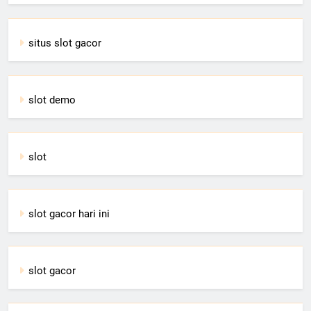
situs slot gacor
slot demo
slot
slot gacor hari ini
slot gacor