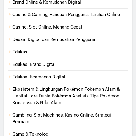
Brand Online & Kemudahan Digital
Casino & Gaming, Panduan Pengguna, Taruhan Online
Casino, Slot Online, Menang Cepat
Desain Digital dan Kemudahan Pengguna
Edukasi
Edukasi Brand Digital
Edukasi Keamanan Digital
Ekosistem & Lingkungan Pokémon Pokémon Alam &
Habitat Lore Dunia Pokémon Analisis Tipe Pokémon
Konservasi & Nilai Alam
Gambling, Slot Machines, Kasino Online, Strategi
Bermain
Game & Teknologi