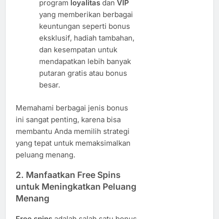
program
loyalitas
dan
VIP
yang memberikan berbagai
keuntungan seperti bonus
eksklusif, hadiah tambahan,
dan kesempatan untuk
mendapatkan lebih banyak
putaran gratis atau bonus
besar.
Memahami berbagai jenis bonus
ini sangat penting, karena bisa
membantu Anda memilih strategi
yang tepat untuk memaksimalkan
peluang menang.
2.
Manfaatkan Free Spins
untuk Meningkatkan Peluang
Menang
Free spins
adalah salah satu bonus