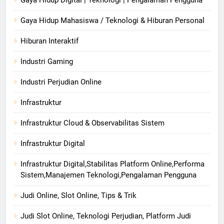
Gaya Hidup Digital | Teknologi | Pengalaman Pengguna
Gaya Hidup Mahasiswa / Teknologi & Hiburan Personal
Hiburan Interaktif
Industri Gaming
Industri Perjudian Online
Infrastruktur
Infrastruktur Cloud & Observabilitas Sistem
Infrastruktur Digital
Infrastruktur Digital,Stabilitas Platform Online,Performa
Sistem,Manajemen Teknologi,Pengalaman Pengguna
Judi Online, Slot Online, Tips & Trik
Judi Slot Online, Teknologi Perjudian, Platform Judi