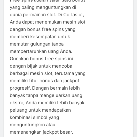
yang paling menguntungkan di
dunia permainan slot. Di Corlaslot,
Anda dapat menemukan mesin slot
dengan bonus free spins yang
memberi kesempatan untuk
memutar gulungan tanpa
mempertaruhkan uang Anda.
Gunakan bonus free spins ini
dengan bijak untuk mencoba
berbagai mesin slot, terutama yang
memiliki fitur bonus dan jackpot
progresif. Dengan bermain lebih
banyak tanpa mengeluarkan uang
ekstra, Anda memiliki lebih banyak
peluang untuk mendapatkan
kombinasi simbol yang
menguntungkan atau
memenangkan jackpot besar.