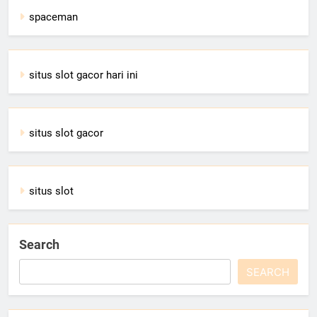
spaceman
situs slot gacor hari ini
situs slot gacor
situs slot
Search
SEARCH