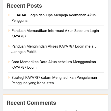
Recent Posts
LEBAH4D Login dan Tips Menjaga Keamanan Akun
Pengguna
Panduan Memastikan Informasi Akun Sebelum Login
KAYA787
Panduan Menghindari Akses KAYA787 Login melalui
Jaringan Publik
Cara Memeriksa Data Akun sebelum Menggunakan
KAYA787 Login
Strategi KAYA787 dalam Menghadirkan Pengalaman
Pengguna yang Konsisten
Recent Comments