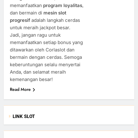
memanfaatkan
program loyalitas
,
dan bermain di
mesin slot
progresif
adalah langkah cerdas
untuk meraih jackpot besar.
Jadi, jangan ragu untuk
memanfaatkan setiap bonus yang
ditawarkan oleh Corlaslot dan
bermain dengan cerdas. Semoga
keberuntungan selalu menyertai
Anda, dan selamat meraih
kemenangan besar!
Read More
LINK SLOT