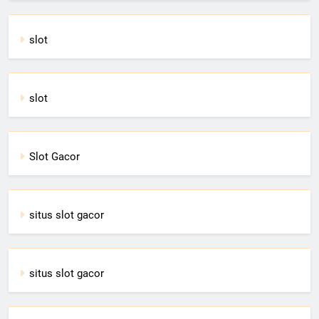
slot
slot
Slot Gacor
situs slot gacor
situs slot gacor