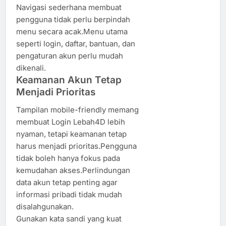
Navigasi sederhana membuat
pengguna tidak perlu berpindah
menu secara acak.Menu utama
seperti login, daftar, bantuan, dan
pengaturan akun perlu mudah
dikenali.
Keamanan Akun Tetap
Menjadi Prioritas
Tampilan mobile-friendly memang
membuat Login Lebah4D lebih
nyaman, tetapi keamanan tetap
harus menjadi prioritas.Pengguna
tidak boleh hanya fokus pada
kemudahan akses.Perlindungan
data akun tetap penting agar
informasi pribadi tidak mudah
disalahgunakan.
Gunakan kata sandi yang kuat