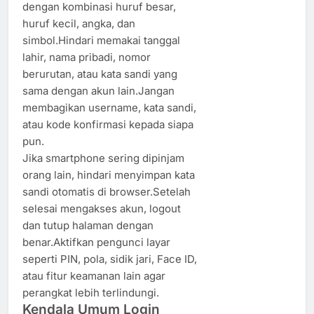
dengan kombinasi huruf besar,
huruf kecil, angka, dan
simbol.Hindari memakai tanggal
lahir, nama pribadi, nomor
berurutan, atau kata sandi yang
sama dengan akun lain.Jangan
membagikan username, kata sandi,
atau kode konfirmasi kepada siapa
pun.
Jika smartphone sering dipinjam
orang lain, hindari menyimpan kata
sandi otomatis di browser.Setelah
selesai mengakses akun, logout
dan tutup halaman dengan
benar.Aktifkan pengunci layar
seperti PIN, pola, sidik jari, Face ID,
atau fitur keamanan lain agar
perangkat lebih terlindungi.
Kendala Umum Login