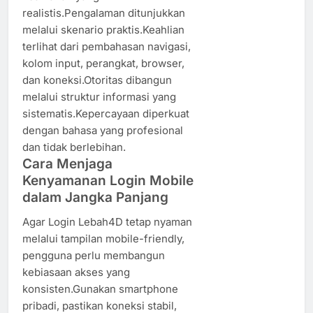
realistis.Pengalaman ditunjukkan
melalui skenario praktis.Keahlian
terlihat dari pembahasan navigasi,
kolom input, perangkat, browser,
dan koneksi.Otoritas dibangun
melalui struktur informasi yang
sistematis.Kepercayaan diperkuat
dengan bahasa yang profesional
dan tidak berlebihan.
Cara Menjaga
Kenyamanan Login Mobile
dalam Jangka Panjang
Agar Login Lebah4D tetap nyaman
melalui tampilan mobile-friendly,
pengguna perlu membangun
kebiasaan akses yang
konsisten.Gunakan smartphone
pribadi, pastikan koneksi stabil,