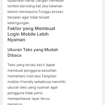
dipastikan benar.Jangan menekan
tombol berulang kali jika halaman
belum merespons.Tunggu proses
berjalan agar tidak terjadi
kebingungan.
Faktor yang Membuat
Login Mobile Lebih
Nyaman
Ukuran Teks yang Mudah
Dibaca
Teks yang terlalu kecil dapat
membuat pengguna kesulitan
memahami instruksi.Tampilan
mobile-friendly sebaiknya memiliki
ukuran teks yang nyaman agar
pengguna tidak perlu
memperbesar layar terus-
menerus.