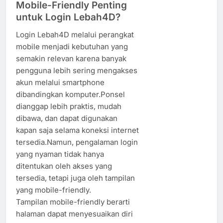
Mobile-Friendly Penting
untuk Login Lebah4D?
Login Lebah4D melalui perangkat
mobile menjadi kebutuhan yang
semakin relevan karena banyak
pengguna lebih sering mengakses
akun melalui smartphone
dibandingkan komputer.Ponsel
dianggap lebih praktis, mudah
dibawa, dan dapat digunakan
kapan saja selama koneksi internet
tersedia.Namun, pengalaman login
yang nyaman tidak hanya
ditentukan oleh akses yang
tersedia, tetapi juga oleh tampilan
yang mobile-friendly.
Tampilan mobile-friendly berarti
halaman dapat menyesuaikan diri