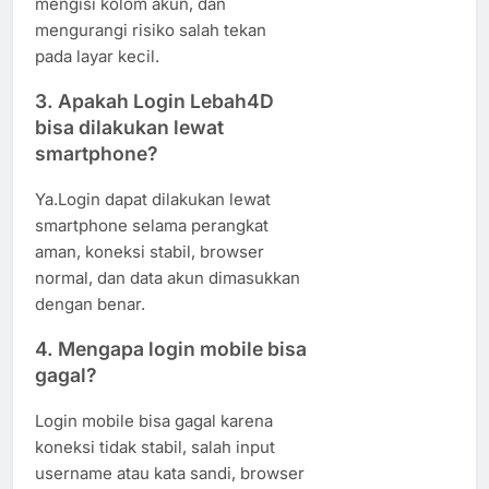
mengisi kolom akun, dan
mengurangi risiko salah tekan
pada layar kecil.
3. Apakah Login Lebah4D
bisa dilakukan lewat
smartphone?
Ya.Login dapat dilakukan lewat
smartphone selama perangkat
aman, koneksi stabil, browser
normal, dan data akun dimasukkan
dengan benar.
4. Mengapa login mobile bisa
gagal?
Login mobile bisa gagal karena
koneksi tidak stabil, salah input
username atau kata sandi, browser