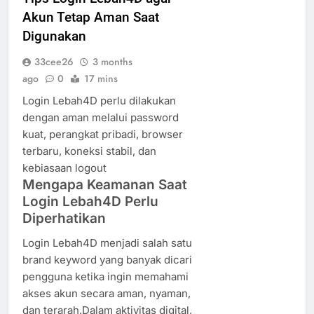
Akun Tetap Aman Saat
Digunakan
33cee26
3 months
ago
0
17 mins
Login Lebah4D perlu dilakukan
dengan aman melalui password
kuat, perangkat pribadi, browser
terbaru, koneksi stabil, dan
kebiasaan logout
Mengapa Keamanan Saat
Login Lebah4D Perlu
Diperhatikan
Login Lebah4D menjadi salah satu
brand keyword yang banyak dicari
pengguna ketika ingin memahami
akses akun secara aman, nyaman,
dan terarah.Dalam aktivitas digital,