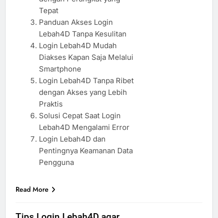
Tepat
Panduan Akses Login
Lebah4D Tanpa Kesulitan
Login Lebah4D Mudah
Diakses Kapan Saja Melalui
Smartphone
Login Lebah4D Tanpa Ribet
dengan Akses yang Lebih
Praktis
Solusi Cepat Saat Login
Lebah4D Mengalami Error
Login Lebah4D dan
Pentingnya Keamanan Data
Pengguna
Read More
Tips Login Lebah4D agar