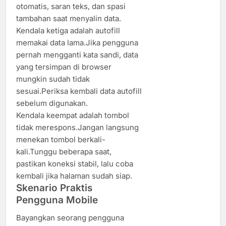
otomatis, saran teks, dan spasi
tambahan saat menyalin data.
Kendala ketiga adalah autofill
memakai data lama.Jika pengguna
pernah mengganti kata sandi, data
yang tersimpan di browser
mungkin sudah tidak
sesuai.Periksa kembali data autofill
sebelum digunakan.
Kendala keempat adalah tombol
tidak merespons.Jangan langsung
menekan tombol berkali-
kali.Tunggu beberapa saat,
pastikan koneksi stabil, lalu coba
kembali jika halaman sudah siap.
Skenario Praktis
Pengguna Mobile
Bayangkan seorang pengguna