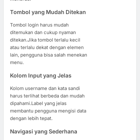
Tombol yang Mudah Ditekan
Tombol login harus mudah
ditemukan dan cukup nyaman
ditekan.Jika tombol terlalu kecil
atau terlalu dekat dengan elemen
lain, pengguna bisa salah menekan
menu.
Kolom Input yang Jelas
Kolom username dan kata sandi
harus terlihat berbeda dan mudah
dipahami.Label yang jelas
membantu pengguna mengisi data
dengan lebih tepat.
Navigasi yang Sederhana