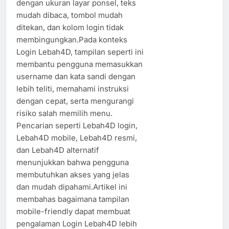
dengan ukuran layar ponsel, teks
mudah dibaca, tombol mudah
ditekan, dan kolom login tidak
membingungkan.Pada konteks
Login Lebah4D, tampilan seperti ini
membantu pengguna memasukkan
username dan kata sandi dengan
lebih teliti, memahami instruksi
dengan cepat, serta mengurangi
risiko salah memilih menu.
Pencarian seperti Lebah4D login,
Lebah4D mobile, Lebah4D resmi,
dan Lebah4D alternatif
menunjukkan bahwa pengguna
membutuhkan akses yang jelas
dan mudah dipahami.Artikel ini
membahas bagaimana tampilan
mobile-friendly dapat membuat
pengalaman Login Lebah4D lebih