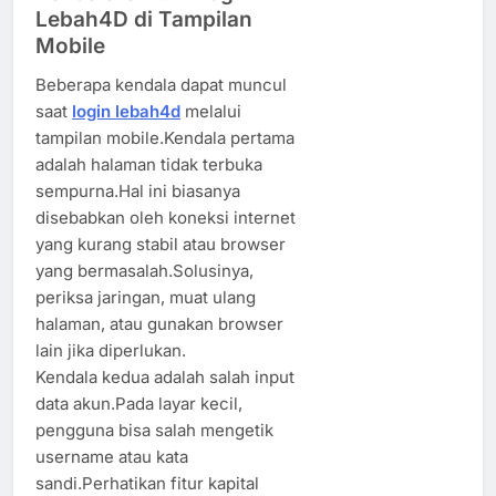
Lebah4D di Tampilan
Mobile
Beberapa kendala dapat muncul
saat
login lebah4d
melalui
tampilan mobile.Kendala pertama
adalah halaman tidak terbuka
sempurna.Hal ini biasanya
disebabkan oleh koneksi internet
yang kurang stabil atau browser
yang bermasalah.Solusinya,
periksa jaringan, muat ulang
halaman, atau gunakan browser
lain jika diperlukan.
Kendala kedua adalah salah input
data akun.Pada layar kecil,
pengguna bisa salah mengetik
username atau kata
sandi.Perhatikan fitur kapital