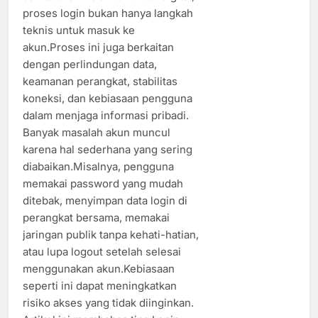
proses login bukan hanya langkah
teknis untuk masuk ke
akun.Proses ini juga berkaitan
dengan perlindungan data,
keamanan perangkat, stabilitas
koneksi, dan kebiasaan pengguna
dalam menjaga informasi pribadi.
Banyak masalah akun muncul
karena hal sederhana yang sering
diabaikan.Misalnya, pengguna
memakai password yang mudah
ditebak, menyimpan data login di
perangkat bersama, memakai
jaringan publik tanpa kehati-hatian,
atau lupa logout setelah selesai
menggunakan akun.Kebiasaan
seperti ini dapat meningkatkan
risiko akses yang tidak diinginkan.