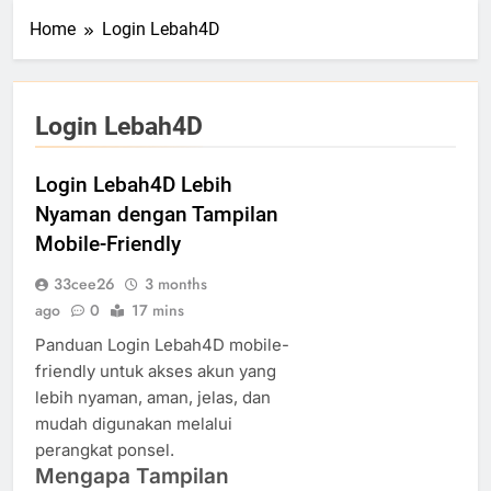
Home
Login Lebah4D
Login Lebah4D
Login Lebah4D Lebih
Nyaman dengan Tampilan
Mobile-Friendly
33cee26
3 months
ago
0
17 mins
Panduan Login Lebah4D mobile-
friendly untuk akses akun yang
lebih nyaman, aman, jelas, dan
mudah digunakan melalui
perangkat ponsel.
Mengapa Tampilan