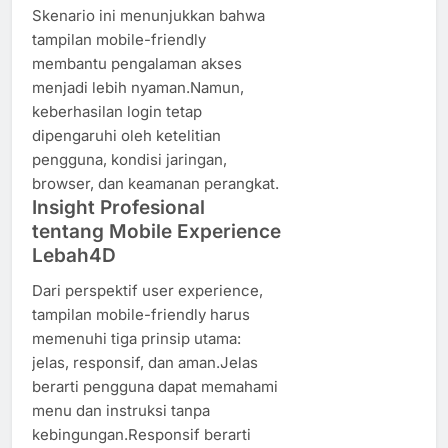
Skenario ini menunjukkan bahwa
tampilan mobile-friendly
membantu pengalaman akses
menjadi lebih nyaman.Namun,
keberhasilan login tetap
dipengaruhi oleh ketelitian
pengguna, kondisi jaringan,
browser, dan keamanan perangkat.
Insight Profesional
tentang Mobile Experience
Lebah4D
Dari perspektif user experience,
tampilan mobile-friendly harus
memenuhi tiga prinsip utama:
jelas, responsif, dan aman.Jelas
berarti pengguna dapat memahami
menu dan instruksi tanpa
kebingungan.Responsif berarti