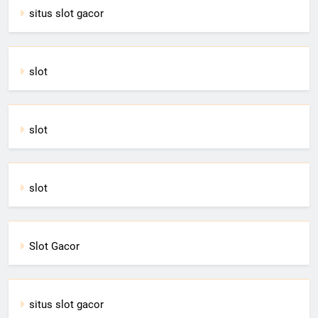
situs slot gacor
slot
slot
slot
Slot Gacor
situs slot gacor