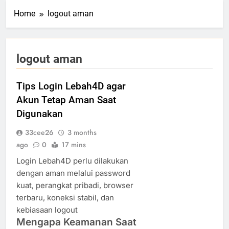
Home
logout aman
logout aman
Tips Login Lebah4D agar
Akun Tetap Aman Saat
Digunakan
33cee26
3 months
ago
0
17 mins
Login Lebah4D perlu dilakukan
dengan aman melalui password
kuat, perangkat pribadi, browser
terbaru, koneksi stabil, dan
kebiasaan logout
Mengapa Keamanan Saat