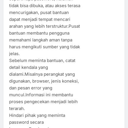
tidak bisa dibuka, atau akses terasa
mencurigakan, pusat bantuan
dapat menjadi tempat mencari
arahan yang lebih terstruktur.Pusat
bantuan membantu pengguna
memahami langkah aman tanpa
harus mengikuti sumber yang tidak
jelas.
Sebelum meminta bantuan, catat
detail kendala yang
dialami.Misalnya perangkat yang
digunakan, browser, jenis koneksi,
dan pesan error yang
muncul.Informasi ini membantu
proses pengecekan menjadi lebih
terarah.
Hindari pihak yang meminta
password secara