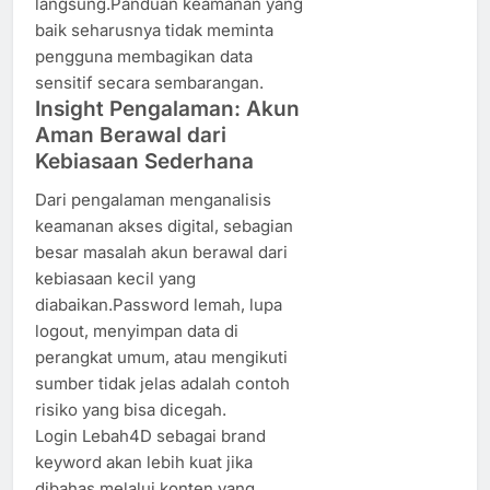
langsung.Panduan keamanan yang
baik seharusnya tidak meminta
pengguna membagikan data
sensitif secara sembarangan.
Insight Pengalaman: Akun
Aman Berawal dari
Kebiasaan Sederhana
Dari pengalaman menganalisis
keamanan akses digital, sebagian
besar masalah akun berawal dari
kebiasaan kecil yang
diabaikan.Password lemah, lupa
logout, menyimpan data di
perangkat umum, atau mengikuti
sumber tidak jelas adalah contoh
risiko yang bisa dicegah.
Login Lebah4D sebagai brand
keyword akan lebih kuat jika
dibahas melalui konten yang