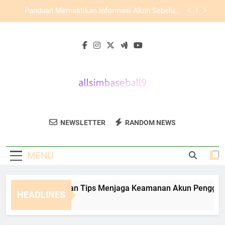
Skip
Panduan Menghindari Akses KAYA787 Login
to
melalui Jaringan Publik
content
Cara Memeriksa Data Akun sebelum
Menggunakan KAYA787 Login
LEBAH4D Login dan Tips Menjaga Keamanan
Akun Pengguna
Panduan Memastikan Informasi Akun Sebelum
Login KAYA787
Panduan Menghindari Akses KAYA787 Login
melalui Jaringan Publik
All Sim Baseball
Mainkan Baseball Online Di All Sim Baseball
Cara Memeriksa Data Akun sebelum
NEWSLETTER
RANDOM NEWS
9
Menggunakan KAYA787 Login
9. Pengalaman Game Yang Seru Dan
Realistis.
MENU
BAH4D Login dan Tips Menjaga Keamanan Akun Pengguna
HEADLINES
Weeks Ago