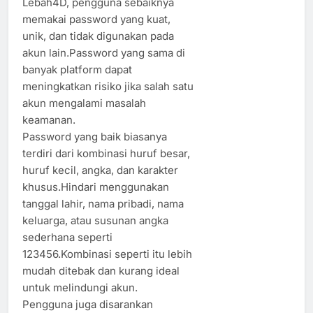
Lebah4D, pengguna sebaiknya
memakai password yang kuat,
unik, dan tidak digunakan pada
akun lain.Password yang sama di
banyak platform dapat
meningkatkan risiko jika salah satu
akun mengalami masalah
keamanan.
Password yang baik biasanya
terdiri dari kombinasi huruf besar,
huruf kecil, angka, dan karakter
khusus.Hindari menggunakan
tanggal lahir, nama pribadi, nama
keluarga, atau susunan angka
sederhana seperti
123456.Kombinasi seperti itu lebih
mudah ditebak dan kurang ideal
untuk melindungi akun.
Pengguna juga disarankan