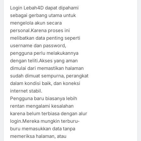
Login Lebah4D dapat dipahami
sebagai gerbang utama untuk
mengelola akun secara
personal.Karena proses ini
melibatkan data penting seperti
username dan password,
pengguna perlu melakukannya
dengan teliti.Akses yang aman
dimulai dari memastikan halaman
sudah dimuat sempurna, perangkat
dalam kondisi baik, dan koneksi
internet stabil.
Pengguna baru biasanya lebih
rentan mengalami kesalahan
karena belum terbiasa dengan alur
login.Mereka mungkin terburu-
buru memasukkan data tanpa
memeriksa halaman, atau