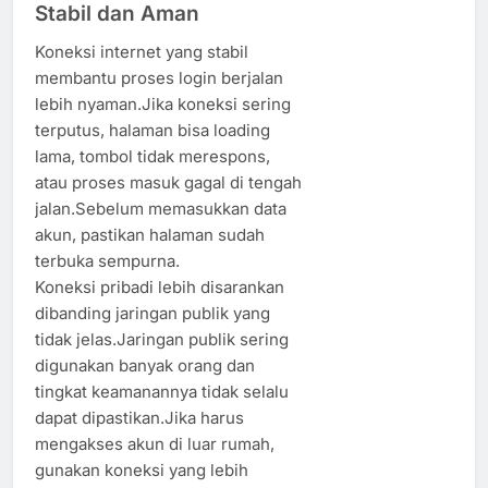
Stabil dan Aman
Koneksi internet yang stabil
membantu proses login berjalan
lebih nyaman.Jika koneksi sering
terputus, halaman bisa loading
lama, tombol tidak merespons,
atau proses masuk gagal di tengah
jalan.Sebelum memasukkan data
akun, pastikan halaman sudah
terbuka sempurna.
Koneksi pribadi lebih disarankan
dibanding jaringan publik yang
tidak jelas.Jaringan publik sering
digunakan banyak orang dan
tingkat keamanannya tidak selalu
dapat dipastikan.Jika harus
mengakses akun di luar rumah,
gunakan koneksi yang lebih