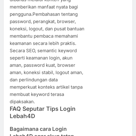
memberikan manfaat nyata bagi
pengguna.Pembahasan tentang
password, perangkat, browser,
koneksi, logout, dan pusat bantuan
membantu pembaca memahami
keamanan secara lebih praktis.
Secara SEO, semantic keyword
seperti keamanan login, akun
aman, password kuat, browser
aman, koneksi stabil, logout aman,
dan perlindungan data
memperkuat konteks artikel tanpa
membuat keyword terasa
dipaksakan.
FAQ Seputar Tips Login
Lebah4D
Bagaimana cara Login