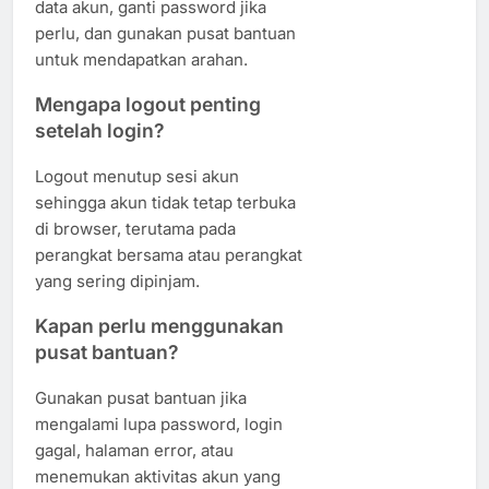
data akun, ganti password jika
perlu, dan gunakan pusat bantuan
untuk mendapatkan arahan.
Mengapa logout penting
setelah login?
Logout menutup sesi akun
sehingga akun tidak tetap terbuka
di browser, terutama pada
perangkat bersama atau perangkat
yang sering dipinjam.
Kapan perlu menggunakan
pusat bantuan?
Gunakan pusat bantuan jika
mengalami lupa password, login
gagal, halaman error, atau
menemukan aktivitas akun yang