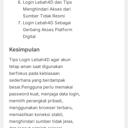
Login Lebah4D dan Tips
Menghindari Akses dari
Sumber Tidak Resmi
Login Lebah4D Sebagai
Gerbang Akses Platform
Digital
Kesimpulan
Tips Login Lebah4D agar akun
tetap aman saat digunakan
berfokus pada kebiasaan
sederhana yang berdampak
besar.Pengguna perlu memakai
password kuat, menjaga data login,
memilih perangkat pribadi,
menggunakan browser terbaru,
memastikan koneksi stabil,
menghindari sumber tidak jelas,