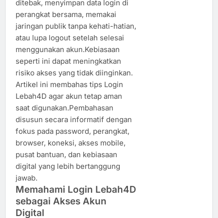
ditebak, menyimpan data login di
perangkat bersama, memakai
jaringan publik tanpa kehati-hatian,
atau lupa logout setelah selesai
menggunakan akun.Kebiasaan
seperti ini dapat meningkatkan
risiko akses yang tidak diinginkan.
Artikel ini membahas tips Login
Lebah4D agar akun tetap aman
saat digunakan.Pembahasan
disusun secara informatif dengan
fokus pada password, perangkat,
browser, koneksi, akses mobile,
pusat bantuan, dan kebiasaan
digital yang lebih bertanggung
jawab.
Memahami Login Lebah4D
sebagai Akses Akun
Digital