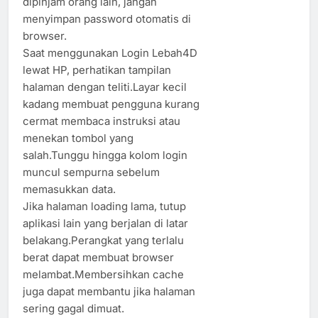
dipinjam orang lain, jangan
menyimpan password otomatis di
browser.
Saat menggunakan Login Lebah4D
lewat HP, perhatikan tampilan
halaman dengan teliti.Layar kecil
kadang membuat pengguna kurang
cermat membaca instruksi atau
menekan tombol yang
salah.Tunggu hingga kolom login
muncul sempurna sebelum
memasukkan data.
Jika halaman loading lama, tutup
aplikasi lain yang berjalan di latar
belakang.Perangkat yang terlalu
berat dapat membuat browser
melambat.Membersihkan cache
juga dapat membantu jika halaman
sering gagal dimuat.