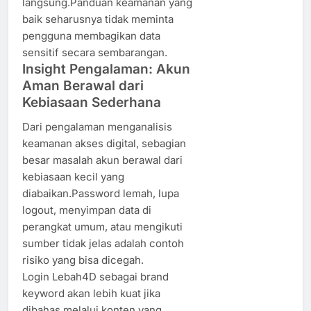
langsung.Panduan keamanan yang
baik seharusnya tidak meminta
pengguna membagikan data
sensitif secara sembarangan.
Insight Pengalaman: Akun
Aman Berawal dari
Kebiasaan Sederhana
Dari pengalaman menganalisis
keamanan akses digital, sebagian
besar masalah akun berawal dari
kebiasaan kecil yang
diabaikan.Password lemah, lupa
logout, menyimpan data di
perangkat umum, atau mengikuti
sumber tidak jelas adalah contoh
risiko yang bisa dicegah.
Login Lebah4D sebagai brand
keyword akan lebih kuat jika
dibahas melalui konten yang