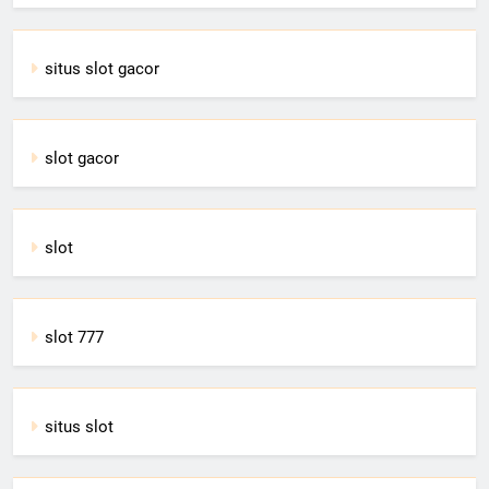
situs slot gacor
slot gacor
slot
slot 777
situs slot