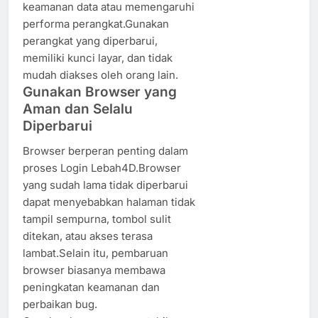
keamanan data atau memengaruhi
performa perangkat.Gunakan
perangkat yang diperbarui,
memiliki kunci layar, dan tidak
mudah diakses oleh orang lain.
Gunakan Browser yang
Aman dan Selalu
Diperbarui
Browser berperan penting dalam
proses Login Lebah4D.Browser
yang sudah lama tidak diperbarui
dapat menyebabkan halaman tidak
tampil sempurna, tombol sulit
ditekan, atau akses terasa
lambat.Selain itu, pembaruan
browser biasanya membawa
peningkatan keamanan dan
perbaikan bug.