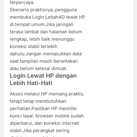
terpercaya.
Skenario praktisnya, pengguna
membuka Login Lebah4D lewat HP
di tempat umum.Jika jaringan
terasa lambat dan halaman belum
lengkap, lebih baik menunggu
koneksi stabil terlebih
dahulu.Jangan memasukkan data
saat tampilan masih berantakan
atau belum selesai dimuat.
Login Lewat HP dengan
Lebih Hati-Hati
Akses melalui HP memang praktis,
tetapi tetap membutuhkan
perhatian.Pastikan HP memiliki
kunci layar, browser mobile sudah
diperbarui, dan koneksi internet
stabil.Jika perangkat sering