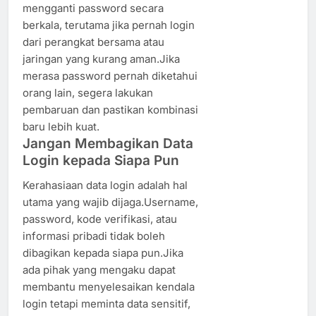
mengganti password secara
berkala, terutama jika pernah login
dari perangkat bersama atau
jaringan yang kurang aman.Jika
merasa password pernah diketahui
orang lain, segera lakukan
pembaruan dan pastikan kombinasi
baru lebih kuat.
Jangan Membagikan Data
Login kepada Siapa Pun
Kerahasiaan data login adalah hal
utama yang wajib dijaga.Username,
password, kode verifikasi, atau
informasi pribadi tidak boleh
dibagikan kepada siapa pun.Jika
ada pihak yang mengaku dapat
membantu menyelesaikan kendala
login tetapi meminta data sensitif,