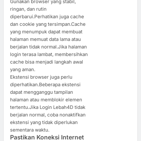
Gunakan browser yang stabil,
ringan, dan rutin
diperbarui.Perhatikan juga cache
dan cookie yang tersimpan.Cache
yang menumpuk dapat membuat
halaman memuat data lama atau
berjalan tidak normal.Jika halaman
login terasa lambat, membersihkan
cache bisa menjadi langkah awal
yang aman.
Ekstensi browser juga perlu
diperhatikan.Beberapa ekstensi
dapat mengganggu tampilan
halaman atau memblokir elemen
tertentu.Jika Login Lebah4D tidak
berjalan normal, coba nonaktifkan
ekstensi yang tidak diperlukan
sementara waktu.
Pastikan Koneksi Internet