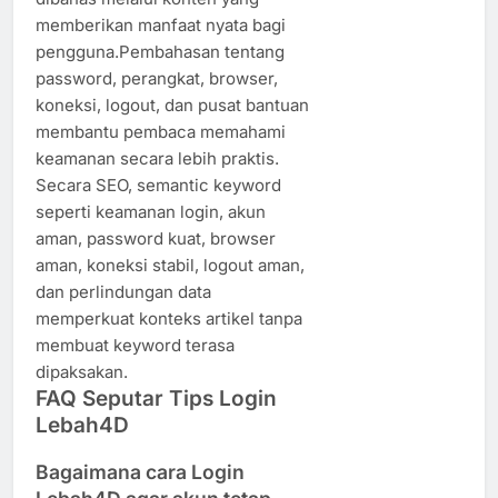
memberikan manfaat nyata bagi
pengguna.Pembahasan tentang
password, perangkat, browser,
koneksi, logout, dan pusat bantuan
membantu pembaca memahami
keamanan secara lebih praktis.
Secara SEO, semantic keyword
seperti keamanan login, akun
aman, password kuat, browser
aman, koneksi stabil, logout aman,
dan perlindungan data
memperkuat konteks artikel tanpa
membuat keyword terasa
dipaksakan.
FAQ Seputar Tips Login
Lebah4D
Bagaimana cara Login