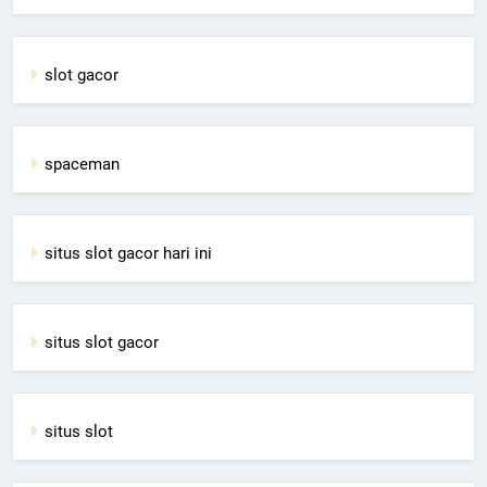
slot gacor
spaceman
situs slot gacor hari ini
situs slot gacor
situs slot