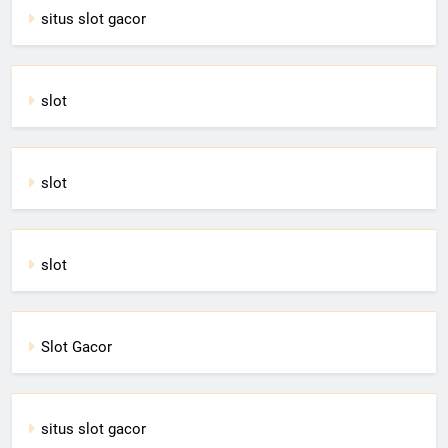
situs slot gacor
slot
slot
slot
Slot Gacor
situs slot gacor