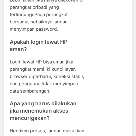
perangkat pribadi yang
terlindungi.Pada perangkat
bersama, sebaiknya jangan
menyimpan password.
Apakah login lewat HP
aman?
Login lewat HP bisa aman jika
perangkat memiliki kunci layar,
browser diperbarui, koneksi stabil,
dan pengguna tidak menyimpan
data sembarangan.
Apa yang harus dilakukan
jika menemukan akses
mencurigakan?
Hentikan proses, jangan masukkan