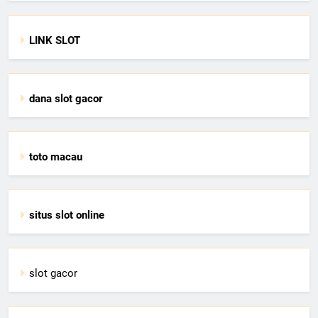
LINK SLOT
dana slot gacor
toto macau
situs slot online
slot gacor