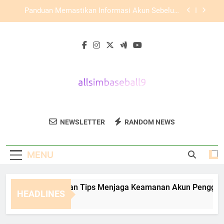
Skip
Panduan Menghindari Akses KAYA787 Login
to
melalui Jaringan Publik
content
Cara Memeriksa Data Akun sebelum
Menggunakan KAYA787 Login
LEBAH4D Login dan Tips Menjaga Keamanan
Akun Pengguna
Panduan Memastikan Informasi Akun Sebelum
Login KAYA787
Panduan Menghindari Akses KAYA787 Login
melalui Jaringan Publik
All Sim Baseball
Mainkan Baseball Online Di All Sim Baseball
Cara Memeriksa Data Akun sebelum
NEWSLETTER
RANDOM NEWS
9
Menggunakan KAYA787 Login
9. Pengalaman Game Yang Seru Dan
Realistis.
MENU
EBAH4D Login dan Tips Menjaga Keamanan Akun Pengguna
HEADLINES
 Weeks Ago