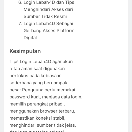
Login Lebah4D dan Tips
Menghindari Akses dari
Sumber Tidak Resmi
Login Lebah4D Sebagai
Gerbang Akses Platform
Digital
Kesimpulan
Tips Login Lebah4D agar akun
tetap aman saat digunakan
berfokus pada kebiasaan
sederhana yang berdampak
besar.Pengguna perlu memakai
password kuat, menjaga data login,
memilih perangkat pribadi,
menggunakan browser terbaru,
memastikan koneksi stabil,
menghindari sumber tidak jelas,