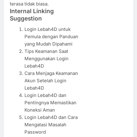
terasa tidak biasa.
Internal Linking
Suggestion
Login Lebah4D untuk
Pemula dengan Panduan
yang Mudah Dipahami
Tips Keamanan Saat
Menggunakan Login
Lebah4D
Cara Menjaga Keamanan
Akun Setelah Login
Lebah4D
Login Lebah4D dan
Pentingnya Memastikan
Koneksi Aman
Login Lebah4D dan Cara
Mengatasi Masalah
Password