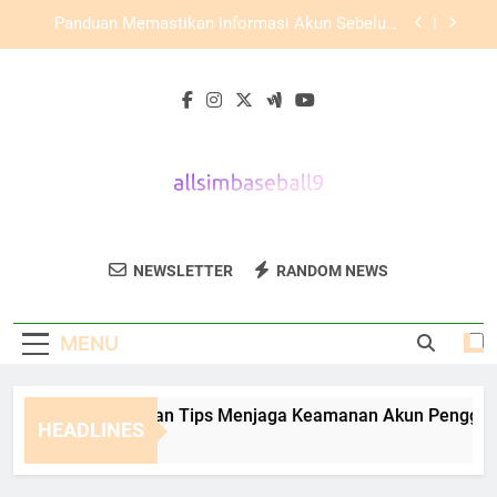
Skip
Panduan Menghindari Akses KAYA787 Login
to
melalui Jaringan Publik
content
Cara Memeriksa Data Akun sebelum
Menggunakan KAYA787 Login
LEBAH4D Login dan Tips Menjaga Keamanan
Akun Pengguna
Panduan Memastikan Informasi Akun Sebelum
Login KAYA787
Panduan Menghindari Akses KAYA787 Login
melalui Jaringan Publik
All Sim Baseball
Mainkan Baseball Online Di All Sim Baseball
Cara Memeriksa Data Akun sebelum
NEWSLETTER
RANDOM NEWS
9
Menggunakan KAYA787 Login
9. Pengalaman Game Yang Seru Dan
Realistis.
MENU
EBAH4D Login dan Tips Menjaga Keamanan Akun Pengguna
HEADLINES
Weeks Ago