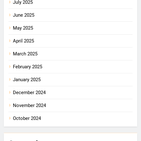
July 2025
June 2025
May 2025
April 2025
March 2025
February 2025
January 2025
December 2024
November 2024
October 2024