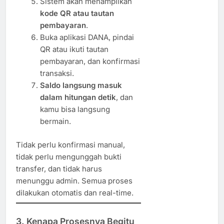
Sistem akan menampilkan
kode QR atau tautan
pembayaran
.
Buka aplikasi DANA, pindai
QR atau ikuti tautan
pembayaran, dan konfirmasi
transaksi.
Saldo langsung masuk
dalam hitungan detik
, dan
kamu bisa langsung
bermain.
Tidak perlu konfirmasi manual,
tidak perlu mengunggah bukti
transfer, dan tidak harus
menunggu admin. Semua proses
dilakukan otomatis dan real-time.
3. Kenapa Prosesnya Begitu