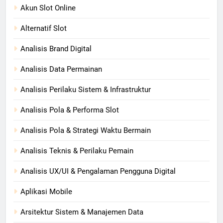
Akun Slot Online
Alternatif Slot
Analisis Brand Digital
Analisis Data Permainan
Analisis Perilaku Sistem & Infrastruktur
Analisis Pola & Performa Slot
Analisis Pola & Strategi Waktu Bermain
Analisis Teknis & Perilaku Pemain
Analisis UX/UI & Pengalaman Pengguna Digital
Aplikasi Mobile
Arsitektur Sistem & Manajemen Data