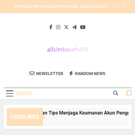
Skip
Panduan Menghindari Akses KAYA787 Login
to
melalui Jaringan Publik
content
Cara Memeriksa Data Akun sebelum
Menggunakan KAYA787 Login
LEBAH4D Login dan Tips Menjaga Keamanan
Akun Pengguna
Panduan Memastikan Informasi Akun Sebelum
Login KAYA787
Panduan Menghindari Akses KAYA787 Login
melalui Jaringan Publik
All Sim Baseball
Mainkan Baseball Online Di All Sim Baseball
Cara Memeriksa Data Akun sebelum
NEWSLETTER
RANDOM NEWS
9
Menggunakan KAYA787 Login
9. Pengalaman Game Yang Seru Dan
Realistis.
MENU
EBAH4D Login dan Tips Menjaga Keamanan Akun Pengguna
HEADLINES
Weeks Ago