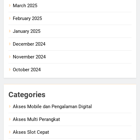
March 2025
February 2025
January 2025
December 2024
November 2024
October 2024
Categories
Akses Mobile dan Pengalaman Digital
Akses Multi Perangkat
Akses Slot Cepat