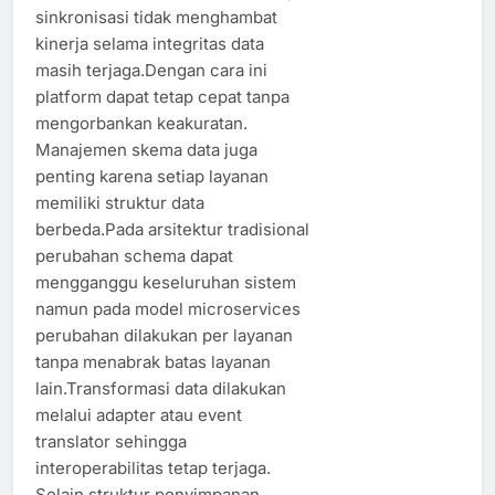
sinkronisasi tidak menghambat
kinerja selama integritas data
masih terjaga.Dengan cara ini
platform dapat tetap cepat tanpa
mengorbankan keakuratan.
Manajemen skema data juga
penting karena setiap layanan
memiliki struktur data
berbeda.Pada arsitektur tradisional
perubahan schema dapat
mengganggu keseluruhan sistem
namun pada model microservices
perubahan dilakukan per layanan
tanpa menabrak batas layanan
lain.Transformasi data dilakukan
melalui adapter atau event
translator sehingga
interoperabilitas tetap terjaga.
Selain struktur penyimpanan