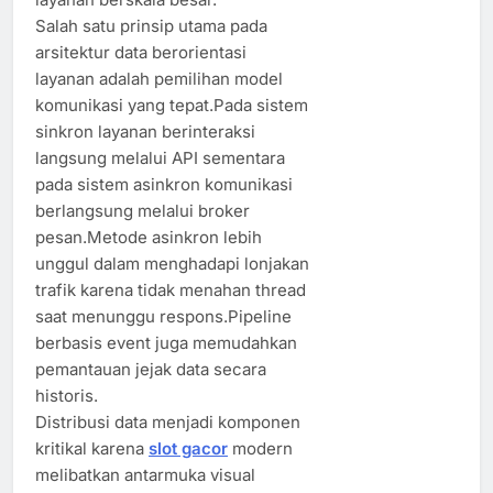
Salah satu prinsip utama pada
arsitektur data berorientasi
layanan adalah pemilihan model
komunikasi yang tepat.Pada sistem
sinkron layanan berinteraksi
langsung melalui API sementara
pada sistem asinkron komunikasi
berlangsung melalui broker
pesan.Metode asinkron lebih
unggul dalam menghadapi lonjakan
trafik karena tidak menahan thread
saat menunggu respons.Pipeline
berbasis event juga memudahkan
pemantauan jejak data secara
historis.
Distribusi data menjadi komponen
kritikal karena
slot gacor
modern
melibatkan antarmuka visual