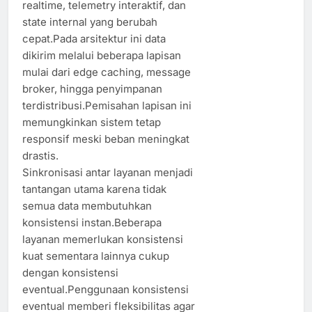
realtime, telemetry interaktif, dan
state internal yang berubah
cepat.Pada arsitektur ini data
dikirim melalui beberapa lapisan
mulai dari edge caching, message
broker, hingga penyimpanan
terdistribusi.Pemisahan lapisan ini
memungkinkan sistem tetap
responsif meski beban meningkat
drastis.
Sinkronisasi antar layanan menjadi
tantangan utama karena tidak
semua data membutuhkan
konsistensi instan.Beberapa
layanan memerlukan konsistensi
kuat sementara lainnya cukup
dengan konsistensi
eventual.Penggunaan konsistensi
eventual memberi fleksibilitas agar