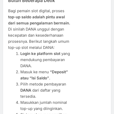
Butuh Beberapa Detik
Bagi pemain slot digital, proses
top-up saldo adalah pintu awal
dari semua pengalaman bermain.
Di sinilah DANA unggul dengan
kecepatan dan kesederhanaan
prosesnya. Berikut langkah umum
top-up slot melalui DANA:
Login ke platform slot
yang
mendukung pembayaran
DANA.
Masuk ke menu
“Deposit”
atau “Isi Saldo”
.
Pilih metode pembayaran
DANA
dari daftar yang
tersedia.
Masukkan jumlah nominal
top-up yang diinginkan.