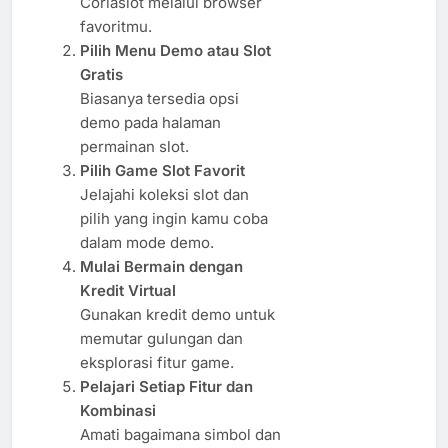
Corlaslot melalui browser
favoritmu.
Pilih Menu Demo atau Slot
Gratis
Biasanya tersedia opsi
demo pada halaman
permainan slot.
Pilih Game Slot Favorit
Jelajahi koleksi slot dan
pilih yang ingin kamu coba
dalam mode demo.
Mulai Bermain dengan
Kredit Virtual
Gunakan kredit demo untuk
memutar gulungan dan
eksplorasi fitur game.
Pelajari Setiap Fitur dan
Kombinasi
Amati bagaimana simbol dan