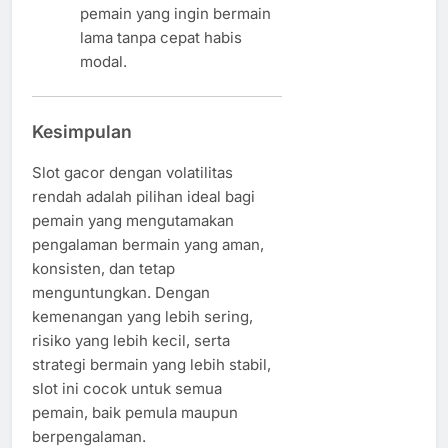
pemain yang ingin bermain
lama tanpa cepat habis
modal.
Kesimpulan
Slot gacor dengan volatilitas
rendah adalah pilihan ideal bagi
pemain yang mengutamakan
pengalaman bermain yang aman,
konsisten, dan tetap
menguntungkan. Dengan
kemenangan yang lebih sering,
risiko yang lebih kecil, serta
strategi bermain yang lebih stabil,
slot ini cocok untuk semua
pemain, baik pemula maupun
berpengalaman.