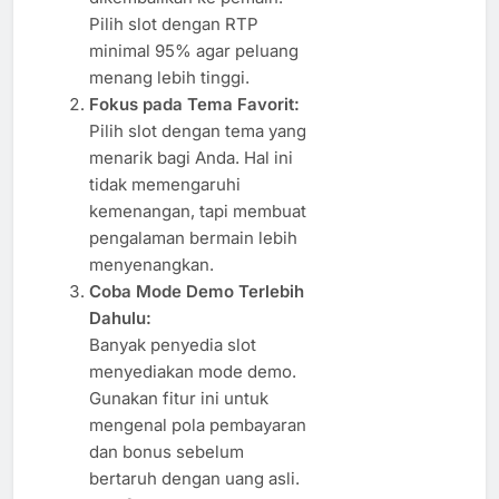
Pilih slot dengan RTP
minimal 95% agar peluang
menang lebih tinggi.
Fokus pada Tema Favorit:
Pilih slot dengan tema yang
menarik bagi Anda. Hal ini
tidak memengaruhi
kemenangan, tapi membuat
pengalaman bermain lebih
menyenangkan.
Coba Mode Demo Terlebih
Dahulu:
Banyak penyedia slot
menyediakan mode demo.
Gunakan fitur ini untuk
mengenal pola pembayaran
dan bonus sebelum
bertaruh dengan uang asli.