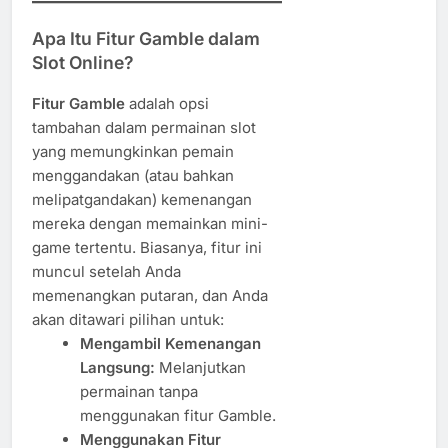
Apa Itu Fitur Gamble dalam
Slot Online?
Fitur Gamble
adalah opsi
tambahan dalam permainan slot
yang memungkinkan pemain
menggandakan (atau bahkan
melipatgandakan) kemenangan
mereka dengan memainkan mini-
game tertentu. Biasanya, fitur ini
muncul setelah Anda
memenangkan putaran, dan Anda
akan ditawari pilihan untuk:
Mengambil Kemenangan
Langsung:
Melanjutkan
permainan tanpa
menggunakan fitur Gamble.
Menggunakan Fitur