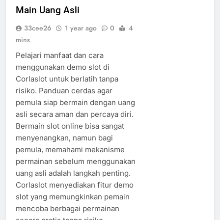
Main Uang Asli
33cee26
1 year ago
0
4
mins
Pelajari manfaat dan cara
menggunakan demo slot di
Corlaslot untuk berlatih tanpa
risiko. Panduan cerdas agar
pemula siap bermain dengan uang
asli secara aman dan percaya diri.
Bermain slot online bisa sangat
menyenangkan, namun bagi
pemula, memahami mekanisme
permainan sebelum menggunakan
uang asli adalah langkah penting.
Corlaslot menyediakan fitur demo
slot yang memungkinkan pemain
mencoba berbagai permainan