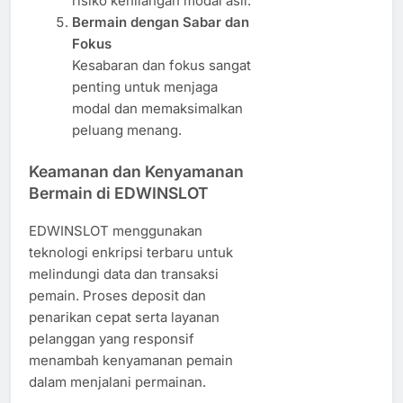
risiko kehilangan modal asli.
Bermain dengan Sabar dan
Fokus
Kesabaran dan fokus sangat
penting untuk menjaga
modal dan memaksimalkan
peluang menang.
Keamanan dan Kenyamanan
Bermain di EDWINSLOT
EDWINSLOT menggunakan
teknologi enkripsi terbaru untuk
melindungi data dan transaksi
pemain. Proses deposit dan
penarikan cepat serta layanan
pelanggan yang responsif
menambah kenyamanan pemain
dalam menjalani permainan.