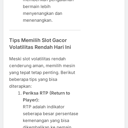
bermain lebih
menyenangkan dan
menenangkan.
Tips Memilih Slot Gacor
Volatilitas Rendah Hari Ini
Meski slot volatilitas rendah
cenderung aman, memilih mesin
yang tepat tetap penting. Berikut
beberapa tips yang bisa
diterapkan:
Periksa RTP (Return to
Player):
RTP adalah indikator
seberapa besar persentase
kemenangan yang bisa
dikembalikan ke pemain.