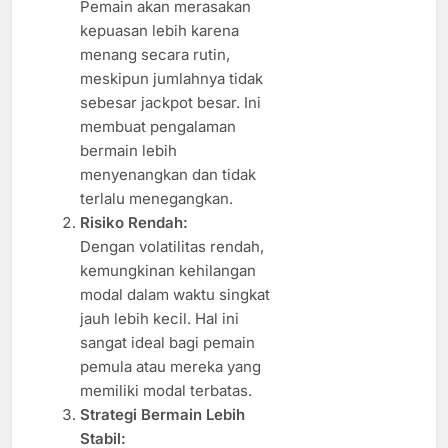
Pemain akan merasakan
kepuasan lebih karena
menang secara rutin,
meskipun jumlahnya tidak
sebesar jackpot besar. Ini
membuat pengalaman
bermain lebih
menyenangkan dan tidak
terlalu menegangkan.
Risiko Rendah:
Dengan volatilitas rendah,
kemungkinan kehilangan
modal dalam waktu singkat
jauh lebih kecil. Hal ini
sangat ideal bagi pemain
pemula atau mereka yang
memiliki modal terbatas.
Strategi Bermain Lebih
Stabil: