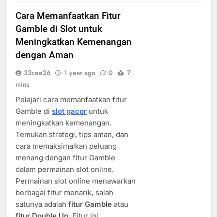
Cara Memanfaatkan Fitur
Gamble di Slot untuk
Meningkatkan Kemenangan
dengan Aman
33cee26
1 year ago
0
7
mins
Pelajari cara memanfaatkan fitur
Gamble di
slot gacor
untuk
meningkatkan kemenangan.
Temukan strategi, tips aman, dan
cara memaksimalkan peluang
menang dengan fitur Gamble
dalam permainan slot online.
Permainan slot online menawarkan
berbagai fitur menarik, salah
satunya adalah
fitur Gamble
atau
fitur Double Up
. Fitur ini