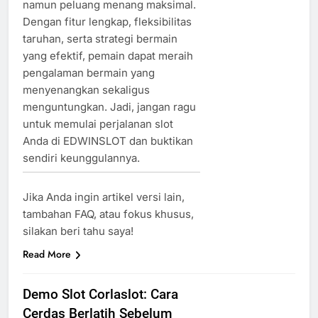
namun peluang menang maksimal.
Dengan fitur lengkap, fleksibilitas
taruhan, serta strategi bermain
yang efektif, pemain dapat meraih
pengalaman bermain yang
menyenangkan sekaligus
menguntungkan. Jadi, jangan ragu
untuk memulai perjalanan slot
Anda di EDWINSLOT dan buktikan
sendiri keunggulannya.
Jika Anda ingin artikel versi lain,
tambahan FAQ, atau fokus khusus,
silakan beri tahu saya!
Read More
Demo Slot Corlaslot: Cara
Cerdas Berlatih Sebelum