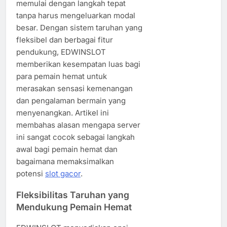
memulai dengan langkah tepat
tanpa harus mengeluarkan modal
besar. Dengan sistem taruhan yang
fleksibel dan berbagai fitur
pendukung, EDWINSLOT
memberikan kesempatan luas bagi
para pemain hemat untuk
merasakan sensasi kemenangan
dan pengalaman bermain yang
menyenangkan. Artikel ini
membahas alasan mengapa server
ini sangat cocok sebagai langkah
awal bagi pemain hemat dan
bagaimana memaksimalkan
potensi
slot gacor
.
Fleksibilitas Taruhan yang
Mendukung Pemain Hemat