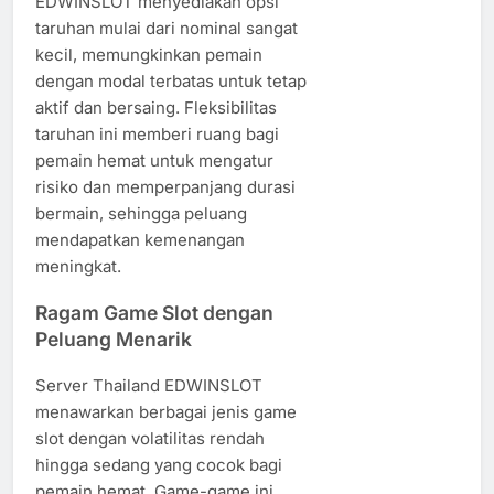
EDWINSLOT menyediakan opsi
taruhan mulai dari nominal sangat
kecil, memungkinkan pemain
dengan modal terbatas untuk tetap
aktif dan bersaing. Fleksibilitas
taruhan ini memberi ruang bagi
pemain hemat untuk mengatur
risiko dan memperpanjang durasi
bermain, sehingga peluang
mendapatkan kemenangan
meningkat.
Ragam Game Slot dengan
Peluang Menarik
Server Thailand EDWINSLOT
menawarkan berbagai jenis game
slot dengan volatilitas rendah
hingga sedang yang cocok bagi
pemain hemat. Game-game ini