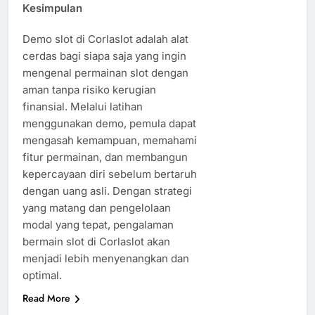
Kesimpulan
Demo slot di Corlaslot adalah alat
cerdas bagi siapa saja yang ingin
mengenal permainan slot dengan
aman tanpa risiko kerugian
finansial. Melalui latihan
menggunakan demo, pemula dapat
mengasah kemampuan, memahami
fitur permainan, dan membangun
kepercayaan diri sebelum bertaruh
dengan uang asli. Dengan strategi
yang matang dan pengelolaan
modal yang tepat, pengalaman
bermain slot di Corlaslot akan
menjadi lebih menyenangkan dan
optimal.
Read More