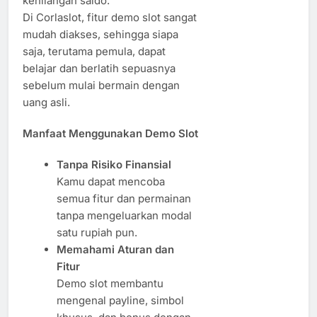
kehilangan saldo.
Di Corlaslot, fitur demo slot sangat
mudah diakses, sehingga siapa
saja, terutama pemula, dapat
belajar dan berlatih sepuasnya
sebelum mulai bermain dengan
uang asli.
Manfaat Menggunakan Demo Slot
Tanpa Risiko Finansial
Kamu dapat mencoba
semua fitur dan permainan
tanpa mengeluarkan modal
satu rupiah pun.
Memahami Aturan dan
Fitur
Demo slot membantu
mengenal payline, simbol