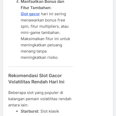
Manfaatkan Bonus dan
Fitur Tambahan:
Slot gacor
hari ini sering
menawarkan bonus free
spin, fitur multipliers, atau
mini-game tambahan.
Maksimalkan fitur ini untuk
meningkatkan peluang
menang tanpa
meningkatkan risiko.
Rekomendasi Slot Gacor
Volatilitas Rendah Hari Ini
Beberapa slot yang populer di
kalangan pemain volatilitas rendah
antara lain:
Starburst:
Slot klasik