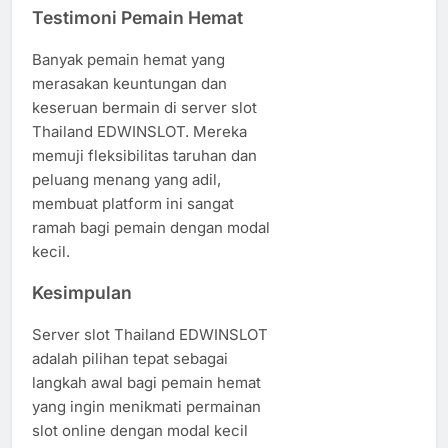
Testimoni Pemain Hemat
Banyak pemain hemat yang
merasakan keuntungan dan
keseruan bermain di server slot
Thailand EDWINSLOT. Mereka
memuji fleksibilitas taruhan dan
peluang menang yang adil,
membuat platform ini sangat
ramah bagi pemain dengan modal
kecil.
Kesimpulan
Server slot Thailand EDWINSLOT
adalah pilihan tepat sebagai
langkah awal bagi pemain hemat
yang ingin menikmati permainan
slot online dengan modal kecil