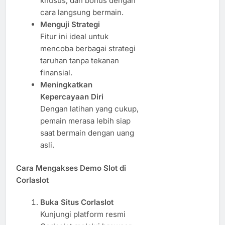
khusus, dan bonus dengan
cara langsung bermain.
Menguji Strategi
Fitur ini ideal untuk
mencoba berbagai strategi
taruhan tanpa tekanan
finansial.
Meningkatkan
Kepercayaan Diri
Dengan latihan yang cukup,
pemain merasa lebih siap
saat bermain dengan uang
asli.
Cara Mengakses Demo Slot di
Corlaslot
Buka Situs Corlaslot
Kunjungi platform resmi