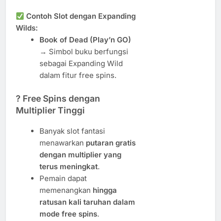
Contoh Slot dengan Expanding
Wilds:
Book of Dead (Play’n GO)
→ Simbol buku berfungsi
sebagai Expanding Wild
dalam fitur free spins.
?
Free Spins dengan
Multiplier Tinggi
Banyak slot fantasi
menawarkan
putaran gratis
dengan multiplier yang
terus meningkat
.
Pemain dapat
memenangkan
hingga
ratusan kali taruhan dalam
mode free spins
.