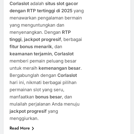
Corlaslot
adalah
situs slot gacor
dengan RTP tertinggi di 2025
yang
menawarkan pengalaman bermain
yang menguntungkan dan
menyenangkan. Dengan
RTP
tinggi
,
jackpot progresif
, berbagai
fitur bonus menarik
, dan
keamanan terjamin
,
Corlaslot
memberi pemain peluang besar
untuk meraih
kemenangan besar
.
Bergabunglah dengan
Corlaslot
hari ini, nikmati berbagai pilihan
permainan slot yang seru,
manfaatkan
bonus besar
, dan
mulailah perjalanan Anda menuju
jackpot progresif
yang
menggiurkan.
Read More