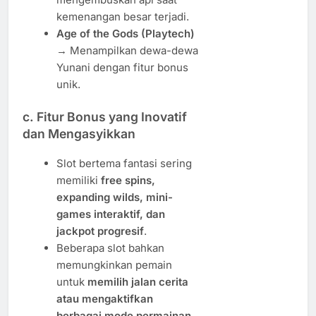
kemenangan besar terjadi.
Age of the Gods (Playtech)
→ Menampilkan dewa-dewa
Yunani dengan fitur bonus
unik.
c. Fitur Bonus yang Inovatif
dan Mengasyikkan
Slot bertema fantasi sering
memiliki
free spins,
expanding wilds, mini-
games interaktif, dan
jackpot progresif
.
Beberapa slot bahkan
memungkinkan pemain
untuk
memilih jalan cerita
atau mengaktifkan
berbagai mode permainan
.