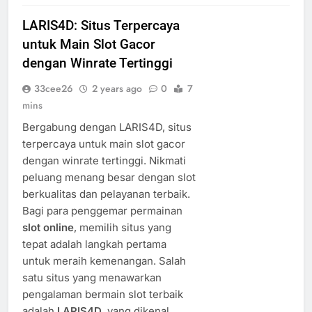
LARIS4D: Situs Terpercaya
untuk Main Slot Gacor
dengan Winrate Tertinggi
33cee26
2 years ago
0
7
mins
Bergabung dengan LARIS4D, situs
terpercaya untuk main slot gacor
dengan winrate tertinggi. Nikmati
peluang menang besar dengan slot
berkualitas dan pelayanan terbaik.
Bagi para penggemar permainan
slot online
, memilih situs yang
tepat adalah langkah pertama
untuk meraih kemenangan. Salah
satu situs yang menawarkan
pengalaman bermain slot terbaik
adalah
LARIS4D
, yang dikenal