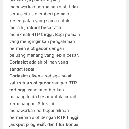
menawarkan permainan slot, tidak
semua situs memberi pemain
kesempatan yang sama untuk
meraih
jackpot besar
atau
menikmati
RTP tinggi
. Bagi pemain
yang menginginkan pengalaman
bermain
slot gacor
dengan
peluang menang yang lebih besar,
Corlaslot
adalah pilihan yang
sangat tepat.
Corlaslot
dikenal sebagai salah
satu
situs slot gacor
dengan
RTP
tertinggi
yang memberikan
peluang lebih besar untuk meraih
kemenangan. Situs ini
menawarkan berbagai pilihan
permainan slot dengan
RTP tinggi
,
jackpot progresif
, dan
fitur bonus