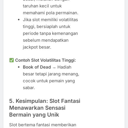
taruhan kecil untuk
memahami pola permainan.
Jika slot memiliki volatilitas
tinggi, bersiaplah untuk
periode tanpa kemenangan
sebelum mendapatkan
jackpot besar.
Contoh Slot Volatilitas Tinggi:
Book of Dead
→ Hadiah
besar tetapi jarang menang,
cocok untuk pemain yang
sabar.
5. Kesimpulan: Slot Fantasi
Menawarkan Sensasi
Bermain yang Unik
Slot bertema fantasi memberikan