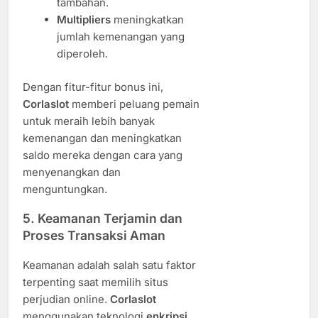
tambahan.
Multipliers
meningkatkan
jumlah kemenangan yang
diperoleh.
Dengan fitur-fitur bonus ini,
Corlaslot
memberi peluang pemain
untuk meraih lebih banyak
kemenangan dan meningkatkan
saldo mereka dengan cara yang
menyenangkan dan
menguntungkan.
5.
Keamanan Terjamin dan
Proses Transaksi Aman
Keamanan adalah salah satu faktor
terpenting saat memilih situs
perjudian online.
Corlaslot
menggunakan teknologi
enkripsi