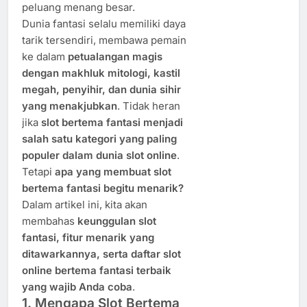
peluang menang besar.
Dunia fantasi selalu memiliki daya
tarik tersendiri, membawa pemain
ke dalam
petualangan magis
dengan makhluk mitologi, kastil
megah, penyihir, dan dunia sihir
yang menakjubkan
. Tidak heran
jika
slot bertema fantasi menjadi
salah satu kategori yang paling
populer dalam dunia slot online
.
Tetapi
apa yang membuat slot
bertema fantasi begitu menarik?
Dalam artikel ini, kita akan
membahas
keunggulan slot
fantasi, fitur menarik yang
ditawarkannya, serta daftar slot
online bertema fantasi terbaik
yang wajib Anda coba
.
1. Mengapa Slot Bertema