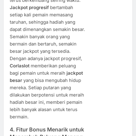
terus berkembang seiring waktu.
Jackpot progresif
bertambah
setiap kali pemain memasang
taruhan, sehingga hadiah yang
dapat dimenangkan semakin besar.
Semakin banyak orang yang
bermain dan bertaruh, semakin
besar jackpot yang tersedia.
Dengan adanya jackpot progresif,
Corlaslot
memberikan peluang
bagi pemain untuk meraih
jackpot
besar
yang bisa mengubah hidup
mereka. Setiap putaran yang
dilakukan berpotensi untuk meraih
hadiah besar ini, memberi pemain
lebih banyak alasan untuk terus
bermain.
4.
Fitur Bonus Menarik untuk