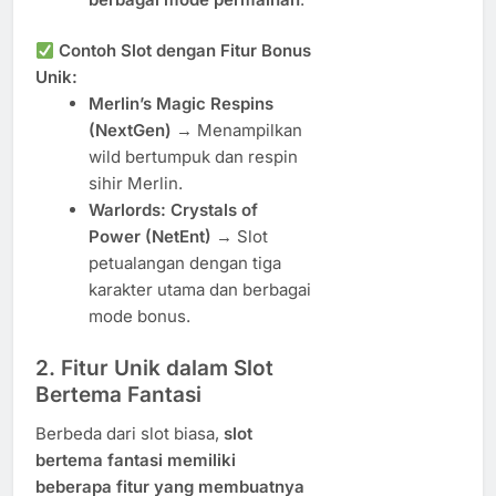
Contoh Slot dengan Fitur Bonus
Unik:
Merlin’s Magic Respins
(NextGen)
→ Menampilkan
wild bertumpuk dan respin
sihir Merlin.
Warlords: Crystals of
Power (NetEnt)
→ Slot
petualangan dengan tiga
karakter utama dan berbagai
mode bonus.
2. Fitur Unik dalam Slot
Bertema Fantasi
Berbeda dari slot biasa,
slot
bertema fantasi memiliki
beberapa fitur yang membuatnya