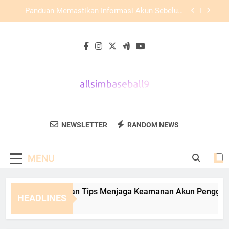
Skip
Panduan Menghindari Akses KAYA787 Login
to
melalui Jaringan Publik
content
Cara Memeriksa Data Akun sebelum
Menggunakan KAYA787 Login
LEBAH4D Login dan Tips Menjaga Keamanan
Akun Pengguna
Panduan Memastikan Informasi Akun Sebelum
Login KAYA787
Panduan Menghindari Akses KAYA787 Login
melalui Jaringan Publik
All Sim Baseball
Mainkan Baseball Online Di All Sim Baseball
Cara Memeriksa Data Akun sebelum
NEWSLETTER
RANDOM NEWS
9
Menggunakan KAYA787 Login
9. Pengalaman Game Yang Seru Dan
Realistis.
MENU
EBAH4D Login dan Tips Menjaga Keamanan Akun Pengguna
HEADLINES
 Weeks Ago