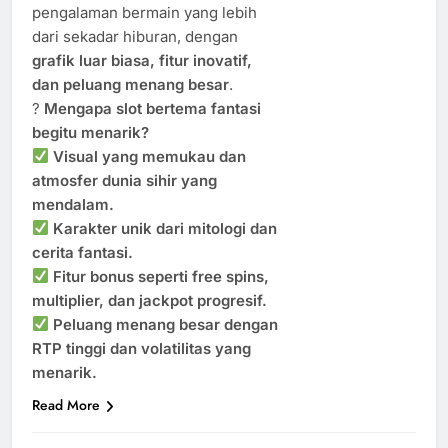
pengalaman bermain yang lebih
dari sekadar hiburan, dengan
grafik luar biasa, fitur inovatif,
dan peluang menang besar
.
?
Mengapa slot bertema fantasi
begitu menarik?
Visual yang memukau dan
atmosfer dunia sihir yang
mendalam.
Karakter unik dari mitologi dan
cerita fantasi.
Fitur bonus seperti free spins,
multiplier, dan jackpot progresif.
Peluang menang besar dengan
RTP tinggi dan volatilitas yang
menarik.
Read More