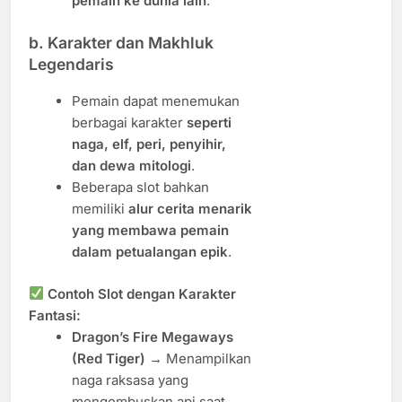
pemain ke dunia lain
.
b. Karakter dan Makhluk
Legendaris
Pemain dapat menemukan
berbagai karakter
seperti
naga, elf, peri, penyihir,
dan dewa mitologi
.
Beberapa slot bahkan
memiliki
alur cerita menarik
yang membawa pemain
dalam petualangan epik
.
Contoh Slot dengan Karakter
Fantasi:
Dragon’s Fire Megaways
(Red Tiger)
→ Menampilkan
naga raksasa yang
mengembuskan api saat