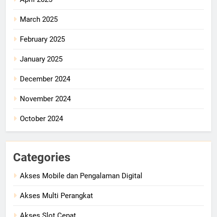
March 2025
February 2025
January 2025
December 2024
November 2024
October 2024
Categories
Akses Mobile dan Pengalaman Digital
Akses Multi Perangkat
Akses Slot Cepat