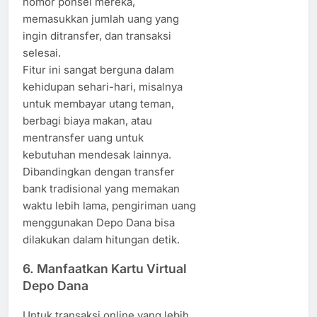
nomor ponsel mereka,
memasukkan jumlah uang yang
ingin ditransfer, dan transaksi
selesai.
Fitur ini sangat berguna dalam
kehidupan sehari-hari, misalnya
untuk membayar utang teman,
berbagi biaya makan, atau
mentransfer uang untuk
kebutuhan mendesak lainnya.
Dibandingkan dengan transfer
bank tradisional yang memakan
waktu lebih lama, pengiriman uang
menggunakan Depo Dana bisa
dilakukan dalam hitungan detik.
6.
Manfaatkan Kartu Virtual
Depo Dana
Untuk transaksi online yang lebih