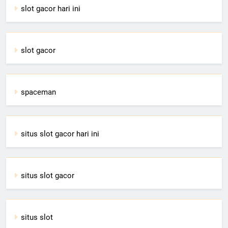
slot gacor hari ini
slot gacor
spaceman
situs slot gacor hari ini
situs slot gacor
situs slot