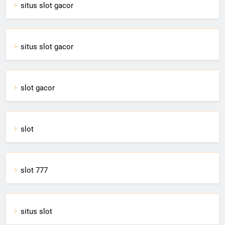
situs slot gacor
situs slot gacor
slot gacor
slot
slot 777
situs slot