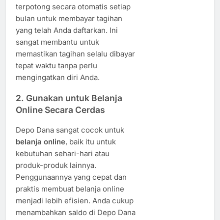
terpotong secara otomatis setiap
bulan untuk membayar tagihan
yang telah Anda daftarkan. Ini
sangat membantu untuk
memastikan tagihan selalu dibayar
tepat waktu tanpa perlu
mengingatkan diri Anda.
2.
Gunakan untuk Belanja
Online Secara Cerdas
Depo Dana sangat cocok untuk
belanja online
, baik itu untuk
kebutuhan sehari-hari atau
produk-produk lainnya.
Penggunaannya yang cepat dan
praktis membuat belanja online
menjadi lebih efisien. Anda cukup
menambahkan saldo di Depo Dana