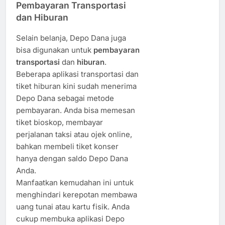
Pembayaran Transportasi
dan Hiburan
Selain belanja, Depo Dana juga
bisa digunakan untuk
pembayaran
transportasi
dan
hiburan
.
Beberapa aplikasi transportasi dan
tiket hiburan kini sudah menerima
Depo Dana sebagai metode
pembayaran. Anda bisa memesan
tiket bioskop, membayar
perjalanan taksi atau ojek online,
bahkan membeli tiket konser
hanya dengan saldo Depo Dana
Anda.
Manfaatkan kemudahan ini untuk
menghindari kerepotan membawa
uang tunai atau kartu fisik. Anda
cukup membuka aplikasi Depo