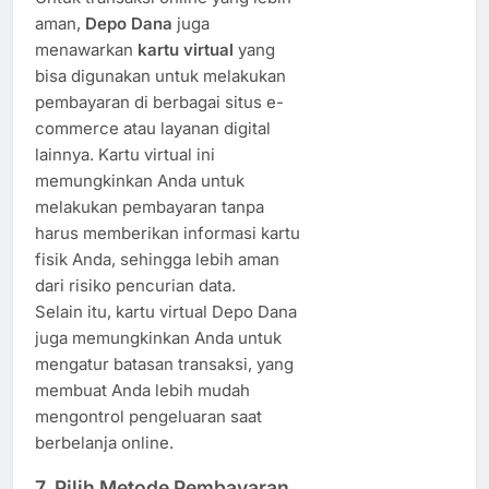
aman,
Depo Dana
juga
menawarkan
kartu virtual
yang
bisa digunakan untuk melakukan
pembayaran di berbagai situs e-
commerce atau layanan digital
lainnya. Kartu virtual ini
memungkinkan Anda untuk
melakukan pembayaran tanpa
harus memberikan informasi kartu
fisik Anda, sehingga lebih aman
dari risiko pencurian data.
Selain itu, kartu virtual Depo Dana
juga memungkinkan Anda untuk
mengatur batasan transaksi, yang
membuat Anda lebih mudah
mengontrol pengeluaran saat
berbelanja online.
7.
Pilih Metode Pembayaran