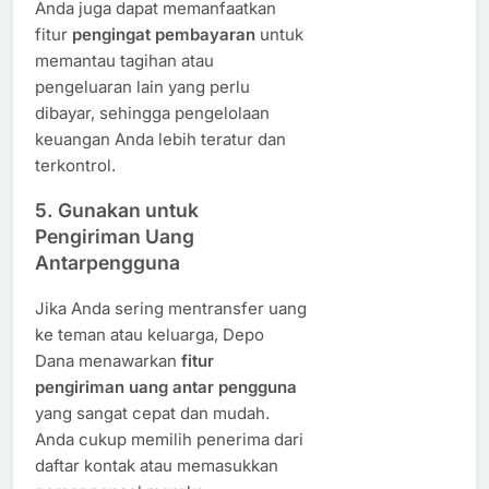
Anda juga dapat memanfaatkan
fitur
pengingat pembayaran
untuk
memantau tagihan atau
pengeluaran lain yang perlu
dibayar, sehingga pengelolaan
keuangan Anda lebih teratur dan
terkontrol.
5.
Gunakan untuk
Pengiriman Uang
Antarpengguna
Jika Anda sering mentransfer uang
ke teman atau keluarga, Depo
Dana menawarkan
fitur
pengiriman uang antar pengguna
yang sangat cepat dan mudah.
Anda cukup memilih penerima dari
daftar kontak atau memasukkan