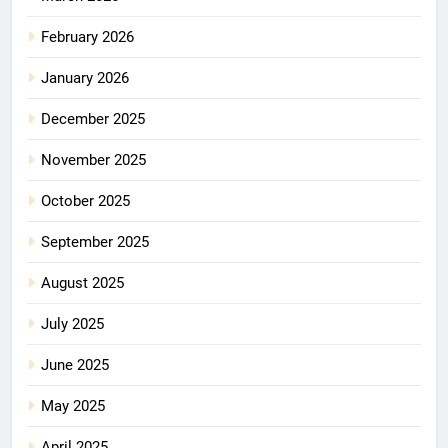
February 2026
January 2026
December 2025
November 2025
October 2025
September 2025
August 2025
July 2025
June 2025
May 2025
April 2025