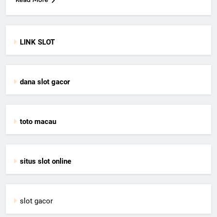
LINK SLOT
dana slot gacor
toto macau
situs slot online
slot gacor