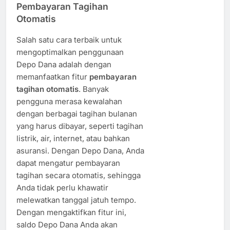
Pembayaran Tagihan
Otomatis
Salah satu cara terbaik untuk
mengoptimalkan penggunaan
Depo Dana adalah dengan
memanfaatkan fitur
pembayaran
tagihan otomatis
. Banyak
pengguna merasa kewalahan
dengan berbagai tagihan bulanan
yang harus dibayar, seperti tagihan
listrik, air, internet, atau bahkan
asuransi. Dengan Depo Dana, Anda
dapat mengatur pembayaran
tagihan secara otomatis, sehingga
Anda tidak perlu khawatir
melewatkan tanggal jatuh tempo.
Dengan mengaktifkan fitur ini,
saldo Depo Dana Anda akan