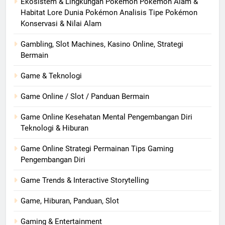
Ekosistem & Lingkungan Pokémon Pokémon Alam &
Habitat Lore Dunia Pokémon Analisis Tipe Pokémon
Konservasi & Nilai Alam
Gambling, Slot Machines, Kasino Online, Strategi
Bermain
Game & Teknologi
Game Online / Slot / Panduan Bermain
Game Online Kesehatan Mental Pengembangan Diri
Teknologi & Hiburan
Game Online Strategi Permainan Tips Gaming
Pengembangan Diri
Game Trends & Interactive Storytelling
Game, Hiburan, Panduan, Slot
Gaming & Entertainment