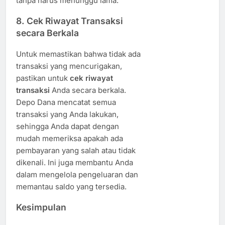
tanpa harus menunggu lama.
8.
Cek Riwayat Transaksi
secara Berkala
Untuk memastikan bahwa tidak ada
transaksi yang mencurigakan,
pastikan untuk
cek riwayat
transaksi
Anda secara berkala.
Depo Dana mencatat semua
transaksi yang Anda lakukan,
sehingga Anda dapat dengan
mudah memeriksa apakah ada
pembayaran yang salah atau tidak
dikenali. Ini juga membantu Anda
dalam mengelola pengeluaran dan
memantau saldo yang tersedia.
Kesimpulan