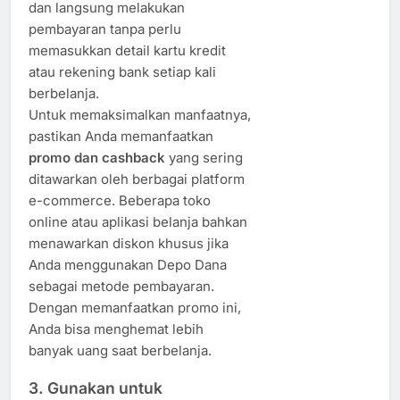
dan langsung melakukan
pembayaran tanpa perlu
memasukkan detail kartu kredit
atau rekening bank setiap kali
berbelanja.
Untuk memaksimalkan manfaatnya,
pastikan Anda memanfaatkan
promo dan cashback
yang sering
ditawarkan oleh berbagai platform
e-commerce. Beberapa toko
online atau aplikasi belanja bahkan
menawarkan diskon khusus jika
Anda menggunakan Depo Dana
sebagai metode pembayaran.
Dengan memanfaatkan promo ini,
Anda bisa menghemat lebih
banyak uang saat berbelanja.
3.
Gunakan untuk