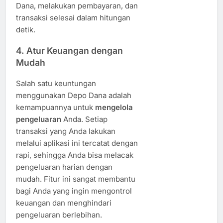
Dana, melakukan pembayaran, dan
transaksi selesai dalam hitungan
detik.
4.
Atur Keuangan dengan
Mudah
Salah satu keuntungan
menggunakan Depo Dana adalah
kemampuannya untuk
mengelola
pengeluaran
Anda. Setiap
transaksi yang Anda lakukan
melalui aplikasi ini tercatat dengan
rapi, sehingga Anda bisa melacak
pengeluaran harian dengan
mudah. Fitur ini sangat membantu
bagi Anda yang ingin mengontrol
keuangan dan menghindari
pengeluaran berlebihan.