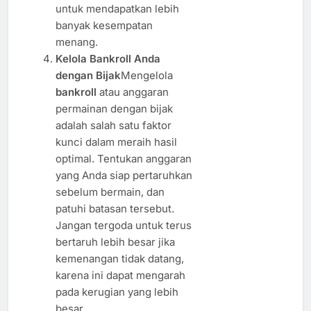
untuk mendapatkan lebih
banyak kesempatan
menang.
Kelola Bankroll Anda
dengan Bijak
Mengelola
bankroll
atau anggaran
permainan dengan bijak
adalah salah satu faktor
kunci dalam meraih hasil
optimal. Tentukan anggaran
yang Anda siap pertaruhkan
sebelum bermain, dan
patuhi batasan tersebut.
Jangan tergoda untuk terus
bertaruh lebih besar jika
kemenangan tidak datang,
karena ini dapat mengarah
pada kerugian yang lebih
besar.