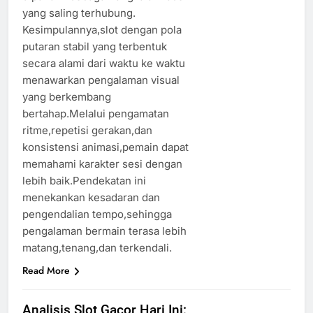
yang saling terhubung.
Kesimpulannya,slot dengan pola
putaran stabil yang terbentuk
secara alami dari waktu ke waktu
menawarkan pengalaman visual
yang berkembang
bertahap.Melalui pengamatan
ritme,repetisi gerakan,dan
konsistensi animasi,pemain dapat
memahami karakter sesi dengan
lebih baik.Pendekatan ini
menekankan kesadaran dan
pengendalian tempo,sehingga
pengalaman bermain terasa lebih
matang,tenang,dan terkendali.
Read More
Analisis Slot Gacor Hari Ini: