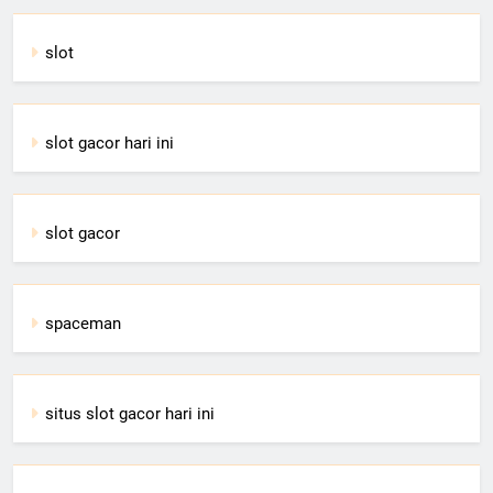
slot
slot gacor hari ini
slot gacor
spaceman
situs slot gacor hari ini