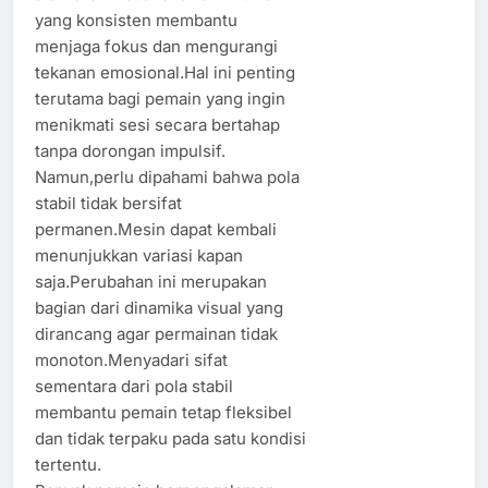
yang konsisten membantu
menjaga fokus dan mengurangi
tekanan emosional.Hal ini penting
terutama bagi pemain yang ingin
menikmati sesi secara bertahap
tanpa dorongan impulsif.
Namun,perlu dipahami bahwa pola
stabil tidak bersifat
permanen.Mesin dapat kembali
menunjukkan variasi kapan
saja.Perubahan ini merupakan
bagian dari dinamika visual yang
dirancang agar permainan tidak
monoton.Menyadari sifat
sementara dari pola stabil
membantu pemain tetap fleksibel
dan tidak terpaku pada satu kondisi
tertentu.