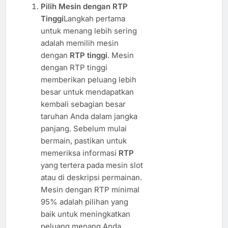
Pilih Mesin dengan RTP
Tinggi
Langkah pertama
untuk menang lebih sering
adalah memilih mesin
dengan
RTP tinggi
. Mesin
dengan RTP tinggi
memberikan peluang lebih
besar untuk mendapatkan
kembali sebagian besar
taruhan Anda dalam jangka
panjang. Sebelum mulai
bermain, pastikan untuk
memeriksa informasi
RTP
yang tertera pada mesin slot
atau di deskripsi permainan.
Mesin dengan RTP minimal
95% adalah pilihan yang
baik untuk meningkatkan
peluang menang Anda.