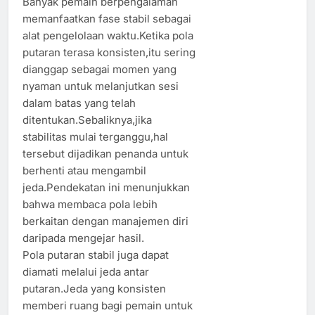
Banyak pemain berpengalaman
memanfaatkan fase stabil sebagai
alat pengelolaan waktu.Ketika pola
putaran terasa konsisten,itu sering
dianggap sebagai momen yang
nyaman untuk melanjutkan sesi
dalam batas yang telah
ditentukan.Sebaliknya,jika
stabilitas mulai terganggu,hal
tersebut dijadikan penanda untuk
berhenti atau mengambil
jeda.Pendekatan ini menunjukkan
bahwa membaca pola lebih
berkaitan dengan manajemen diri
daripada mengejar hasil.
Pola putaran stabil juga dapat
diamati melalui jeda antar
putaran.Jeda yang konsisten
memberi ruang bagi pemain untuk