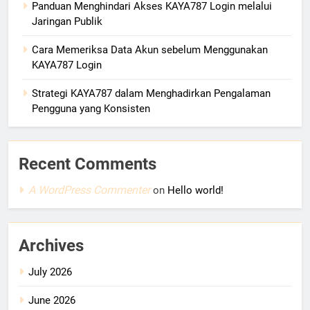
Panduan Menghindari Akses KAYA787 Login melalui
Jaringan Publik
Cara Memeriksa Data Akun sebelum Menggunakan
KAYA787 Login
Strategi KAYA787 dalam Menghadirkan Pengalaman
Pengguna yang Konsisten
Recent Comments
A WordPress Commenter
on
Hello world!
Archives
July 2026
June 2026