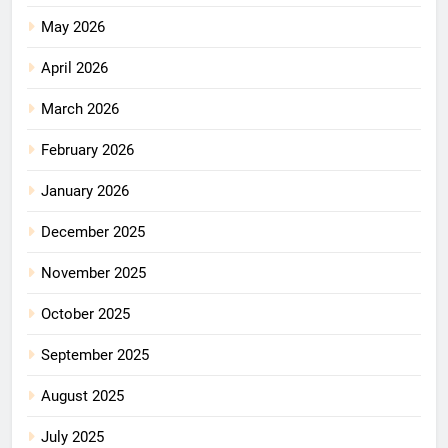
May 2026
April 2026
March 2026
February 2026
January 2026
December 2025
November 2025
October 2025
September 2025
August 2025
July 2025