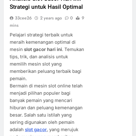
Strategi untuk Hasil Optimal
33cee26
2 years ago
0
9
mins
Pelajari strategi terbaik untuk
meraih kemenangan optimal di
mesin
slot gacor hari ini
. Temukan
tips, trik, dan analisis untuk
memilih mesin slot yang
memberikan peluang terbaik bagi
pemain.
Bermain di mesin slot online telah
menjadi pilihan populer bagi
banyak pemain yang mencari
hiburan dan peluang kemenangan
besar. Salah satu istilah yang
sering digunakan oleh pemain
adalah
slot gacor
, yang merujuk