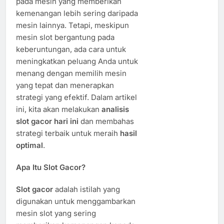
pada mesin yang memberikan
kemenangan lebih sering daripada
mesin lainnya. Tetapi, meskipun
mesin slot bergantung pada
keberuntungan, ada cara untuk
meningkatkan peluang Anda untuk
menang dengan memilih mesin
yang tepat dan menerapkan
strategi yang efektif. Dalam artikel
ini, kita akan melakukan
analisis
slot gacor hari ini
dan membahas
strategi terbaik untuk meraih
hasil
optimal
.
Apa Itu Slot Gacor?
Slot gacor
adalah istilah yang
digunakan untuk menggambarkan
mesin slot yang sering