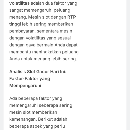
volatilitas
adalah dua faktor yang
sangat memengaruhi peluang
menang. Mesin slot dengan
RTP
tinggi
lebih sering memberikan
pembayaran, sementara mesin
dengan volatilitas yang sesuai
dengan gaya bermain Anda dapat
membantu meningkatkan peluang
Anda untuk menang lebih sering.
Analisis Slot Gacor Hari Ini:
Faktor-Faktor yang
Mempengaruhi
Ada beberapa faktor yang
memengaruhi seberapa sering
mesin slot memberikan
kemenangan. Berikut adalah
beberapa aspek yang perlu