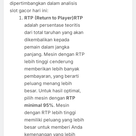
dipertimbangkan dalam analisis
slot gacor hari ini:
RTP (Return to Player)
RTP
adalah persentase teoritis
dari total taruhan yang akan
dikembalikan kepada
pemain dalam jangka
panjang. Mesin dengan RTP
lebih tinggi cenderung
memberikan lebih banyak
pembayaran, yang berarti
peluang menang lebih
besar. Untuk hasil optimal,
pilih mesin dengan
RTP
minimal 95%
. Mesin
dengan RTP lebih tinggi
memiliki peluang yang lebih
besar untuk memberi Anda
kemenangan yang lebih