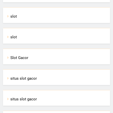
slot
slot
Slot Gacor
situs slot gacor
situs slot gacor