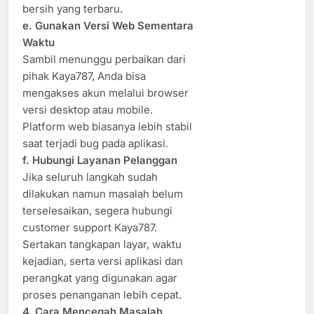
bersih yang terbaru.
e. Gunakan Versi Web Sementara
Waktu
Sambil menunggu perbaikan dari
pihak Kaya787, Anda bisa
mengakses akun melalui browser
versi desktop atau mobile.
Platform web biasanya lebih stabil
saat terjadi bug pada aplikasi.
f. Hubungi Layanan Pelanggan
Jika seluruh langkah sudah
dilakukan namun masalah belum
terselesaikan, segera hubungi
customer support Kaya787.
Sertakan tangkapan layar, waktu
kejadian, serta versi aplikasi dan
perangkat yang digunakan agar
proses penanganan lebih cepat.
4. Cara Mencegah Masalah