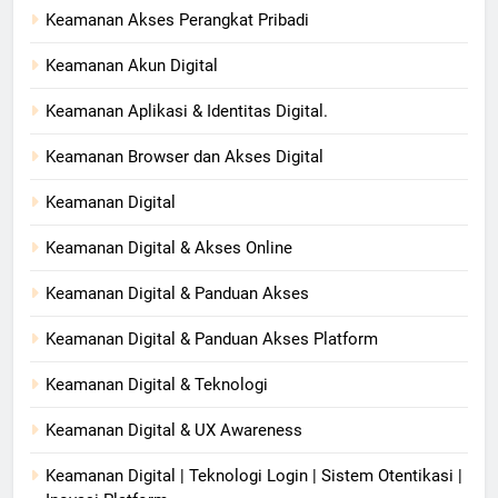
Keamanan Akses Perangkat Pribadi
Keamanan Akun Digital
Keamanan Aplikasi & Identitas Digital.
Keamanan Browser dan Akses Digital
Keamanan Digital
Keamanan Digital & Akses Online
Keamanan Digital & Panduan Akses
Keamanan Digital & Panduan Akses Platform
Keamanan Digital & Teknologi
Keamanan Digital & UX Awareness
Keamanan Digital | Teknologi Login | Sistem Otentikasi |