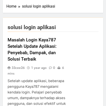
Home
solusi login aplikasi
solusi login aplikasi
Masalah Login Kaya787
Setelah Update Aplikasi:
Penyebab, Dampak, dan
Solusi Terbaik
33cee26
1 year ago
0
6
mins
Setelah update aplikasi, beberapa
pengguna Kaya787 mengalami
kendala login. Pelajari penyebab
umum, dampaknya terhadap akses
pengguna, dan solusi efektif untuk