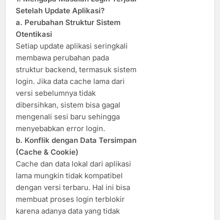
Setelah Update Aplikasi?
a. Perubahan Struktur Sistem
Otentikasi
Setiap update aplikasi seringkali
membawa perubahan pada
struktur backend, termasuk sistem
login. Jika data cache lama dari
versi sebelumnya tidak
dibersihkan, sistem bisa gagal
mengenali sesi baru sehingga
menyebabkan error login.
b. Konflik dengan Data Tersimpan
(Cache & Cookie)
Cache dan data lokal dari aplikasi
lama mungkin tidak kompatibel
dengan versi terbaru. Hal ini bisa
membuat proses login terblokir
karena adanya data yang tidak