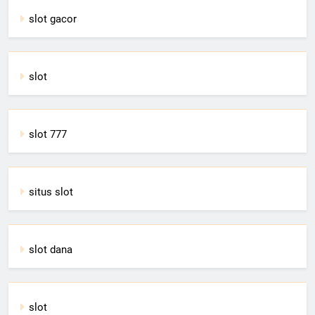
slot gacor
slot
slot 777
situs slot
slot dana
slot