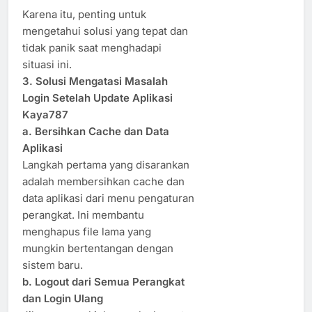
Karena itu, penting untuk
mengetahui solusi yang tepat dan
tidak panik saat menghadapi
situasi ini.
3. Solusi Mengatasi Masalah
Login Setelah Update Aplikasi
Kaya787
a. Bersihkan Cache dan Data
Aplikasi
Langkah pertama yang disarankan
adalah membersihkan cache dan
data aplikasi dari menu pengaturan
perangkat. Ini membantu
menghapus file lama yang
mungkin bertentangan dengan
sistem baru.
b. Logout dari Semua Perangkat
dan Login Ulang