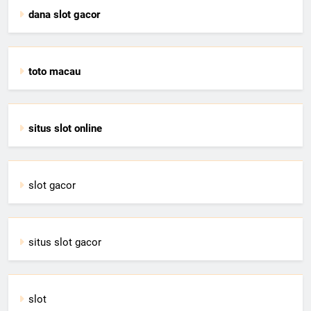
dana slot gacor
toto macau
situs slot online
slot gacor
situs slot gacor
slot