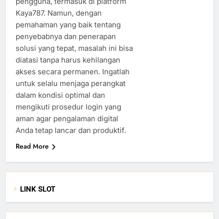
pengguna, termasuk di platform
Kaya787. Namun, dengan
pemahaman yang baik tentang
penyebabnya dan penerapan
solusi yang tepat, masalah ini bisa
diatasi tanpa harus kehilangan
akses secara permanen. Ingatlah
untuk selalu menjaga perangkat
dalam kondisi optimal dan
mengikuti prosedur login yang
aman agar pengalaman digital
Anda tetap lancar dan produktif.
Read More
LINK SLOT