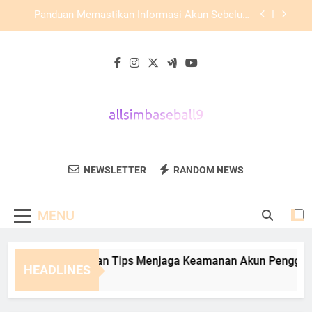
Skip
Panduan Menghindari Akses KAYA787 Login
to
melalui Jaringan Publik
content
Cara Memeriksa Data Akun sebelum
Menggunakan KAYA787 Login
LEBAH4D Login dan Tips Menjaga Keamanan
Akun Pengguna
Panduan Memastikan Informasi Akun Sebelum
Login KAYA787
Panduan Menghindari Akses KAYA787 Login
melalui Jaringan Publik
All Sim Baseball
Mainkan Baseball Online Di All Sim Baseball
Cara Memeriksa Data Akun sebelum
NEWSLETTER
RANDOM NEWS
9
Menggunakan KAYA787 Login
9. Pengalaman Game Yang Seru Dan
Realistis.
MENU
EBAH4D Login dan Tips Menjaga Keamanan Akun Pengguna
HEADLINES
Weeks Ago