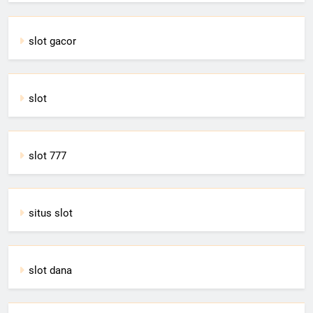
slot gacor
slot
slot 777
situs slot
slot dana