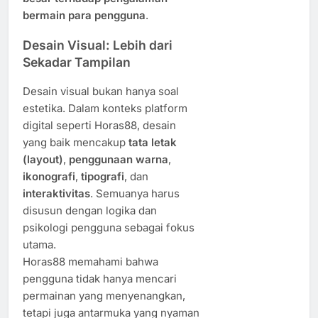
bermain para pengguna
.
Desain Visual: Lebih dari
Sekadar Tampilan
Desain visual bukan hanya soal
estetika. Dalam konteks platform
digital seperti Horas88, desain
yang baik mencakup
tata letak
(layout)
,
penggunaan warna
,
ikonografi
,
tipografi
, dan
interaktivitas
. Semuanya harus
disusun dengan logika dan
psikologi pengguna sebagai fokus
utama.
Horas88 memahami bahwa
pengguna tidak hanya mencari
permainan yang menyenangkan,
tetapi juga antarmuka yang nyaman