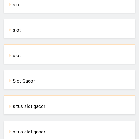
slot
slot
slot
Slot Gacor
situs slot gacor
situs slot gacor