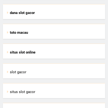
dana slot gacor
toto macau
situs slot online
slot gacor
situs slot gacor