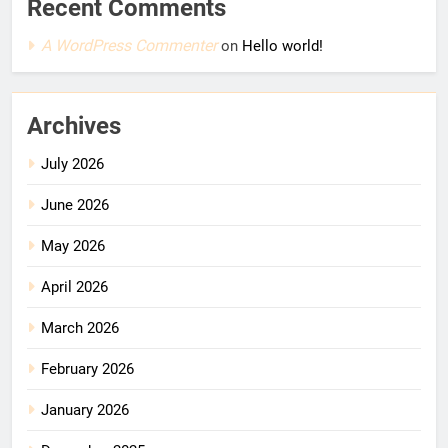
Recent Comments
A WordPress Commenter
on
Hello world!
Archives
July 2026
June 2026
May 2026
April 2026
March 2026
February 2026
January 2026