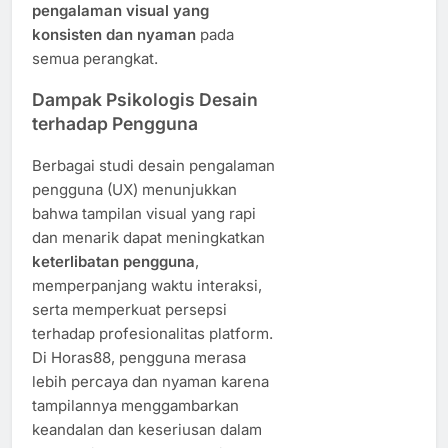
pengalaman visual yang
konsisten dan nyaman
pada
semua perangkat.
Dampak Psikologis Desain
terhadap Pengguna
Berbagai studi desain pengalaman
pengguna (UX) menunjukkan
bahwa tampilan visual yang rapi
dan menarik dapat meningkatkan
keterlibatan pengguna
,
memperpanjang waktu interaksi,
serta memperkuat persepsi
terhadap profesionalitas platform.
Di Horas88, pengguna merasa
lebih percaya dan nyaman karena
tampilannya menggambarkan
keandalan dan keseriusan dalam