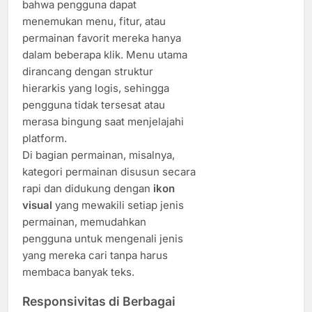
bahwa pengguna dapat
menemukan menu, fitur, atau
permainan favorit mereka hanya
dalam beberapa klik. Menu utama
dirancang dengan struktur
hierarkis yang logis, sehingga
pengguna tidak tersesat atau
merasa bingung saat menjelajahi
platform.
Di bagian permainan, misalnya,
kategori permainan disusun secara
rapi dan didukung dengan
ikon
visual
yang mewakili setiap jenis
permainan, memudahkan
pengguna untuk mengenali jenis
yang mereka cari tanpa harus
membaca banyak teks.
Responsivitas di Berbagai