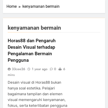
Home
kenyamanan bermain
kenyamanan bermain
Horas88 dan Pengaruh
Desain Visual terhadap
Pengalaman Bermain
Pengguna
33cee26
1 year ago
0
6
mins
Desain visual di Horas88 bukan
hanya soal estetika. Pelajari
bagaimana tampilan dan elemen
visual memengaruhi kenyamanan,
fokus, serta keterlibatan pengguna