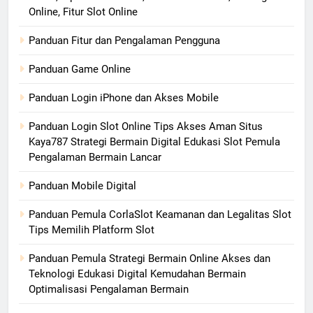
Online, Fitur Slot Online
Panduan Fitur dan Pengalaman Pengguna
Panduan Game Online
Panduan Login iPhone dan Akses Mobile
Panduan Login Slot Online Tips Akses Aman Situs
Kaya787 Strategi Bermain Digital Edukasi Slot Pemula
Pengalaman Bermain Lancar
Panduan Mobile Digital
Panduan Pemula CorlaSlot Keamanan dan Legalitas Slot
Tips Memilih Platform Slot
Panduan Pemula Strategi Bermain Online Akses dan
Teknologi Edukasi Digital Kemudahan Bermain
Optimalisasi Pengalaman Bermain