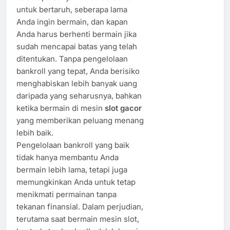
untuk bertaruh, seberapa lama
Anda ingin bermain, dan kapan
Anda harus berhenti bermain jika
sudah mencapai batas yang telah
ditentukan. Tanpa pengelolaan
bankroll yang tepat, Anda berisiko
menghabiskan lebih banyak uang
daripada yang seharusnya, bahkan
ketika bermain di mesin
slot gacor
yang memberikan peluang menang
lebih baik.
Pengelolaan bankroll yang baik
tidak hanya membantu Anda
bermain lebih lama, tetapi juga
memungkinkan Anda untuk tetap
menikmati permainan tanpa
tekanan finansial. Dalam perjudian,
terutama saat bermain mesin slot,