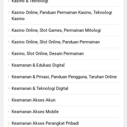
Kasino & Teknologi
Kasino Online, Panduan Permainan Kasino, Teknologi
Kasino
Kasino Online, Slot Games, Permainan Mitologi
Kasino Online, Slot Online, Panduan Permainan
Kasino, Slot Online, Desain Permainan
Keamanan & Edukasi Digital
Keamanan & Privasi, Panduan Pengguna, Taruhan Online
Keamanan & Teknologi Digital
Keamanan Akses Akun
Keamanan Akses Mobile
Keamanan Akses Perangkat Pribadi