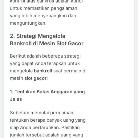
kontrol atas bankroll adalah kunci
untuk memastikan pengalaman
yang lebih menyenangkan dan
menguntungkan.
2.
Strategi Mengelola
Bankroll di Mesin Slot Gacor
Berikut adalah beberapa strategi
yang dapat Anda terapkan untuk
mengelola
bankroll
saat bermain di
mesin
slot gacor
:
1. Tentukan Batas Anggaran yang
Jelas
Sebelum memulai permainan,
tentukan berapa banyak uang yang
siap Anda pertaruhkan. Pastikan
jumlah tersebut adalah uang yang