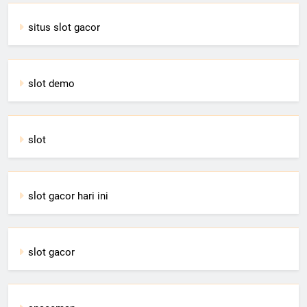
situs slot gacor
slot demo
slot
slot gacor hari ini
slot gacor