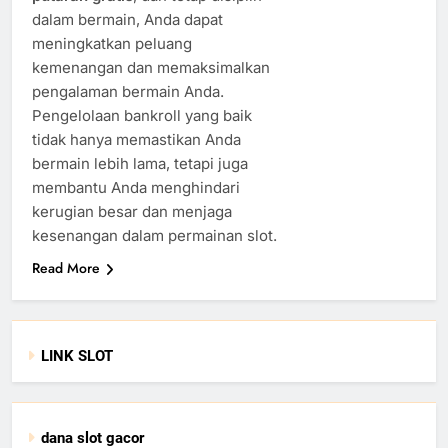
dalam bermain, Anda dapat
meningkatkan peluang
kemenangan dan memaksimalkan
pengalaman bermain Anda.
Pengelolaan bankroll yang baik
tidak hanya memastikan Anda
bermain lebih lama, tetapi juga
membantu Anda menghindari
kerugian besar dan menjaga
kesenangan dalam permainan slot.
Read More
LINK SLOT
dana slot gacor