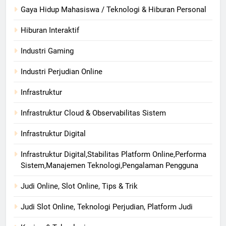
Gaya Hidup Mahasiswa / Teknologi & Hiburan Personal
Hiburan Interaktif
Industri Gaming
Industri Perjudian Online
Infrastruktur
Infrastruktur Cloud & Observabilitas Sistem
Infrastruktur Digital
Infrastruktur Digital,Stabilitas Platform Online,Performa
Sistem,Manajemen Teknologi,Pengalaman Pengguna
Judi Online, Slot Online, Tips & Trik
Judi Slot Online, Teknologi Perjudian, Platform Judi