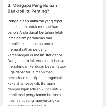
3.
Mengapa Pengelolaan
Bankroll Itu Penting?
Pengelolaan bankroll
yang tepat
adalah cara untuk memastikan
bahwa Anda dapat bertahan lebih
lama dalam permainan dan
memiliki kesempatan untuk
memanfaatkan peluang
kemenangan di mesin
slot gacor
.
Dengan cara ini, Anda tidak hanya
menghindari kerugian besar, tetapi
juga dapat terus menikmati
permainan meskipun mengalami
kekalahan sesekali. Bermain
dengan bijak adalah kunci untuk
menikmati pengalaman bermain
mesin slot yang menyenangkan