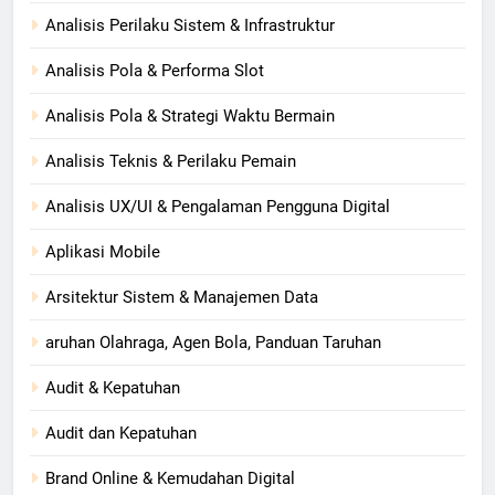
Analisis Perilaku Sistem & Infrastruktur
Analisis Pola & Performa Slot
Analisis Pola & Strategi Waktu Bermain
Analisis Teknis & Perilaku Pemain
Analisis UX/UI & Pengalaman Pengguna Digital
Aplikasi Mobile
Arsitektur Sistem & Manajemen Data
aruhan Olahraga, Agen Bola, Panduan Taruhan
Audit & Kepatuhan
Audit dan Kepatuhan
Brand Online & Kemudahan Digital