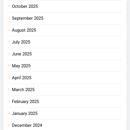
October 2025
September 2025
August 2025
July 2025
June 2025
May 2025
April 2025
March 2025
February 2025
January 2025
December 2024