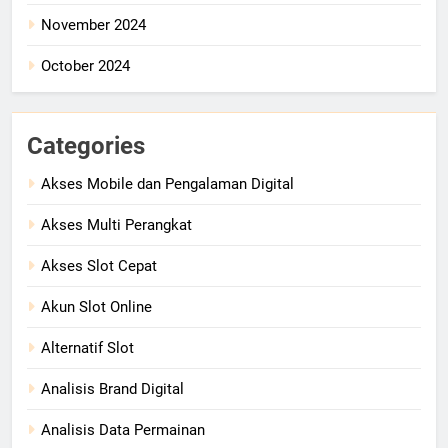
November 2024
October 2024
Categories
Akses Mobile dan Pengalaman Digital
Akses Multi Perangkat
Akses Slot Cepat
Akun Slot Online
Alternatif Slot
Analisis Brand Digital
Analisis Data Permainan