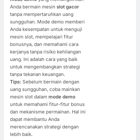
Anda bermain mesin
slot gacor
tanpa mempertaruhkan uang
sungguhan. Mode demo memberi
Anda kesempatan untuk menguji
mesin slot, mempelajari fitur
bonusnya, dan memahami cara
kerjanya tanpa risiko kehilangan
uang. Ini adalah cara yang baik
untuk mengembangkan strategi
tanpa tekanan keuangan.
Tips:
Sebelum bermain dengan
uang sungguhan, coba mainkan
mesin slot dalam
mode demo
untuk memahami fitur-fitur bonus
dan mekanisme permainan. Hal ini
dapat membantu Anda
merencanakan strategi dengan
lebih baik.