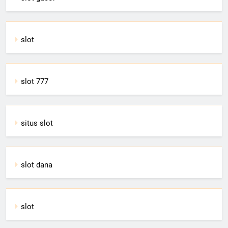
slot
slot 777
situs slot
slot dana
slot