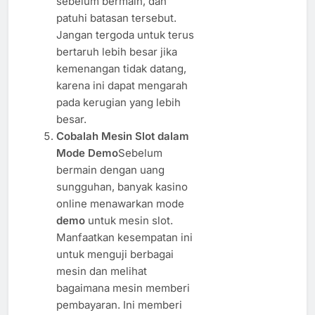
sebelum bermain, dan
patuhi batasan tersebut.
Jangan tergoda untuk terus
bertaruh lebih besar jika
kemenangan tidak datang,
karena ini dapat mengarah
pada kerugian yang lebih
besar.
Cobalah Mesin Slot dalam
Mode Demo
Sebelum
bermain dengan uang
sungguhan, banyak kasino
online menawarkan mode
demo
untuk mesin slot.
Manfaatkan kesempatan ini
untuk menguji berbagai
mesin dan melihat
bagaimana mesin memberi
pembayaran. Ini memberi