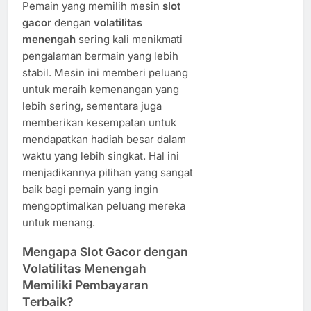
Pemain yang memilih mesin
slot
gacor
dengan
volatilitas
menengah
sering kali menikmati
pengalaman bermain yang lebih
stabil. Mesin ini memberi peluang
untuk meraih kemenangan yang
lebih sering, sementara juga
memberikan kesempatan untuk
mendapatkan hadiah besar dalam
waktu yang lebih singkat. Hal ini
menjadikannya pilihan yang sangat
baik bagi pemain yang ingin
mengoptimalkan peluang mereka
untuk menang.
Mengapa Slot Gacor dengan
Volatilitas Menengah
Memiliki Pembayaran
Terbaik?