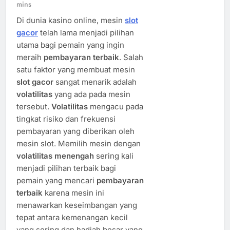
mins
Di dunia kasino online, mesin
slot
gacor
telah lama menjadi pilihan
utama bagi pemain yang ingin
meraih
pembayaran terbaik
. Salah
satu faktor yang membuat mesin
slot gacor
sangat menarik adalah
volatilitas
yang ada pada mesin
tersebut.
Volatilitas
mengacu pada
tingkat risiko dan frekuensi
pembayaran yang diberikan oleh
mesin slot. Memilih mesin dengan
volatilitas menengah
sering kali
menjadi pilihan terbaik bagi
pemain yang mencari
pembayaran
terbaik
karena mesin ini
menawarkan keseimbangan yang
tepat antara kemenangan kecil
yang sering dan hadiah besar yang