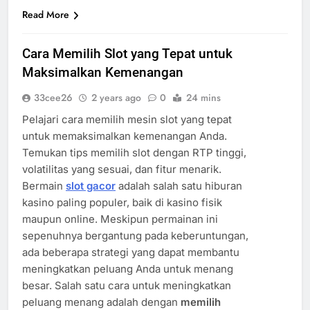
Read More
Cara Memilih Slot yang Tepat untuk
Maksimalkan Kemenangan
33cee26
2 years ago
0
24 mins
Pelajari cara memilih mesin slot yang tepat
untuk memaksimalkan kemenangan Anda.
Temukan tips memilih slot dengan RTP tinggi,
volatilitas yang sesuai, dan fitur menarik.
Bermain
slot gacor
adalah salah satu hiburan
kasino paling populer, baik di kasino fisik
maupun online. Meskipun permainan ini
sepenuhnya bergantung pada keberuntungan,
ada beberapa strategi yang dapat membantu
meningkatkan peluang Anda untuk menang
besar. Salah satu cara untuk meningkatkan
peluang menang adalah dengan
memilih