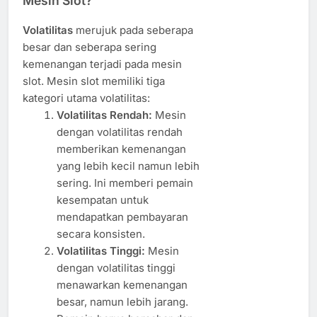
Mesin Slot?
Volatilitas
merujuk pada seberapa
besar dan seberapa sering
kemenangan terjadi pada mesin
slot. Mesin slot memiliki tiga
kategori utama volatilitas:
Volatilitas Rendah:
Mesin
dengan volatilitas rendah
memberikan kemenangan
yang lebih kecil namun lebih
sering. Ini memberi pemain
kesempatan untuk
mendapatkan pembayaran
secara konsisten.
Volatilitas Tinggi:
Mesin
dengan volatilitas tinggi
menawarkan kemenangan
besar, namun lebih jarang.