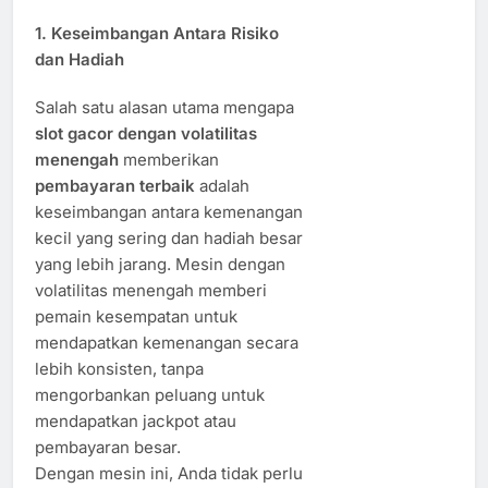
1.
Keseimbangan Antara Risiko
dan Hadiah
Salah satu alasan utama mengapa
slot gacor dengan volatilitas
menengah
memberikan
pembayaran terbaik
adalah
keseimbangan antara kemenangan
kecil yang sering dan hadiah besar
yang lebih jarang. Mesin dengan
volatilitas menengah memberi
pemain kesempatan untuk
mendapatkan kemenangan secara
lebih konsisten, tanpa
mengorbankan peluang untuk
mendapatkan jackpot atau
pembayaran besar.
Dengan mesin ini, Anda tidak perlu