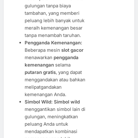
gulungan tanpa biaya
tambahan, yang memberi
peluang lebih banyak untuk
meraih kemenangan besar
tanpa menambah taruhan.
Pengganda Kemenangan:
Beberapa mesin
slot gacor
menawarkan
pengganda
kemenangan
selama
putaran gratis
, yang dapat
menggandakan atau bahkan
melipatgandakan
kemenangan Anda.
Simbol Wild:
Simbol wild
menggantikan simbol lain di
gulungan, meningkatkan
peluang Anda untuk
mendapatkan kombinasi