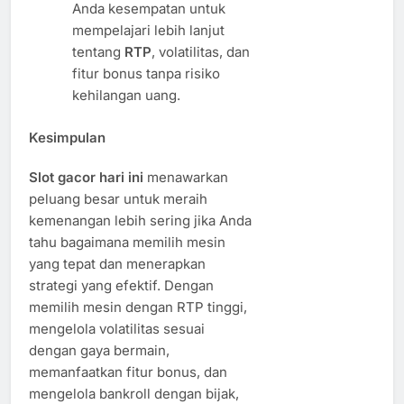
Anda kesempatan untuk
mempelajari lebih lanjut
tentang
RTP
, volatilitas, dan
fitur bonus tanpa risiko
kehilangan uang.
Kesimpulan
Slot gacor hari ini
menawarkan
peluang besar untuk meraih
kemenangan lebih sering jika Anda
tahu bagaimana memilih mesin
yang tepat dan menerapkan
strategi yang efektif. Dengan
memilih mesin dengan RTP tinggi,
mengelola volatilitas sesuai
dengan gaya bermain,
memanfaatkan fitur bonus, dan
mengelola bankroll dengan bijak,