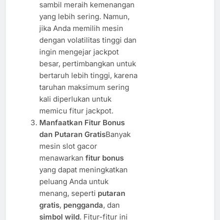
sambil meraih kemenangan
yang lebih sering. Namun,
jika Anda memilih mesin
dengan volatilitas tinggi dan
ingin mengejar jackpot
besar, pertimbangkan untuk
bertaruh lebih tinggi, karena
taruhan maksimum sering
kali diperlukan untuk
memicu fitur jackpot.
Manfaatkan Fitur Bonus
dan Putaran Gratis
Banyak
mesin slot gacor
menawarkan
fitur bonus
yang dapat meningkatkan
peluang Anda untuk
menang, seperti
putaran
gratis
,
pengganda
, dan
simbol wild
. Fitur-fitur ini