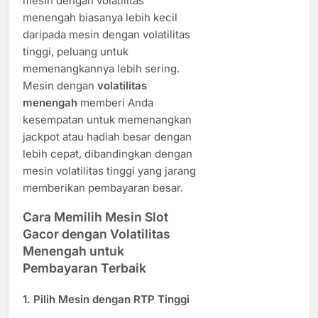
mesin dengan volatilitas
menengah biasanya lebih kecil
daripada mesin dengan volatilitas
tinggi, peluang untuk
memenangkannya lebih sering.
Mesin dengan
volatilitas
menengah
memberi Anda
kesempatan untuk memenangkan
jackpot atau hadiah besar dengan
lebih cepat, dibandingkan dengan
mesin volatilitas tinggi yang jarang
memberikan pembayaran besar.
Cara Memilih Mesin Slot
Gacor dengan Volatilitas
Menengah untuk
Pembayaran Terbaik
1.
Pilih Mesin dengan RTP Tinggi