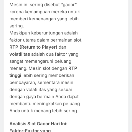
Mesin ini sering disebut “gacor”
karena kemampuan mereka untuk
memberi kemenangan yang lebih
sering.
Meskipun keberuntungan adalah
faktor utama dalam permainan slot,
RTP (Return to Player)
dan
volatilitas
adalah dua faktor yang
sangat memengaruhi peluang
menang. Mesin slot dengan
RTP
tinggi
lebih sering memberikan
pembayaran, sementara mesin
dengan volatilitas yang sesuai
dengan gaya bermain Anda dapat
membantu meningkatkan peluang
Anda untuk menang lebih sering.
Analisis Slot Gacor Hari Ini:
Faktor-Faktor yang