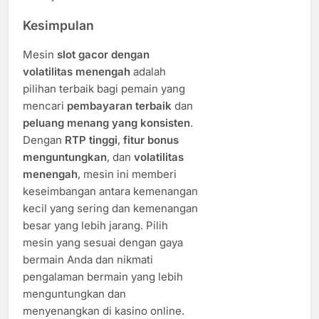
Kesimpulan
Mesin
slot gacor dengan
volatilitas menengah
adalah
pilihan terbaik bagi pemain yang
mencari
pembayaran terbaik
dan
peluang menang yang konsisten
.
Dengan
RTP tinggi
,
fitur bonus
menguntungkan
, dan
volatilitas
menengah
, mesin ini memberi
keseimbangan antara kemenangan
kecil yang sering dan kemenangan
besar yang lebih jarang. Pilih
mesin yang sesuai dengan gaya
bermain Anda dan nikmati
pengalaman bermain yang lebih
menguntungkan dan
menyenangkan di kasino online.