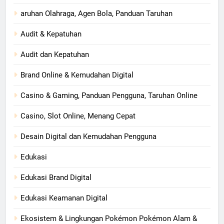
aruhan Olahraga, Agen Bola, Panduan Taruhan
Audit & Kepatuhan
Audit dan Kepatuhan
Brand Online & Kemudahan Digital
Casino & Gaming, Panduan Pengguna, Taruhan Online
Casino, Slot Online, Menang Cepat
Desain Digital dan Kemudahan Pengguna
Edukasi
Edukasi Brand Digital
Edukasi Keamanan Digital
Ekosistem & Lingkungan Pokémon Pokémon Alam &