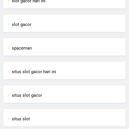
slot gacor hari ini
slot gacor
spaceman
situs slot gacor hari ini
situs slot gacor
situs slot