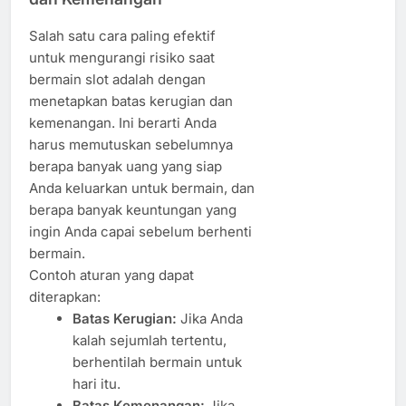
Salah satu cara paling efektif
untuk mengurangi risiko saat
bermain slot adalah dengan
menetapkan batas kerugian dan
kemenangan. Ini berarti Anda
harus memutuskan sebelumnya
berapa banyak uang yang siap
Anda keluarkan untuk bermain, dan
berapa banyak keuntungan yang
ingin Anda capai sebelum berhenti
bermain.
Contoh aturan yang dapat
diterapkan:
Batas Kerugian:
Jika Anda
kalah sejumlah tertentu,
berhentilah bermain untuk
hari itu.
Batas Kemenangan:
Jika