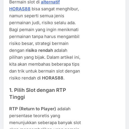
Bermain slot di
alternatif
HORAS88
bisa sangat menghibur,
namun seperti semua jenis
permainan judi, risiko selalu ada.
Bagi pemain yang ingin menikmati
permainan tanpa harus mengambil
risiko besar, strategi bermain
dengan
risiko rendah
adalah
pilihan yang bijak. Dalam artikel ini,
kita akan membahas beberapa tips
dan trik untuk bermain slot dengan
risiko rendah di
HORAS88
.
1.
Pilih Slot dengan RTP
Tinggi
RTP (Return to Player)
adalah
persentase teoretis yang
menunjukkan seberapa banyak slot