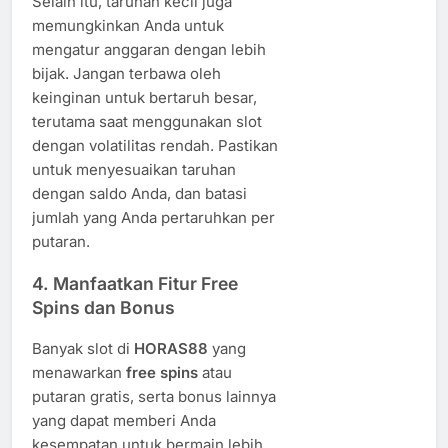
Selain itu, taruhan kecil juga
memungkinkan Anda untuk
mengatur anggaran dengan lebih
bijak. Jangan terbawa oleh
keinginan untuk bertaruh besar,
terutama saat menggunakan slot
dengan volatilitas rendah. Pastikan
untuk menyesuaikan taruhan
dengan saldo Anda, dan batasi
jumlah yang Anda pertaruhkan per
putaran.
4.
Manfaatkan Fitur Free
Spins dan Bonus
Banyak slot di
HORAS88
yang
menawarkan
free spins
atau
putaran gratis, serta bonus lainnya
yang dapat memberi Anda
kesempatan untuk bermain lebih