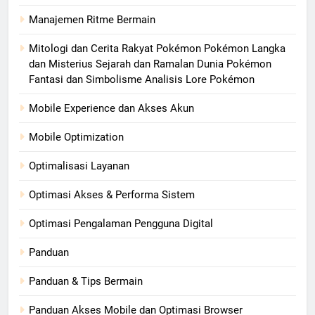
Manajemen Ritme Bermain
Mitologi dan Cerita Rakyat Pokémon Pokémon Langka
dan Misterius Sejarah dan Ramalan Dunia Pokémon
Fantasi dan Simbolisme Analisis Lore Pokémon
Mobile Experience dan Akses Akun
Mobile Optimization
Optimalisasi Layanan
Optimasi Akses & Performa Sistem
Optimasi Pengalaman Pengguna Digital
Panduan
Panduan & Tips Bermain
Panduan Akses Mobile dan Optimasi Browser