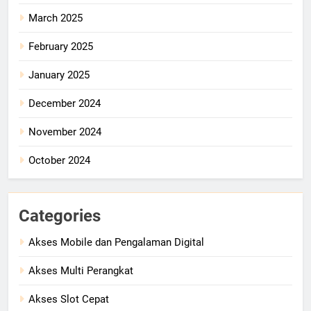
March 2025
February 2025
January 2025
December 2024
November 2024
October 2024
Categories
Akses Mobile dan Pengalaman Digital
Akses Multi Perangkat
Akses Slot Cepat