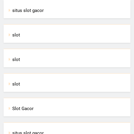
situs slot gacor
slot
slot
slot
Slot Gacor
situs slot gacor