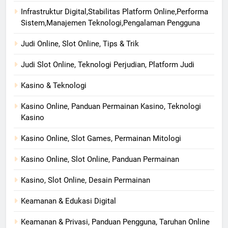
Infrastruktur Digital,Stabilitas Platform Online,Performa
Sistem,Manajemen Teknologi,Pengalaman Pengguna
Judi Online, Slot Online, Tips & Trik
Judi Slot Online, Teknologi Perjudian, Platform Judi
Kasino & Teknologi
Kasino Online, Panduan Permainan Kasino, Teknologi
Kasino
Kasino Online, Slot Games, Permainan Mitologi
Kasino Online, Slot Online, Panduan Permainan
Kasino, Slot Online, Desain Permainan
Keamanan & Edukasi Digital
Keamanan & Privasi, Panduan Pengguna, Taruhan Online