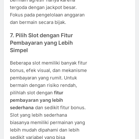
tergoda dengan jackpot besar.
Fokus pada pengelolaan anggaran
dan bermain secara bijak.
7.
Pilih Slot dengan Fitur
Pembayaran yang Lebih
Simpel
Beberapa slot memiliki banyak fitur
bonus, efek visual, dan mekanisme
pembayaran yang rumit. Untuk
bermain dengan risiko rendah,
pilihlah slot dengan
fitur
pembayaran yang lebih
sederhana
dan sedikit fitur bonus.
Slot yang lebih sederhana
biasanya memiliki permainan yang
lebih mudah dipahami dan lebih
sedikit variabel yang bisa