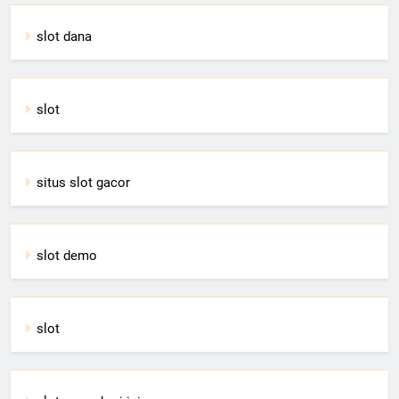
slot dana
slot
situs slot gacor
slot demo
slot