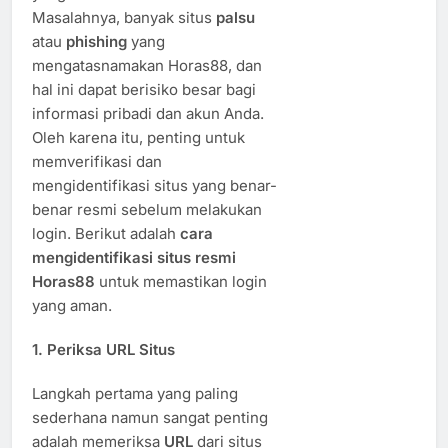
Masalahnya, banyak situs
palsu
atau
phishing
yang
mengatasnamakan Horas88, dan
hal ini dapat berisiko besar bagi
informasi pribadi dan akun Anda.
Oleh karena itu, penting untuk
memverifikasi dan
mengidentifikasi situs yang benar-
benar resmi sebelum melakukan
login. Berikut adalah
cara
mengidentifikasi situs resmi
Horas88
untuk memastikan login
yang aman.
1.
Periksa URL Situs
Langkah pertama yang paling
sederhana namun sangat penting
adalah memeriksa
URL
dari situs