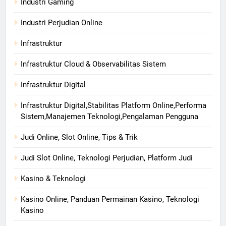
Industri Gaming
Industri Perjudian Online
Infrastruktur
Infrastruktur Cloud & Observabilitas Sistem
Infrastruktur Digital
Infrastruktur Digital,Stabilitas Platform Online,Performa
Sistem,Manajemen Teknologi,Pengalaman Pengguna
Judi Online, Slot Online, Tips & Trik
Judi Slot Online, Teknologi Perjudian, Platform Judi
Kasino & Teknologi
Kasino Online, Panduan Permainan Kasino, Teknologi
Kasino