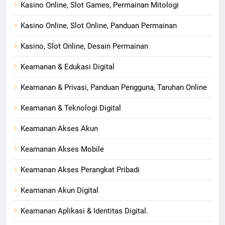
Kasino Online, Slot Games, Permainan Mitologi
Kasino Online, Slot Online, Panduan Permainan
Kasino, Slot Online, Desain Permainan
Keamanan & Edukasi Digital
Keamanan & Privasi, Panduan Pengguna, Taruhan Online
Keamanan & Teknologi Digital
Keamanan Akses Akun
Keamanan Akses Mobile
Keamanan Akses Perangkat Pribadi
Keamanan Akun Digital
Keamanan Aplikasi & Identitas Digital.