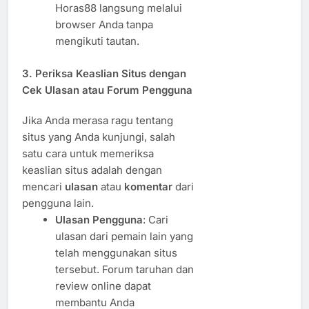
Horas88 langsung melalui
browser Anda tanpa
mengikuti tautan.
3.
Periksa Keaslian Situs dengan
Cek Ulasan atau Forum Pengguna
Jika Anda merasa ragu tentang
situs yang Anda kunjungi, salah
satu cara untuk memeriksa
keaslian situs adalah dengan
mencari
ulasan
atau
komentar
dari
pengguna lain.
Ulasan Pengguna
: Cari
ulasan dari pemain lain yang
telah menggunakan situs
tersebut. Forum taruhan dan
review online dapat
membantu Anda