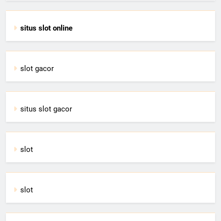
situs slot online
slot gacor
situs slot gacor
slot
slot