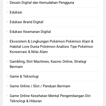
Desain Digital dan Kemudahan Pengguna
Edukasi
Edukasi Brand Digital
Edukasi Keamanan Digital
Ekosistem & Lingkungan Pokémon Pokémon Alam &
Habitat Lore Dunia Pokémon Analisis Tipe Pokémon
Konservasi & Nilai Alam
Gambling, Slot Machines, Kasino Online, Strategi
Bermain
Game & Teknologi
Game Online / Slot / Panduan Bermain
Game Online Kesehatan Mental Pengembangan Diri
Teknologi & Hiburan