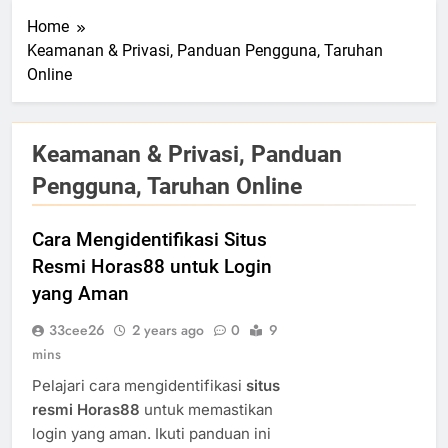
Home
Keamanan & Privasi, Panduan Pengguna, Taruhan
Online
Keamanan & Privasi, Panduan
Pengguna, Taruhan Online
Cara Mengidentifikasi Situs
Resmi Horas88 untuk Login
yang Aman
33cee26
2 years ago
0
9
mins
Pelajari cara mengidentifikasi
situs
resmi Horas88
untuk memastikan
login yang aman. Ikuti panduan ini