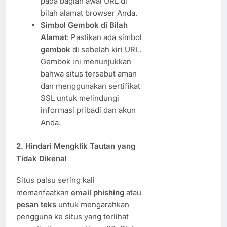
pada bagian awal URL di
bilah alamat browser Anda.
Simbol Gembok di Bilah
Alamat
: Pastikan ada simbol
gembok
di sebelah kiri URL.
Gembok ini menunjukkan
bahwa situs tersebut aman
dan menggunakan sertifikat
SSL untuk melindungi
informasi pribadi dan akun
Anda.
2.
Hindari Mengklik Tautan yang
Tidak Dikenal
Situs palsu sering kali
memanfaatkan
email phishing
atau
pesan teks
untuk mengarahkan
pengguna ke situs yang terlihat