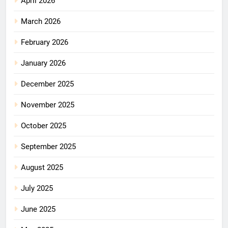
April 2026
March 2026
February 2026
January 2026
December 2025
November 2025
October 2025
September 2025
August 2025
July 2025
June 2025