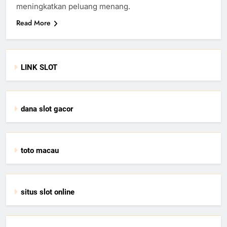
meningkatkan peluang menang.
Read More
LINK SLOT
dana slot gacor
toto macau
situs slot online