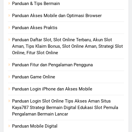
Panduan & Tips Bermain
Panduan Akses Mobile dan Optimasi Browser
Panduan Akses Praktis
Panduan Daftar Slot, Slot Online Terbaru, Akun Slot
Aman, Tips Klaim Bonus, Slot Online Aman, Strategi Slot
Online, Fitur Slot Online
Panduan Fitur dan Pengalaman Pengguna
Panduan Game Online
Panduan Login iPhone dan Akses Mobile
Panduan Login Slot Online Tips Akses Aman Situs
Kaya787 Strategi Bermain Digital Edukasi Slot Pemula
Pengalaman Bermain Lancar
Panduan Mobile Digital