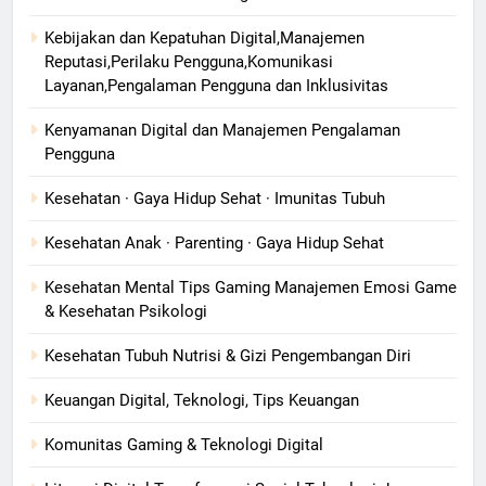
Kebijakan dan Kepatuhan Digital,Manajemen
Reputasi,Perilaku Pengguna,Komunikasi
Layanan,Pengalaman Pengguna dan Inklusivitas
Kenyamanan Digital dan Manajemen Pengalaman
Pengguna
Kesehatan · Gaya Hidup Sehat · Imunitas Tubuh
Kesehatan Anak · Parenting · Gaya Hidup Sehat
Kesehatan Mental Tips Gaming Manajemen Emosi Game
& Kesehatan Psikologi
Kesehatan Tubuh Nutrisi & Gizi Pengembangan Diri
Keuangan Digital, Teknologi, Tips Keuangan
Komunitas Gaming & Teknologi Digital