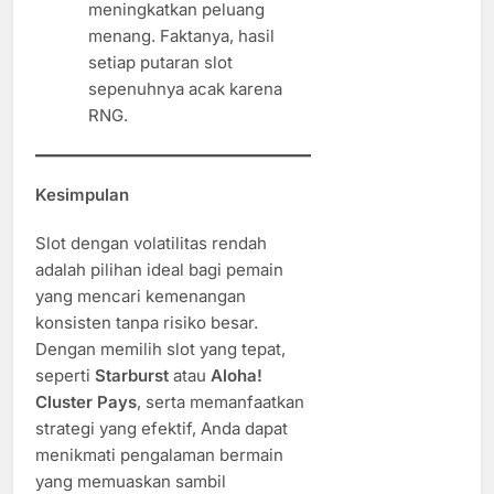
meningkatkan peluang
menang. Faktanya, hasil
setiap putaran slot
sepenuhnya acak karena
RNG.
Kesimpulan
Slot dengan volatilitas rendah
adalah pilihan ideal bagi pemain
yang mencari kemenangan
konsisten tanpa risiko besar.
Dengan memilih slot yang tepat,
seperti
Starburst
atau
Aloha!
Cluster Pays
, serta memanfaatkan
strategi yang efektif, Anda dapat
menikmati pengalaman bermain
yang memuaskan sambil