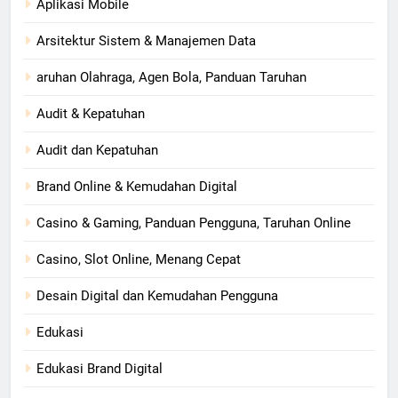
Aplikasi Mobile
Arsitektur Sistem & Manajemen Data
aruhan Olahraga, Agen Bola, Panduan Taruhan
Audit & Kepatuhan
Audit dan Kepatuhan
Brand Online & Kemudahan Digital
Casino & Gaming, Panduan Pengguna, Taruhan Online
Casino, Slot Online, Menang Cepat
Desain Digital dan Kemudahan Pengguna
Edukasi
Edukasi Brand Digital