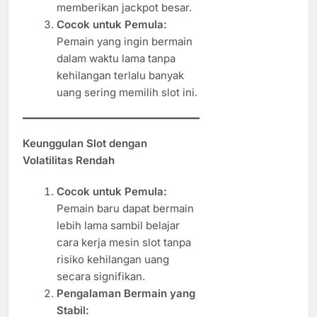
memberikan jackpot besar.
Cocok untuk Pemula:
Pemain yang ingin bermain
dalam waktu lama tanpa
kehilangan terlalu banyak
uang sering memilih slot ini.
Keunggulan Slot dengan
Volatilitas Rendah
Cocok untuk Pemula:
Pemain baru dapat bermain
lebih lama sambil belajar
cara kerja mesin slot tanpa
risiko kehilangan uang
secara signifikan.
Pengalaman Bermain yang
Stabil: