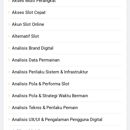
Akses Multi Perangkat
Akses Slot Cepat
Akun Slot Online
Alternatif Slot
Analisis Brand Digital
Analisis Data Permainan
Analisis Perilaku Sistem & Infrastruktur
Analisis Pola & Performa Slot
Analisis Pola & Strategi Waktu Bermain
Analisis Teknis & Perilaku Pemain
Analisis UX/UI & Pengalaman Pengguna Digital