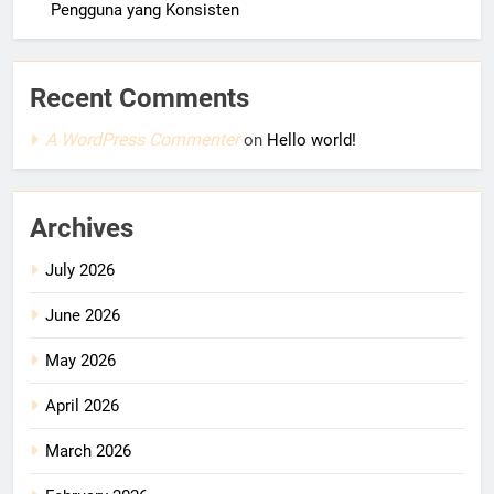
Pengguna yang Konsisten
Recent Comments
A WordPress Commenter
on
Hello world!
Archives
July 2026
June 2026
May 2026
April 2026
March 2026