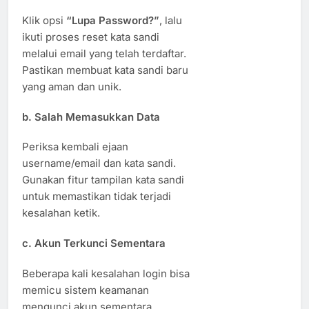
Klik opsi
“Lupa Password?”
, lalu
ikuti proses reset kata sandi
melalui email yang telah terdaftar.
Pastikan membuat kata sandi baru
yang aman dan unik.
b. Salah Memasukkan Data
Periksa kembali ejaan
username/email dan kata sandi.
Gunakan fitur tampilan kata sandi
untuk memastikan tidak terjadi
kesalahan ketik.
c. Akun Terkunci Sementara
Beberapa kali kesalahan login bisa
memicu sistem keamanan
mengunci akun sementara.