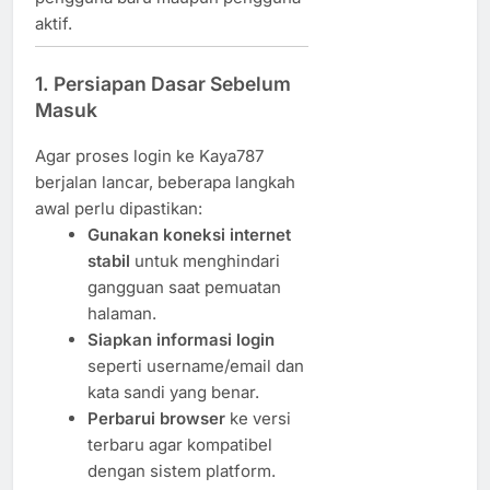
aktif.
1. Persiapan Dasar Sebelum
Masuk
Agar proses login ke Kaya787
berjalan lancar, beberapa langkah
awal perlu dipastikan:
Gunakan koneksi internet
stabil
untuk menghindari
gangguan saat pemuatan
halaman.
Siapkan informasi login
seperti username/email dan
kata sandi yang benar.
Perbarui browser
ke versi
terbaru agar kompatibel
dengan sistem platform.