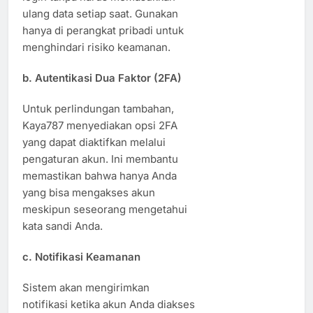
ulang data setiap saat. Gunakan
hanya di perangkat pribadi untuk
menghindari risiko keamanan.
b.
Autentikasi Dua Faktor (2FA)
Untuk perlindungan tambahan,
Kaya787 menyediakan opsi 2FA
yang dapat diaktifkan melalui
pengaturan akun. Ini membantu
memastikan bahwa hanya Anda
yang bisa mengakses akun
meskipun seseorang mengetahui
kata sandi Anda.
c.
Notifikasi Keamanan
Sistem akan mengirimkan
notifikasi ketika akun Anda diakses