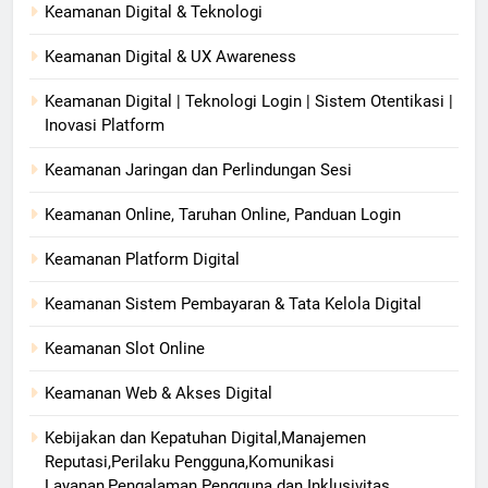
Keamanan Digital & Teknologi
Keamanan Digital & UX Awareness
Keamanan Digital | Teknologi Login | Sistem Otentikasi |
Inovasi Platform
Keamanan Jaringan dan Perlindungan Sesi
Keamanan Online, Taruhan Online, Panduan Login
Keamanan Platform Digital
Keamanan Sistem Pembayaran & Tata Kelola Digital
Keamanan Slot Online
Keamanan Web & Akses Digital
Kebijakan dan Kepatuhan Digital,Manajemen
Reputasi,Perilaku Pengguna,Komunikasi
Layanan,Pengalaman Pengguna dan Inklusivitas