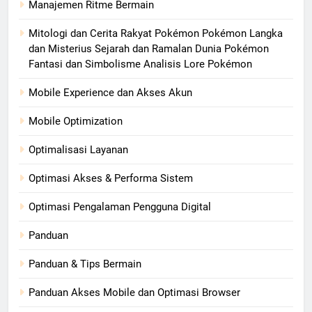
Manajemen Ritme Bermain
Mitologi dan Cerita Rakyat Pokémon Pokémon Langka
dan Misterius Sejarah dan Ramalan Dunia Pokémon
Fantasi dan Simbolisme Analisis Lore Pokémon
Mobile Experience dan Akses Akun
Mobile Optimization
Optimalisasi Layanan
Optimasi Akses & Performa Sistem
Optimasi Pengalaman Pengguna Digital
Panduan
Panduan & Tips Bermain
Panduan Akses Mobile dan Optimasi Browser