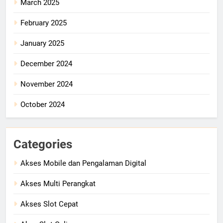
March 2025
February 2025
January 2025
December 2024
November 2024
October 2024
Categories
Akses Mobile dan Pengalaman Digital
Akses Multi Perangkat
Akses Slot Cepat