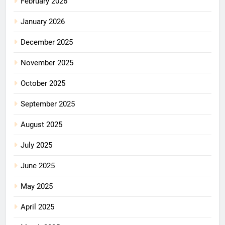
February 2026
January 2026
December 2025
November 2025
October 2025
September 2025
August 2025
July 2025
June 2025
May 2025
April 2025