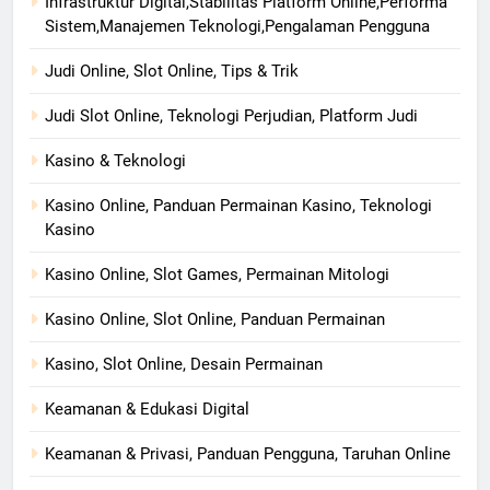
Infrastruktur Digital,Stabilitas Platform Online,Performa
Sistem,Manajemen Teknologi,Pengalaman Pengguna
Judi Online, Slot Online, Tips & Trik
Judi Slot Online, Teknologi Perjudian, Platform Judi
Kasino & Teknologi
Kasino Online, Panduan Permainan Kasino, Teknologi
Kasino
Kasino Online, Slot Games, Permainan Mitologi
Kasino Online, Slot Online, Panduan Permainan
Kasino, Slot Online, Desain Permainan
Keamanan & Edukasi Digital
Keamanan & Privasi, Panduan Pengguna, Taruhan Online