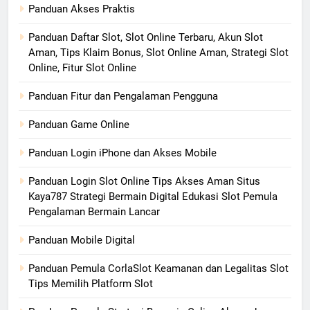
Panduan Akses Praktis
Panduan Daftar Slot, Slot Online Terbaru, Akun Slot
Aman, Tips Klaim Bonus, Slot Online Aman, Strategi Slot
Online, Fitur Slot Online
Panduan Fitur dan Pengalaman Pengguna
Panduan Game Online
Panduan Login iPhone dan Akses Mobile
Panduan Login Slot Online Tips Akses Aman Situs
Kaya787 Strategi Bermain Digital Edukasi Slot Pemula
Pengalaman Bermain Lancar
Panduan Mobile Digital
Panduan Pemula CorlaSlot Keamanan dan Legalitas Slot
Tips Memilih Platform Slot