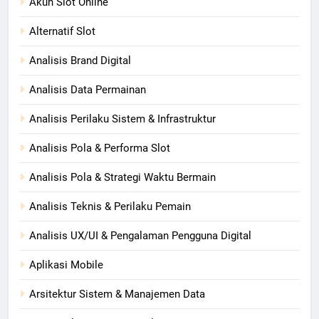
Akun Slot Online
Alternatif Slot
Analisis Brand Digital
Analisis Data Permainan
Analisis Perilaku Sistem & Infrastruktur
Analisis Pola & Performa Slot
Analisis Pola & Strategi Waktu Bermain
Analisis Teknis & Perilaku Pemain
Analisis UX/UI & Pengalaman Pengguna Digital
Aplikasi Mobile
Arsitektur Sistem & Manajemen Data