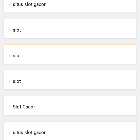
situs slot gacor
slot
slot
slot
Slot Gacor
situs slot gacor