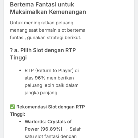
Bertema Fantasi untuk
Maksimalkan Kemenangan
Untuk meningkatkan peluang
menang saat bermain slot bertema
fantasi, gunakan strategi berikut:
?
a. Pilih Slot dengan RTP
Tinggi
RTP (Return to Player) di
atas
96%
memberikan
peluang lebih baik dalam
jangka panjang.
Rekomendasi Slot dengan RTP
Tinggi:
Warlords: Crystals of
Power (96.89%)
→ Salah
satu slot fantasi dengan