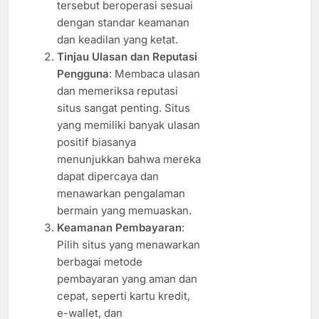
tersebut beroperasi sesuai
dengan standar keamanan
dan keadilan yang ketat.
Tinjau Ulasan dan Reputasi
Pengguna
: Membaca ulasan
dan memeriksa reputasi
situs sangat penting. Situs
yang memiliki banyak ulasan
positif biasanya
menunjukkan bahwa mereka
dapat dipercaya dan
menawarkan pengalaman
bermain yang memuaskan.
Keamanan Pembayaran
:
Pilih situs yang menawarkan
berbagai metode
pembayaran yang aman dan
cepat, seperti kartu kredit,
e-wallet, dan