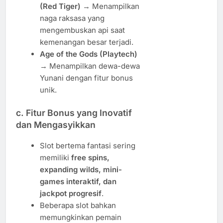
(Red Tiger)
→ Menampilkan
naga raksasa yang
mengembuskan api saat
kemenangan besar terjadi.
Age of the Gods (Playtech)
→ Menampilkan dewa-dewa
Yunani dengan fitur bonus
unik.
c. Fitur Bonus yang Inovatif
dan Mengasyikkan
Slot bertema fantasi sering
memiliki
free spins,
expanding wilds, mini-
games interaktif, dan
jackpot progresif
.
Beberapa slot bahkan
memungkinkan pemain