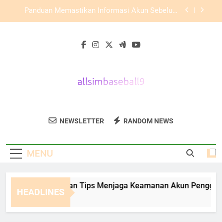
Skip
Panduan Menghindari Akses KAYA787 Login
to
melalui Jaringan Publik
content
Cara Memeriksa Data Akun sebelum
Menggunakan KAYA787 Login
LEBAH4D Login dan Tips Menjaga Keamanan
Akun Pengguna
Panduan Memastikan Informasi Akun Sebelum
Login KAYA787
Panduan Menghindari Akses KAYA787 Login
melalui Jaringan Publik
All Sim Baseball
Mainkan Baseball Online Di All Sim Baseball
Cara Memeriksa Data Akun sebelum
NEWSLETTER
RANDOM NEWS
9
Menggunakan KAYA787 Login
9. Pengalaman Game Yang Seru Dan
Realistis.
MENU
BAH4D Login dan Tips Menjaga Keamanan Akun Pengguna
HEADLINES
Weeks Ago