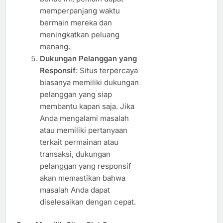
memperpanjang waktu
bermain mereka dan
meningkatkan peluang
menang.
Dukungan Pelanggan yang
Responsif
: Situs terpercaya
biasanya memiliki dukungan
pelanggan yang siap
membantu kapan saja. Jika
Anda mengalami masalah
atau memiliki pertanyaan
terkait permainan atau
transaksi, dukungan
pelanggan yang responsif
akan memastikan bahwa
masalah Anda dapat
diselesaikan dengan cepat.