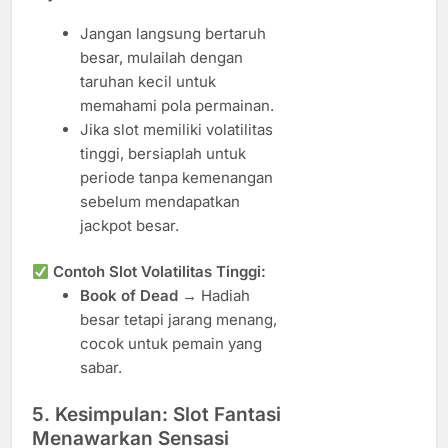
Jangan langsung bertaruh
besar, mulailah dengan
taruhan kecil untuk
memahami pola permainan.
Jika slot memiliki volatilitas
tinggi, bersiaplah untuk
periode tanpa kemenangan
sebelum mendapatkan
jackpot besar.
Contoh Slot Volatilitas Tinggi:
Book of Dead
→ Hadiah
besar tetapi jarang menang,
cocok untuk pemain yang
sabar.
5. Kesimpulan: Slot Fantasi
Menawarkan Sensasi