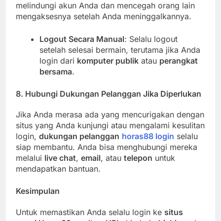
melindungi akun Anda dan mencegah orang lain
mengaksesnya setelah Anda meninggalkannya.
Logout Secara Manual
: Selalu logout
setelah selesai bermain, terutama jika Anda
login dari
komputer publik
atau
perangkat
bersama
.
8.
Hubungi Dukungan Pelanggan Jika Diperlukan
Jika Anda merasa ada yang mencurigakan dengan
situs yang Anda kunjungi atau mengalami kesulitan
login,
dukungan pelanggan
horas88 login
selalu
siap membantu. Anda bisa menghubungi mereka
melalui
live chat
,
email
, atau
telepon
untuk
mendapatkan bantuan.
Kesimpulan
Untuk memastikan Anda selalu login ke
situs