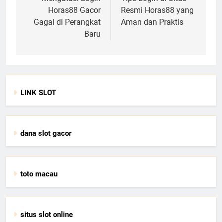
navigation
Horas88 Gacor
Resmi Horas88 yang
Gagal di Perangkat
Aman dan Praktis
Baru
LINK SLOT
dana slot gacor
toto macau
situs slot online