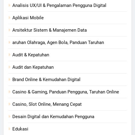
Analisis UX/UI & Pengalaman Pengguna Digital
Aplikasi Mobile
Arsitektur Sistem & Manajemen Data
aruhan Olahraga, Agen Bola, Panduan Taruhan
Audit & Kepatuhan
Audit dan Kepatuhan
Brand Online & Kemudahan Digital
Casino & Gaming, Panduan Pengguna, Taruhan Online
Casino, Slot Online, Menang Cepat
Desain Digital dan Kemudahan Pengguna
Edukasi