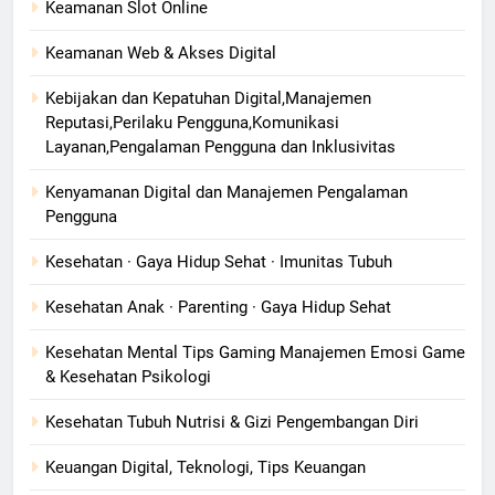
Keamanan Slot Online
Keamanan Web & Akses Digital
Kebijakan dan Kepatuhan Digital,Manajemen
Reputasi,Perilaku Pengguna,Komunikasi
Layanan,Pengalaman Pengguna dan Inklusivitas
Kenyamanan Digital dan Manajemen Pengalaman
Pengguna
Kesehatan · Gaya Hidup Sehat · Imunitas Tubuh
Kesehatan Anak · Parenting · Gaya Hidup Sehat
Kesehatan Mental Tips Gaming Manajemen Emosi Game
& Kesehatan Psikologi
Kesehatan Tubuh Nutrisi & Gizi Pengembangan Diri
Keuangan Digital, Teknologi, Tips Keuangan