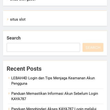
situs slot
Search
SEARCH
Recent Posts
LEBAH4D Login dan Tips Menjaga Keamanan Akun
Pengguna
Panduan Memastikan Informasi Akun Sebelum Login
KAYA787
Panduan Menghindari Akses KAYA787 Login melalui