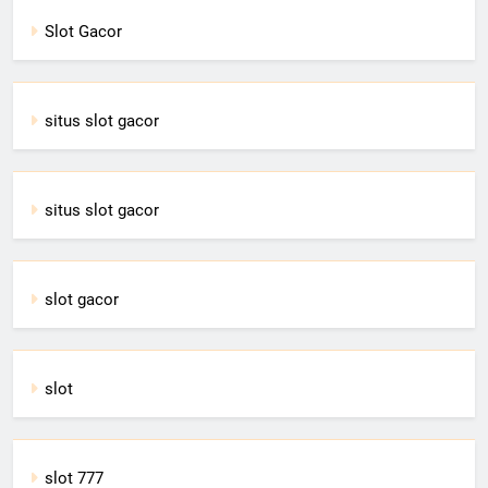
Slot Gacor
situs slot gacor
situs slot gacor
slot gacor
slot
slot 777