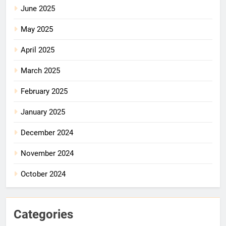
June 2025
May 2025
April 2025
March 2025
February 2025
January 2025
December 2024
November 2024
October 2024
Categories