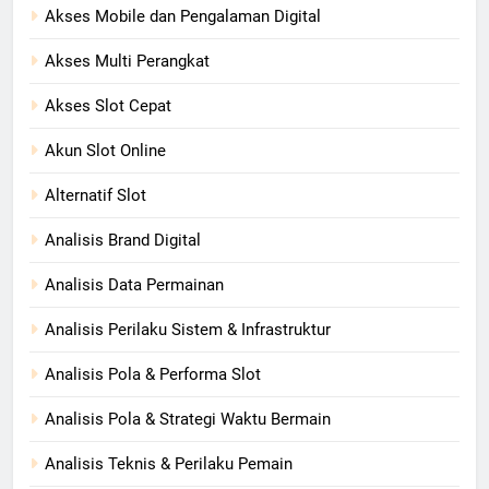
Akses Mobile dan Pengalaman Digital
Akses Multi Perangkat
Akses Slot Cepat
Akun Slot Online
Alternatif Slot
Analisis Brand Digital
Analisis Data Permainan
Analisis Perilaku Sistem & Infrastruktur
Analisis Pola & Performa Slot
Analisis Pola & Strategi Waktu Bermain
Analisis Teknis & Perilaku Pemain