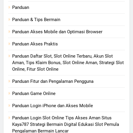
Panduan
Panduan & Tips Bermain
Panduan Akses Mobile dan Optimasi Browser
Panduan Akses Praktis
Panduan Daftar Slot, Slot Online Terbaru, Akun Slot
Aman, Tips Klaim Bonus, Slot Online Aman, Strategi Slot
Online, Fitur Slot Online
Panduan Fitur dan Pengalaman Pengguna
Panduan Game Online
Panduan Login iPhone dan Akses Mobile
Panduan Login Slot Online Tips Akses Aman Situs
Kaya787 Strategi Bermain Digital Edukasi Slot Pemula
Pengalaman Bermain Lancar