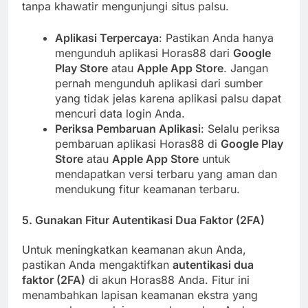
tanpa khawatir mengunjungi situs palsu.
Aplikasi Terpercaya
: Pastikan Anda hanya
mengunduh aplikasi Horas88 dari
Google
Play Store
atau
Apple App Store
. Jangan
pernah mengunduh aplikasi dari sumber
yang tidak jelas karena aplikasi palsu dapat
mencuri data login Anda.
Periksa Pembaruan Aplikasi
: Selalu periksa
pembaruan aplikasi Horas88 di
Google Play
Store
atau
Apple App Store
untuk
mendapatkan versi terbaru yang aman dan
mendukung fitur keamanan terbaru.
5.
Gunakan Fitur Autentikasi Dua Faktor (2FA)
Untuk meningkatkan keamanan akun Anda,
pastikan Anda mengaktifkan
autentikasi dua
faktor (2FA)
di akun Horas88 Anda. Fitur ini
menambahkan lapisan keamanan ekstra yang