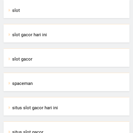
slot
slot gacor hari ini
slot gacor
spaceman
situs slot gacor hari ini
situs slot gacor