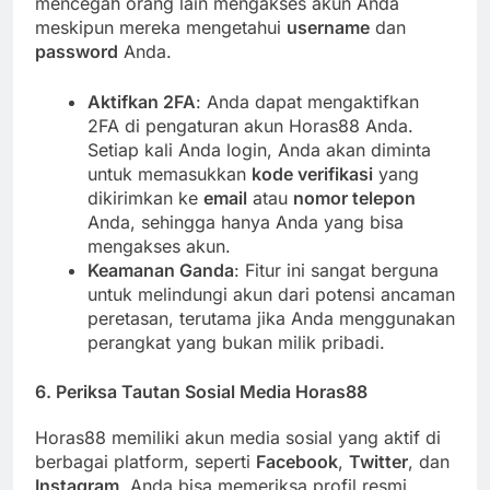
mencegah orang lain mengakses akun Anda
meskipun mereka mengetahui
username
dan
password
Anda.
Aktifkan 2FA
: Anda dapat mengaktifkan
2FA di pengaturan akun Horas88 Anda.
Setiap kali Anda login, Anda akan diminta
untuk memasukkan
kode verifikasi
yang
dikirimkan ke
email
atau
nomor telepon
Anda, sehingga hanya Anda yang bisa
mengakses akun.
Keamanan Ganda
: Fitur ini sangat berguna
untuk melindungi akun dari potensi ancaman
peretasan, terutama jika Anda menggunakan
perangkat yang bukan milik pribadi.
6.
Periksa Tautan Sosial Media Horas88
Horas88 memiliki akun media sosial yang aktif di
berbagai platform, seperti
Facebook
,
Twitter
, dan
Instagram
. Anda bisa memeriksa profil resmi