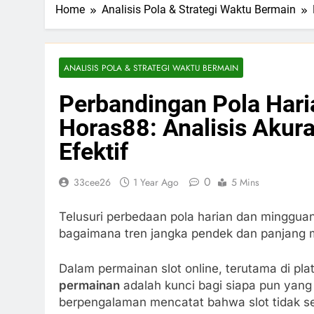
Home
Analisis Pola & Strategi Waktu Bermain
ANALISIS POLA & STRATEGI WAKTU BERMAIN
Perbandingan Pola Hari
Horas88: Analisis Akura
Efektif
0
33cee26
1 Year Ago
5 Mins
Telusuri perbedaan pola harian dan minggua
bagaimana tren jangka pendek dan panjang 
Dalam permainan slot online, terutama di pla
permainan
adalah kunci bagi siapa pun yang
berpengalaman mencatat bahwa slot tidak se