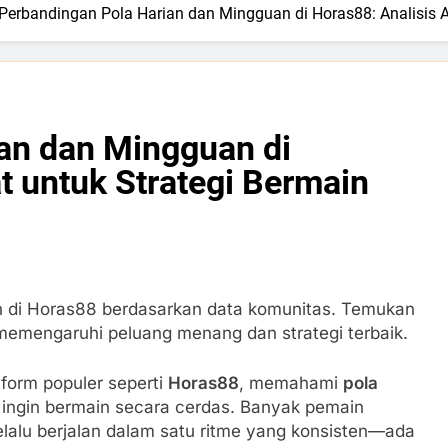
Perbandingan Pola Harian dan Mingguan di Horas88: Analisis Ak
an dan Mingguan di
t untuk Strategi Bermain
n di Horas88 berdasarkan data komunitas. Temukan
memengaruhi peluang menang dan strategi terbaik.
tform populer seperti
Horas88
, memahami
pola
 ingin bermain secara cerdas. Banyak pemain
lalu berjalan dalam satu ritme yang konsisten—ada