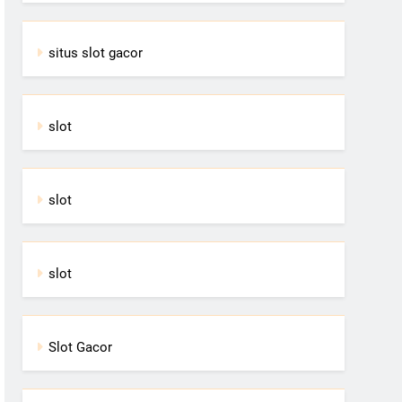
situs slot gacor
slot
slot
slot
Slot Gacor