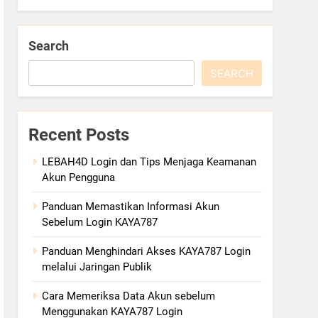
Search
SEARCH
Recent Posts
LEBAH4D Login dan Tips Menjaga Keamanan
Akun Pengguna
Panduan Memastikan Informasi Akun
Sebelum Login KAYA787
Panduan Menghindari Akses KAYA787 Login
melalui Jaringan Publik
Cara Memeriksa Data Akun sebelum
Menggunakan KAYA787 Login