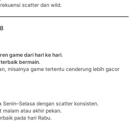
frekuensi scatter dan wild.
88
tren game dari hari ke hari
.
 terbaik bermain
.
n, misalnya game tertentu cenderung lebih gacor
a Senin–Selasa dengan scatter konsisten.
 malam atau akhir pekan.
rbaik pada hari Rabu.