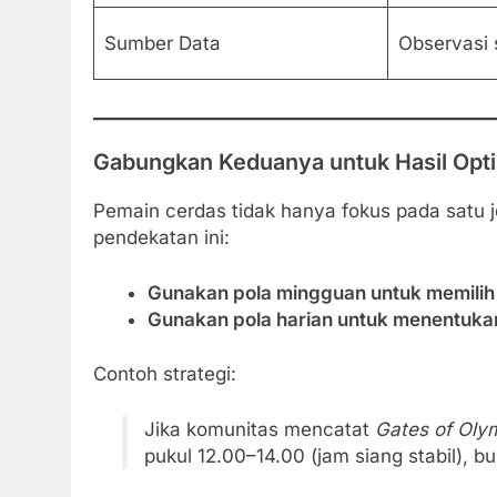
Sumber Data
Observasi 
Gabungkan Keduanya untuk Hasil Opt
Pemain cerdas tidak hanya fokus pada satu 
pendekatan ini:
Gunakan pola mingguan untuk memilih h
Gunakan pola harian untuk menentukan j
Contoh strategi:
Jika komunitas mencatat
Gates of Oly
pukul 12.00–14.00 (jam siang stabil), b