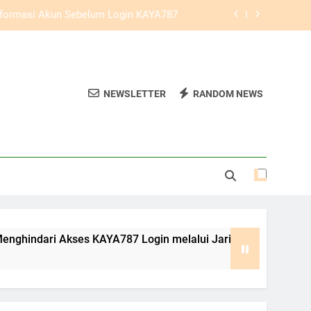
formasi Akun Sebelum Login KAYA787
AYA787 Login melalui Jaringan Publik
 sebelum Menggunakan KAYA787 Login
NEWSLETTER
RANDOM NEWS
ips Menjaga Keamanan Akun Pengguna
formasi Akun Sebelum Login KAYA787
ru Dan Realistis.
AYA787 Login melalui Jaringan Publik
 sebelum Menggunakan KAYA787 Login
kses KAYA787 Login melalui Jaringan Publik
Cara Mem
3 Weeks Ag