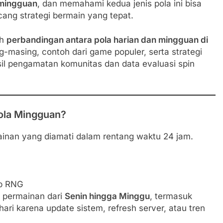
 mingguan
, dan memahami kedua jenis pola ini bisa
ng strategi bermain yang tepat.
uh
perbandingan antara pola harian dan mingguan di
g-masing, contoh dari game populer, serta strategi
sil pengamatan komunitas dan data evaluasi spin
ola Mingguan?
nan yang diamati dalam rentang waktu 24 jam.
ap RNG
 permainan dari
Senin hingga Minggu
, termasuk
ari karena update sistem, refresh server, atau tren