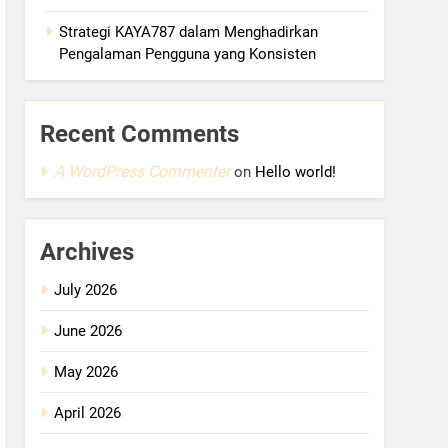
Strategi KAYA787 dalam Menghadirkan
Pengalaman Pengguna yang Konsisten
Recent Comments
A WordPress Commenter
on
Hello world!
Archives
July 2026
June 2026
May 2026
April 2026