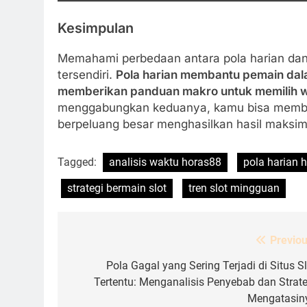
Kesimpulan
Memahami perbedaan antara pola harian da
tersendiri.
Pola harian membantu pemain dala
memberikan panduan makro untuk memilih w
menggabungkan keduanya, kamu bisa membentu
berpeluang besar menghasilkan hasil maksim
Tagged:
analisis waktu horas88
pola harian 
strategi bermain slot
tren slot mingguan
Previou
Post
navigation
Pola Gagal yang Sering Terjadi di Situs Sl
Tertentu: Menganalisis Penyebab dan Strate
Mengatasin