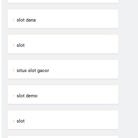
slot dana
slot
situs slot gacor
slot demo
slot