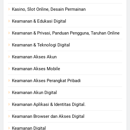
Kasino, Slot Online, Desain Permainan
Keamanan & Edukasi Digital
Keamanan & Privasi, Panduan Pengguna, Taruhan Online
Keamanan & Teknologi Digital
Keamanan Akses Akun
Keamanan Akses Mobile
Keamanan Akses Perangkat Pribadi
Keamanan Akun Digital
Keamanan Aplikasi & Identitas Digital.
Keamanan Browser dan Akses Digital
Keamanan Digital