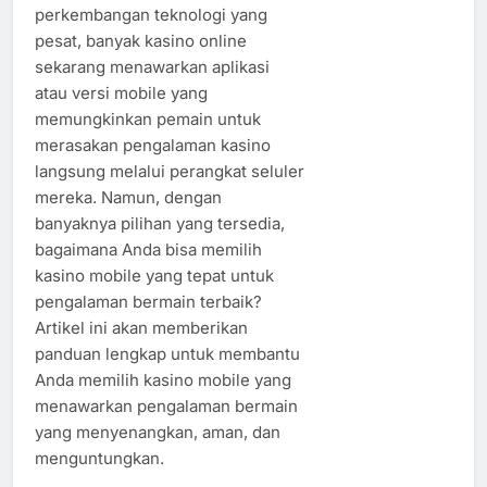
perkembangan teknologi yang
pesat, banyak kasino online
sekarang menawarkan aplikasi
atau versi mobile yang
memungkinkan pemain untuk
merasakan pengalaman kasino
langsung melalui perangkat seluler
mereka. Namun, dengan
banyaknya pilihan yang tersedia,
bagaimana Anda bisa memilih
kasino mobile yang tepat untuk
pengalaman bermain terbaik?
Artikel ini akan memberikan
panduan lengkap untuk membantu
Anda memilih kasino mobile yang
menawarkan pengalaman bermain
yang menyenangkan, aman, dan
menguntungkan.