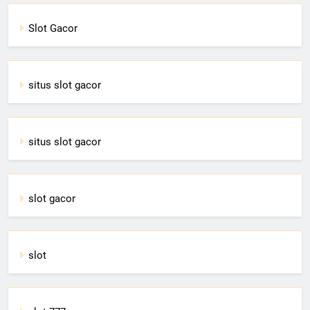
Slot Gacor
situs slot gacor
situs slot gacor
slot gacor
slot