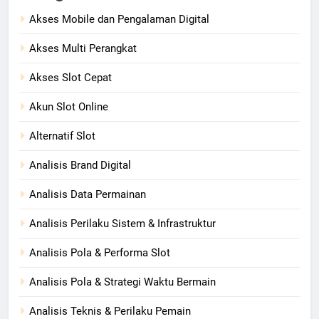
Akses Mobile dan Pengalaman Digital
Akses Multi Perangkat
Akses Slot Cepat
Akun Slot Online
Alternatif Slot
Analisis Brand Digital
Analisis Data Permainan
Analisis Perilaku Sistem & Infrastruktur
Analisis Pola & Performa Slot
Analisis Pola & Strategi Waktu Bermain
Analisis Teknis & Perilaku Pemain