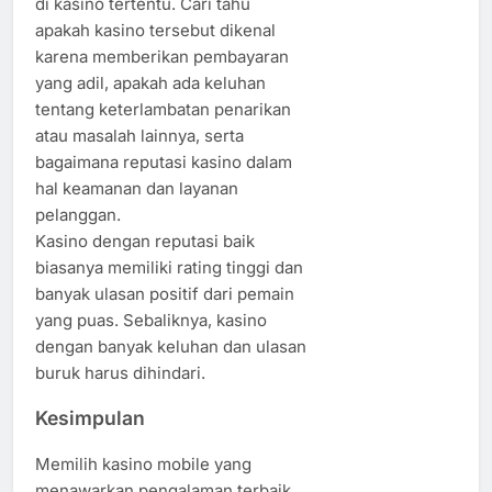
di kasino tertentu. Cari tahu
apakah kasino tersebut dikenal
karena memberikan pembayaran
yang adil, apakah ada keluhan
tentang keterlambatan penarikan
atau masalah lainnya, serta
bagaimana reputasi kasino dalam
hal keamanan dan layanan
pelanggan.
Kasino dengan reputasi baik
biasanya memiliki rating tinggi dan
banyak ulasan positif dari pemain
yang puas. Sebaliknya, kasino
dengan banyak keluhan dan ulasan
buruk harus dihindari.
Kesimpulan
Memilih kasino mobile yang
menawarkan pengalaman terbaik