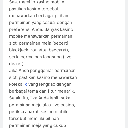
Saat memilih kasino mobile,
pastikan kasino tersebut
menawarkan berbagai pilihan
permainan yang sesuai dengan
preferensi Anda. Banyak kasino
mobile menawarkan permainan
slot, permainan meja (seperti
blackjack, roulette, baccarat),
serta permainan langsung (live
dealer).
Jika Anda penggemar permainan
slot, pastikan kasino menawarkan
koleksi
x
yang lengkap dengan
berbagai tema dan fitur menarik.
Selain itu, jika Anda lebih suka
permainan meja atau live casino,
periksa apakah kasino mobile
tersebut memiliki pilihan
permainan meja yang cukup