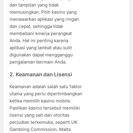
dan tampilan yang tidak
memusingkan. Pilih kasino yang
menawarkan aplikasi yang ringan
dan cepat, sehingga tidak
membebani kinerja perangkat
Anda. Hal ini penting karena
aplikasi yang lambat atau sulit
digunakan dapat mengganggu
pengalaman bermain Anda.
2.
Keamanan dan Lisensi
Keamanan adalah salah satu faktor
utama yang perlu dipertimbangkan
ketika memilih kasino mobile.
Pastikan kasino tersebut memiliki
lisensi yang sah dari otoritas
perjudian terkemuka, seperti UK
Gambling Commission, Malta