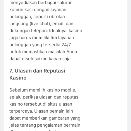
menyediakan berbagai saluran
komunikasi dengan layanan
pelanggan, seperti obrolan
langsung (live chat), email, dan
dukungan telepon. Idealnya, kasino
juga harus memiliki tim layanan
pelanggan yang tersedia 24/7
untuk memastikan masalah Anda
dapat diselesaikan kapan saja.
7.
Ulasan dan Reputasi
Kasino
Sebelum memilih kasino mobile,
selalu periksa ulasan dan reputasi
kasino tersebut di situs ulasan
terpercaya. Ulasan pemain lain
dapat memberikan gambaran yang
jelas tentang pengalaman bermain