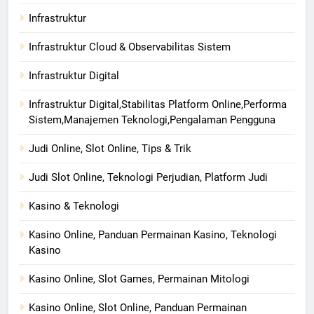
Infrastruktur
Infrastruktur Cloud & Observabilitas Sistem
Infrastruktur Digital
Infrastruktur Digital,Stabilitas Platform Online,Performa
Sistem,Manajemen Teknologi,Pengalaman Pengguna
Judi Online, Slot Online, Tips & Trik
Judi Slot Online, Teknologi Perjudian, Platform Judi
Kasino & Teknologi
Kasino Online, Panduan Permainan Kasino, Teknologi
Kasino
Kasino Online, Slot Games, Permainan Mitologi
Kasino Online, Slot Online, Panduan Permainan