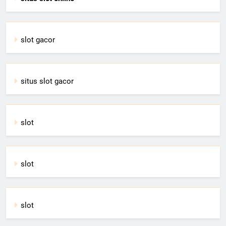
slot gacor
situs slot gacor
slot
slot
slot