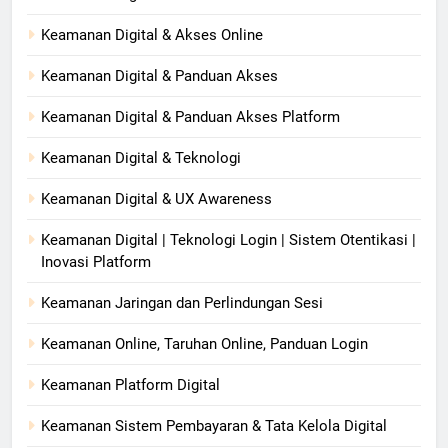
Keamanan Digital & Akses Online
Keamanan Digital & Panduan Akses
Keamanan Digital & Panduan Akses Platform
Keamanan Digital & Teknologi
Keamanan Digital & UX Awareness
Keamanan Digital | Teknologi Login | Sistem Otentikasi |
Inovasi Platform
Keamanan Jaringan dan Perlindungan Sesi
Keamanan Online, Taruhan Online, Panduan Login
Keamanan Platform Digital
Keamanan Sistem Pembayaran & Tata Kelola Digital