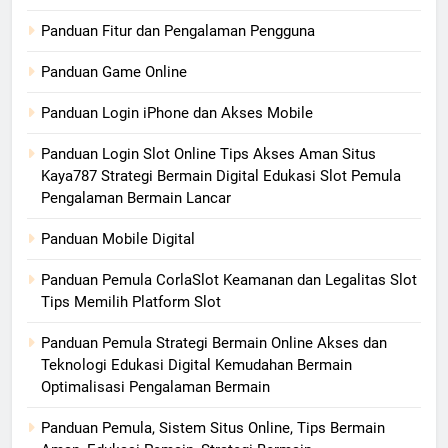
Panduan Fitur dan Pengalaman Pengguna
Panduan Game Online
Panduan Login iPhone dan Akses Mobile
Panduan Login Slot Online Tips Akses Aman Situs
Kaya787 Strategi Bermain Digital Edukasi Slot Pemula
Pengalaman Bermain Lancar
Panduan Mobile Digital
Panduan Pemula CorlaSlot Keamanan dan Legalitas Slot
Tips Memilih Platform Slot
Panduan Pemula Strategi Bermain Online Akses dan
Teknologi Edukasi Digital Kemudahan Bermain
Optimalisasi Pengalaman Bermain
Panduan Pemula, Sistem Situs Online, Tips Bermain