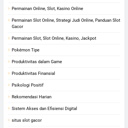
Permainan Online, Slot, Kasino Online
Permainan Slot Online, Strategi Judi Online, Panduan Slot
Gacor
Permainan Slot, Slot Online, Kasino, Jackpot
Pokémon Tipe
Produktivitas dalam Game
Produktivitas Finansial
Psikologi Positif
Rekomendasi Harian
Sistem Akses dan Efisiensi Digital
situs slot gacor