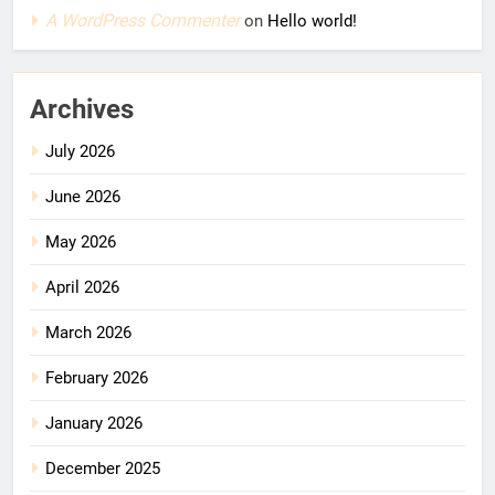
A WordPress Commenter
on
Hello world!
Archives
July 2026
June 2026
May 2026
April 2026
March 2026
February 2026
January 2026
December 2025