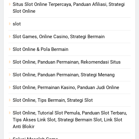
Situs Slot Online Terpercaya, Panduan Afiliasi, Strategi
Slot Online
slot
Slot Games, Online Casino, Strategi Bermain
Slot Online & Pola Bermain
Slot Online, Panduan Permainan, Rekomendasi Situs
Slot Online, Panduan Permainan, Strategi Menang
Slot Online, Permainan Kasino, Panduan Judi Online
Slot Online, Tips Bermain, Strategi Slot
Slot Online, Tutorial Slot Pemula, Panduan Slot Terbaru,
Tips Akses Link Slot, Strategi Bermain Slot, Link Slot
Anti Blokir