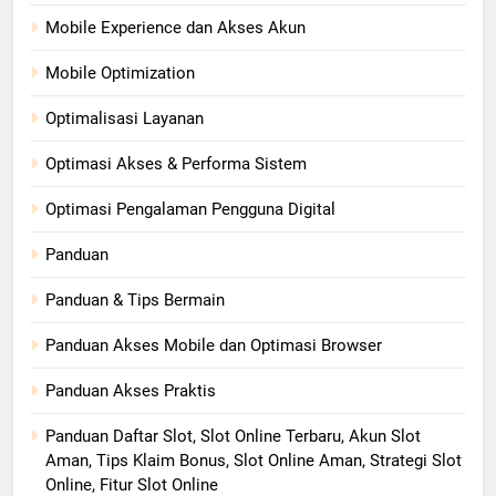
Mobile Experience dan Akses Akun
Mobile Optimization
Optimalisasi Layanan
Optimasi Akses & Performa Sistem
Optimasi Pengalaman Pengguna Digital
Panduan
Panduan & Tips Bermain
Panduan Akses Mobile dan Optimasi Browser
Panduan Akses Praktis
Panduan Daftar Slot, Slot Online Terbaru, Akun Slot
Aman, Tips Klaim Bonus, Slot Online Aman, Strategi Slot
Online, Fitur Slot Online