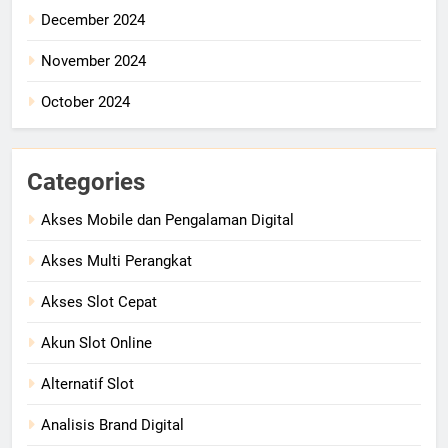
December 2024
November 2024
October 2024
Categories
Akses Mobile dan Pengalaman Digital
Akses Multi Perangkat
Akses Slot Cepat
Akun Slot Online
Alternatif Slot
Analisis Brand Digital