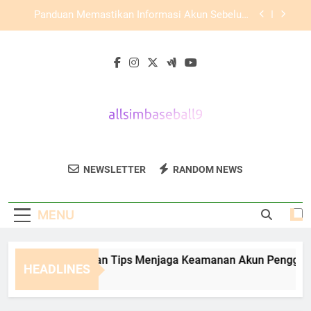
Skip
Panduan Menghindari Akses KAYA787 Login
to
melalui Jaringan Publik
content
Cara Memeriksa Data Akun sebelum
Menggunakan KAYA787 Login
LEBAH4D Login dan Tips Menjaga Keamanan
Akun Pengguna
Panduan Memastikan Informasi Akun Sebelum
Login KAYA787
Panduan Menghindari Akses KAYA787 Login
melalui Jaringan Publik
All Sim Baseball
Mainkan Baseball Online Di All Sim Baseball
Cara Memeriksa Data Akun sebelum
NEWSLETTER
RANDOM NEWS
9
Menggunakan KAYA787 Login
9. Pengalaman Game Yang Seru Dan
Realistis.
MENU
BAH4D Login dan Tips Menjaga Keamanan Akun Pengguna
HEADLINES
Weeks Ago