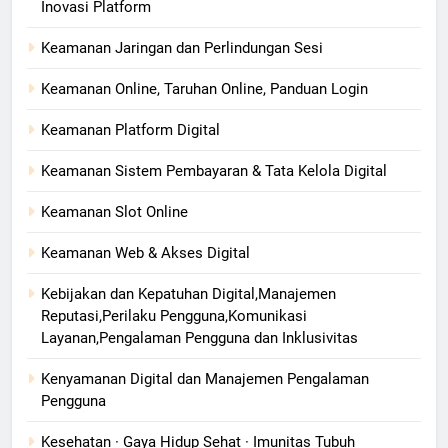
Inovasi Platform
Keamanan Jaringan dan Perlindungan Sesi
Keamanan Online, Taruhan Online, Panduan Login
Keamanan Platform Digital
Keamanan Sistem Pembayaran & Tata Kelola Digital
Keamanan Slot Online
Keamanan Web & Akses Digital
Kebijakan dan Kepatuhan Digital,Manajemen
Reputasi,Perilaku Pengguna,Komunikasi
Layanan,Pengalaman Pengguna dan Inklusivitas
Kenyamanan Digital dan Manajemen Pengalaman
Pengguna
Kesehatan · Gaya Hidup Sehat · Imunitas Tubuh