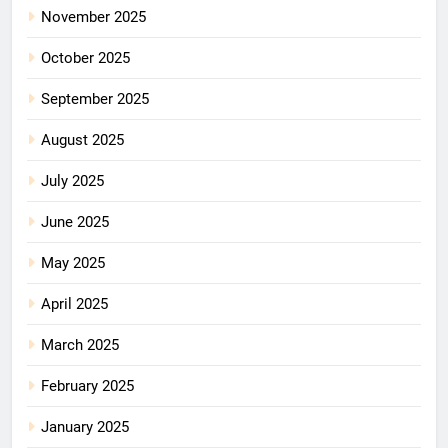
November 2025
October 2025
September 2025
August 2025
July 2025
June 2025
May 2025
April 2025
March 2025
February 2025
January 2025