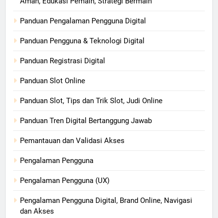
Aman, Edukasi Pemain, Strategi Bermain
Panduan Pengalaman Pengguna Digital
Panduan Pengguna & Teknologi Digital
Panduan Registrasi Digital
Panduan Slot Online
Panduan Slot, Tips dan Trik Slot, Judi Online
Panduan Tren Digital Bertanggung Jawab
Pemantauan dan Validasi Akses
Pengalaman Pengguna
Pengalaman Pengguna (UX)
Pengalaman Pengguna Digital, Brand Online, Navigasi
dan Akses