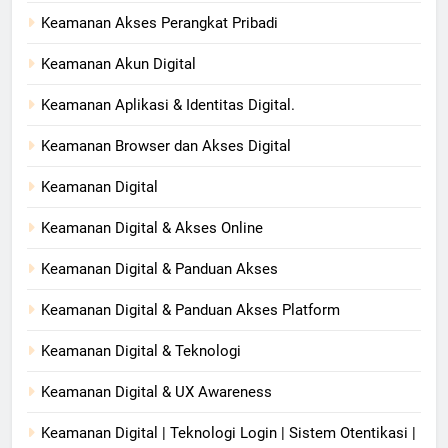
Keamanan Akses Perangkat Pribadi
Keamanan Akun Digital
Keamanan Aplikasi & Identitas Digital.
Keamanan Browser dan Akses Digital
Keamanan Digital
Keamanan Digital & Akses Online
Keamanan Digital & Panduan Akses
Keamanan Digital & Panduan Akses Platform
Keamanan Digital & Teknologi
Keamanan Digital & UX Awareness
Keamanan Digital | Teknologi Login | Sistem Otentikasi |