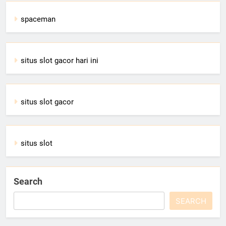
spaceman
situs slot gacor hari ini
situs slot gacor
situs slot
Search
SEARCH