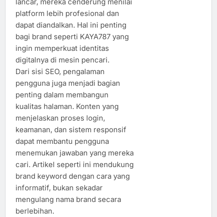
lancar, mereka cenderung menilai
platform lebih profesional dan
dapat diandalkan. Hal ini penting
bagi brand seperti KAYA787 yang
ingin memperkuat identitas
digitalnya di mesin pencari.
Dari sisi SEO, pengalaman
pengguna juga menjadi bagian
penting dalam membangun
kualitas halaman. Konten yang
menjelaskan proses login,
keamanan, dan sistem responsif
dapat membantu pengguna
menemukan jawaban yang mereka
cari. Artikel seperti ini mendukung
brand keyword dengan cara yang
informatif, bukan sekadar
mengulang nama brand secara
berlebihan.