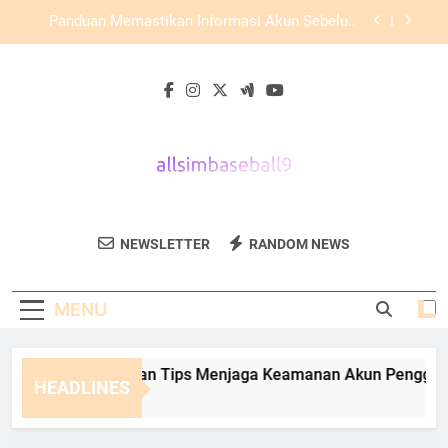
Skip
Panduan Menghindari Akses KAYA787 Login
to
melalui Jaringan Publik
content
Cara Memeriksa Data Akun sebelum
Menggunakan KAYA787 Login
LEBAH4D Login dan Tips Menjaga Keamanan
Akun Pengguna
Panduan Memastikan Informasi Akun Sebelum
Login KAYA787
Panduan Menghindari Akses KAYA787 Login
melalui Jaringan Publik
All Sim Baseball
Mainkan Baseball Online Di All Sim Baseball
Cara Memeriksa Data Akun sebelum
NEWSLETTER
RANDOM NEWS
9
Menggunakan KAYA787 Login
9. Pengalaman Game Yang Seru Dan
Realistis.
MENU
BAH4D Login dan Tips Menjaga Keamanan Akun Pengguna
HEADLINES
Weeks Ago