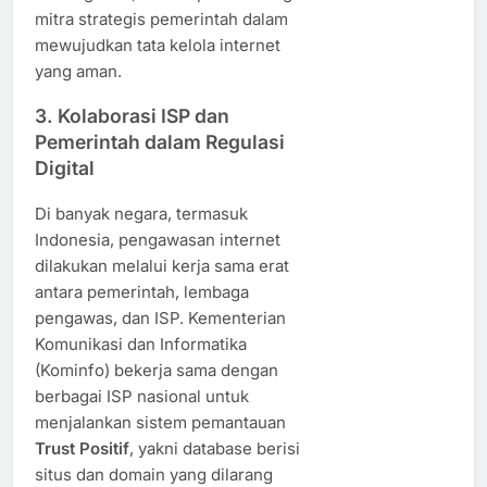
mitra strategis pemerintah dalam
mewujudkan tata kelola internet
yang aman.
3. Kolaborasi ISP dan
Pemerintah dalam Regulasi
Digital
Di banyak negara, termasuk
Indonesia, pengawasan internet
dilakukan melalui kerja sama erat
antara pemerintah, lembaga
pengawas, dan ISP. Kementerian
Komunikasi dan Informatika
(Kominfo) bekerja sama dengan
berbagai ISP nasional untuk
menjalankan sistem pemantauan
Trust Positif
, yakni database berisi
situs dan domain yang dilarang