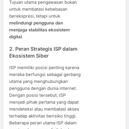
Tujuan utama pengawasan bukan
untuk membatasi kebebasan
berekspresi, tetapi untuk
melindungi pengguna dan
menjaga stabilitas ekosistem
digital
.
2. Peran Strategis ISP dalam
Ekosistem Siber
ISP memiliki posisi penting karena
mereka berfungsi sebagai gerbang
utama yang menghubungkan
pengguna dengan dunia internet.
Dengan posisi tersebut, ISP
menjadi pihak pertama yang dapat
mendeteksi atau membatasi akses
terhadap aktivitas berisiko tinggi.
Beberapa peran utama ISP dalam