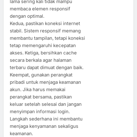
lama sering kali tidak mampu
membaca elemen responsif
dengan optimal.
Kedua, pastikan koneksi internet
stabil. Sistem responsif memang
membantu tampilan, tetapi koneksi
tetap memengaruhi kecepatan
akses. Ketiga, bersihkan cache
secara berkala agar halaman
terbaru dapat dimuat dengan baik.
Keempat, gunakan perangkat
pribadi untuk menjaga keamanan
akun. Jika harus memakai
perangkat bersama, pastikan
keluar setelah selesai dan jangan
menyimpan informasi login.
Langkah sederhana ini membantu
menjaga kenyamanan sekaligus
keamanan.