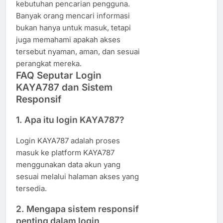
kebutuhan pencarian pengguna.
Banyak orang mencari informasi
bukan hanya untuk masuk, tetapi
juga memahami apakah akses
tersebut nyaman, aman, dan sesuai
perangkat mereka.
FAQ Seputar Login
KAYA787 dan Sistem
Responsif
1. Apa itu login KAYA787?
Login KAYA787 adalah proses
masuk ke platform KAYA787
menggunakan data akun yang
sesuai melalui halaman akses yang
tersedia.
2. Mengapa sistem responsif
penting dalam login