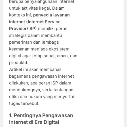
berupa penyalahgunaan internet
untuk aktivitas ilegal. Dalam
konteks ini,
penyedia layanan
internet (Internet Service
Provider/ISP)
memiliki peran
strategis dalam membantu
pemerintah dan lembaga
keamanan menjaga ekosistem
digital agar tetap sehat, aman, dan
produktif.
Artikel ini akan membahas
bagaimana pengawasan internet
dilakukan, apa peran ISP dalam
mendukungnya, serta tantangan
etika dan hukum yang menyertai
tugas tersebut.
1. Pentingnya Pengawasan
Internet di Era Digital