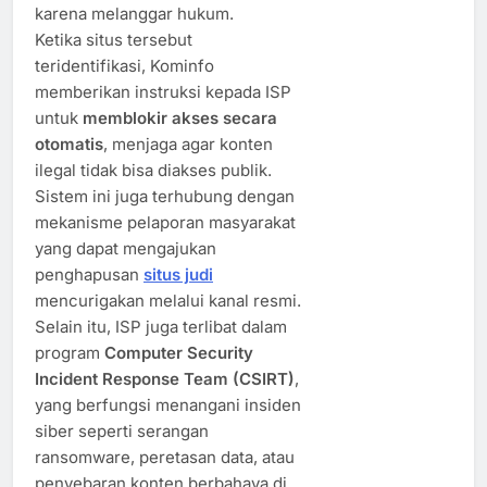
karena melanggar hukum.
Ketika situs tersebut
teridentifikasi, Kominfo
memberikan instruksi kepada ISP
untuk
memblokir akses secara
otomatis
, menjaga agar konten
ilegal tidak bisa diakses publik.
Sistem ini juga terhubung dengan
mekanisme pelaporan masyarakat
yang dapat mengajukan
penghapusan
situs judi
mencurigakan melalui kanal resmi.
Selain itu, ISP juga terlibat dalam
program
Computer Security
Incident Response Team (CSIRT)
,
yang berfungsi menangani insiden
siber seperti serangan
ransomware, peretasan data, atau
penyebaran konten berbahaya di