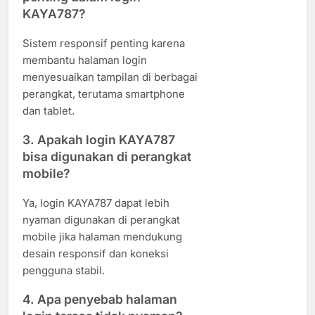
KAYA787?
Sistem responsif penting karena
membantu halaman login
menyesuaikan tampilan di berbagai
perangkat, terutama smartphone
dan tablet.
3. Apakah login KAYA787
bisa digunakan di perangkat
mobile?
Ya, login KAYA787 dapat lebih
nyaman digunakan di perangkat
mobile jika halaman mendukung
desain responsif dan koneksi
pengguna stabil.
4. Apa penyebab halaman