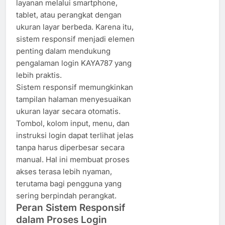
layanan melalui smartphone,
tablet, atau perangkat dengan
ukuran layar berbeda. Karena itu,
sistem responsif menjadi elemen
penting dalam mendukung
pengalaman login KAYA787 yang
lebih praktis.
Sistem responsif memungkinkan
tampilan halaman menyesuaikan
ukuran layar secara otomatis.
Tombol, kolom input, menu, dan
instruksi login dapat terlihat jelas
tanpa harus diperbesar secara
manual. Hal ini membuat proses
akses terasa lebih nyaman,
terutama bagi pengguna yang
sering berpindah perangkat.
Peran Sistem Responsif
dalam Proses Login