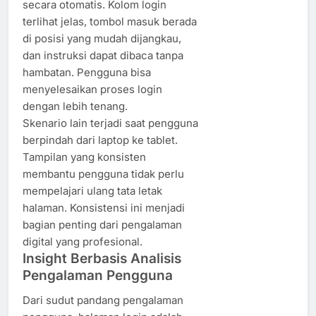
secara otomatis. Kolom login
terlihat jelas, tombol masuk berada
di posisi yang mudah dijangkau,
dan instruksi dapat dibaca tanpa
hambatan. Pengguna bisa
menyelesaikan proses login
dengan lebih tenang.
Skenario lain terjadi saat pengguna
berpindah dari laptop ke tablet.
Tampilan yang konsisten
membantu pengguna tidak perlu
mempelajari ulang tata letak
halaman. Konsistensi ini menjadi
bagian penting dari pengalaman
digital yang profesional.
Insight Berbasis Analisis
Pengalaman Pengguna
Dari sudut pandang pengalaman