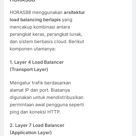
HORAS88 menggunakan
arsitektur
load balancing berlapis
yang
mencakup kombinasi antara
perangkat keras, perangkat lunak,
dan sistem berbasis cloud. Berikut
komponen utamanya:
1.
Layer 4 Load Balancer
(Transport Layer)
Mengatur trafik berdasarkan
alamat IP dan port. Biasanya
digunakan untuk mendistribusikan
permintaan awal pengguna seperti
ping dan koneksi HTTP.
2.
Layer 7 Load Balancer
(Application Layer)