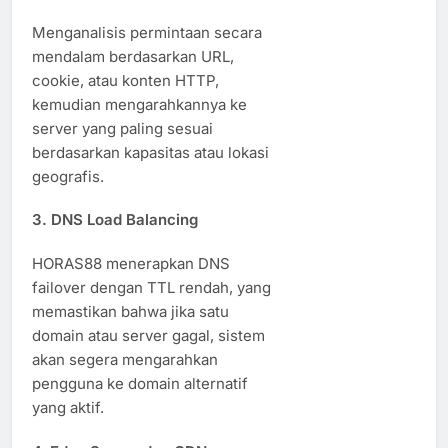
Menganalisis permintaan secara
mendalam berdasarkan URL,
cookie, atau konten HTTP,
kemudian mengarahkannya ke
server yang paling sesuai
berdasarkan kapasitas atau lokasi
geografis.
3.
DNS Load Balancing
HORAS88 menerapkan DNS
failover dengan TTL rendah, yang
memastikan bahwa jika satu
domain atau server gagal, sistem
akan segera mengarahkan
pengguna ke domain alternatif
yang aktif.