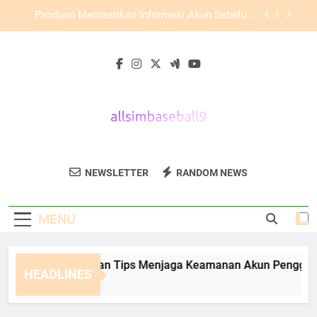
Skip
Panduan Menghindari Akses KAYA787 Login
to
melalui Jaringan Publik
content
Cara Memeriksa Data Akun sebelum
Menggunakan KAYA787 Login
LEBAH4D Login dan Tips Menjaga Keamanan
Akun Pengguna
Panduan Memastikan Informasi Akun Sebelum
Login KAYA787
Panduan Menghindari Akses KAYA787 Login
melalui Jaringan Publik
All Sim Baseball
Mainkan Baseball Online Di All Sim Baseball
Cara Memeriksa Data Akun sebelum
NEWSLETTER
RANDOM NEWS
9
Menggunakan KAYA787 Login
9. Pengalaman Game Yang Seru Dan
Realistis.
MENU
BAH4D Login dan Tips Menjaga Keamanan Akun Pengguna
HEADLINES
Weeks Ago