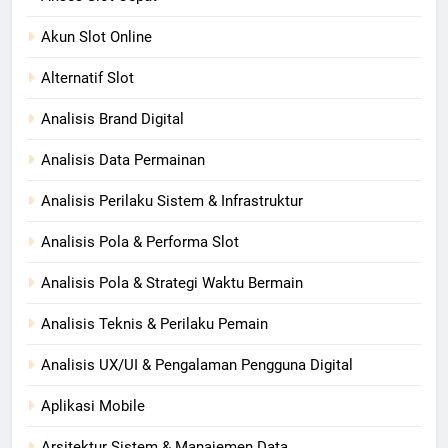
Akun Slot Online
Alternatif Slot
Analisis Brand Digital
Analisis Data Permainan
Analisis Perilaku Sistem & Infrastruktur
Analisis Pola & Performa Slot
Analisis Pola & Strategi Waktu Bermain
Analisis Teknis & Perilaku Pemain
Analisis UX/UI & Pengalaman Pengguna Digital
Aplikasi Mobile
Arsitektur Sistem & Manajemen Data