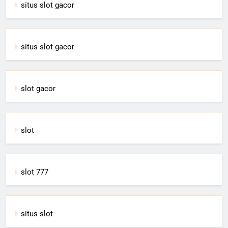
situs slot gacor
situs slot gacor
slot gacor
slot
slot 777
situs slot