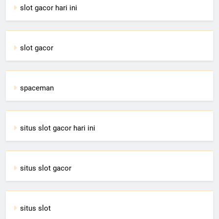
slot gacor hari ini
slot gacor
spaceman
situs slot gacor hari ini
situs slot gacor
situs slot