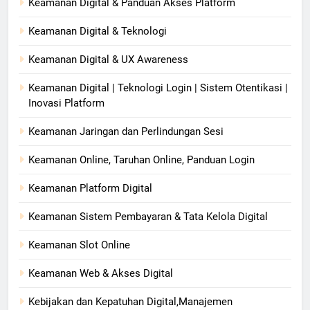
Keamanan Digital & Panduan Akses Platform
Keamanan Digital & Teknologi
Keamanan Digital & UX Awareness
Keamanan Digital | Teknologi Login | Sistem Otentikasi |
Inovasi Platform
Keamanan Jaringan dan Perlindungan Sesi
Keamanan Online, Taruhan Online, Panduan Login
Keamanan Platform Digital
Keamanan Sistem Pembayaran & Tata Kelola Digital
Keamanan Slot Online
Keamanan Web & Akses Digital
Kebijakan dan Kepatuhan Digital,Manajemen