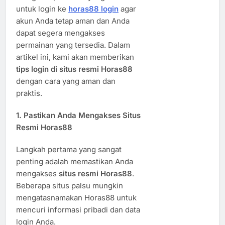
untuk login ke
horas88 login
agar
akun Anda tetap aman dan Anda
dapat segera mengakses
permainan yang tersedia. Dalam
artikel ini, kami akan memberikan
tips login di situs resmi Horas88
dengan cara yang aman dan
praktis.
1.
Pastikan Anda Mengakses Situs
Resmi Horas88
Langkah pertama yang sangat
penting adalah memastikan Anda
mengakses
situs resmi Horas88
.
Beberapa situs palsu mungkin
mengatasnamakan Horas88 untuk
mencuri informasi pribadi dan data
login Anda.