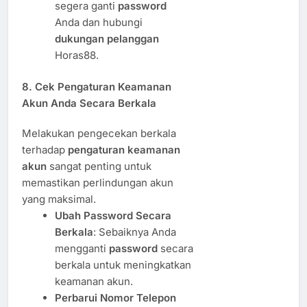
segera ganti
password
Anda dan hubungi
dukungan pelanggan
Horas88.
8.
Cek Pengaturan Keamanan
Akun Anda Secara Berkala
Melakukan pengecekan berkala
terhadap
pengaturan keamanan
akun
sangat penting untuk
memastikan perlindungan akun
yang maksimal.
Ubah Password Secara
Berkala
: Sebaiknya Anda
mengganti
password
secara
berkala untuk meningkatkan
keamanan akun.
Perbarui Nomor Telepon