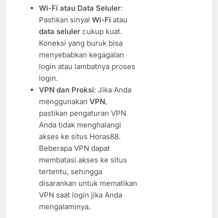
Wi-Fi atau Data Seluler
:
Pastikan sinyal
Wi-Fi
atau
data seluler
cukup kuat.
Koneksi yang buruk bisa
menyebabkan kegagalan
login atau lambatnya proses
login.
VPN dan Proksi
: Jika Anda
menggunakan
VPN
,
pastikan pengaturan VPN
Anda tidak menghalangi
akses ke situs Horas88.
Beberapa VPN dapat
membatasi akses ke situs
tertentu, sehingga
disarankan untuk mematikan
VPN saat login jika Anda
mengalaminya.