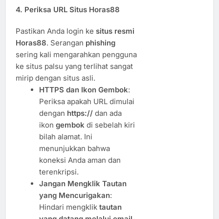
4.
Periksa URL Situs Horas88
Pastikan Anda login ke
situs resmi
Horas88
. Serangan
phishing
sering kali mengarahkan pengguna
ke situs palsu yang terlihat sangat
mirip dengan situs asli.
HTTPS dan Ikon Gembok
:
Periksa apakah URL dimulai
dengan
https://
dan ada
ikon
gembok
di sebelah kiri
bilah alamat. Ini
menunjukkan bahwa
koneksi Anda aman dan
terenkripsi.
Jangan Mengklik Tautan
yang Mencurigakan
:
Hindari mengklik
tautan
yang datang melalui email