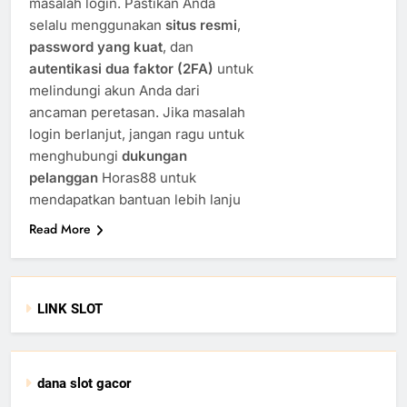
masalah login. Pastikan Anda
selalu menggunakan
situs resmi
,
password yang kuat
, dan
autentikasi dua faktor (2FA)
untuk
melindungi akun Anda dari
ancaman peretasan. Jika masalah
login berlanjut, jangan ragu untuk
menghubungi
dukungan
pelanggan
Horas88 untuk
mendapatkan bantuan lebih lanju
Read More
LINK SLOT
dana slot gacor