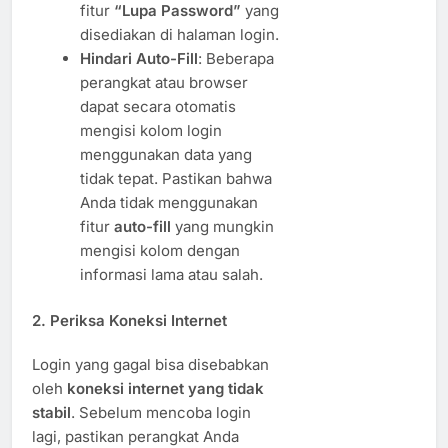
fitur
“Lupa Password”
yang
disediakan di halaman login.
Hindari Auto-Fill
: Beberapa
perangkat atau browser
dapat secara otomatis
mengisi kolom login
menggunakan data yang
tidak tepat. Pastikan bahwa
Anda tidak menggunakan
fitur
auto-fill
yang mungkin
mengisi kolom dengan
informasi lama atau salah.
2.
Periksa Koneksi Internet
Login yang gagal bisa disebabkan
oleh
koneksi internet yang tidak
stabil
. Sebelum mencoba login
lagi, pastikan perangkat Anda