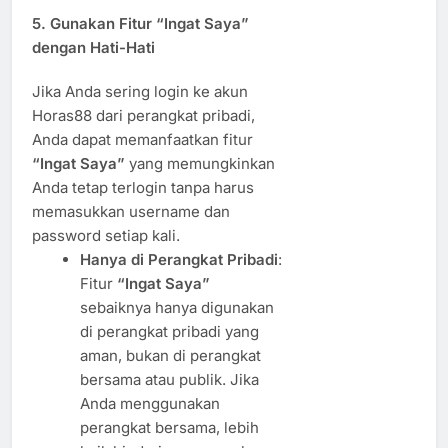
5.
Gunakan Fitur “Ingat Saya”
dengan Hati-Hati
Jika Anda sering login ke akun
Horas88 dari perangkat pribadi,
Anda dapat memanfaatkan fitur
“Ingat Saya”
yang memungkinkan
Anda tetap terlogin tanpa harus
memasukkan username dan
password setiap kali.
Hanya di Perangkat Pribadi
:
Fitur
“Ingat Saya”
sebaiknya hanya digunakan
di perangkat pribadi yang
aman, bukan di perangkat
bersama atau publik. Jika
Anda menggunakan
perangkat bersama, lebih