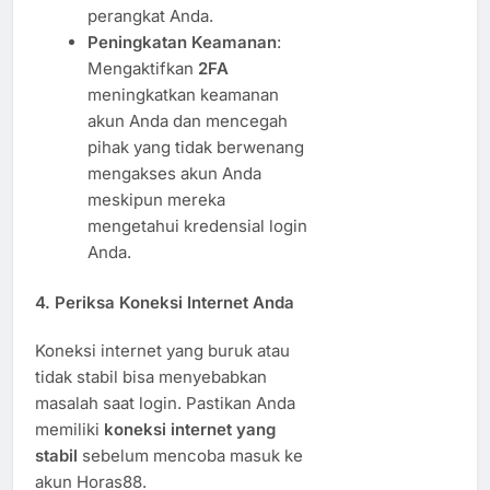
perangkat Anda.
Peningkatan Keamanan
:
Mengaktifkan
2FA
meningkatkan keamanan
akun Anda dan mencegah
pihak yang tidak berwenang
mengakses akun Anda
meskipun mereka
mengetahui kredensial login
Anda.
4.
Periksa Koneksi Internet Anda
Koneksi internet yang buruk atau
tidak stabil bisa menyebabkan
masalah saat login. Pastikan Anda
memiliki
koneksi internet yang
stabil
sebelum mencoba masuk ke
akun Horas88.