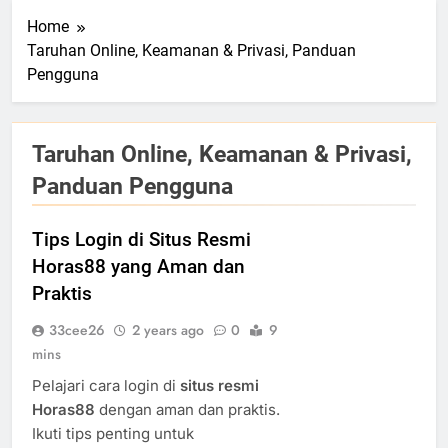
Home
Taruhan Online, Keamanan & Privasi, Panduan
Pengguna
Taruhan Online, Keamanan & Privasi,
Panduan Pengguna
Tips Login di Situs Resmi
Horas88 yang Aman dan
Praktis
33cee26
2 years ago
0
9
mins
Pelajari cara login di
situs resmi
Horas88
dengan aman dan praktis.
Ikuti tips penting untuk