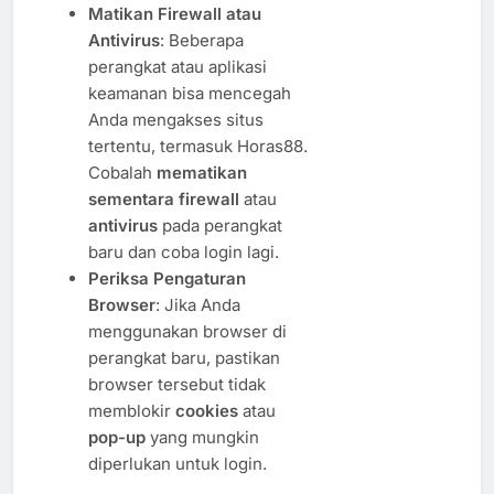
Matikan Firewall atau
Antivirus
: Beberapa
perangkat atau aplikasi
keamanan bisa mencegah
Anda mengakses situs
tertentu, termasuk Horas88.
Cobalah
mematikan
sementara firewall
atau
antivirus
pada perangkat
baru dan coba login lagi.
Periksa Pengaturan
Browser
: Jika Anda
menggunakan browser di
perangkat baru, pastikan
browser tersebut tidak
memblokir
cookies
atau
pop-up
yang mungkin
diperlukan untuk login.