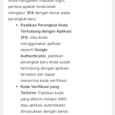
Anda mengalami masalah login,
periksa apakah Anda telah
mengatur
2FA
dengan benar pada
perangkat baru.
Pastikan Perangkat Anda
Terhubung dengan Aplikasi
2FA
: Jika Anda
menggunakan aplikasi
seperti
Google
Authenticator
, pastikan
perangkat baru Anda sudah
terhubung dengan aplikasi
tersebut dan dapat
menerima kode verifikasi.
Kode Verifikasi yang
Terkirim
: Pastikan kode
yang dikirim melalui SMS
atau aplikasi autentikator
dimasukkan dengan benar