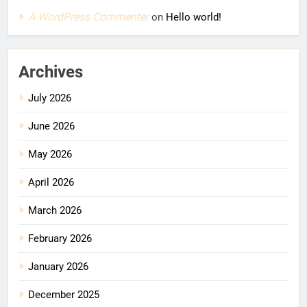
A WordPress Commenter
on
Hello world!
Archives
July 2026
June 2026
May 2026
April 2026
March 2026
February 2026
January 2026
December 2025