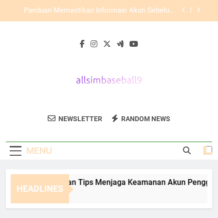
Skip
Panduan Menghindari Akses KAYA787 Login
to
melalui Jaringan Publik
content
Cara Memeriksa Data Akun sebelum
Menggunakan KAYA787 Login
LEBAH4D Login dan Tips Menjaga Keamanan
Akun Pengguna
Panduan Memastikan Informasi Akun Sebelum
Login KAYA787
Panduan Menghindari Akses KAYA787 Login
melalui Jaringan Publik
All Sim Baseball
Mainkan Baseball Online Di All Sim Baseball
Cara Memeriksa Data Akun sebelum
NEWSLETTER
RANDOM NEWS
9
Menggunakan KAYA787 Login
9. Pengalaman Game Yang Seru Dan
Realistis.
MENU
EBAH4D Login dan Tips Menjaga Keamanan Akun Pengguna
HEADLINES
Weeks Ago