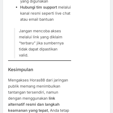
yang digunakan
Hubungi tim support
melalui
kanal resmi seperti live chat
atau email bantuan
Jangan mencoba akses
melalui link yang diklaim
“terbaru” jika sumbernya
tidak dapat dipastikan
valid.
Kesimpulan
Mengakses Horas88 dari jaringan
publik memang menimbulkan
tantangan tersendiri, namun
dengan menggunakan
link
alternatif resmi dan langkah
keamanan yang tepat
, Anda tetap