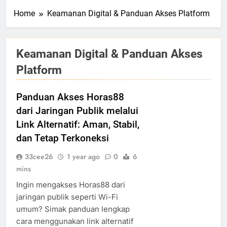
Home
Keamanan Digital & Panduan Akses Platform
Keamanan Digital & Panduan Akses
Platform
Panduan Akses Horas88
dari Jaringan Publik melalui
Link Alternatif: Aman, Stabil,
dan Tetap Terkoneksi
33cee26
1 year ago
0
6
mins
Ingin mengakses Horas88 dari
jaringan publik seperti Wi-Fi
umum? Simak panduan lengkap
cara menggunakan link alternatif