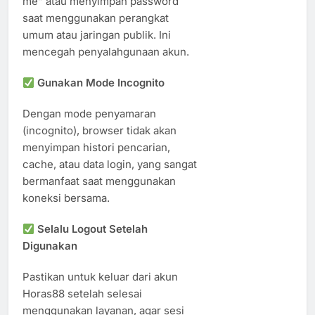
me” atau menyimpan password
saat menggunakan perangkat
umum atau jaringan publik. Ini
mencegah penyalahgunaan akun.
Gunakan Mode Incognito
Dengan mode penyamaran
(incognito), browser tidak akan
menyimpan histori pencarian,
cache, atau data login, yang sangat
bermanfaat saat menggunakan
koneksi bersama.
Selalu Logout Setelah
Digunakan
Pastikan untuk keluar dari akun
Horas88 setelah selesai
menggunakan layanan, agar sesi