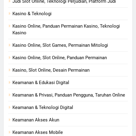
Judi Slot Online, Teknologi Perjudian, Platform Judi
Kasino & Teknologi
Kasino Online, Panduan Permainan Kasino, Teknologi
Kasino
Kasino Online, Slot Games, Permainan Mitologi
Kasino Online, Slot Online, Panduan Permainan
Kasino, Slot Online, Desain Permainan
Keamanan & Edukasi Digital
Keamanan & Privasi, Panduan Pengguna, Taruhan Online
Keamanan & Teknologi Digital
Keamanan Akses Akun
Keamanan Akses Mobile