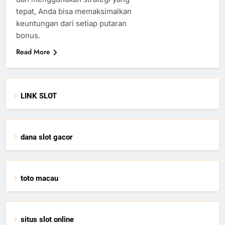
tepat, Anda bisa memaksimalkan
keuntungan dari setiap putaran
bonus.
Read More
LINK SLOT
dana slot gacor
toto macau
situs slot online