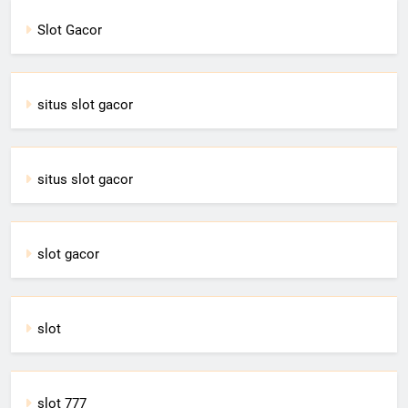
Slot Gacor
situs slot gacor
situs slot gacor
slot gacor
slot
slot 777