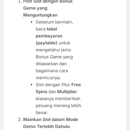
Pilih Slot dengan Bonus
Game yang
Menguntungkan
Sebelum bermain,
baca
tabel
pembayaran
(paytable)
untuk
mengetahui jenis
Bonus Game yang
ditawarkan dan
bagaimana cara
memicunya.
Slot dengan fitur
Free
Spins
dan
Multiplier
biasanya memberikan
peluang menang lebih
besar.
Mainkan Slot dalam Mode
Demo Terlebih Dahulu