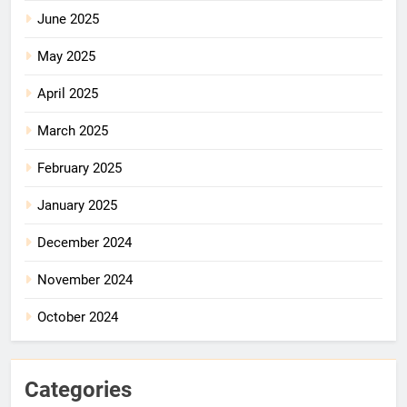
June 2025
May 2025
April 2025
March 2025
February 2025
January 2025
December 2024
November 2024
October 2024
Categories