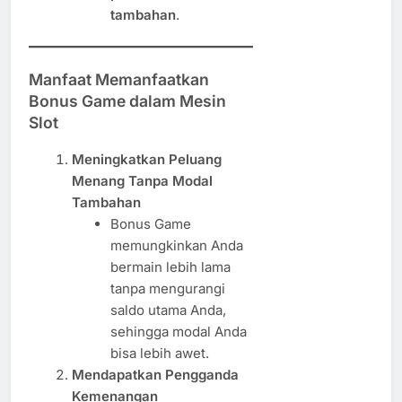
tambahan
.
Manfaat Memanfaatkan
Bonus Game dalam Mesin
Slot
Meningkatkan Peluang
Menang Tanpa Modal
Tambahan
Bonus Game
memungkinkan Anda
bermain lebih lama
tanpa mengurangi
saldo utama Anda,
sehingga modal Anda
bisa lebih awet.
Mendapatkan Pengganda
Kemenangan