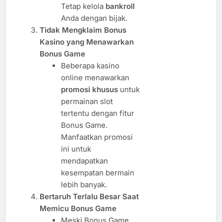
Tetap kelola
bankroll
Anda dengan bijak.
Tidak Mengklaim Bonus
Kasino yang Menawarkan
Bonus Game
Beberapa kasino
online menawarkan
promosi khusus
untuk
permainan slot
tertentu dengan fitur
Bonus Game.
Manfaatkan promosi
ini untuk
mendapatkan
kesempatan bermain
lebih banyak.
Bertaruh Terlalu Besar Saat
Memicu Bonus Game
Meski Bonus Game