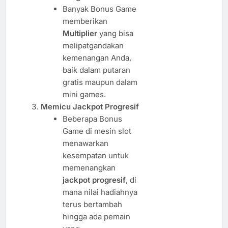
Banyak Bonus Game
memberikan
Multiplier
yang bisa
melipatgandakan
kemenangan Anda,
baik dalam putaran
gratis maupun dalam
mini games.
Memicu Jackpot Progresif
Beberapa Bonus
Game di mesin slot
menawarkan
kesempatan untuk
memenangkan
jackpot progresif
, di
mana nilai hadiahnya
terus bertambah
hingga ada pemain