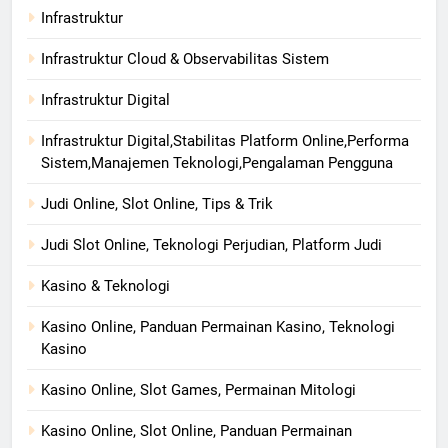
Infrastruktur
Infrastruktur Cloud & Observabilitas Sistem
Infrastruktur Digital
Infrastruktur Digital,Stabilitas Platform Online,Performa
Sistem,Manajemen Teknologi,Pengalaman Pengguna
Judi Online, Slot Online, Tips & Trik
Judi Slot Online, Teknologi Perjudian, Platform Judi
Kasino & Teknologi
Kasino Online, Panduan Permainan Kasino, Teknologi
Kasino
Kasino Online, Slot Games, Permainan Mitologi
Kasino Online, Slot Online, Panduan Permainan