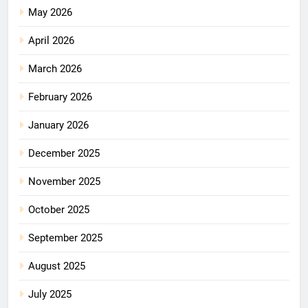
May 2026
April 2026
March 2026
February 2026
January 2026
December 2025
November 2025
October 2025
September 2025
August 2025
July 2025