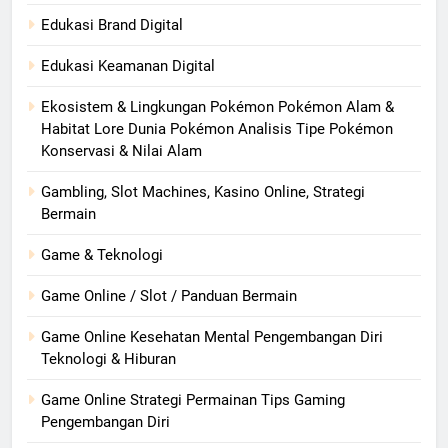
Edukasi Brand Digital
Edukasi Keamanan Digital
Ekosistem & Lingkungan Pokémon Pokémon Alam &
Habitat Lore Dunia Pokémon Analisis Tipe Pokémon
Konservasi & Nilai Alam
Gambling, Slot Machines, Kasino Online, Strategi
Bermain
Game & Teknologi
Game Online / Slot / Panduan Bermain
Game Online Kesehatan Mental Pengembangan Diri
Teknologi & Hiburan
Game Online Strategi Permainan Tips Gaming
Pengembangan Diri