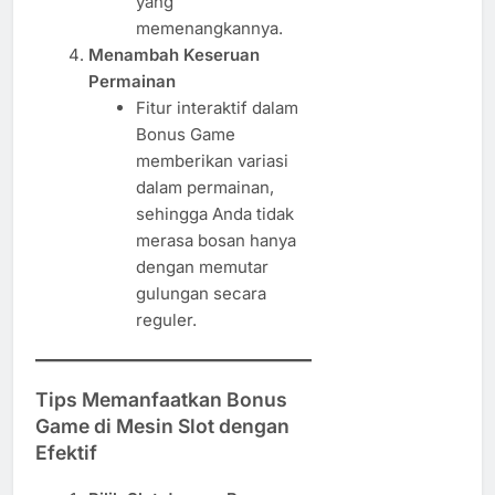
yang
memenangkannya.
Menambah Keseruan
Permainan
Fitur interaktif dalam
Bonus Game
memberikan variasi
dalam permainan,
sehingga Anda tidak
merasa bosan hanya
dengan memutar
gulungan secara
reguler.
Tips Memanfaatkan Bonus
Game di Mesin Slot dengan
Efektif