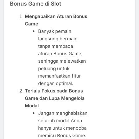
Bonus Game di Slot
Mengabaikan Aturan Bonus
Game
Banyak pemain
langsung bermain
tanpa membaca
aturan Bonus Game,
sehingga melewatkan
peluang untuk
memanfaatkan fitur
dengan optimal.
Terlalu Fokus pada Bonus
Game dan Lupa Mengelola
Modal
Jangan menghabiskan
seluruh modal Anda
hanya untuk mencoba
memicu Bonus Game.