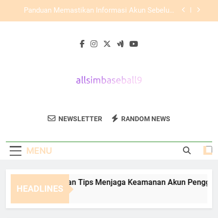
Skip
Panduan Menghindari Akses KAYA787 Login
to
melalui Jaringan Publik
content
Cara Memeriksa Data Akun sebelum
Menggunakan KAYA787 Login
LEBAH4D Login dan Tips Menjaga Keamanan
Akun Pengguna
Panduan Memastikan Informasi Akun Sebelum
Login KAYA787
Panduan Menghindari Akses KAYA787 Login
melalui Jaringan Publik
All Sim Baseball
Mainkan Baseball Online Di All Sim Baseball
Cara Memeriksa Data Akun sebelum
NEWSLETTER
RANDOM NEWS
9
Menggunakan KAYA787 Login
9. Pengalaman Game Yang Seru Dan
Realistis.
MENU
BAH4D Login dan Tips Menjaga Keamanan Akun Pengguna
HEADLINES
Weeks Ago