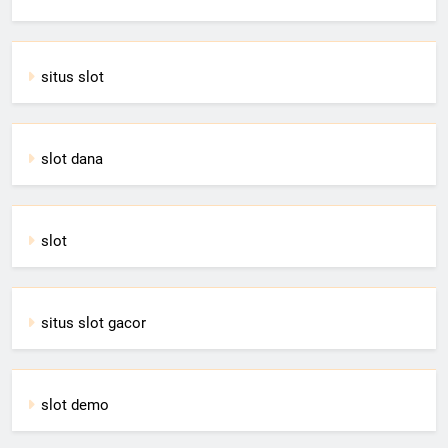
situs slot
slot dana
slot
situs slot gacor
slot demo