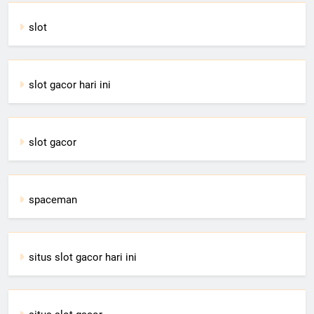
slot
slot gacor hari ini
slot gacor
spaceman
situs slot gacor hari ini