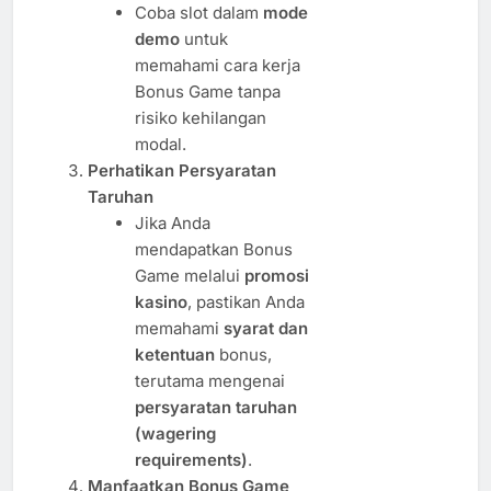
Coba slot dalam
mode
demo
untuk
memahami cara kerja
Bonus Game tanpa
risiko kehilangan
modal.
Perhatikan Persyaratan
Taruhan
Jika Anda
mendapatkan Bonus
Game melalui
promosi
kasino
, pastikan Anda
memahami
syarat dan
ketentuan
bonus,
terutama mengenai
persyaratan taruhan
(wagering
requirements)
.
Manfaatkan Bonus Game