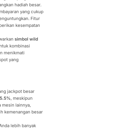
ngkan hadiah besar.
pembayaran yang cukup
enguntungkan. Fitur
berikan kesempatan
warkan
simbol wild
ntuk kombinasi
in menikmati
kpot yang
ang jackpot besar
95.5%
, meskipun
 mesin lainnya,
ih kemenangan besar
Anda lebih banyak