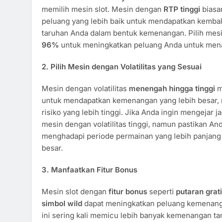
memilih mesin slot. Mesin dengan
RTP tinggi
biasa
peluang yang lebih baik untuk mendapatkan kembali
taruhan Anda dalam bentuk kemenangan. Pilih me
96%
untuk meningkatkan peluang Anda untuk men
2.
Pilih Mesin dengan Volatilitas yang Sesuai
Mesin dengan volatilitas
menengah hingga tinggi
m
untuk mendapatkan kemenangan yang lebih besar,
risiko yang lebih tinggi. Jika Anda ingin mengejar ja
mesin dengan volatilitas tinggi, namun pastikan An
menghadapi periode permainan yang lebih panjan
besar.
3.
Manfaatkan Fitur Bonus
Mesin slot dengan
fitur bonus
seperti
putaran grat
simbol wild
dapat meningkatkan peluang kemenang
ini sering kali memicu lebih banyak kemenangan ta