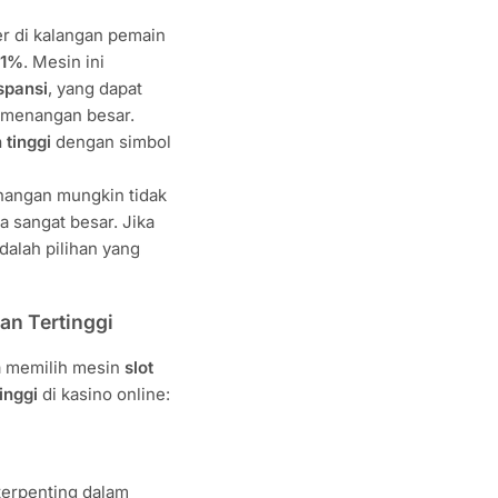
er di kalangan pemain
21%
. Mesin ini
spansi
, yang dapat
emenangan besar.
tinggi
dengan simbol
menangan mungkin tidak
a sangat besar. Jika
dalah pilihan yang
an Tertinggi
a memilih mesin
slot
inggi
di kasino online:
 terpenting dalam