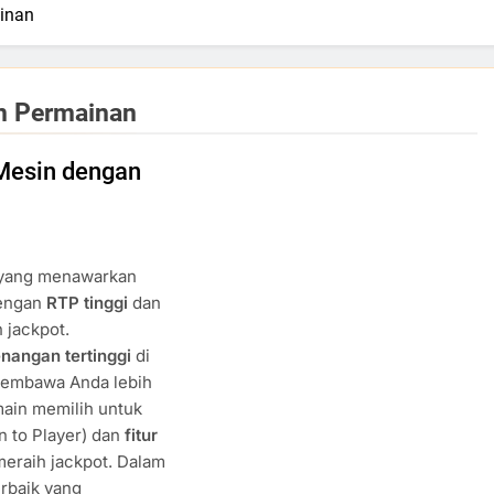
ainan
an Permainan
: Mesin dengan
e yang menawarkan
dengan
RTP tinggi
dan
 jackpot.
angan tertinggi
di
membawa Anda lebih
ain memilih untuk
n to Player) dan
fitur
eraih jackpot. Dalam
rbaik yang