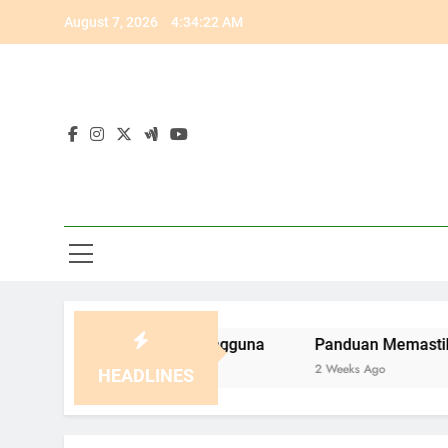
Skip
August 7, 2026
4:34:23 AM
to
content
All
Mainkan Ba
eamanan Akun Pengguna
Panduan Memastikan Informas
2 Weeks Ago
HEADLINES