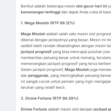
Berikut adalah beberapa mesin
slot gacor hari ini
y
kemenangan tertinggi
dan dapat Anda coba di kasi
1.
Mega Moolah (RTP 88.12%)
Mega Moolah
adalah salah satu mesin slot progres
dikenal dengan jackpotnya yang besar. Mesin ini m
sedikit lebih rendah dibandingkan dengan mesin la
jackpot progresif
yang bisa mencapai puluhan juta 
memberikan peluang besar untuk menang, terutama 
memenangkan jackpot progresif yang terus berke
Selain jackpot progresif,
Mega Moolah
juga menaw
dan
pengganda
, yang meningkatkan peluang keme
ini sangat cocok untuk pemain yang ingin mengeja
taruhan yang relatif kecil.
2.
Divine Fortune (RTP 96.59%)
Divine Fortune
adalah mesin slot dengan
jackpot p