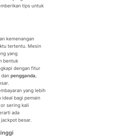
mberikan tips untuk
ikan kemenangan
ktu tertentu. Mesin
uang yang
m bentuk
ngkapi dengan fitur
dan
pengganda
,
sar.
embayaran yang lebih
 ideal bagi pemain
r sering kali
rarti ada
jackpot besar.
inggi