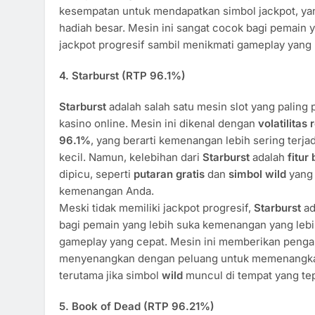
kesempatan untuk mendapatkan simbol jackpot, ya
hadiah besar. Mesin ini sangat cocok bagi pemain
jackpot progresif sambil menikmati gameplay yan
4.
Starburst (RTP 96.1%)
Starburst
adalah salah satu mesin slot yang paling 
kasino online. Mesin ini dikenal dengan
volatilitas
96.1%
, yang berarti kemenangan lebih sering terja
kecil. Namun, kelebihan dari
Starburst
adalah
fitur
dipicu, seperti
putaran gratis
dan
simbol wild
yang
kemenangan Anda.
Meski tidak memiliki jackpot progresif,
Starburst
ad
bagi pemain yang lebih suka kemenangan yang lebi
gameplay yang cepat. Mesin ini memberikan peng
menyenangkan dengan peluang untuk memenangkan
terutama jika simbol
wild
muncul di tempat yang tep
5.
Book of Dead (RTP 96.21%)