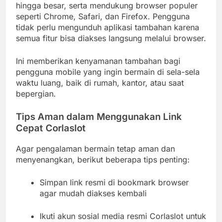
hingga besar, serta mendukung browser populer
seperti Chrome, Safari, dan Firefox. Pengguna
tidak perlu mengunduh aplikasi tambahan karena
semua fitur bisa diakses langsung melalui browser.
Ini memberikan kenyamanan tambahan bagi
pengguna mobile yang ingin bermain di sela-sela
waktu luang, baik di rumah, kantor, atau saat
bepergian.
Tips Aman dalam Menggunakan Link
Cepat Corlaslot
Agar pengalaman bermain tetap aman dan
menyenangkan, berikut beberapa tips penting:
Simpan link resmi di bookmark browser
agar mudah diakses kembali
Ikuti akun sosial media resmi Corlaslot untuk