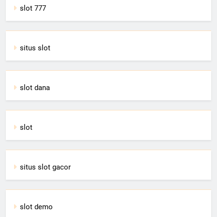
slot 777
situs slot
slot dana
slot
situs slot gacor
slot demo