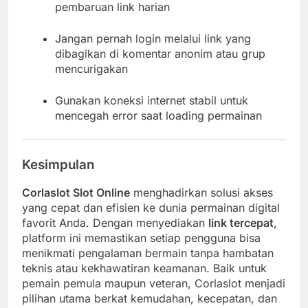
pembaruan link harian
Jangan pernah login melalui link yang
dibagikan di komentar anonim atau grup
mencurigakan
Gunakan koneksi internet stabil untuk
mencegah error saat loading permainan
Kesimpulan
Corlaslot Slot Online
menghadirkan solusi akses
yang cepat dan efisien ke dunia permainan digital
favorit Anda. Dengan menyediakan
link tercepat
,
platform ini memastikan setiap pengguna bisa
menikmati pengalaman bermain tanpa hambatan
teknis atau kekhawatiran keamanan. Baik untuk
pemain pemula maupun veteran, Corlaslot menjadi
pilihan utama berkat kemudahan, kecepatan, dan