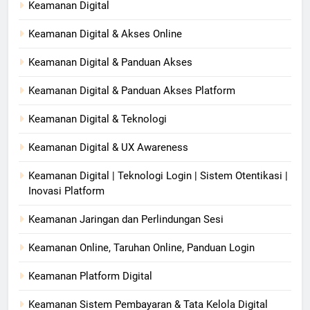
Keamanan Digital
Keamanan Digital & Akses Online
Keamanan Digital & Panduan Akses
Keamanan Digital & Panduan Akses Platform
Keamanan Digital & Teknologi
Keamanan Digital & UX Awareness
Keamanan Digital | Teknologi Login | Sistem Otentikasi |
Inovasi Platform
Keamanan Jaringan dan Perlindungan Sesi
Keamanan Online, Taruhan Online, Panduan Login
Keamanan Platform Digital
Keamanan Sistem Pembayaran & Tata Kelola Digital