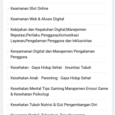
Keamanan Slot Online
Keamanan Web & Akses Digital
Kebijakan dan Kepatuhan Digital,Manajemen
Reputasi,Perilaku Pengguna,Komunikasi
Layanan,Pengalaman Pengguna dan Inklusivitas
Kenyamanan Digital dan Manajemen Pengalaman
Pengguna
Kesehatan · Gaya Hidup Sehat · Imunitas Tubuh
Kesehatan Anak · Parenting · Gaya Hidup Sehat
Kesehatan Mental Tips Gaming Manajemen Emosi Game
& Kesehatan Psikologi
Kesehatan Tubuh Nutrisi & Gizi Pengembangan Diri