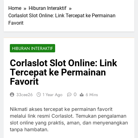
Home
Hiburan Interaktif
Corlaslot Slot Online: Link Tercepat ke Permainan
Favorit
HIBURAN INTERAKTIF
Corlaslot Slot Online: Link
Tercepat ke Permainan
Favorit
0
33cee26
1 Year Ago
6 Mins
Nikmati akses tercepat ke permainan favorit
melalui link resmi Corlaslot. Temukan pengalaman
slot online yang praktis, aman, dan menyenangkan
tanpa hambatan.