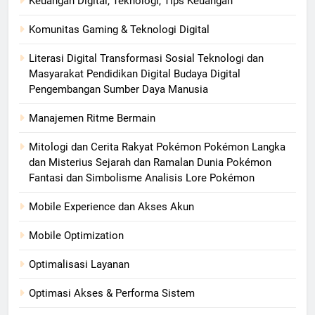
Keuangan Digital, Teknologi, Tips Keuangan
Komunitas Gaming & Teknologi Digital
Literasi Digital Transformasi Sosial Teknologi dan
Masyarakat Pendidikan Digital Budaya Digital
Pengembangan Sumber Daya Manusia
Manajemen Ritme Bermain
Mitologi dan Cerita Rakyat Pokémon Pokémon Langka
dan Misterius Sejarah dan Ramalan Dunia Pokémon
Fantasi dan Simbolisme Analisis Lore Pokémon
Mobile Experience dan Akses Akun
Mobile Optimization
Optimalisasi Layanan
Optimasi Akses & Performa Sistem