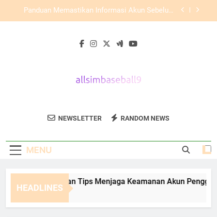
Skip
Panduan Menghindari Akses KAYA787 Login
to
melalui Jaringan Publik
content
Cara Memeriksa Data Akun sebelum
Menggunakan KAYA787 Login
LEBAH4D Login dan Tips Menjaga Keamanan
Akun Pengguna
Panduan Memastikan Informasi Akun Sebelum
Login KAYA787
Panduan Menghindari Akses KAYA787 Login
melalui Jaringan Publik
All Sim Baseball
Mainkan Baseball Online Di All Sim Baseball
Cara Memeriksa Data Akun sebelum
NEWSLETTER
RANDOM NEWS
9
Menggunakan KAYA787 Login
9. Pengalaman Game Yang Seru Dan
Realistis.
MENU
EBAH4D Login dan Tips Menjaga Keamanan Akun Pengguna
HEADLINES
Weeks Ago