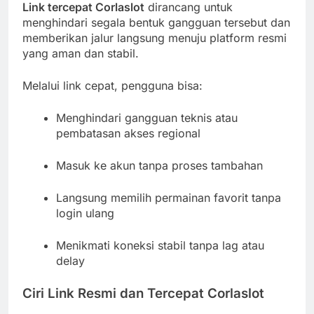
Link tercepat Corlaslot
dirancang untuk
menghindari segala bentuk gangguan tersebut dan
memberikan jalur langsung menuju platform resmi
yang aman dan stabil.
Melalui link cepat, pengguna bisa:
Menghindari gangguan teknis atau
pembatasan akses regional
Masuk ke akun tanpa proses tambahan
Langsung memilih permainan favorit tanpa
login ulang
Menikmati koneksi stabil tanpa lag atau
delay
Ciri Link Resmi dan Tercepat Corlaslot