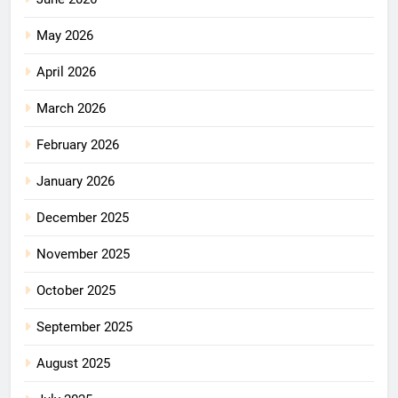
May 2026
April 2026
March 2026
February 2026
January 2026
December 2025
November 2025
October 2025
September 2025
August 2025