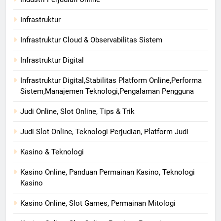
Infrastruktur
Infrastruktur Cloud & Observabilitas Sistem
Infrastruktur Digital
Infrastruktur Digital,Stabilitas Platform Online,Performa
Sistem,Manajemen Teknologi,Pengalaman Pengguna
Judi Online, Slot Online, Tips & Trik
Judi Slot Online, Teknologi Perjudian, Platform Judi
Kasino & Teknologi
Kasino Online, Panduan Permainan Kasino, Teknologi
Kasino
Kasino Online, Slot Games, Permainan Mitologi