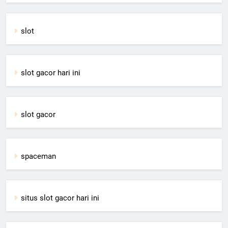
slot
slot gacor hari ini
slot gacor
spaceman
situs slot gacor hari ini