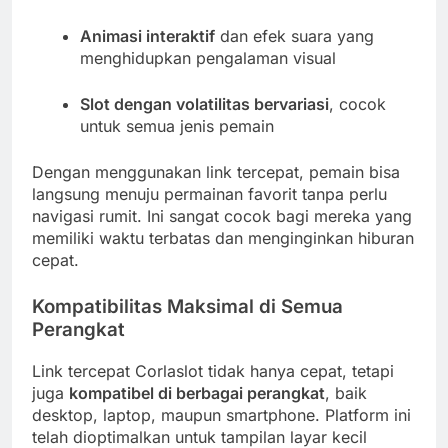
Animasi interaktif
dan efek suara yang
menghidupkan pengalaman visual
Slot dengan volatilitas bervariasi
, cocok
untuk semua jenis pemain
Dengan menggunakan link tercepat, pemain bisa
langsung menuju permainan favorit tanpa perlu
navigasi rumit. Ini sangat cocok bagi mereka yang
memiliki waktu terbatas dan menginginkan hiburan
cepat.
Kompatibilitas Maksimal di Semua
Perangkat
Link tercepat Corlaslot tidak hanya cepat, tetapi
juga
kompatibel di berbagai perangkat
, baik
desktop, laptop, maupun smartphone. Platform ini
telah dioptimalkan untuk tampilan layar kecil