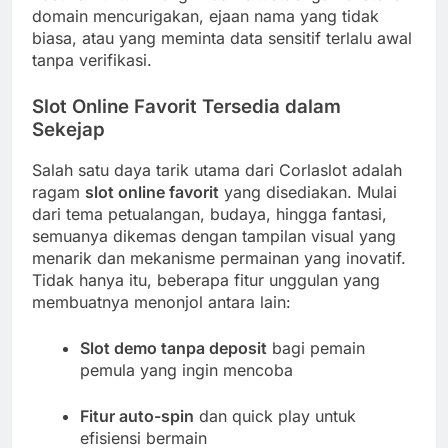
domain mencurigakan, ejaan nama yang tidak
biasa, atau yang meminta data sensitif terlalu awal
tanpa verifikasi.
Slot Online Favorit Tersedia dalam
Sekejap
Salah satu daya tarik utama dari Corlaslot adalah
ragam
slot online favorit
yang disediakan. Mulai
dari tema petualangan, budaya, hingga fantasi,
semuanya dikemas dengan tampilan visual yang
menarik dan mekanisme permainan yang inovatif.
Tidak hanya itu, beberapa fitur unggulan yang
membuatnya menonjol antara lain:
Slot demo tanpa deposit
bagi pemain
pemula yang ingin mencoba
Fitur auto-spin
dan quick play untuk
efisiensi bermain