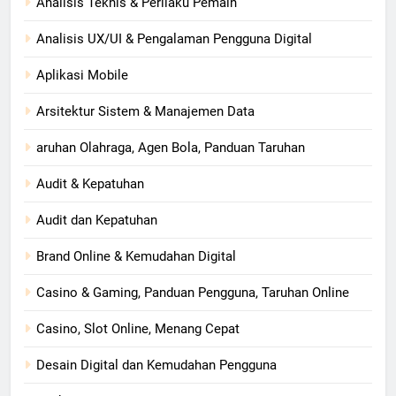
Analisis Teknis & Perilaku Pemain
Analisis UX/UI & Pengalaman Pengguna Digital
Aplikasi Mobile
Arsitektur Sistem & Manajemen Data
aruhan Olahraga, Agen Bola, Panduan Taruhan
Audit & Kepatuhan
Audit dan Kepatuhan
Brand Online & Kemudahan Digital
Casino & Gaming, Panduan Pengguna, Taruhan Online
Casino, Slot Online, Menang Cepat
Desain Digital dan Kemudahan Pengguna