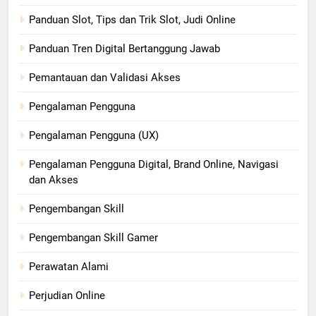
Panduan Slot, Tips dan Trik Slot, Judi Online
Panduan Tren Digital Bertanggung Jawab
Pemantauan dan Validasi Akses
Pengalaman Pengguna
Pengalaman Pengguna (UX)
Pengalaman Pengguna Digital, Brand Online, Navigasi
dan Akses
Pengembangan Skill
Pengembangan Skill Gamer
Perawatan Alami
Perjudian Online