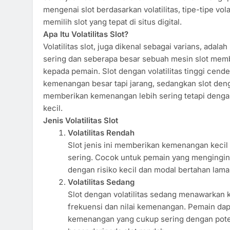
mengenai slot berdasarkan volatilitas, tipe-tipe volat
memilih slot yang tepat di situs digital.
Apa Itu Volatilitas Slot?
Volatilitas slot, juga dikenal sebagai varians, adal
sering dan seberapa besar sebuah mesin slot me
kepada pemain. Slot dengan volatilitas tinggi cen
kemenangan besar tapi jarang, sedangkan slot deng
memberikan kemenangan lebih sering tetapi dengan 
kecil.
Jenis Volatilitas Slot
Volatilitas Rendah
Slot jenis ini memberikan kemenangan kecil
sering. Cocok untuk pemain yang mengingin
dengan risiko kecil dan modal bertahan lama
Volatilitas Sedang
Slot dengan volatilitas sedang menawarkan
frekuensi dan nilai kemenangan. Pemain da
kemenangan yang cukup sering dengan poten