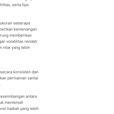
ilitas, serta tips
ah ukuran seberapa
mberikan kemenangan
derung memberikan
an volatilitas rendah
nilai yang lebih
 secara konsisten dan
kan permainan santai
.
 keseimbangan antara
pat menikmati
si hadiah yang lebih