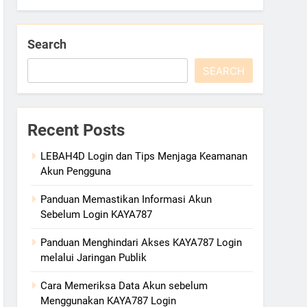
Search
SEARCH
Recent Posts
LEBAH4D Login dan Tips Menjaga Keamanan
Akun Pengguna
Panduan Memastikan Informasi Akun
Sebelum Login KAYA787
Panduan Menghindari Akses KAYA787 Login
melalui Jaringan Publik
Cara Memeriksa Data Akun sebelum
Menggunakan KAYA787 Login