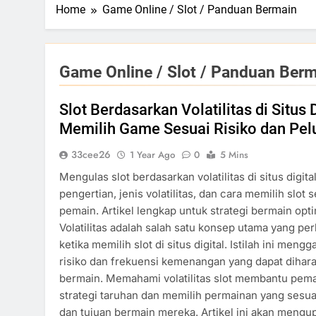
Home
Game Online / Slot / Panduan Bermain
Game Online / Slot / Panduan Ber
Slot Berdasarkan Volatilitas di Situs 
Memilih Game Sesuai Risiko dan Pel
33cee26
1 Year Ago
0
5 Mins
Mengulas slot berdasarkan volatilitas di situs digi
pengertian, jenis volatilitas, dan cara memilih slot s
pemain. Artikel lengkap untuk strategi bermain opti
Volatilitas adalah salah satu konsep utama yang pe
ketika memilih slot di situs digital. Istilah ini men
risiko dan frekuensi kemenangan yang dapat dihar
bermain. Memahami volatilitas slot membantu pem
strategi taruhan dan memilih permainan yang sesuai
dan tujuan bermain mereka. Artikel ini akan mengu