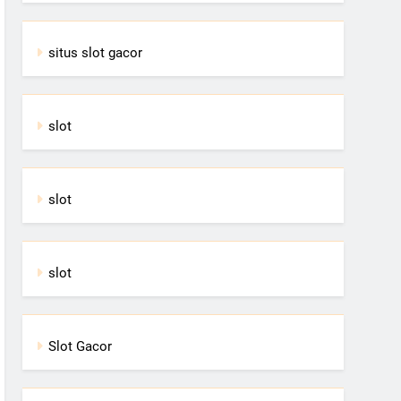
situs slot gacor
slot
slot
slot
Slot Gacor