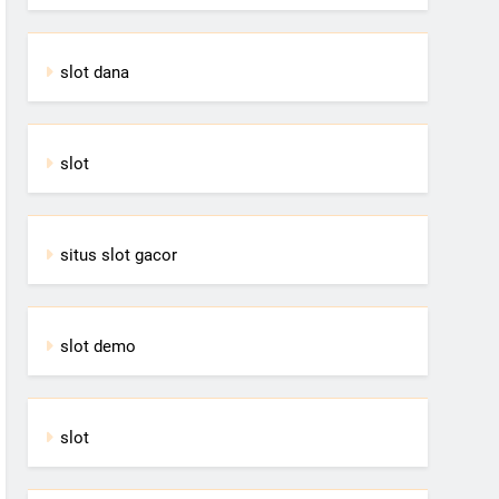
slot dana
slot
situs slot gacor
slot demo
slot