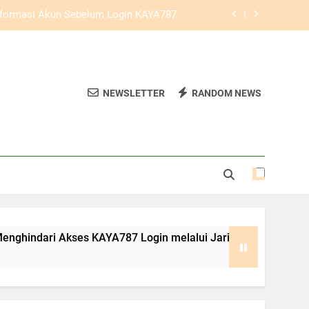
formasi Akun Sebelum Login KAYA787
AYA787 Login melalui Jaringan Publik
 sebelum Menggunakan KAYA787 Login
NEWSLETTER
RANDOM NEWS
ips Menjaga Keamanan Akun Pengguna
formasi Akun Sebelum Login KAYA787
ru Dan Realistis.
AYA787 Login melalui Jaringan Publik
 sebelum Menggunakan KAYA787 Login
Akses KAYA787 Login melalui Jaringan Publik
Cara Me
3 Weeks Ag