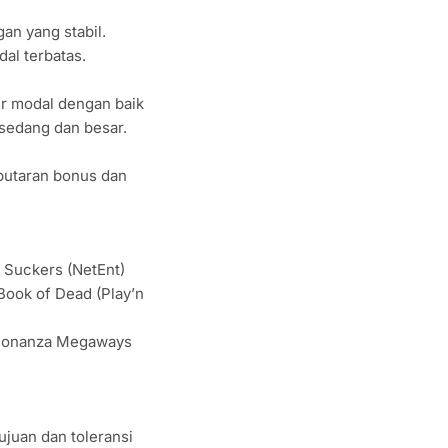
an yang stabil.
al terbatas.
ur modal dengan baik
edang dan besar.
putaran bonus dan
d Suckers (NetEnt)
Book of Dead (Play’n
, Bonanza Megaways
juan dan toleransi