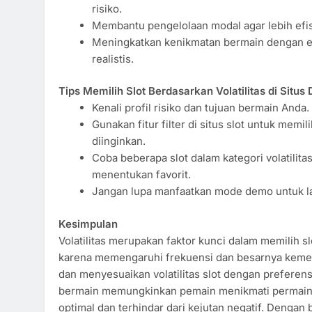
risiko.
Membantu pengelolaan modal agar lebih efis
Meningkatkan kenikmatan bermain dengan e
realistis.
Tips Memilih Slot Berdasarkan Volatilitas di Situs D
Kenali profil risiko dan tujuan bermain Anda.
Gunakan fitur filter di situs slot untuk memili
diinginkan.
Coba beberapa slot dalam kategori volatilit
menentukan favorit.
Jangan lupa manfaatkan mode demo untuk la
Kesimpulan
Volatilitas merupakan faktor kunci dalam memilih slot
karena memengaruhi frekuensi dan besarnya ke
dan menyesuaikan volatilitas slot dengan preferens
bermain memungkinkan pemain menikmati permain
optimal dan terhindar dari kejutan negatif. Dengan b