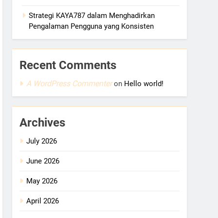
Strategi KAYA787 dalam Menghadirkan
Pengalaman Pengguna yang Konsisten
Recent Comments
A WordPress Commenter
on
Hello world!
Archives
July 2026
June 2026
May 2026
April 2026