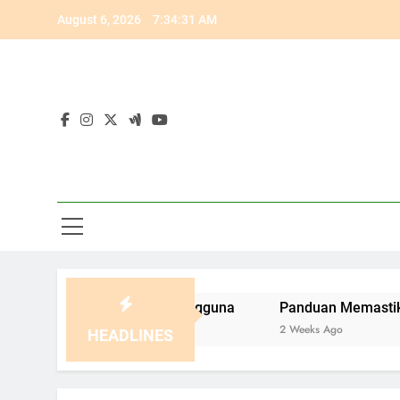
Skip
August 6, 2026
7:34:32 AM
to
content
All
Mainkan Ba
Keamanan Akun Pengguna
Panduan Memastikan Informa
2 Weeks Ago
HEADLINES