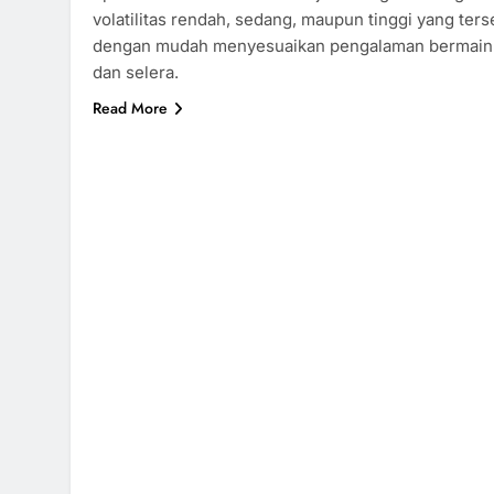
volatilitas rendah, sedang, maupun tinggi yang ter
dengan mudah menyesuaikan pengalaman bermain 
dan selera.
Read More