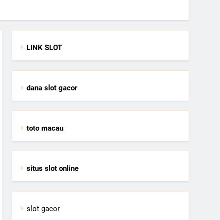
LINK SLOT
dana slot gacor
toto macau
situs slot online
slot gacor