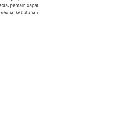
sedia, pemain dapat
sesuai kebutuhan