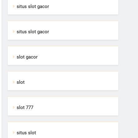
situs slot gacor
situs slot gacor
slot gacor
slot
slot 777
situs slot