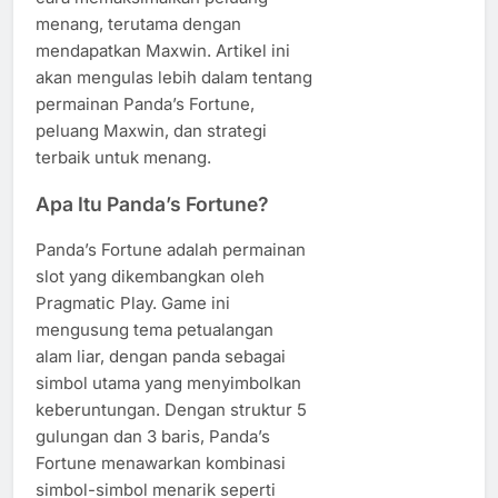
menang, terutama dengan
mendapatkan Maxwin. Artikel ini
akan mengulas lebih dalam tentang
permainan Panda’s Fortune,
peluang Maxwin, dan strategi
terbaik untuk menang.
Apa Itu Panda’s Fortune?
Panda’s Fortune adalah permainan
slot yang dikembangkan oleh
Pragmatic Play. Game ini
mengusung tema petualangan
alam liar, dengan panda sebagai
simbol utama yang menyimbolkan
keberuntungan. Dengan struktur 5
gulungan dan 3 baris, Panda’s
Fortune menawarkan kombinasi
simbol-simbol menarik seperti