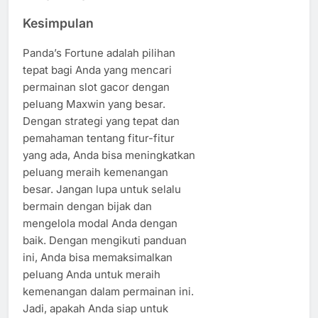
Kesimpulan
Panda’s Fortune adalah pilihan
tepat bagi Anda yang mencari
permainan slot gacor dengan
peluang Maxwin yang besar.
Dengan strategi yang tepat dan
pemahaman tentang fitur-fitur
yang ada, Anda bisa meningkatkan
peluang meraih kemenangan
besar. Jangan lupa untuk selalu
bermain dengan bijak dan
mengelola modal Anda dengan
baik. Dengan mengikuti panduan
ini, Anda bisa memaksimalkan
peluang Anda untuk meraih
kemenangan dalam permainan ini.
Jadi, apakah Anda siap untuk