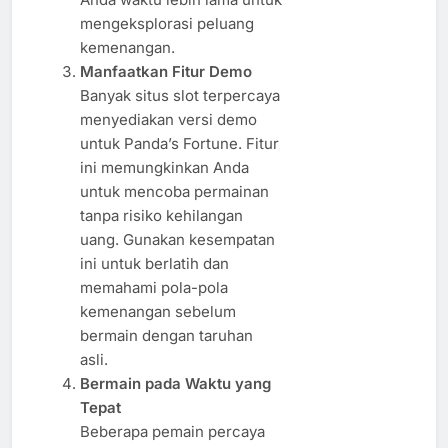
mengeksplorasi peluang
kemenangan.
Manfaatkan Fitur Demo
Banyak situs slot terpercaya
menyediakan versi demo
untuk Panda’s Fortune. Fitur
ini memungkinkan Anda
untuk mencoba permainan
tanpa risiko kehilangan
uang. Gunakan kesempatan
ini untuk berlatih dan
memahami pola-pola
kemenangan sebelum
bermain dengan taruhan
asli.
Bermain pada Waktu yang
Tepat
Beberapa pemain percaya