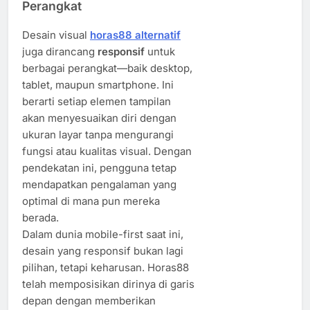
Perangkat
Desain visual
horas88 alternatif
juga dirancang
responsif
untuk
berbagai perangkat—baik desktop,
tablet, maupun smartphone. Ini
berarti setiap elemen tampilan
akan menyesuaikan diri dengan
ukuran layar tanpa mengurangi
fungsi atau kualitas visual. Dengan
pendekatan ini, pengguna tetap
mendapatkan pengalaman yang
optimal di mana pun mereka
berada.
Dalam dunia mobile-first saat ini,
desain yang responsif bukan lagi
pilihan, tetapi keharusan. Horas88
telah memposisikan dirinya di garis
depan dengan memberikan