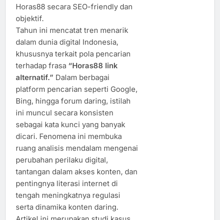
Horas88 secara SEO-friendly dan
objektif.
Tahun ini mencatat tren menarik
dalam dunia digital Indonesia,
khususnya terkait pola pencarian
terhadap frasa
“Horas88 link
alternatif.”
Dalam berbagai
platform pencarian seperti Google,
Bing, hingga forum daring, istilah
ini muncul secara konsisten
sebagai kata kunci yang banyak
dicari. Fenomena ini membuka
ruang analisis mendalam mengenai
perubahan perilaku digital,
tantangan dalam akses konten, dan
pentingnya literasi internet di
tengah meningkatnya regulasi
serta dinamika konten daring.
Artikel ini merupakan studi kasus