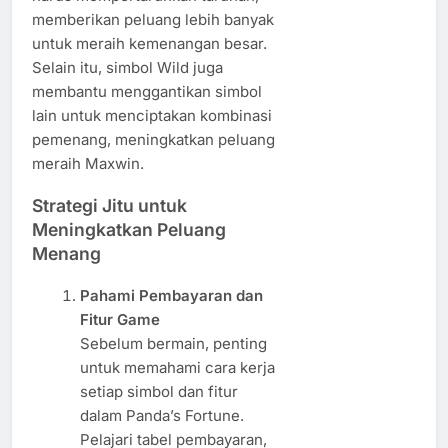
memberikan peluang lebih banyak
untuk meraih kemenangan besar.
Selain itu, simbol Wild juga
membantu menggantikan simbol
lain untuk menciptakan kombinasi
pemenang, meningkatkan peluang
meraih Maxwin.
Strategi Jitu untuk
Meningkatkan Peluang
Menang
Pahami Pembayaran dan
Fitur Game
Sebelum bermain, penting
untuk memahami cara kerja
setiap simbol dan fitur
dalam Panda’s Fortune.
Pelajari tabel pembayaran,