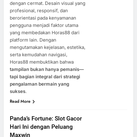
dengan cermat. Desain visual yang
profesional, responsif, dan
berorientasi pada kenyamanan
pengguna menjadi faktor utama
yang membedakan Horas88 dari
platform lain. Dengan
mengutamakan kejelasan, estetika,
serta kemudahan navigasi,
Horas88 membuktikan bahwa
tampilan bukan hanya pemanis—
tapi bagian integral dari strategi
pengalaman bermain yang
sukses
.
Read More
Panda’s Fortune: Slot Gacor
Hari Ini dengan Peluang
Maxwin