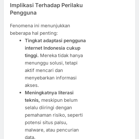
Implikasi Terhadap Perilaku
Pengguna
Fenomena ini menunjukkan
beberapa hal penting:
Tingkat adaptasi pengguna
internet Indonesia cukup
tinggi.
Mereka tidak hanya
menunggu solusi, tetapi
aktif mencari dan
menyebarkan informasi
akses.
Meningkatnya literasi
teknis,
meskipun belum
selalu diiringi dengan
pemahaman risiko, seperti
potensi situs palsu,
malware, atau pencurian
data.