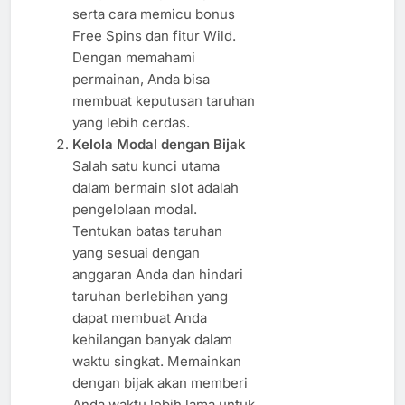
serta cara memicu bonus
Free Spins dan fitur Wild.
Dengan memahami
permainan, Anda bisa
membuat keputusan taruhan
yang lebih cerdas.
Kelola Modal dengan Bijak
Salah satu kunci utama
dalam bermain slot adalah
pengelolaan modal.
Tentukan batas taruhan
yang sesuai dengan
anggaran Anda dan hindari
taruhan berlebihan yang
dapat membuat Anda
kehilangan banyak dalam
waktu singkat. Memainkan
dengan bijak akan memberi
Anda waktu lebih lama untuk