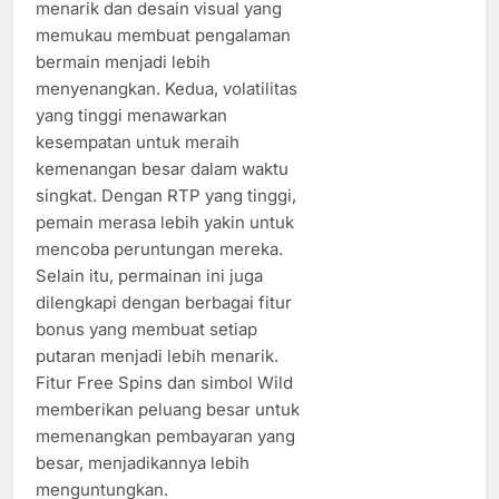
menarik dan desain visual yang
memukau membuat pengalaman
bermain menjadi lebih
menyenangkan. Kedua, volatilitas
yang tinggi menawarkan
kesempatan untuk meraih
kemenangan besar dalam waktu
singkat. Dengan RTP yang tinggi,
pemain merasa lebih yakin untuk
mencoba peruntungan mereka.
Selain itu, permainan ini juga
dilengkapi dengan berbagai fitur
bonus yang membuat setiap
putaran menjadi lebih menarik.
Fitur Free Spins dan simbol Wild
memberikan peluang besar untuk
memenangkan pembayaran yang
besar, menjadikannya lebih
menguntungkan.