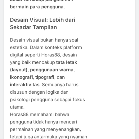
bermain para pengguna
.
Desain Visual: Lebih dari
Sekadar Tampilan
Desain visual bukan hanya soal
estetika. Dalam konteks platform
digital seperti Horas88, desain
yang baik mencakup
tata letak
(layout)
,
penggunaan warna
,
ikonografi
,
tipografi
, dan
interaktivitas
. Semuanya harus
disusun dengan logika dan
psikologi pengguna sebagai fokus
utama.
Horas88 memahami bahwa
pengguna tidak hanya mencari
permainan yang menyenangkan,
tetapi juga antarmuka yang nyaman