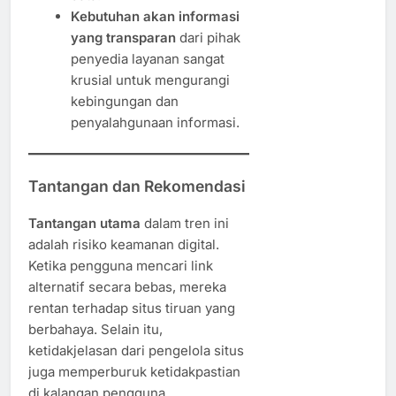
Kebutuhan akan informasi
yang transparan
dari pihak
penyedia layanan sangat
krusial untuk mengurangi
kebingungan dan
penyalahgunaan informasi.
Tantangan dan Rekomendasi
Tantangan utama
dalam tren ini
adalah risiko keamanan digital.
Ketika pengguna mencari link
alternatif secara bebas, mereka
rentan terhadap situs tiruan yang
berbahaya. Selain itu,
ketidakjelasan dari pengelola situs
juga memperburuk ketidakpastian
di kalangan pengguna.