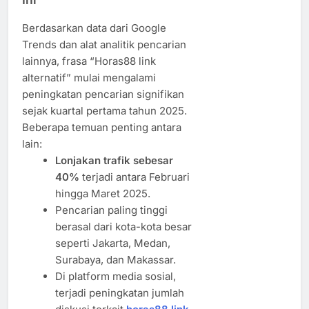
Berdasarkan data dari Google
Trends dan alat analitik pencarian
lainnya, frasa “Horas88 link
alternatif” mulai mengalami
peningkatan pencarian signifikan
sejak kuartal pertama tahun 2025.
Beberapa temuan penting antara
lain:
Lonjakan trafik sebesar
40%
terjadi antara Februari
hingga Maret 2025.
Pencarian paling tinggi
berasal dari kota-kota besar
seperti Jakarta, Medan,
Surabaya, dan Makassar.
Di platform media sosial,
terjadi peningkatan jumlah