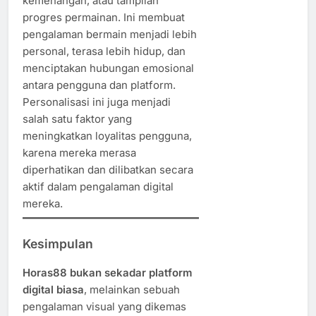
kemenangan, atau tampilan
progres permainan. Ini membuat
pengalaman bermain menjadi lebih
personal, terasa lebih hidup, dan
menciptakan hubungan emosional
antara pengguna dan platform.
Personalisasi ini juga menjadi
salah satu faktor yang
meningkatkan loyalitas pengguna,
karena mereka merasa
diperhatikan dan dilibatkan secara
aktif dalam pengalaman digital
mereka.
Kesimpulan
Horas88 bukan sekadar platform
digital biasa
, melainkan sebuah
pengalaman visual yang dikemas