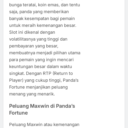
bunga teratai, koin emas, dan tentu
saja, panda yang memberikan
banyak kesempatan bagi pemain
untuk meraih kemenangan besar.
Slot ini dikenal dengan
volatilitasnya yang tinggi dan
pembayaran yang besar,
membuatnya menjadi pilihan utama
para pemain yang ingin mencari
keuntungan besar dalam waktu
singkat. Dengan RTP (Return to
Player) yang cukup tinggi, Panda’s
Fortune menjanjikan peluang
menang yang menarik.
Peluang Maxwin di Panda’s
Fortune
Peluang Maxwin atau kemenangan