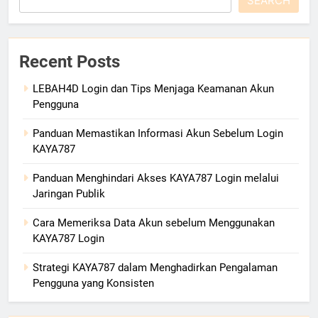
SEARCH
Recent Posts
LEBAH4D Login dan Tips Menjaga Keamanan Akun
Pengguna
Panduan Memastikan Informasi Akun Sebelum Login
KAYA787
Panduan Menghindari Akses KAYA787 Login melalui
Jaringan Publik
Cara Memeriksa Data Akun sebelum Menggunakan
KAYA787 Login
Strategi KAYA787 dalam Menghadirkan Pengalaman
Pengguna yang Konsisten