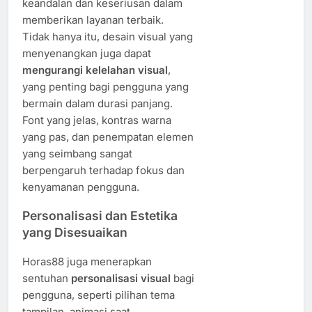
keandalan dan keseriusan dalam
memberikan layanan terbaik.
Tidak hanya itu, desain visual yang
menyenangkan juga dapat
mengurangi kelelahan visual
,
yang penting bagi pengguna yang
bermain dalam durasi panjang.
Font yang jelas, kontras warna
yang pas, dan penempatan elemen
yang seimbang sangat
berpengaruh terhadap fokus dan
kenyamanan pengguna.
Personalisasi dan Estetika
yang Disesuaikan
Horas88 juga menerapkan
sentuhan
personalisasi visual
bagi
pengguna, seperti pilihan tema
tampilan, animasi saat