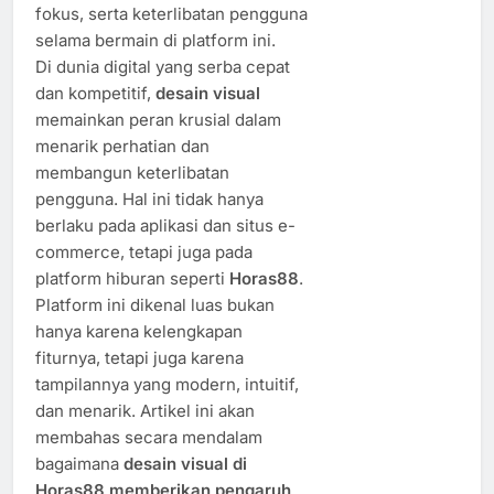
fokus, serta keterlibatan pengguna
selama bermain di platform ini.
Di dunia digital yang serba cepat
dan kompetitif,
desain visual
memainkan peran krusial dalam
menarik perhatian dan
membangun keterlibatan
pengguna. Hal ini tidak hanya
berlaku pada aplikasi dan situs e-
commerce, tetapi juga pada
platform hiburan seperti
Horas88
.
Platform ini dikenal luas bukan
hanya karena kelengkapan
fiturnya, tetapi juga karena
tampilannya yang modern, intuitif,
dan menarik. Artikel ini akan
membahas secara mendalam
bagaimana
desain visual di
Horas88 memberikan pengaruh