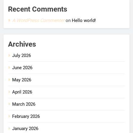
Recent Comments
A WordPress Commenter
on
Hello world!
Archives
July 2026
June 2026
May 2026
April 2026
March 2026
February 2026
January 2026