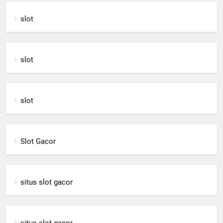
slot
slot
slot
Slot Gacor
situs slot gacor