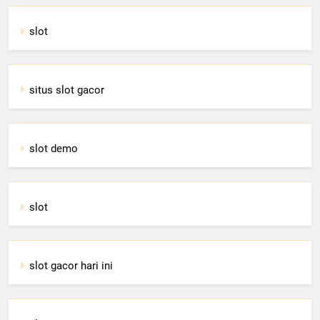
slot
situs slot gacor
slot demo
slot
slot gacor hari ini