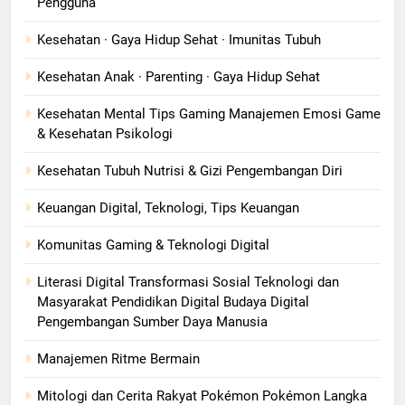
Pengguna
Kesehatan · Gaya Hidup Sehat · Imunitas Tubuh
Kesehatan Anak · Parenting · Gaya Hidup Sehat
Kesehatan Mental Tips Gaming Manajemen Emosi Game
& Kesehatan Psikologi
Kesehatan Tubuh Nutrisi & Gizi Pengembangan Diri
Keuangan Digital, Teknologi, Tips Keuangan
Komunitas Gaming & Teknologi Digital
Literasi Digital Transformasi Sosial Teknologi dan
Masyarakat Pendidikan Digital Budaya Digital
Pengembangan Sumber Daya Manusia
Manajemen Ritme Bermain
Mitologi dan Cerita Rakyat Pokémon Pokémon Langka