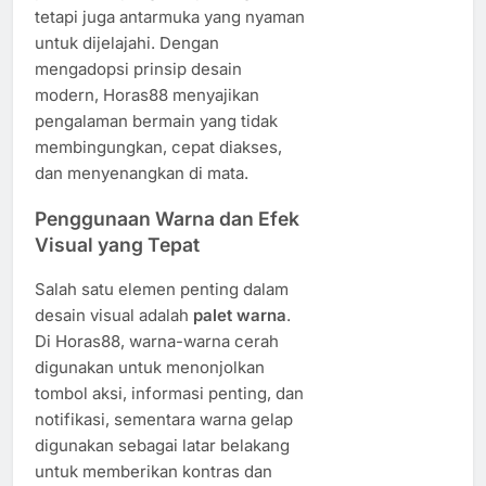
tetapi juga antarmuka yang nyaman
untuk dijelajahi. Dengan
mengadopsi prinsip desain
modern, Horas88 menyajikan
pengalaman bermain yang tidak
membingungkan, cepat diakses,
dan menyenangkan di mata.
Penggunaan Warna dan Efek
Visual yang Tepat
Salah satu elemen penting dalam
desain visual adalah
palet warna
.
Di Horas88, warna-warna cerah
digunakan untuk menonjolkan
tombol aksi, informasi penting, dan
notifikasi, sementara warna gelap
digunakan sebagai latar belakang
untuk memberikan kontras dan