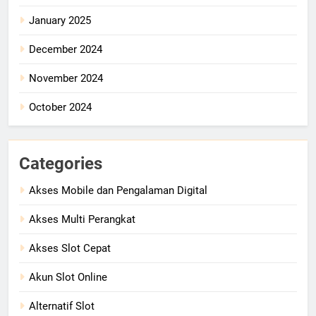
January 2025
December 2024
November 2024
October 2024
Categories
Akses Mobile dan Pengalaman Digital
Akses Multi Perangkat
Akses Slot Cepat
Akun Slot Online
Alternatif Slot