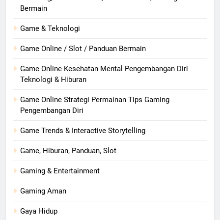
Bermain
Game & Teknologi
Game Online / Slot / Panduan Bermain
Game Online Kesehatan Mental Pengembangan Diri
Teknologi & Hiburan
Game Online Strategi Permainan Tips Gaming
Pengembangan Diri
Game Trends & Interactive Storytelling
Game, Hiburan, Panduan, Slot
Gaming & Entertainment
Gaming Aman
Gaya Hidup