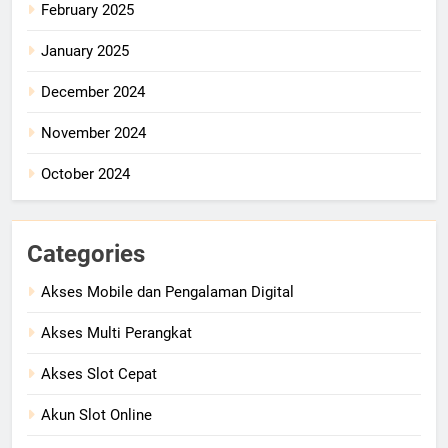
February 2025
January 2025
December 2024
November 2024
October 2024
Categories
Akses Mobile dan Pengalaman Digital
Akses Multi Perangkat
Akses Slot Cepat
Akun Slot Online