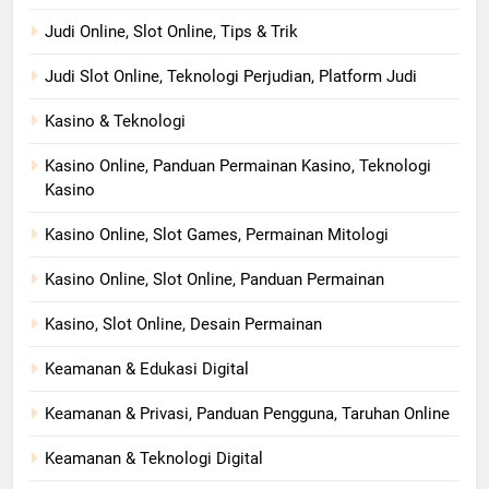
Judi Online, Slot Online, Tips & Trik
Judi Slot Online, Teknologi Perjudian, Platform Judi
Kasino & Teknologi
Kasino Online, Panduan Permainan Kasino, Teknologi
Kasino
Kasino Online, Slot Games, Permainan Mitologi
Kasino Online, Slot Online, Panduan Permainan
Kasino, Slot Online, Desain Permainan
Keamanan & Edukasi Digital
Keamanan & Privasi, Panduan Pengguna, Taruhan Online
Keamanan & Teknologi Digital