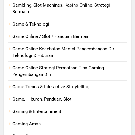
Gambling, Slot Machines, Kasino Online, Strategi
Bermain
Game & Teknologi
Game Online / Slot / Panduan Bermain
Game Online Kesehatan Mental Pengembangan Diri
Teknologi & Hiburan
Game Online Strategi Permainan Tips Gaming
Pengembangan Diri
Game Trends & Interactive Storytelling
Game, Hiburan, Panduan, Slot
Gaming & Entertainment
Gaming Aman