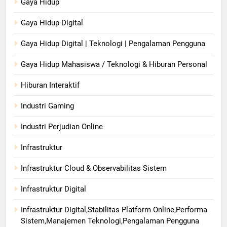
Gaya Hidup
Gaya Hidup Digital
Gaya Hidup Digital | Teknologi | Pengalaman Pengguna
Gaya Hidup Mahasiswa / Teknologi & Hiburan Personal
Hiburan Interaktif
Industri Gaming
Industri Perjudian Online
Infrastruktur
Infrastruktur Cloud & Observabilitas Sistem
Infrastruktur Digital
Infrastruktur Digital,Stabilitas Platform Online,Performa
Sistem,Manajemen Teknologi,Pengalaman Pengguna