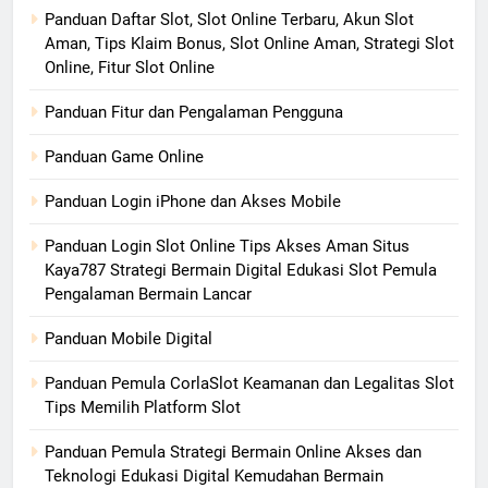
Panduan Daftar Slot, Slot Online Terbaru, Akun Slot
Aman, Tips Klaim Bonus, Slot Online Aman, Strategi Slot
Online, Fitur Slot Online
Panduan Fitur dan Pengalaman Pengguna
Panduan Game Online
Panduan Login iPhone dan Akses Mobile
Panduan Login Slot Online Tips Akses Aman Situs
Kaya787 Strategi Bermain Digital Edukasi Slot Pemula
Pengalaman Bermain Lancar
Panduan Mobile Digital
Panduan Pemula CorlaSlot Keamanan dan Legalitas Slot
Tips Memilih Platform Slot
Panduan Pemula Strategi Bermain Online Akses dan
Teknologi Edukasi Digital Kemudahan Bermain