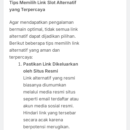
Tips Memilih Link Slot Alternatif
yang Terpercaya
Agar mendapatkan pengalaman
bermain optimal, tidak semua link
alternatif dapat dijadikan pilihan.
Berikut beberapa tips memilih link
alternatif yang aman dan
terpercaya:
Pastikan Link Dikeluarkan
oleh Situs Resmi
Link alternatif yang resmi
biasanya diumumkan
melalui media resmi situs
seperti email terdaftar atau
akun media sosial resmi.
Hindari link yang tersebar
secara acak karena
berpotensi merugikan.