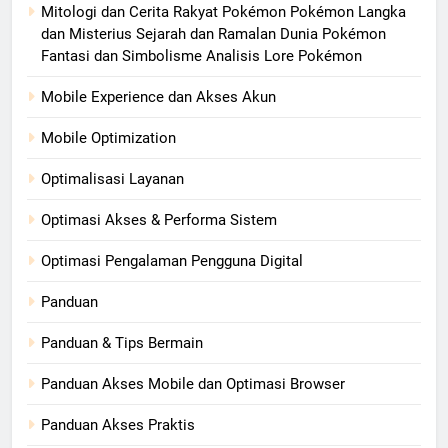
Mitologi dan Cerita Rakyat Pokémon Pokémon Langka
dan Misterius Sejarah dan Ramalan Dunia Pokémon
Fantasi dan Simbolisme Analisis Lore Pokémon
Mobile Experience dan Akses Akun
Mobile Optimization
Optimalisasi Layanan
Optimasi Akses & Performa Sistem
Optimasi Pengalaman Pengguna Digital
Panduan
Panduan & Tips Bermain
Panduan Akses Mobile dan Optimasi Browser
Panduan Akses Praktis