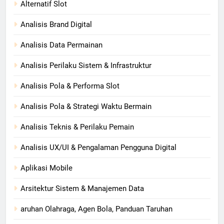
Alternatif Slot
Analisis Brand Digital
Analisis Data Permainan
Analisis Perilaku Sistem & Infrastruktur
Analisis Pola & Performa Slot
Analisis Pola & Strategi Waktu Bermain
Analisis Teknis & Perilaku Pemain
Analisis UX/UI & Pengalaman Pengguna Digital
Aplikasi Mobile
Arsitektur Sistem & Manajemen Data
aruhan Olahraga, Agen Bola, Panduan Taruhan