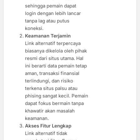
sehingga pemain dapat
login dengan lebih lancar
tanpa lag atau putus
koneksi.
Keamanan Terjamin
Link alternatif terpercaya
biasanya dikelola oleh pihak
resmi dari situs utama. Hal
ini berarti data pemain tetap
aman, transaksi finansial
terlindungi, dan risiko
terkena situs palsu atau
phising sangat kecil. Pemain
dapat fokus bermain tanpa
khawatir akan masalah
keamanan.
Akses Fitur Lengkap
Link alternatif tidak