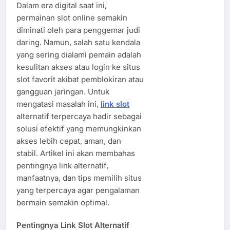
Dalam era digital saat ini,
permainan slot online semakin
diminati oleh para penggemar judi
daring. Namun, salah satu kendala
yang sering dialami pemain adalah
kesulitan akses atau login ke situs
slot favorit akibat pemblokiran atau
gangguan jaringan. Untuk
mengatasi masalah ini,
link slot
alternatif terpercaya hadir sebagai
solusi efektif yang memungkinkan
akses lebih cepat, aman, dan
stabil. Artikel ini akan membahas
pentingnya link alternatif,
manfaatnya, dan tips memilih situs
yang terpercaya agar pengalaman
bermain semakin optimal.
Pentingnya Link Slot Alternatif