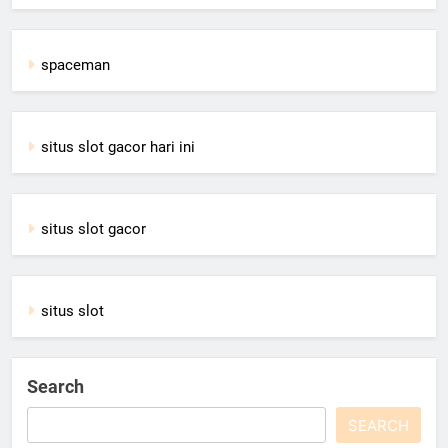
spaceman
situs slot gacor hari ini
situs slot gacor
situs slot
Search
SEARCH