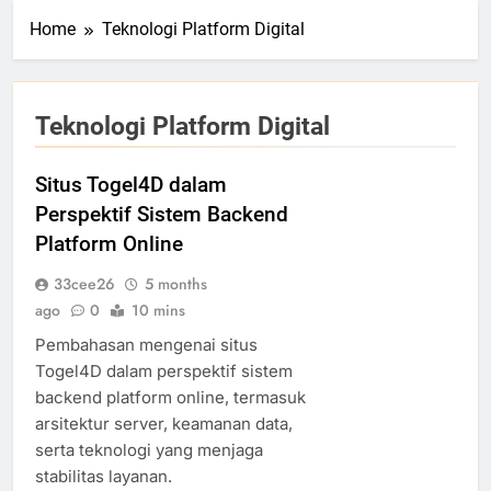
Home
Teknologi Platform Digital
Teknologi Platform Digital
Situs Togel4D dalam
Perspektif Sistem Backend
Platform Online
33cee26
5 months
ago
0
10 mins
Pembahasan mengenai situs
Togel4D dalam perspektif sistem
backend platform online, termasuk
arsitektur server, keamanan data,
serta teknologi yang menjaga
stabilitas layanan.