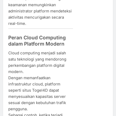
keamanan memungkinkan
administrator platform mendeteksi
aktivitas mencurigakan secara
real-time.
Peran Cloud Computing
dalam Platform Modern
Cloud computing menjadi salah
satu teknologi yang mendorong
perkembangan platform digital
modern.
Dengan memanfaatkan
infrastruktur cloud, platform
seperti situs Togel4D dapat
menyesuaikan kapasitas server
sesuai dengan kebutuhan trafik
pengguna.
Sebagai contoh, ketika terjadi