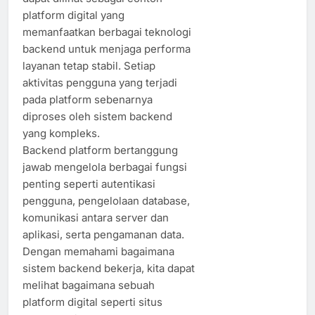
platform digital yang
memanfaatkan berbagai teknologi
backend untuk menjaga performa
layanan tetap stabil. Setiap
aktivitas pengguna yang terjadi
pada platform sebenarnya
diproses oleh sistem backend
yang kompleks.
Backend platform bertanggung
jawab mengelola berbagai fungsi
penting seperti autentikasi
pengguna, pengelolaan database,
komunikasi antara server dan
aplikasi, serta pengamanan data.
Dengan memahami bagaimana
sistem backend bekerja, kita dapat
melihat bagaimana sebuah
platform digital seperti situs