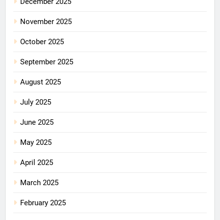
December 2025
November 2025
October 2025
September 2025
August 2025
July 2025
June 2025
May 2025
April 2025
March 2025
February 2025