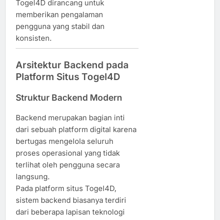
Togel4D dirancang untuk
memberikan pengalaman
pengguna yang stabil dan
konsisten.
Arsitektur Backend pada
Platform Situs Togel4D
Struktur Backend Modern
Backend merupakan bagian inti
dari sebuah platform digital karena
bertugas mengelola seluruh
proses operasional yang tidak
terlihat oleh pengguna secara
langsung.
Pada platform situs Togel4D,
sistem backend biasanya terdiri
dari beberapa lapisan teknologi