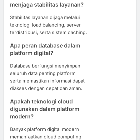
menjaga stabilitas layanan?
Stabilitas layanan dijaga melalui
teknologi load balancing, server
terdistribusi, serta sistem caching.
Apa peran database dalam
platform digital?
Database berfungsi menyimpan
seluruh data penting platform
serta memastikan informasi dapat
diakses dengan cepat dan aman.
Apakah teknologi cloud
digunakan dalam platform
modern?
Banyak platform digital modern
memanfaatkan cloud computing