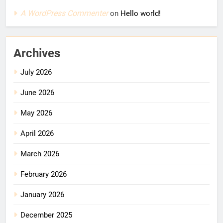
A WordPress Commenter
on
Hello world!
Archives
July 2026
June 2026
May 2026
April 2026
March 2026
February 2026
January 2026
December 2025