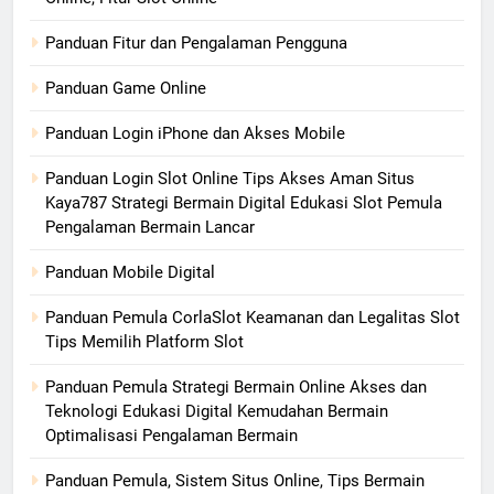
Panduan Fitur dan Pengalaman Pengguna
Panduan Game Online
Panduan Login iPhone dan Akses Mobile
Panduan Login Slot Online Tips Akses Aman Situs
Kaya787 Strategi Bermain Digital Edukasi Slot Pemula
Pengalaman Bermain Lancar
Panduan Mobile Digital
Panduan Pemula CorlaSlot Keamanan dan Legalitas Slot
Tips Memilih Platform Slot
Panduan Pemula Strategi Bermain Online Akses dan
Teknologi Edukasi Digital Kemudahan Bermain
Optimalisasi Pengalaman Bermain
Panduan Pemula, Sistem Situs Online, Tips Bermain