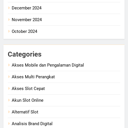
December 2024
November 2024
October 2024
Categories
Akses Mobile dan Pengalaman Digital
Akses Multi Perangkat
Akses Slot Cepat
Akun Slot Online
Alternatif Slot
Analisis Brand Digital