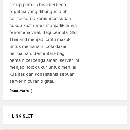
setiap pemain bisa berbeda,
reputasi yang dibangun oleh
cerita-cerita komunitas sudah
cukup kuat untuk menjadikannya
fenomena viral. Bagi pemula, Slot
Thailand menjadi pintu masuk
untuk memahami pola dasar
permainan. Sementara bagi
pemain berpengalaman, server ini
menjadi tolok ukur untuk menilai
kualitas dan konsistensi sebuah
server hiburan digital.
Read More
LINK SLOT