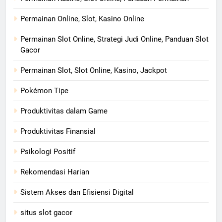
Permainan Online, Slot, Kasino Online
Permainan Slot Online, Strategi Judi Online, Panduan Slot
Gacor
Permainan Slot, Slot Online, Kasino, Jackpot
Pokémon Tipe
Produktivitas dalam Game
Produktivitas Finansial
Psikologi Positif
Rekomendasi Harian
Sistem Akses dan Efisiensi Digital
situs slot gacor