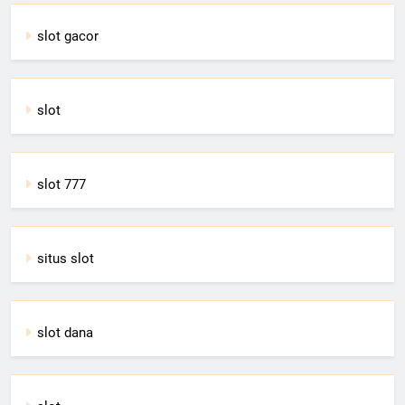
slot gacor
slot
slot 777
situs slot
slot dana