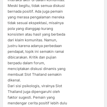
Meski begitu, tidak semua diskusi
bernada positif. Ada juga pemain
yang merasa pengalaman mereka
tidak sesuai ekspektasi, misalnya
pola yang dianggap kurang
konsisten atau hasil yang berbeda
dari klaim komunitas. Namun,
justru karena adanya perbedaan
pendapat, topik ini semakin ramai
dibicarakan. Kritik dan pujian
berpadu dalam forum,
menciptakan diskusi dinamis yang
membuat Slot Thailand semakin
dikenal.
Dari sisi psikologis, viralnya Slot
Thailand juga dipengaruhi oleh
faktor sugesti. Pemain yang
mendengar cerita positif lebih dulu