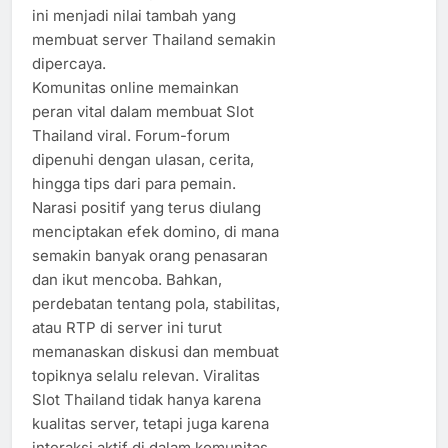
ini menjadi nilai tambah yang
membuat server Thailand semakin
dipercaya.
Komunitas online memainkan
peran vital dalam membuat Slot
Thailand viral. Forum-forum
dipenuhi dengan ulasan, cerita,
hingga tips dari para pemain.
Narasi positif yang terus diulang
menciptakan efek domino, di mana
semakin banyak orang penasaran
dan ikut mencoba. Bahkan,
perdebatan tentang pola, stabilitas,
atau RTP di server ini turut
memanaskan diskusi dan membuat
topiknya selalu relevan. Viralitas
Slot Thailand tidak hanya karena
kualitas server, tetapi juga karena
interaksi aktif di dalam komunitas.