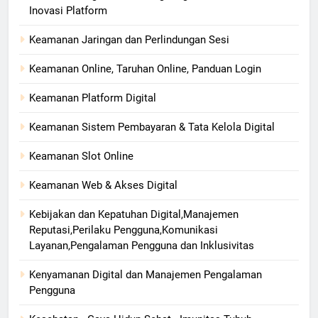
Inovasi Platform
Keamanan Jaringan dan Perlindungan Sesi
Keamanan Online, Taruhan Online, Panduan Login
Keamanan Platform Digital
Keamanan Sistem Pembayaran & Tata Kelola Digital
Keamanan Slot Online
Keamanan Web & Akses Digital
Kebijakan dan Kepatuhan Digital,Manajemen
Reputasi,Perilaku Pengguna,Komunikasi
Layanan,Pengalaman Pengguna dan Inklusivitas
Kenyamanan Digital dan Manajemen Pengalaman
Pengguna