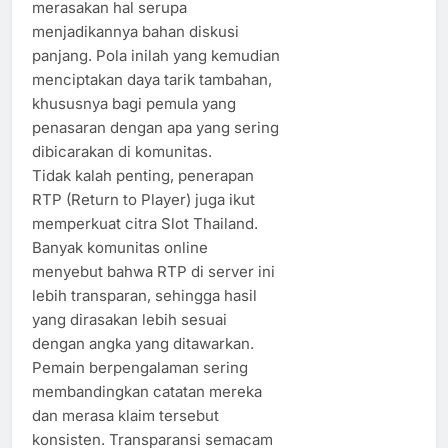
merasakan hal serupa
menjadikannya bahan diskusi
panjang. Pola inilah yang kemudian
menciptakan daya tarik tambahan,
khususnya bagi pemula yang
penasaran dengan apa yang sering
dibicarakan di komunitas.
Tidak kalah penting, penerapan
RTP (Return to Player) juga ikut
memperkuat citra Slot Thailand.
Banyak komunitas online
menyebut bahwa RTP di server ini
lebih transparan, sehingga hasil
yang dirasakan lebih sesuai
dengan angka yang ditawarkan.
Pemain berpengalaman sering
membandingkan catatan mereka
dan merasa klaim tersebut
konsisten. Transparansi semacam