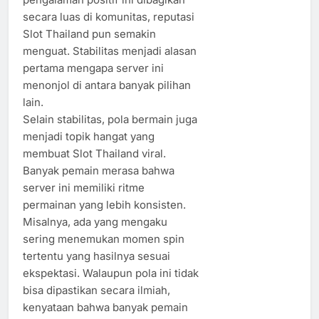
secara luas di komunitas, reputasi
Slot Thailand pun semakin
menguat. Stabilitas menjadi alasan
pertama mengapa server ini
menonjol di antara banyak pilihan
lain.
Selain stabilitas, pola bermain juga
menjadi topik hangat yang
membuat Slot Thailand viral.
Banyak pemain merasa bahwa
server ini memiliki ritme
permainan yang lebih konsisten.
Misalnya, ada yang mengaku
sering menemukan momen spin
tertentu yang hasilnya sesuai
ekspektasi. Walaupun pola ini tidak
bisa dipastikan secara ilmiah,
kenyataan bahwa banyak pemain