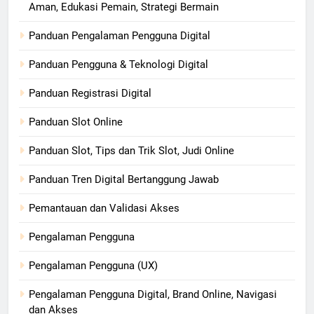
Aman, Edukasi Pemain, Strategi Bermain
Panduan Pengalaman Pengguna Digital
Panduan Pengguna & Teknologi Digital
Panduan Registrasi Digital
Panduan Slot Online
Panduan Slot, Tips dan Trik Slot, Judi Online
Panduan Tren Digital Bertanggung Jawab
Pemantauan dan Validasi Akses
Pengalaman Pengguna
Pengalaman Pengguna (UX)
Pengalaman Pengguna Digital, Brand Online, Navigasi
dan Akses