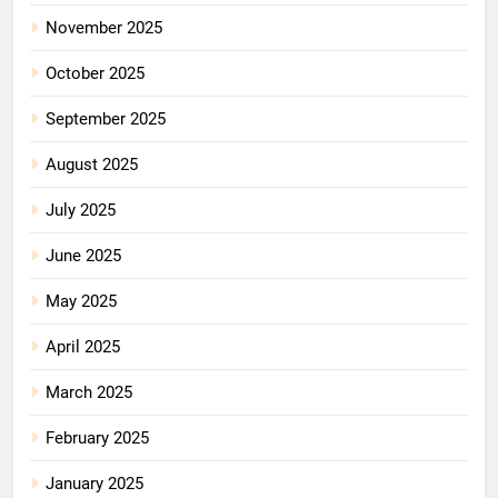
November 2025
October 2025
September 2025
August 2025
July 2025
June 2025
May 2025
April 2025
March 2025
February 2025
January 2025