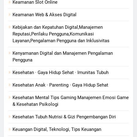
Keamanan Slot Online
Keamanan Web & Akses Digital
Kebijakan dan Kepatuhan Digital,Manajemen
Reputasi,Perilaku Pengguna,Komunikasi
Layanan,Pengalaman Pengguna dan Inklusivitas
Kenyamanan Digital dan Manajemen Pengalaman
Pengguna
Kesehatan · Gaya Hidup Sehat · Imunitas Tubuh
Kesehatan Anak · Parenting · Gaya Hidup Sehat
Kesehatan Mental Tips Gaming Manajemen Emosi Game
& Kesehatan Psikologi
Kesehatan Tubuh Nutrisi & Gizi Pengembangan Diri
Keuangan Digital, Teknologi, Tips Keuangan