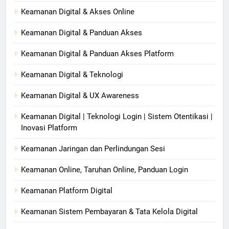
Keamanan Digital & Akses Online
Keamanan Digital & Panduan Akses
Keamanan Digital & Panduan Akses Platform
Keamanan Digital & Teknologi
Keamanan Digital & UX Awareness
Keamanan Digital | Teknologi Login | Sistem Otentikasi |
Inovasi Platform
Keamanan Jaringan dan Perlindungan Sesi
Keamanan Online, Taruhan Online, Panduan Login
Keamanan Platform Digital
Keamanan Sistem Pembayaran & Tata Kelola Digital