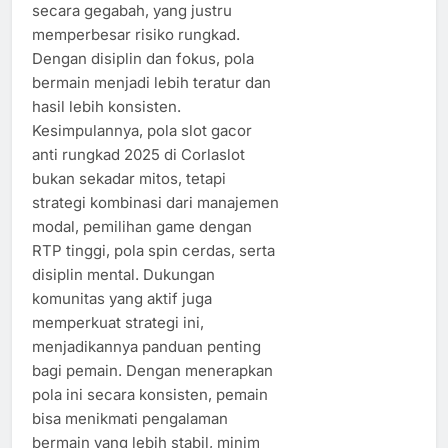
secara gegabah, yang justru
memperbesar risiko rungkad.
Dengan disiplin dan fokus, pola
bermain menjadi lebih teratur dan
hasil lebih konsisten.
Kesimpulannya, pola slot gacor
anti rungkad 2025 di Corlaslot
bukan sekadar mitos, tetapi
strategi kombinasi dari manajemen
modal, pemilihan game dengan
RTP tinggi, pola spin cerdas, serta
disiplin mental. Dukungan
komunitas yang aktif juga
memperkuat strategi ini,
menjadikannya panduan penting
bagi pemain. Dengan menerapkan
pola ini secara konsisten, pemain
bisa menikmati pengalaman
bermain yang lebih stabil, minim