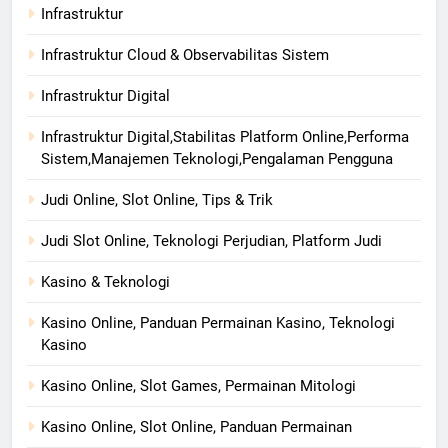
Infrastruktur
Infrastruktur Cloud & Observabilitas Sistem
Infrastruktur Digital
Infrastruktur Digital,Stabilitas Platform Online,Performa
Sistem,Manajemen Teknologi,Pengalaman Pengguna
Judi Online, Slot Online, Tips & Trik
Judi Slot Online, Teknologi Perjudian, Platform Judi
Kasino & Teknologi
Kasino Online, Panduan Permainan Kasino, Teknologi
Kasino
Kasino Online, Slot Games, Permainan Mitologi
Kasino Online, Slot Online, Panduan Permainan