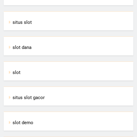
situs slot
slot dana
slot
situs slot gacor
slot demo