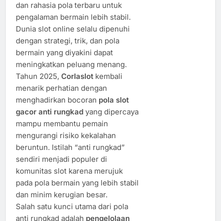
dan rahasia pola terbaru untuk
pengalaman bermain lebih stabil.
Dunia slot online selalu dipenuhi
dengan strategi, trik, dan pola
bermain yang diyakini dapat
meningkatkan peluang menang.
Tahun 2025,
Corlaslot
kembali
menarik perhatian dengan
menghadirkan bocoran
pola slot
gacor anti rungkad
yang dipercaya
mampu membantu pemain
mengurangi risiko kekalahan
beruntun. Istilah “anti rungkad”
sendiri menjadi populer di
komunitas slot karena merujuk
pada pola bermain yang lebih stabil
dan minim kerugian besar.
Salah satu kunci utama dari pola
anti rungkad adalah
pengelolaan