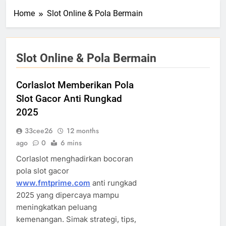
Home
Slot Online & Pola Bermain
Slot Online & Pola Bermain
Corlaslot Memberikan Pola
Slot Gacor Anti Rungkad
2025
33cee26
12 months
ago
0
6 mins
Corlaslot menghadirkan bocoran
pola slot gacor
www.fmtprime.com
anti rungkad
2025 yang dipercaya mampu
meningkatkan peluang
kemenangan. Simak strategi, tips,