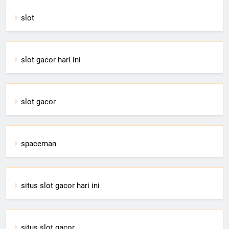
slot
slot gacor hari ini
slot gacor
spaceman
situs slot gacor hari ini
situs slot gacor