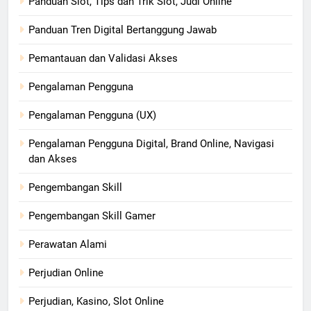
Panduan Slot, Tips dan Trik Slot, Judi Online
Panduan Tren Digital Bertanggung Jawab
Pemantauan dan Validasi Akses
Pengalaman Pengguna
Pengalaman Pengguna (UX)
Pengalaman Pengguna Digital, Brand Online, Navigasi
dan Akses
Pengembangan Skill
Pengembangan Skill Gamer
Perawatan Alami
Perjudian Online
Perjudian, Kasino, Slot Online