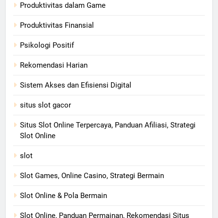
Produktivitas dalam Game
Produktivitas Finansial
Psikologi Positif
Rekomendasi Harian
Sistem Akses dan Efisiensi Digital
situs slot gacor
Situs Slot Online Terpercaya, Panduan Afiliasi, Strategi
Slot Online
slot
Slot Games, Online Casino, Strategi Bermain
Slot Online & Pola Bermain
Slot Online, Panduan Permainan, Rekomendasi Situs