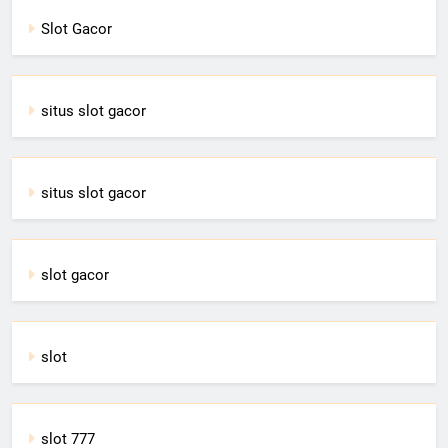
Slot Gacor
situs slot gacor
situs slot gacor
slot gacor
slot
slot 777