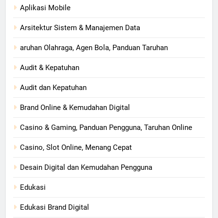
Aplikasi Mobile
Arsitektur Sistem & Manajemen Data
aruhan Olahraga, Agen Bola, Panduan Taruhan
Audit & Kepatuhan
Audit dan Kepatuhan
Brand Online & Kemudahan Digital
Casino & Gaming, Panduan Pengguna, Taruhan Online
Casino, Slot Online, Menang Cepat
Desain Digital dan Kemudahan Pengguna
Edukasi
Edukasi Brand Digital