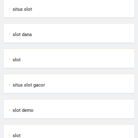
situs slot
slot dana
slot
situs slot gacor
slot demo
slot