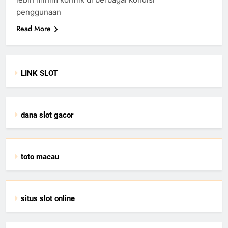
penggunaan
Read More
LINK SLOT
dana slot gacor
toto macau
situs slot online