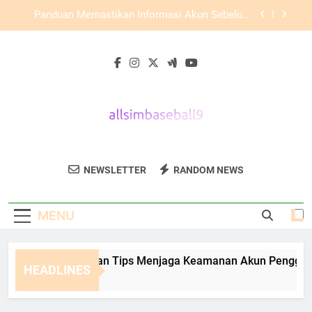
Skip
Panduan Menghindari Akses KAYA787 Login
to
melalui Jaringan Publik
content
Cara Memeriksa Data Akun sebelum
Menggunakan KAYA787 Login
LEBAH4D Login dan Tips Menjaga Keamanan
Akun Pengguna
Panduan Memastikan Informasi Akun Sebelum
Login KAYA787
Panduan Menghindari Akses KAYA787 Login
melalui Jaringan Publik
All Sim Baseball
Mainkan Baseball Online Di All Sim Baseball
Cara Memeriksa Data Akun sebelum
NEWSLETTER
RANDOM NEWS
9
Menggunakan KAYA787 Login
9. Pengalaman Game Yang Seru Dan
Realistis.
MENU
EBAH4D Login dan Tips Menjaga Keamanan Akun Pengguna
HEADLINES
Weeks Ago