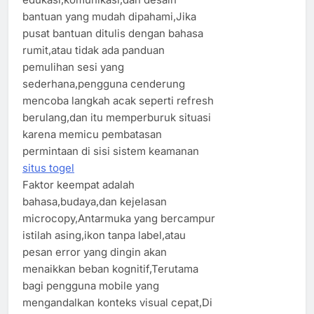
bantuan yang mudah dipahami,Jika
pusat bantuan ditulis dengan bahasa
rumit,atau tidak ada panduan
pemulihan sesi yang
sederhana,pengguna cenderung
mencoba langkah acak seperti refresh
berulang,dan itu memperburuk situasi
karena memicu pembatasan
permintaan di sisi sistem keamanan
situs togel
Faktor keempat adalah
bahasa,budaya,dan kejelasan
microcopy,Antarmuka yang bercampur
istilah asing,ikon tanpa label,atau
pesan error yang dingin akan
menaikkan beban kognitif,Terutama
bagi pengguna mobile yang
mengandalkan konteks visual cepat,Di