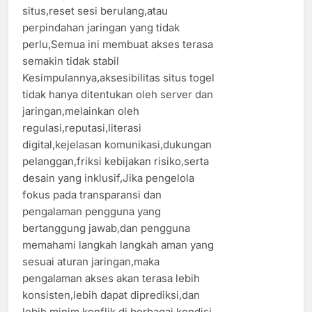
situs,reset sesi berulang,atau
perpindahan jaringan yang tidak
perlu,Semua ini membuat akses terasa
semakin tidak stabil
Kesimpulannya,aksesibilitas situs togel
tidak hanya ditentukan oleh server dan
jaringan,melainkan oleh
regulasi,reputasi,literasi
digital,kejelasan komunikasi,dukungan
pelanggan,friksi kebijakan risiko,serta
desain yang inklusif,Jika pengelola
fokus pada transparansi dan
pengalaman pengguna yang
bertanggung jawab,dan pengguna
memahami langkah langkah aman yang
sesuai aturan jaringan,maka
pengalaman akses akan terasa lebih
konsisten,lebih dapat diprediksi,dan
lebih minim konflik di berbagai kondisi