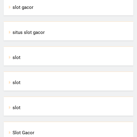
slot gacor
situs slot gacor
slot
slot
slot
Slot Gacor