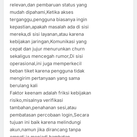
relevan,dan pembaruan status yang
mudah dipahami,Ketika akses
terganggu,pengguna biasanya ingin
kepastian,apakah masalah ada di sisi
mereka,di sisi layanan,atau karena
kebijakan jaringan,Komunikasi yang
cepat dan jujur menurunkan churn
sekaligus mencegah rumor,Di sisi
operasional,ini juga memperkecil
beban tiket karena pengguna tidak
mengirim pertanyaan yang sama
berulang kali
Faktor keenam adalah friksi kebijakan
risiko,misalnya verifikasi
tambahan,penahanan sesi,atau
pembatasan percobaan login,Secara
tujuan ini baik karena melindungi
akun,namun jika dirancang tanpa
empati,ia menjadi hambatan