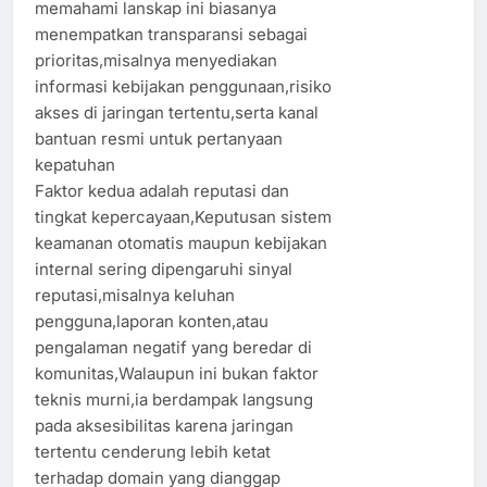
memahami lanskap ini biasanya
menempatkan transparansi sebagai
prioritas,misalnya menyediakan
informasi kebijakan penggunaan,risiko
akses di jaringan tertentu,serta kanal
bantuan resmi untuk pertanyaan
kepatuhan
Faktor kedua adalah reputasi dan
tingkat kepercayaan,Keputusan sistem
keamanan otomatis maupun kebijakan
internal sering dipengaruhi sinyal
reputasi,misalnya keluhan
pengguna,laporan konten,atau
pengalaman negatif yang beredar di
komunitas,Walaupun ini bukan faktor
teknis murni,ia berdampak langsung
pada aksesibilitas karena jaringan
tertentu cenderung lebih ketat
terhadap domain yang dianggap