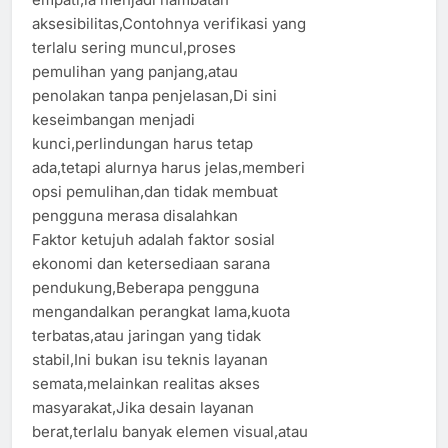
aksesibilitas,Contohnya verifikasi yang
terlalu sering muncul,proses
pemulihan yang panjang,atau
penolakan tanpa penjelasan,Di sini
keseimbangan menjadi
kunci,perlindungan harus tetap
ada,tetapi alurnya harus jelas,memberi
opsi pemulihan,dan tidak membuat
pengguna merasa disalahkan
Faktor ketujuh adalah faktor sosial
ekonomi dan ketersediaan sarana
pendukung,Beberapa pengguna
mengandalkan perangkat lama,kuota
terbatas,atau jaringan yang tidak
stabil,Ini bukan isu teknis layanan
semata,melainkan realitas akses
masyarakat,Jika desain layanan
berat,terlalu banyak elemen visual,atau