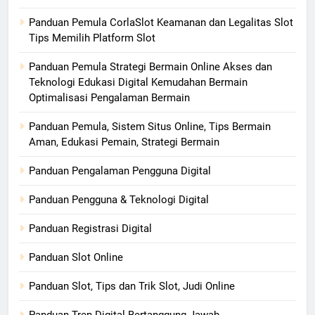
Panduan Pemula CorlaSlot Keamanan dan Legalitas Slot
Tips Memilih Platform Slot
Panduan Pemula Strategi Bermain Online Akses dan
Teknologi Edukasi Digital Kemudahan Bermain
Optimalisasi Pengalaman Bermain
Panduan Pemula, Sistem Situs Online, Tips Bermain
Aman, Edukasi Pemain, Strategi Bermain
Panduan Pengalaman Pengguna Digital
Panduan Pengguna & Teknologi Digital
Panduan Registrasi Digital
Panduan Slot Online
Panduan Slot, Tips dan Trik Slot, Judi Online