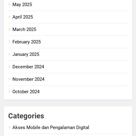
May 2025
April 2025
March 2025
February 2025
January 2025
December 2024
November 2024
October 2024
Categories
Akses Mobile dan Pengalaman Digital