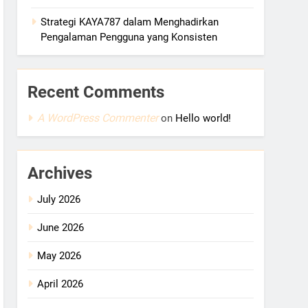
Strategi KAYA787 dalam Menghadirkan
Pengalaman Pengguna yang Konsisten
Recent Comments
A WordPress Commenter
on
Hello world!
Archives
July 2026
June 2026
May 2026
April 2026