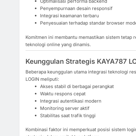
Optimalisasi performa backend
Penyempurnaan desain responsif
Integrasi keamanan terbaru
Penyesuaian terhadap standar browser mod
Komitmen ini membantu memastikan sistem tetap r
teknologi online yang dinamis.
Keunggulan Strategis KAYA787 L
Beberapa keunggulan utama integrasi teknologi re
LOGIN meliputi:
Akses stabil di berbagai perangkat
Waktu respons cepat
Integrasi autentikasi modern
Monitoring server aktif
Stabilitas saat trafik tinggi
Kombinasi faktor ini memperkuat posisi sistem lo