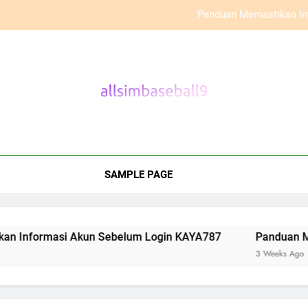
Panduan Memastikan In
Panduan Menghindari Akses K
Cara Memeriksa Data Akun
LEBAH4D Login dan T
 Sim Baseball 9
Panduan Memastikan In
seball Online Di All Sim Baseball 9. Pengalaman Game Yang Se
Panduan Menghindari Akses K
SAMPLE PAGE
Cara Memeriksa Data Akun
si Akun Sebelum Login KAYA787
Panduan Menghindari A
3 Weeks Ago