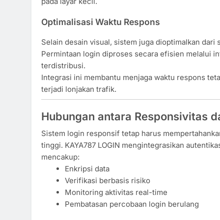
pada layar kecil.
Optimalisasi Waktu Respons
Selain desain visual, sistem juga dioptimalkan dari 
Permintaan login diproses secara efisien melalui in
terdistribusi.
Integrasi ini membantu menjaga waktu respons te
terjadi lonjakan trafik.
Hubungan antara Responsivitas 
Sistem login responsif tetap harus mempertahank
tinggi. KAYA787 LOGIN mengintegrasikan autentika
mencakup:
Enkripsi data
Verifikasi berbasis risiko
Monitoring aktivitas real-time
Pembatasan percobaan login berulang