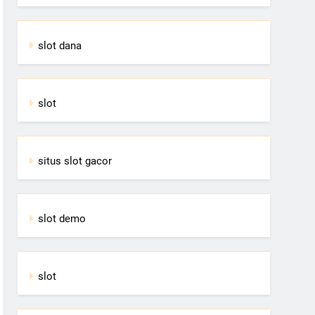
slot dana
slot
situs slot gacor
slot demo
slot