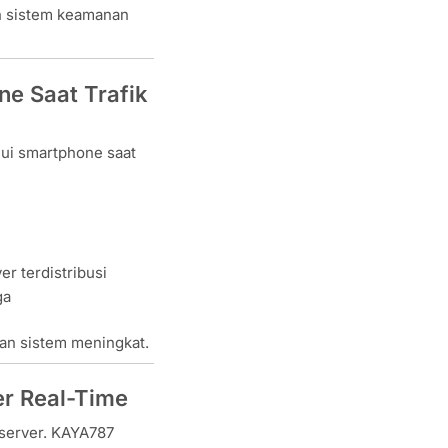
n sistem keamanan
ne Saat Trafik
ui smartphone saat
er terdistribusi
ga
ban sistem meningkat.
er Real-Time
s server. KAYA787