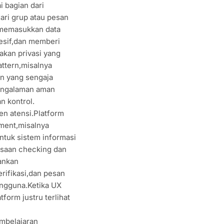
i bagian dari
ari grup atau pesan
 memasukkan data
resif,dan memberi
akan privasi yang
attern,misalnya
in yang sengaja
engalaman aman
n kontrol.
en atensi.Platform
ment,misalnya
ntuk sistem informasi
asaan checking dan
ankan
erifikasi,dan pesan
engguna.Ketika UX
form justru terlihat
mbelajaran