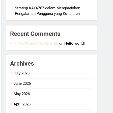
Strategi KAYA787 dalam Menghadirkan
Pengalaman Pengguna yang Konsisten
Recent Comments
A WordPress Commenter
on
Hello world!
Archives
July 2026
June 2026
May 2026
April 2026