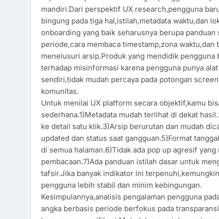
mandiri.Dari perspektif UX research,pengguna baru
bingung pada tiga hal,istilah,metadata waktu,dan lo
onboarding yang baik seharusnya berupa panduan si
periode,cara membaca timestamp,zona waktu,dan 
menelusuri arsip.Produk yang mendidik pengguna b
terhadap misinformasi karena pengguna punya ala
sendiri,tidak mudah percaya pada potongan screens
komunitas.
Untuk menilai UX platform secara objektif,kamu bis
sederhana.1)Metadata mudah terlihat di dekat hasil
ke detail satu klik.3)Arsip berurutan dan mudah dic
updated dan status saat gangguan.5)Format tangga
di semua halaman.6)Tidak ada pop up agresif yan
pembacaan.7)Ada panduan istilah dasar untuk meng
tafsir.Jika banyak indikator ini terpenuhi,kemungk
pengguna lebih stabil dan minim kebingungan.
Kesimpulannya,analisis pengalaman pengguna pada
angka berbasis periode berfokus pada transparans