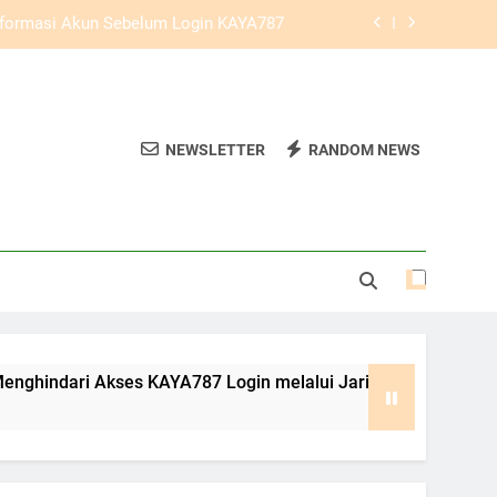
formasi Akun Sebelum Login KAYA787
AYA787 Login melalui Jaringan Publik
 sebelum Menggunakan KAYA787 Login
NEWSLETTER
RANDOM NEWS
ips Menjaga Keamanan Akun Pengguna
formasi Akun Sebelum Login KAYA787
ru Dan Realistis.
AYA787 Login melalui Jaringan Publik
 sebelum Menggunakan KAYA787 Login
kses KAYA787 Login melalui Jaringan Publik
Cara Mem
3 Weeks Ag