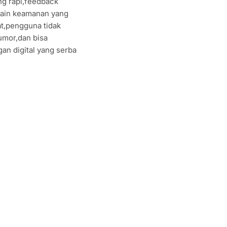
ng rapi,feedback
esain keamanan yang
uat,pengguna tidak
umor,dan bisa
an digital yang serba