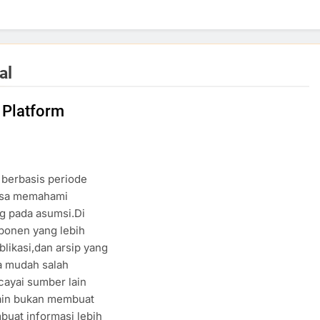
al
 Platform
berbasis periode
bisa memahami
g pada asumsi.Di
ponen yang lebih
blikasi,dan arsip yang
na mudah salah
ayai sumber lain
sain bukan membuat
uat informasi lebih