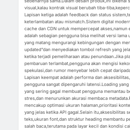
sebenarnya sama.Dalam desain produk,ini dikenal 
visual,kalau kontrak visual berubah tiba-tiba,keper
Lapisan ketiga adalah feedback dan status sistem,te
keterlambatan atau mismatch.Sistem digital moder
cache dan CDN untuk mempercepat akses,namun 
adalah sebagian pengguna bisa melihat versi lama
yang matang mengurangi kebingungan dengan mena
updated”dan menyediakan tombol refresh yang jela
ketika terjadi pemeliharaan atau penundaan.Jika pl
pembaruan terlambat,pengguna akan mengisi kek
spekulasi,dan rumor menyebar lebih cepat daripada 
Lapisan keempat adalah performa dan aksesibilita
pengguna sangat dipengaruhi latensi.Loading yang
yang sering gagal membuat pengguna memantau b
stres,dan menurunkan akurasi membaca metadata.P
mencakup optimasi ukuran halaman,prioritasi konten
yang jelas ketika API gagal.Selain itu,aksesibilitas 
teks,ukuran font,dan struktur heading membantu 
salah baca,terutama pada layar kecil dan kondisi c