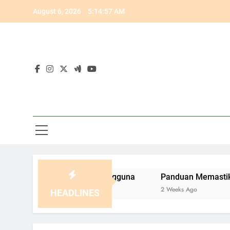
Skip
August 6, 2026
5:14:58 AM
to
content
All
Mainkan Ba
eamanan Akun Pengguna
Panduan Memastikan Informas
2 Weeks Ago
HEADLINES