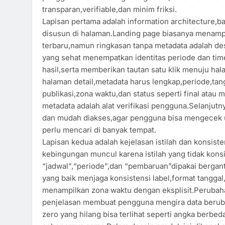
transparan,verifiable,dan minim friksi.
Lapisan pertama adalah information architecture,b
disusun di halaman.Landing page biasanya menampi
terbaru,namun ringkasan tanpa metadata adalah de
yang sehat menempatkan identitas periode dan ti
hasil,serta memberikan tautan satu klik menuju hal
halaman detail,metadata harus lengkap,periode,tan
publikasi,zona waktu,dan status seperti final atau
metadata adalah alat verifikasi pengguna.Selanjutny
dan mudah diakses,agar pengguna bisa mengecek u
perlu mencari di banyak tempat.
Lapisan kedua adalah kejelasan istilah dan konsist
kebingungan muncul karena istilah yang tidak kons
“jadwal”,“periode”,dan “pembaruan”dipakai bergant
yang baik menjaga konsistensi label,format tanggal
menampilkan zona waktu dengan eksplisit.Perubah
penjelasan membuat pengguna mengira data beruba
zero yang hilang bisa terlihat seperti angka berbed