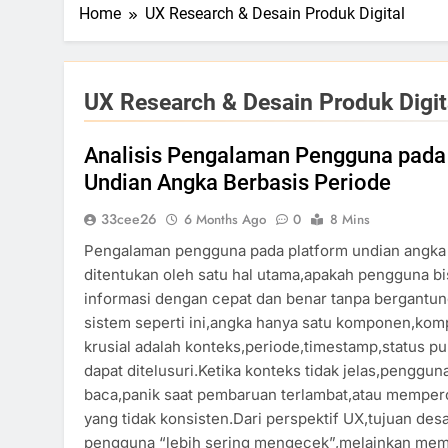
Home
UX Research & Desain Produk Digital
UX Research & Desain Produk Digit
Analisis Pengalaman Pengguna pada
Undian Angka Berbasis Periode
33cee26
6 Months Ago
0
8 Mins
Pengalaman pengguna pada platform undian angka 
ditentukan oleh satu hal utama,apakah pengguna 
informasi dengan cepat dan benar tanpa bergantun
sistem seperti ini,angka hanya satu komponen,kom
krusial adalah konteks,periode,timestamp,status pu
dapat ditelusuri.Ketika konteks tidak jelas,penggu
baca,panik saat pembaruan terlambat,atau memperc
yang tidak konsisten.Dari perspektif UX,tujuan de
pengguna “lebih sering mengecek”,melainkan memb