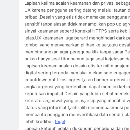
Lapisan kelima adalah keamanan dan privasi sebaga
UX,karena pengguna sering datang melalui tautan d
pribadi.Desain yang etis tidak memaksa pengguna
sensitif tanpa alasan,tidak menampilkan pop up ag
sinyal keamanan seperti koneksi HTTPS serta kebij
jelas.UX keamanan juga berarti menghindari dark p
tombol yang menyamarkan pilihan keluar,atau desa
membingungkan agar pengguna klik tanpa sadar.P
bukan hanya soal fitur,namun juga soal kejelasan da
Lapisan keenam adalah desain etis terkait manajem
digital sering tergoda memakai mekanisme engage
countdown,notifikasi agresif,atau banner urgensi.U
angka,urgensi yang berlebihan dapat memicu kebi
keputusan impulsif.Desain yang lebih sehat menek
keteraturan,jadwal yang jelas,arsip yang mudah div
status yang informatif,alih-alih memompa emosi p
membantu pengguna memverifikasi data sendiri,plat
lebih kredibel.
togel
Lapisan ketujuh adalah dukungan pengguna dan pe