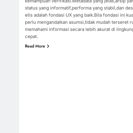
kemampuan verifikasi.Metadata yang jelas,arsip ya
status yang informatif,performa yang stabil,dan d
etis adalah fondasi UX yang baik.Bila fondasi ini k
perlu mengandalkan asumsi,tidak mudah terseret r
memahami informasi secara lebih akurat di lingkung
cepat.
Read More