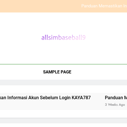
Panduan Memastikan In
Panduan Menghindari Akses K
Cara Memeriksa Data Akun
LEBAH4D Login dan T
 Sim Baseball 9
Panduan Memastikan In
seball Online Di All Sim Baseball 9. Pengalaman Game Yang Se
Panduan Menghindari Akses K
SAMPLE PAGE
Cara Memeriksa Data Akun
i Akun Sebelum Login KAYA787
Panduan Menghindari A
3 Weeks Ago