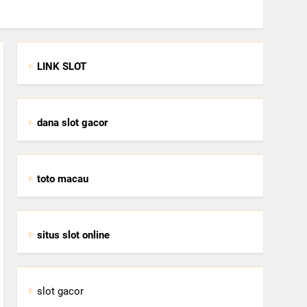
LINK SLOT
dana slot gacor
toto macau
situs slot online
slot gacor