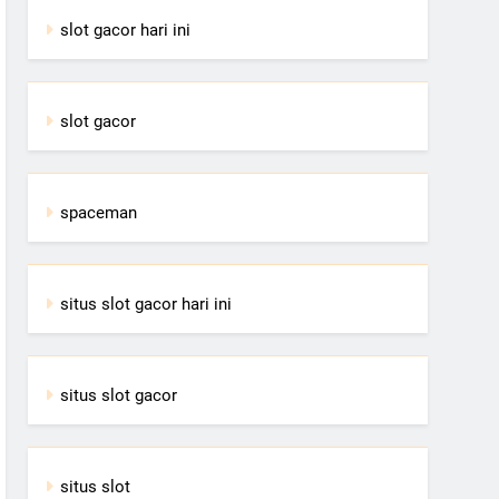
slot gacor hari ini
slot gacor
spaceman
situs slot gacor hari ini
situs slot gacor
situs slot