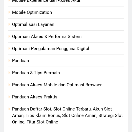
Mobile Experience dan Akses Akun
Mobile Optimization
Optimalisasi Layanan
Optimasi Akses & Performa Sistem
Optimasi Pengalaman Pengguna Digital
Panduan
Panduan & Tips Bermain
Panduan Akses Mobile dan Optimasi Browser
Panduan Akses Praktis
Panduan Daftar Slot, Slot Online Terbaru, Akun Slot
Aman, Tips Klaim Bonus, Slot Online Aman, Strategi Slot
Online, Fitur Slot Online