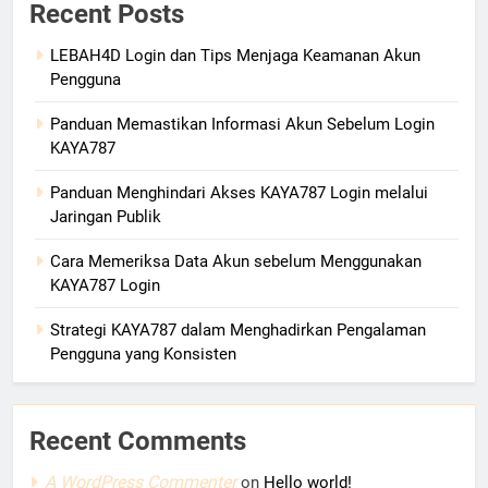
Recent Posts
LEBAH4D Login dan Tips Menjaga Keamanan Akun
Pengguna
Panduan Memastikan Informasi Akun Sebelum Login
KAYA787
Panduan Menghindari Akses KAYA787 Login melalui
Jaringan Publik
Cara Memeriksa Data Akun sebelum Menggunakan
KAYA787 Login
Strategi KAYA787 dalam Menghadirkan Pengalaman
Pengguna yang Konsisten
Recent Comments
A WordPress Commenter
on
Hello world!