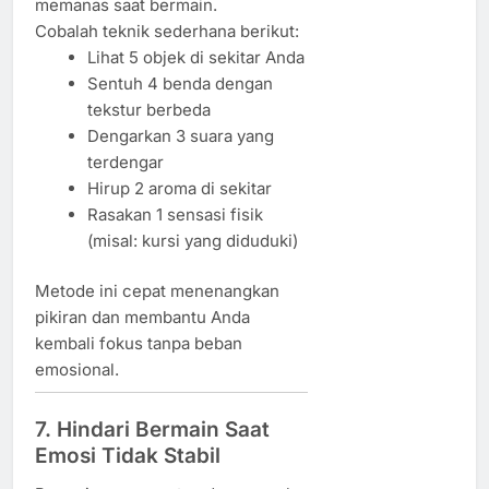
memanas saat bermain.
Cobalah teknik sederhana berikut:
Lihat 5 objek di sekitar Anda
Sentuh 4 benda dengan
tekstur berbeda
Dengarkan 3 suara yang
terdengar
Hirup 2 aroma di sekitar
Rasakan 1 sensasi fisik
(misal: kursi yang diduduki)
Metode ini cepat menenangkan
pikiran dan membantu Anda
kembali fokus tanpa beban
emosional.
7. Hindari Bermain Saat
Emosi Tidak Stabil