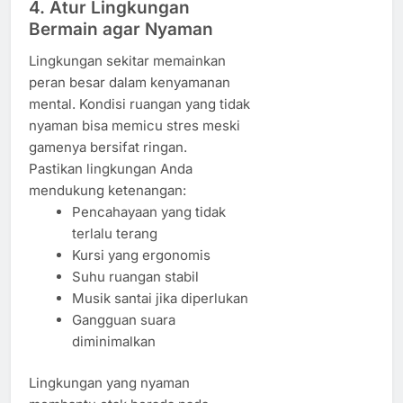
4. Atur Lingkungan
Bermain agar Nyaman
Lingkungan sekitar memainkan
peran besar dalam kenyamanan
mental. Kondisi ruangan yang tidak
nyaman bisa memicu stres meski
gamenya bersifat ringan.
Pastikan lingkungan Anda
mendukung ketenangan:
Pencahayaan yang tidak
terlalu terang
Kursi yang ergonomis
Suhu ruangan stabil
Musik santai jika diperlukan
Gangguan suara
diminimalkan
Lingkungan yang nyaman