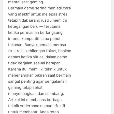
mental saat gaming.
Bermain game sering menjadi cara
yang efektif untuk melepas stres,
tetapi tidak jarang justru memicu
ketegangan baru — terutama
ketika permainan berlangsung
intens, kompetitif, atau penuh
tekanan. Banyak pemain merasa
frustrasi, kehilangan fokus, bahkan
cemas ketika situasi dalam game
tidak berjalan sesuai harapan.
Karena itu, memiliki teknik untuk
menenangkan pikiran saat bermain
sangat penting agar pengalaman
gaming tetap sehat,
menyenangkan, dan seimbang.
Artikel ini membahas berbagai
teknik sederhana namun efektif
untuk membantu Anda tetap