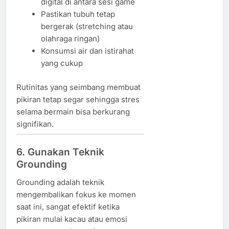
digital di antara sesi game
Pastikan tubuh tetap
bergerak (stretching atau
olahraga ringan)
Konsumsi air dan istirahat
yang cukup
Rutinitas yang seimbang membuat
pikiran tetap segar sehingga stres
selama bermain bisa berkurang
signifikan.
6. Gunakan Teknik
Grounding
Grounding adalah teknik
mengembalikan fokus ke momen
saat ini, sangat efektif ketika
pikiran mulai kacau atau emosi