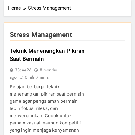
Home
Stress Management
Stress Management
Teknik Menenangkan Pikiran
Saat Bermain
33cee26
8 months
ago
0
7 mins
Pelajari berbagai teknik
menenangkan pikiran saat bermain
game agar pengalaman bermain
lebih fokus, rileks, dan
menyenangkan. Cocok untuk
pemain kasual maupun kompetitif
yang ingin menjaga kenyamanan