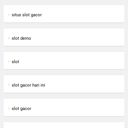
situs slot gacor
slot demo
slot
slot gacor hari ini
slot gacor