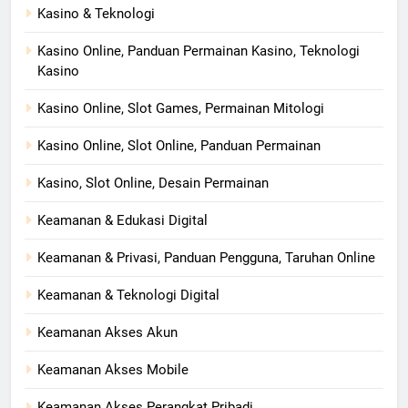
Kasino & Teknologi
Kasino Online, Panduan Permainan Kasino, Teknologi
Kasino
Kasino Online, Slot Games, Permainan Mitologi
Kasino Online, Slot Online, Panduan Permainan
Kasino, Slot Online, Desain Permainan
Keamanan & Edukasi Digital
Keamanan & Privasi, Panduan Pengguna, Taruhan Online
Keamanan & Teknologi Digital
Keamanan Akses Akun
Keamanan Akses Mobile
Keamanan Akses Perangkat Pribadi