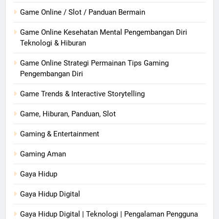
Game Online / Slot / Panduan Bermain
Game Online Kesehatan Mental Pengembangan Diri
Teknologi & Hiburan
Game Online Strategi Permainan Tips Gaming
Pengembangan Diri
Game Trends & Interactive Storytelling
Game, Hiburan, Panduan, Slot
Gaming & Entertainment
Gaming Aman
Gaya Hidup
Gaya Hidup Digital
Gaya Hidup Digital | Teknologi | Pengalaman Pengguna