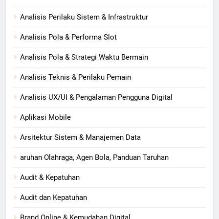
Analisis Perilaku Sistem & Infrastruktur
Analisis Pola & Performa Slot
Analisis Pola & Strategi Waktu Bermain
Analisis Teknis & Perilaku Pemain
Analisis UX/UI & Pengalaman Pengguna Digital
Aplikasi Mobile
Arsitektur Sistem & Manajemen Data
aruhan Olahraga, Agen Bola, Panduan Taruhan
Audit & Kepatuhan
Audit dan Kepatuhan
Brand Online & Kemudahan Digital