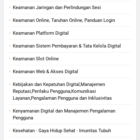
Keamanan Jaringan dan Perlindungan Sesi
Keamanan Online, Taruhan Online, Panduan Login
Keamanan Platform Digital
Keamanan Sistem Pembayaran & Tata Kelola Digital
Keamanan Slot Online
Keamanan Web & Akses Digital
Kebijakan dan Kepatuhan Digital,Manajemen
Reputasi,Perilaku Pengguna,Komunikasi
Layanan,Pengalaman Pengguna dan Inklusivitas
Kenyamanan Digital dan Manajemen Pengalaman
Pengguna
Kesehatan · Gaya Hidup Sehat · Imunitas Tubuh