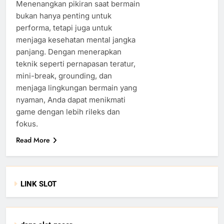
Menenangkan pikiran saat bermain
bukan hanya penting untuk
performa, tetapi juga untuk
menjaga kesehatan mental jangka
panjang. Dengan menerapkan
teknik seperti pernapasan teratur,
mini-break, grounding, dan
menjaga lingkungan bermain yang
nyaman, Anda dapat menikmati
game dengan lebih rileks dan
fokus.
Read More
LINK SLOT