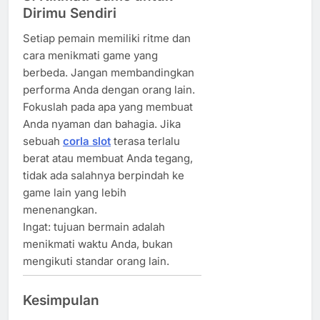
Dirimu Sendiri
Setiap pemain memiliki ritme dan
cara menikmati game yang
berbeda. Jangan membandingkan
performa Anda dengan orang lain.
Fokuslah pada apa yang membuat
Anda nyaman dan bahagia. Jika
sebuah
corla slot
terasa terlalu
berat atau membuat Anda tegang,
tidak ada salahnya berpindah ke
game lain yang lebih
menenangkan.
Ingat: tujuan bermain adalah
menikmati waktu Anda, bukan
mengikuti standar orang lain.
Kesimpulan