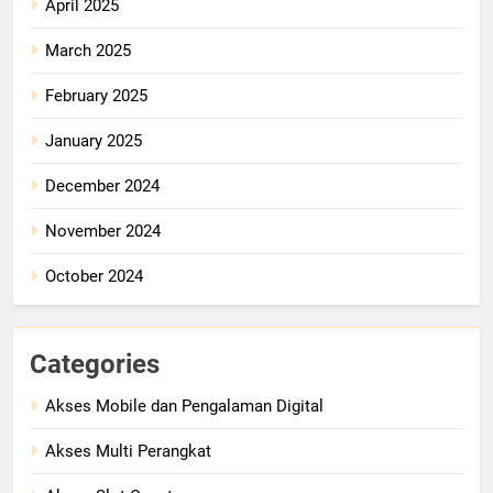
April 2025
March 2025
February 2025
January 2025
December 2024
November 2024
October 2024
Categories
Akses Mobile dan Pengalaman Digital
Akses Multi Perangkat