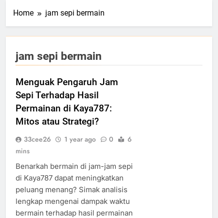
Home
jam sepi bermain
jam sepi bermain
Menguak Pengaruh Jam
Sepi Terhadap Hasil
Permainan di Kaya787:
Mitos atau Strategi?
33cee26
1 year ago
0
6
mins
Benarkah bermain di jam-jam sepi
di Kaya787 dapat meningkatkan
peluang menang? Simak analisis
lengkap mengenai dampak waktu
bermain terhadap hasil permainan