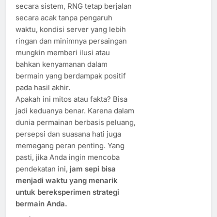
secara sistem, RNG tetap berjalan
secara acak tanpa pengaruh
waktu, kondisi server yang lebih
ringan dan minimnya persaingan
mungkin memberi ilusi atau
bahkan kenyamanan dalam
bermain yang berdampak positif
pada hasil akhir.
Apakah ini mitos atau fakta? Bisa
jadi keduanya benar. Karena dalam
dunia permainan berbasis peluang,
persepsi dan suasana hati juga
memegang peran penting. Yang
pasti, jika Anda ingin mencoba
pendekatan ini,
jam sepi bisa
menjadi waktu yang menarik
untuk bereksperimen strategi
bermain Anda.