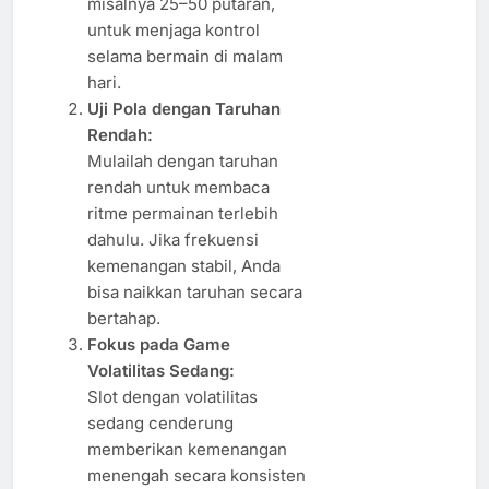
misalnya 25–50 putaran,
untuk menjaga kontrol
selama bermain di malam
hari.
Uji Pola dengan Taruhan
Rendah:
Mulailah dengan taruhan
rendah untuk membaca
ritme permainan terlebih
dahulu. Jika frekuensi
kemenangan stabil, Anda
bisa naikkan taruhan secara
bertahap.
Fokus pada Game
Volatilitas Sedang:
Slot dengan volatilitas
sedang cenderung
memberikan kemenangan
menengah secara konsisten