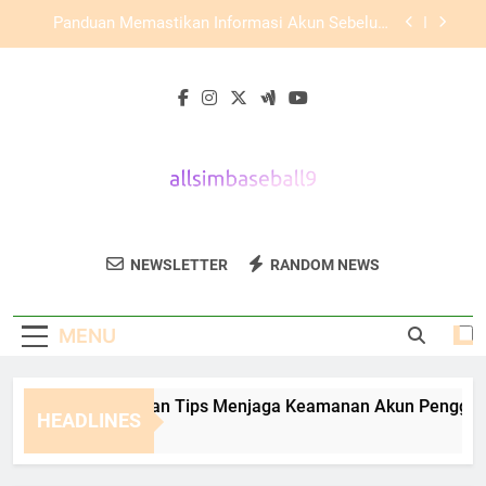
Skip
Panduan Menghindari Akses KAYA787 Login
to
melalui Jaringan Publik
content
Cara Memeriksa Data Akun sebelum
Menggunakan KAYA787 Login
LEBAH4D Login dan Tips Menjaga Keamanan
Akun Pengguna
Panduan Memastikan Informasi Akun Sebelum
Login KAYA787
Panduan Menghindari Akses KAYA787 Login
melalui Jaringan Publik
All Sim Baseball
Mainkan Baseball Online Di All Sim Baseball
Cara Memeriksa Data Akun sebelum
NEWSLETTER
RANDOM NEWS
9
Menggunakan KAYA787 Login
9. Pengalaman Game Yang Seru Dan
Realistis.
MENU
EBAH4D Login dan Tips Menjaga Keamanan Akun Pengguna
HEADLINES
Weeks Ago