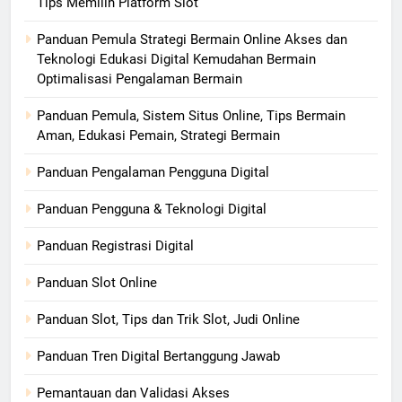
Tips Memilih Platform Slot
Panduan Pemula Strategi Bermain Online Akses dan
Teknologi Edukasi Digital Kemudahan Bermain
Optimalisasi Pengalaman Bermain
Panduan Pemula, Sistem Situs Online, Tips Bermain
Aman, Edukasi Pemain, Strategi Bermain
Panduan Pengalaman Pengguna Digital
Panduan Pengguna & Teknologi Digital
Panduan Registrasi Digital
Panduan Slot Online
Panduan Slot, Tips dan Trik Slot, Judi Online
Panduan Tren Digital Bertanggung Jawab
Pemantauan dan Validasi Akses