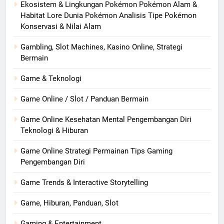
Ekosistem & Lingkungan Pokémon Pokémon Alam &
Habitat Lore Dunia Pokémon Analisis Tipe Pokémon
Konservasi & Nilai Alam
Gambling, Slot Machines, Kasino Online, Strategi
Bermain
Game & Teknologi
Game Online / Slot / Panduan Bermain
Game Online Kesehatan Mental Pengembangan Diri
Teknologi & Hiburan
Game Online Strategi Permainan Tips Gaming
Pengembangan Diri
Game Trends & Interactive Storytelling
Game, Hiburan, Panduan, Slot
Gaming & Entertainment