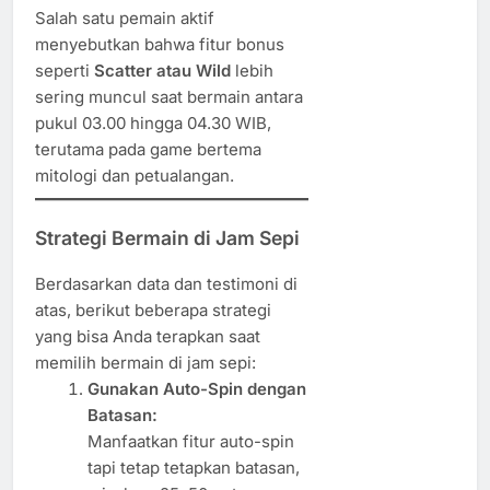
Salah satu pemain aktif
menyebutkan bahwa fitur bonus
seperti
Scatter atau Wild
lebih
sering muncul saat bermain antara
pukul 03.00 hingga 04.30 WIB,
terutama pada game bertema
mitologi dan petualangan.
Strategi Bermain di Jam Sepi
Berdasarkan data dan testimoni di
atas, berikut beberapa strategi
yang bisa Anda terapkan saat
memilih bermain di jam sepi:
Gunakan Auto-Spin dengan
Batasan:
Manfaatkan fitur auto-spin
tapi tetap tetapkan batasan,