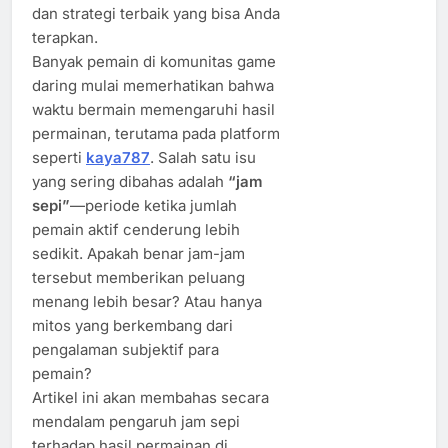
dan strategi terbaik yang bisa Anda
terapkan.
Banyak pemain di komunitas game
daring mulai memerhatikan bahwa
waktu bermain memengaruhi hasil
permainan, terutama pada platform
seperti
kaya787
. Salah satu isu
yang sering dibahas adalah
“jam
sepi”
—periode ketika jumlah
pemain aktif cenderung lebih
sedikit. Apakah benar jam-jam
tersebut memberikan peluang
menang lebih besar? Atau hanya
mitos yang berkembang dari
pengalaman subjektif para
pemain?
Artikel ini akan membahas secara
mendalam pengaruh jam sepi
terhadap hasil permainan di