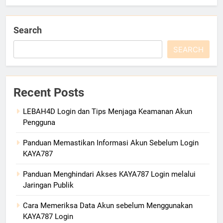
Search
SEARCH
Recent Posts
LEBAH4D Login dan Tips Menjaga Keamanan Akun
Pengguna
Panduan Memastikan Informasi Akun Sebelum Login
KAYA787
Panduan Menghindari Akses KAYA787 Login melalui
Jaringan Publik
Cara Memeriksa Data Akun sebelum Menggunakan
KAYA787 Login