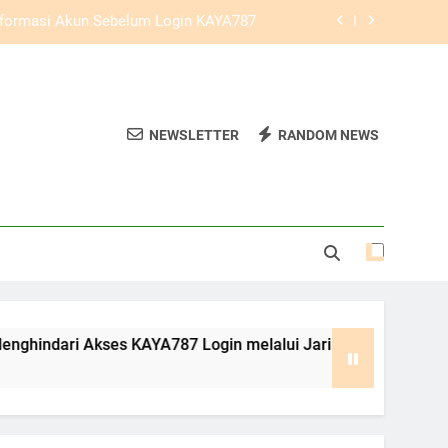
formasi Akun Sebelum Login KAYA787
AYA787 Login melalui Jaringan Publik
 sebelum Menggunakan KAYA787 Login
NEWSLETTER
RANDOM NEWS
ips Menjaga Keamanan Akun Pengguna
formasi Akun Sebelum Login KAYA787
ru Dan Realistis.
AYA787 Login melalui Jaringan Publik
 sebelum Menggunakan KAYA787 Login
kses KAYA787 Login melalui Jaringan Publik
Cara Mem
3 Weeks Ago