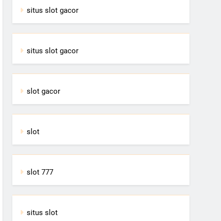
situs slot gacor
situs slot gacor
slot gacor
slot
slot 777
situs slot