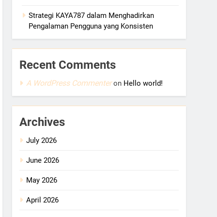
Strategi KAYA787 dalam Menghadirkan
Pengalaman Pengguna yang Konsisten
Recent Comments
A WordPress Commenter
on
Hello world!
Archives
July 2026
June 2026
May 2026
April 2026