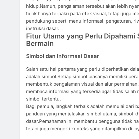
hidup.Namun, pengalaman tersebut akan lebih nya
tidak hanya terpaku pada efek visual, tetapi juga m
pendukung seperti menu informasi, pengaturan, riw
instruksi dasar.
Fitur Utama yang Perlu Dipahami
Bermain
Simbol dan Informasi Dasar
Salah satu hal pertama yang perlu diperhatikan da
adalah simbol.Setiap simbol biasanya memiliki per
membentuk pengalaman visual dan alur permainan
membaca informasi yang tersedia agar tidak salah
simbol tertentu.
Bagi pemula, langkah terbaik adalah memulai dari b
panduan yang menjelaskan simbol utama, simbol kh
dasar.Pemahaman ini membantu pengguna tidak han
tetapi juga mengerti konteks yang ditampilkan di lay