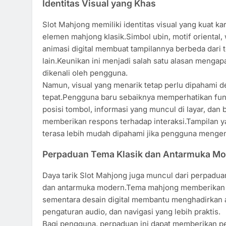
Identitas Visual yang Khas
Slot Mahjong memiliki identitas visual yang kuat kar
elemen mahjong klasik.Simbol ubin, motif oriental,
animasi digital membuat tampilannya berbeda dari 
lain.Keunikan ini menjadi salah satu alasan menga
dikenali oleh pengguna.
Namun, visual yang menarik tetap perlu dipahami 
tepat.Pengguna baru sebaiknya memperhatikan fung
posisi tombol, informasi yang muncul di layar, dan
memberikan respons terhadap interaksi.Tampilan ya
terasa lebih mudah dipahami jika pengguna mengena
Perpaduan Tema Klasik dan Antarmuka M
Daya tarik Slot Mahjong juga muncul dari perpadua
dan antarmuka modern.Tema mahjong memberikan k
sementara desain digital membantu menghadirkan an
pengaturan audio, dan navigasi yang lebih praktis.
Bagi pengguna, perpaduan ini dapat memberikan p