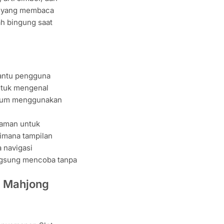
a yang membaca
ah bingung saat
bantu pengguna
ntuk mengenal
belum menggunakan
 aman untuk
imana tampilan
 navigasi
angsung mencoba tanpa
t Mahjong