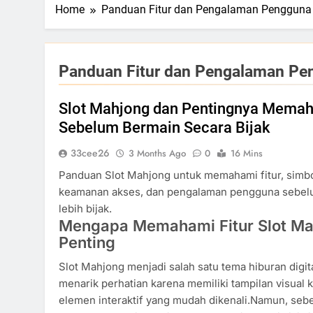
Home
Panduan Fitur dan Pengalaman Pengguna
Panduan Fitur dan Pengalaman Pe
Slot Mahjong dan Pentingnya Memah
Sebelum Bermain Secara Bijak
33cee26
3 Months Ago
0
16 Mins
Panduan Slot Mahjong untuk memahami fitur, simbol
keamanan akses, dan pengalaman pengguna sebel
lebih bijak.
Mengapa Memahami Fitur Slot Mah
Penting
Slot Mahjong menjadi salah satu tema hiburan digit
menarik perhatian karena memiliki tampilan visual k
elemen interaktif yang mudah dikenali.Namun, seb