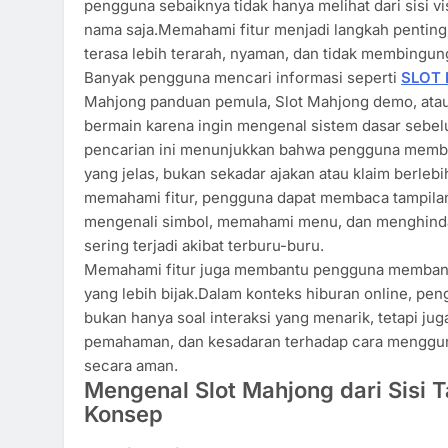
pengguna sebaiknya tidak hanya melihat dari sisi vi
nama saja.Memahami fitur menjadi langkah pentin
terasa lebih terarah, nyaman, dan tidak membingun
Banyak pengguna mencari informasi seperti
SLOT
Mahjong panduan pemula, Slot Mahjong demo, atau
bermain karena ingin mengenal sistem dasar sebe
pencarian ini menunjukkan bahwa pengguna memb
yang jelas, bukan sekadar ajakan atau klaim berle
memahami fitur, pengguna dapat membaca tampilan
mengenali simbol, memahami menu, dan menghinda
sering terjadi akibat terburu-buru.
Memahami fitur juga membantu pengguna membangu
yang lebih bijak.Dalam konteks hiburan online, pe
bukan hanya soal interaksi yang menarik, tetapi juga
pemahaman, dan kesadaran terhadap cara menggu
secara aman.
Mengenal Slot Mahjong dari Sisi 
Konsep