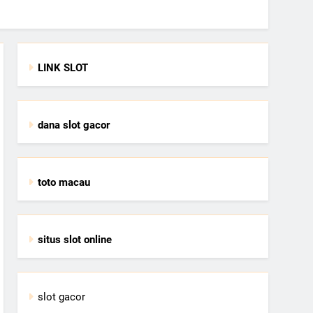
LINK SLOT
dana slot gacor
toto macau
situs slot online
slot gacor