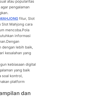
sual atau popularitas
g agar pengalaman
gkan.
 MAHJONG
fitur, Slot
 Slot Mahjong cara
lum mencoba.Pola
utuhkan informasi
bihan.Dengan
 dengan lebih baik,
ri kesalahan yang
n kebiasaan digital
ngalaman yang baik
 soal kontrol,
nakan platform
Tampilan dan